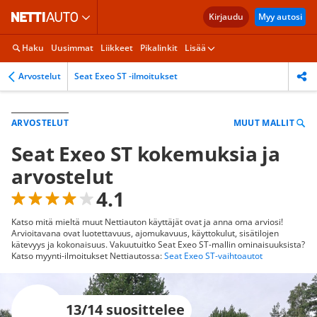
Kirjaudu
Myy autosi
Haku
Uusimmat
Liikkeet
Pikalinkit
Lisää
Arvostelut
Seat Exeo ST -ilmoitukset
MUUT MALLIT
ARVOSTELUT
Seat Exeo ST kokemuksia ja
arvostelut
4.1
Katso mitä mieltä muut Nettiauton käyttäjät ovat ja anna oma arviosi!
Arvioitavana ovat luotettavuus, ajomukavuus, käyttokulut, sisätilojen
kätevyys ja kokonaisuus. Vakuutuitko Seat Exeo ST-mallin ominaisuuksista?
Katso myynti-ilmoitukset Nettiautossa:
Seat Exeo ST-vaihtoautot
13/14 suosittelee