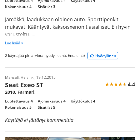
Luotettavuus
4
Ajomukavuus
4
Käyttökulut
4
Kokonaisuus
4
Sisätilat
3
Jämäkkä, laadukkaan oloinen auto. Sporttipenkit
mukavat. Kääntyvät kaksoisxenonit asialliset. Eli hyvin
varusteltu. ...
Lue lisää »
2 käyttäjää piti arviota hyödyllisenä. Entä sinä?
Hyödyllinen
Mansali, Helsinki, 19.12.2015
Seat Exeo ST
4.4
2010, Farmari,
Luotettavuus
4
Ajomukavuus
4
Käyttökulut
4
Kokonaisuus
5
Sisätilat
5
Käyttäjä ei jättänyt kommenttia