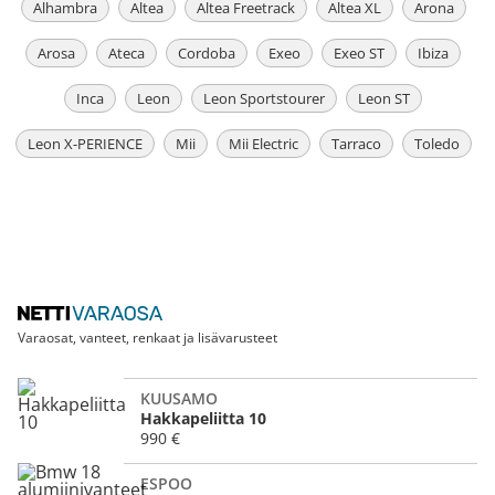
Alhambra
Altea
Altea Freetrack
Altea XL
Arona
Arosa
Ateca
Cordoba
Exeo
Exeo ST
Ibiza
Inca
Leon
Leon Sportstourer
Leon ST
Leon X-PERIENCE
Mii
Mii Electric
Tarraco
Toledo
Varaosat, vanteet, renkaat ja lisävarusteet
KUUSAMO
Hakkapeliitta 10
990 €
ESPOO