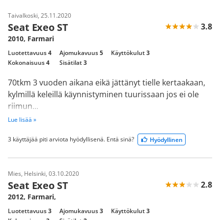
Taivalkoski, 25.11.2020
Seat Exeo ST
3.8
2010, Farmari
Luotettavuus
4
Ajomukavuus
5
Käyttökulut
3
Kokonaisuus
4
Sisätilat
3
70tkm 3 vuoden aikana eikä jättänyt tielle kertaakaan,
kylmillä keleillä käynnistyminen tuurissaan jos ei ole
riimun...
Lue lisää »
3 käyttäjää piti arviota hyödyllisenä. Entä sinä?
Hyödyllinen
Mies, Helsinki, 03.10.2020
Seat Exeo ST
2.8
2012, Farmari,
Luotettavuus
3
Ajomukavuus
3
Käyttökulut
3