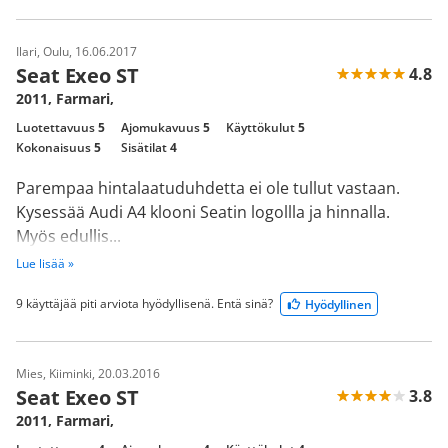
Ilari, Oulu, 16.06.2017
Seat Exeo ST
4.8
2011, Farmari,
Luotettavuus
5
Ajomukavuus
5
Käyttökulut
5
Kokonaisuus
5
Sisätilat
4
Parempaa hintalaatuduhdetta ei ole tullut vastaan.
Kysessää Audi A4 klooni Seatin logollla ja hinnalla.
Myös edullis...
Lue lisää »
9 käyttäjää piti arviota hyödyllisenä. Entä sinä?
Hyödyllinen
Mies, Kiiminki, 20.03.2016
Seat Exeo ST
3.8
2011, Farmari,