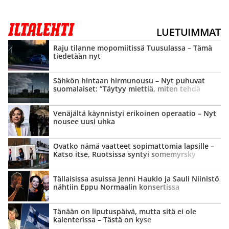
LUETUIMMAT
Raju tilanne mopomiitissä Tuusulassa – Tämä
tiedetään nyt
Sähkön hintaan hirmunousu – Nyt puhuvat
suomalaiset: ”Täytyy miettiä, miten tehdä
jatkossa”
Venäjältä käynnistyi erikoinen operaatio – Nyt
nousee uusi uhka
Ovatko nämä vaatteet sopimattomia lapsille –
Katso itse, Ruotsissa syntyi somemyrsky
Tällaisissa asuissa Jenni Haukio ja Sauli Niinistö
nähtiin Eppu Normaalin konsertissa
Tänään on liputuspäivä, mutta sitä ei ole
kalenterissa – Tästä on kyse