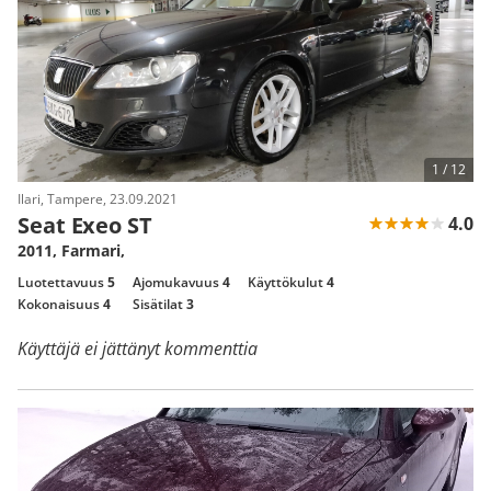
1 /
12
Ilari, Tampere, 23.09.2021
Seat Exeo ST
4.0
2011, Farmari,
Luotettavuus
5
Ajomukavuus
4
Käyttökulut
4
Kokonaisuus
4
Sisätilat
3
Käyttäjä ei jättänyt kommenttia