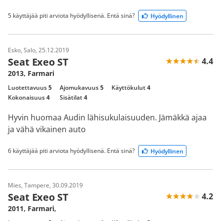
5 käyttäjää piti arviota hyödyllisenä. Entä sinä?
Hyödyllinen
Esko, Salo, 25.12.2019
Seat Exeo ST
4.4
2013, Farmari
Luotettavuus
5
Ajomukavuus
5
Käyttökulut
4
Kokonaisuus
4
Sisätilat
4
Hyvin huomaa Audin lähisukulaisuuden. Jämäkkä ajaa
ja vähä vikainen auto
6 käyttäjää piti arviota hyödyllisenä. Entä sinä?
Hyödyllinen
Mies, Tampere, 30.09.2019
Seat Exeo ST
4.2
2011, Farmari,