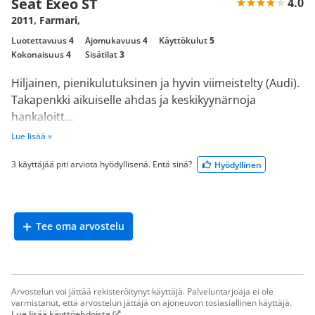
Seat Exeo ST
4.0
2011, Farmari,
Luotettavuus
4
Ajomukavuus
4
Käyttökulut
5
Kokonaisuus
4
Sisätilat
3
Hiljainen, pienikulutuksinen ja hyvin viimeistelty (Audi).
Takapenkki aikuiselle ahdas ja keskikyynärnoja
hankaloitt...
Lue lisää »
3 käyttäjää piti arviota hyödyllisenä. Entä sinä?
Hyödyllinen
Tee oma arvostelu
Arvostelun voi jättää rekisteröitynyt käyttäjä. Palveluntarjoaja ei ole
varmistanut, että arvostelun jättäjä on ajoneuvon tosiasiallinen käyttäjä.
Lue lisää käyttöehdoista