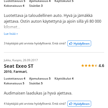
Luotettavuus
5
Ajomukavuus
4
Käyttökulut
5
Kokonaisuus
4
Sisätilat
3
Luotettava ja taloudellinen auto. Hyvä ja jämäkkä
ajettava. Ostin auton käytettynä ja ajoin sillä yli 80 000
kilomet...
Lue lisää »
3 käyttäjää piti arviota hyödyllisenä. Entä sinä?
Hyödyllinen
Jukka, Kuopio, 26.09.2017
Seat Exeo ST
4.6
2010, Farmari,
Luotettavuus
4
Ajomukavuus
5
Käyttökulut
4
Kokonaisuus
5
Sisätilat
5
Audimaisen laadukas ja hyvä ajettava.
4 käyttäjää piti arviota hyödyllisenä. Entä sinä?
Hyödyllinen