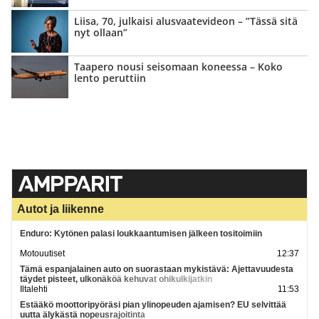
Liisa, 70, julkaisi alusvaate­videon – ”Tässä sitä
nyt ollaan”
Taapero nousi seisomaan koneessa – Koko
lento peruttiin
Autot ja liikenne
Enduro: Kytönen palasi loukkaantumisen jälkeen tositoimiin
Motouutiset
12:37
Tämä espanjalainen auto on suorastaan mykistävä: Ajettavuudesta
täydet pisteet, ulkonäköä kehuvat ohikulkijatkin
Iltalehti
11:53
Estääkö moottoripyöräsi pian ylinopeuden ajamisen? EU selvittää
uutta älykästä nopeusrajoitinta