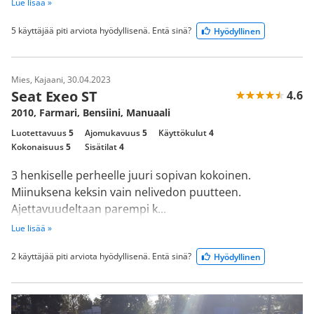
Lue lisää »
5 käyttäjää piti arviota hyödyllisenä. Entä sinä?
Hyödyllinen
Mies, Kajaani, 30.04.2023
Seat Exeo ST
4.6
2010, Farmari, Bensiini, Manuaali
Luotettavuus
5
Ajomukavuus
5
Käyttökulut
4
Kokonaisuus
5
Sisätilat
4
3 henkiselle perheelle juuri sopivan kokoinen.
Miinuksena keksin vain nelivedon puutteen.
Ajettavuudeltaan parempi k...
Lue lisää »
2 käyttäjää piti arviota hyödyllisenä. Entä sinä?
Hyödyllinen