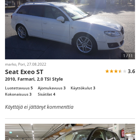
1 /
11
marko, Pori, 27.08.2022
Seat Exeo ST
3.6
2010, Farmari, 2,0 TSI Style
Luotettavuus
5
Ajomukavuus
3
Käyttökulut
3
Kokonaisuus
3
Sisätilat
4
Käyttäjä ei jättänyt kommenttia