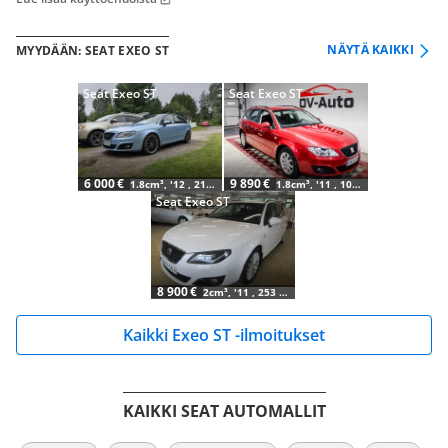
NÄYTÄ KAIKKI
MYYDÄÄN: SEAT EXEO ST
Seat Exeo ST
Seat Exeo ST
6 000 €
9 890 €
1.8cm³, '12 , 219 tkm
1.8cm³, '11 , 109 tkm
Seat Exeo ST
8 900 €
2cm³, '11 , 253 tkm
Kaikki Exeo ST -ilmoitukset
KAIKKI SEAT AUTOMALLIT