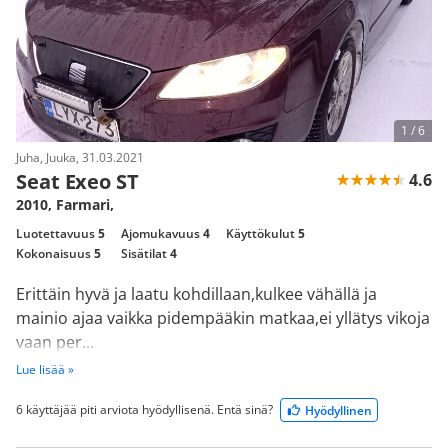
1 /
6
Juha, Juuka, 31.03.2021
Seat Exeo ST
4.6
2010, Farmari,
Luotettavuus
5
Ajomukavuus
4
Käyttökulut
5
Kokonaisuus
5
Sisätilat
4
Erittäin hyvä ja laatu kohdillaan,kulkee vähällä ja
mainio ajaa vaikka pidempääkin matkaa,ei yllätys vikoja
vaan per...
Lue lisää »
6 käyttäjää piti arviota hyödyllisenä. Entä sinä?
Hyödyllinen