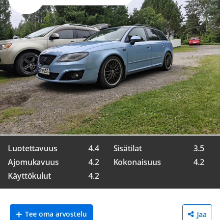
Luotettavuus
4.4
Sisätilat
3.5
Ajomukavuus
4.2
Kokonaisuus
4.2
Käyttökulut
4.2
Tee oma arvostelu
Jaa