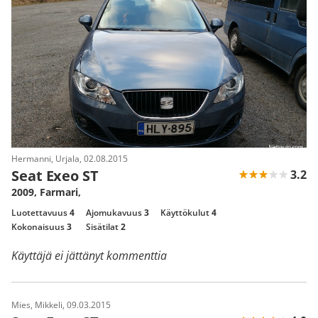
Hermanni, Urjala, 02.08.2015
Seat Exeo ST
3.2
2009, Farmari,
Luotettavuus
4
Ajomukavuus
3
Käyttökulut
4
Kokonaisuus
3
Sisätilat
2
Käyttäjä ei jättänyt kommenttia
Mies, Mikkeli, 09.03.2015