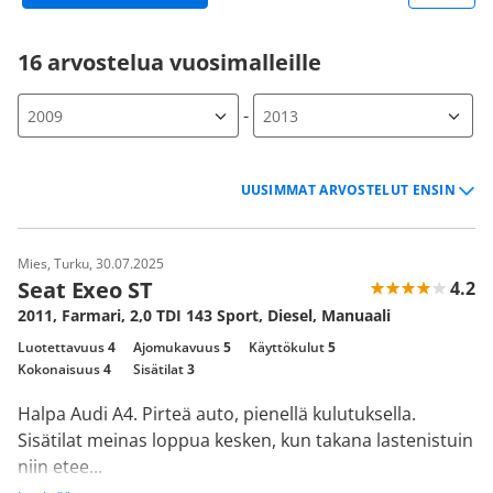
16 arvostelua vuosimalleille
-
Mies, Turku, 30.07.2025
Seat Exeo ST
4.2
2011, Farmari, 2,0 TDI 143 Sport, Diesel, Manuaali
Luotettavuus
4
Ajomukavuus
5
Käyttökulut
5
Kokonaisuus
4
Sisätilat
3
Halpa Audi A4. Pirteä auto, pienellä kulutuksella.
Sisätilat meinas loppua kesken, kun takana lastenistuin
niin etee...