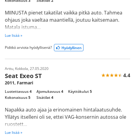
Kokonaisuus
3
Sisätilat
2
MIINUSTA pienet takatilat vaikka pitkä auto. Tahmea
ohjaus joka vaeltaa maantiellä, joutuu kaitsemaan.
Matala istuma...
Lue lisää »
Piditkö arviota hyödyllisenä?
Hyödyllinen
Arttu, Kokkola, 27.05.2020
Seat Exeo ST
4.4
2011, Farmari
Luotettavuus
4
Ajomukavuus
4
Käyttökulut
5
Kokonaisuus
5
Sisätilat
4
Napakka auto ajaa ja erinomainen hintalaatusuhde.
Yllätys itselleni oli se, ettei VAG-konsernin autossa ole
ruostett...
Lue lisää »