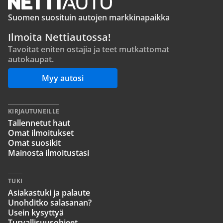
Suomen suosituin autojen markkinapaikka
Ilmoita Nettiautossa!
Tavoitat eniten ostajia ja teet mutkattomat
autokaupat.
Myy autosi
KIRJAUTUNEILLE
Tallennetut haut
Omat ilmoitukset
Omat suosikit
Mainosta ilmoitustasi
TUKI
Asiakastuki ja palaute
Unohditko salasanan?
Usein kysyttyä
Turvallisuusohjeet