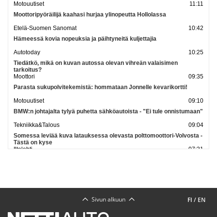
Motouutiset
11:11
Moottoripyöräilijä kaahasi hurjaa ylinopeutta Hollolassa
Etelä-Suomen Sanomat
10:42
Hämeessä kovia nopeuksia ja päihtyneitä kuljettajia
Autotoday
10:25
Tiedätkö, mikä on kuvan autossa olevan vihreän valaisimen
tarkoitus?
Moottori
09:35
Parasta sukupolvitekemistä: hommataan Jonnelle kevarikortti!
Motouutiset
09:10
BMW:n johtajalta tylyä puhetta sähköautoista - "Ei tule onnistumaan"
Tekniikka&Talous
09:04
Somessa leviää kuva latauksessa olevasta polttomoottori-Volvosta -
Tästä on kyse
Iltalehti
07:31
Palkitun autokauppiaan tuska - "Tällaista ei ollut edes lama-aikana"
Ilta-Sanomat
07:28
Katso lisää uutisia
Sivun alkuun
FI
/
EN