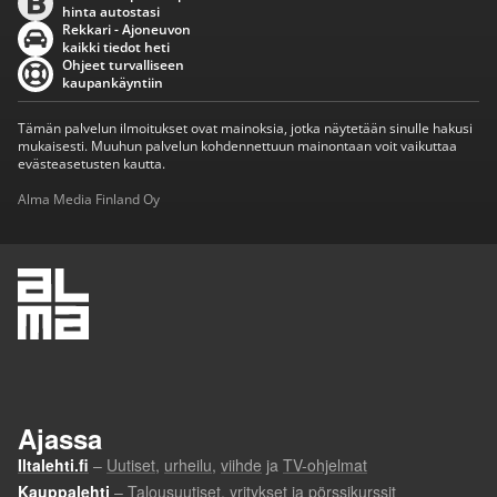
hinta autostasi
Rekkari - Ajoneuvon
kaikki tiedot heti
Ohjeet turvalliseen
kaupankäyntiin
Tämän palvelun ilmoitukset ovat mainoksia, jotka näytetään sinulle hakusi
mukaisesti. Muuhun palvelun kohdennettuun mainontaan voit vaikuttaa
evästeasetusten kautta.
Alma Media Finland Oy