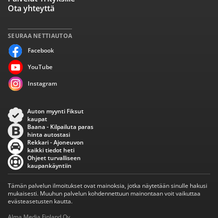
Ota yhteyttä
SEURAA NETTIAUTOA
Facebook
YouTube
Instagram
Auton myynti Fiksut
kaupat
Baana - Kilpailuta paras
hinta autostasi
Rekkari - Ajoneuvon
kaikki tiedot heti
Ohjeet turvalliseen
kaupankäyntiin
Tämän palvelun ilmoitukset ovat mainoksia, jotka näytetään sinulle hakusi
mukaisesti. Muuhun palvelun kohdennettuun mainontaan voit vaikuttaa
evästeasetusten kautta.
Alma Media Finland Oy