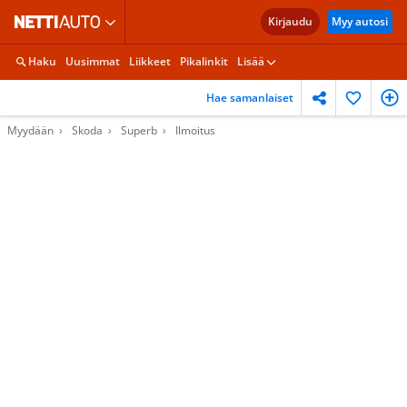
Kirjaudu
Myy autosi
Haku
Uusimmat
Liikkeet
Pikalinkit
Lisää
Hae samanlaiset
Myydään
Skoda
Superb
Ilmoitus