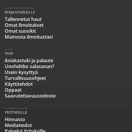
KIRJAUTUNEILLE
Tallennetut haut
Omat ilmoitukset
Omat suosikit
Mainosta ilmoitustasi
TUKI
Asiakastuki ja palaute
Unohditko salasanan?
Usein kysyttyä
Turvallisuusohjeet
Käyttöehdot
Oppaat
Saavutettavuusseloste
YRITYKSILLE
Hinnasto
Mediatiedot
Palvelut Yrityksille