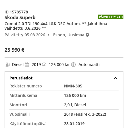
ID 15785778
Skoda Superb
PÄIVITETTY 24H
Combi 2,0 TDI 190 4x4 L&K DSG Autom. ** Jakohihna
vaihdettu 3.6.2026 **
Päivitetty 05.08.2026
Espoo, Uusimaa
25 990 €
Diesel
2019
126 000 km
Automaatti
Perustiedot
Rekisterinumero
NMN-305
Mittarilukema
126 000 km
Moottori
2,0 l, Diesel
Vuosimalli
2019 (ensirek. 3-2022)
Käyttöönottopäivä
28.01.2019