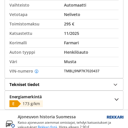
Vaihteisto
Automaatti
Vetotapa
Neliveto
Toimistomaksu
295 €
Katsastettu
11/2025
Korimalli
Farmari
Auton tyyppi
Henkilöauto
Väri
Musta
VIN-numero
TMBLJ9NP7K7020437
Tekniset tiedot
Energiamerkintä
E
173 g/km
Ajoneuvon historia Suomessa
Katso ajoneuvon aiemmat omistajat, tehdyt katsastukset ja
vakuutukset
Rekkari.fistä
. Hinta alkaen 2,90 €.