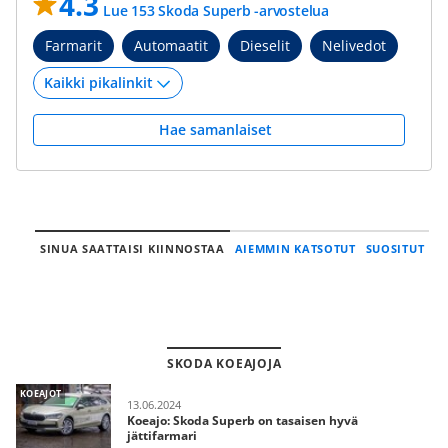
4.3
Lue 153 Skoda Superb -arvostelua
Farmarit
Automaatit
Dieselit
Nelivedot
Hae samanlaiset
SINUA SAATTAISI KIINNOSTAA
AIEMMIN KATSOTUT
SUOSITUT
SKODA KOEAJOJA
KOEAJOT
13.06.2024
Koeajo: Skoda Superb on tasaisen hyvä
jättifarmari