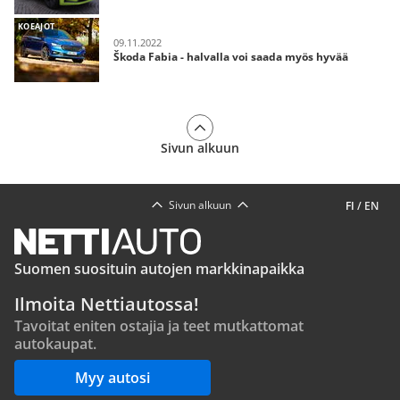
KOEAJOT
09.11.2022
Škoda Fabia - halvalla voi saada myös hyvää
Sivun alkuun
Sivun alkuun
FI
/
EN
Suomen suosituin autojen markkinapaikka
Ilmoita Nettiautossa!
Tavoitat eniten ostajia ja teet mutkattomat
autokaupat.
Myy autosi