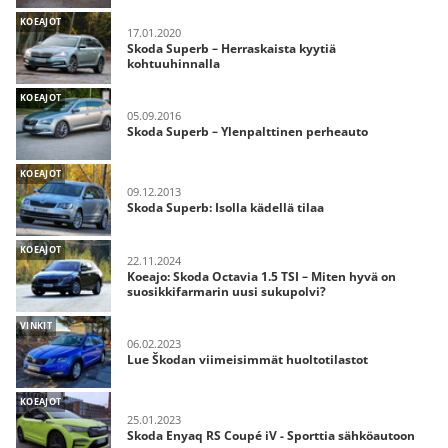
KOEAJOT
17.01.2020
Skoda Superb – Herraskaista kyytiä
kohtuuhinnalla
KOEAJOT
05.09.2016
Skoda Superb – Ylenpalttinen perheauto
KOEAJOT
09.12.2013
Skoda Superb: Isolla kädellä tilaa
KOEAJOT
22.11.2024
Koeajo: Skoda Octavia 1.5 TSI – Miten hyvä on
suosikkifarmarin uusi sukupolvi?
VINKIT
06.02.2023
Lue Škodan viimeisimmät huoltotilastot
KOEAJOT
25.01.2023
Skoda Enyaq RS Coupé iV - Sporttia sähköautoon