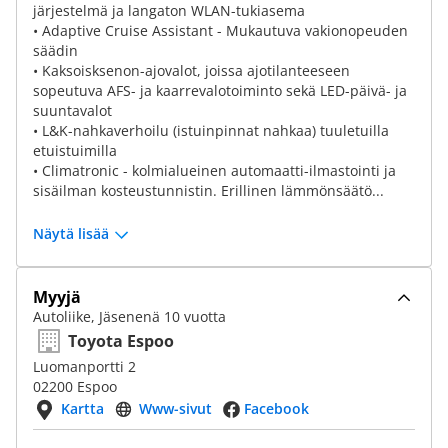
järjestelmä ja langaton WLAN-tukiasema
• Adaptive Cruise Assistant - Mukautuva vakionopeuden
säädin
• Kaksoisksenon-ajovalot, joissa ajotilanteeseen
sopeutuva AFS- ja kaarrevalotoiminto sekä LED-päivä- ja
suuntavalot
• L&K-nahkaverhoilu (istuinpinnat nahkaa) tuuletuilla
etuistuimilla
• Climatronic - kolmialueinen automaatti-ilmastointi ja
sisäilman kosteustunnistin. Erillinen lämmönsäätö...
Näytä lisää
Myyjä
Autoliike, Jäsenenä 10 vuotta
Toyota Espoo
Luomanportti 2
02200 Espoo
Kartta
Www-sivut
Facebook