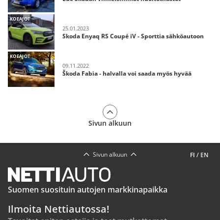
KOEAJOT
25.01.2023
Skoda Enyaq RS Coupé iV - Sporttia sähköautoon
KOEAJOT
09.11.2022
Škoda Fabia - halvalla voi saada myös hyvää
Sivun alkuun
Sivun alkuun
FI
/
EN
Suomen suosituin autojen markkinapaikka
Ilmoita Nettiautossa!