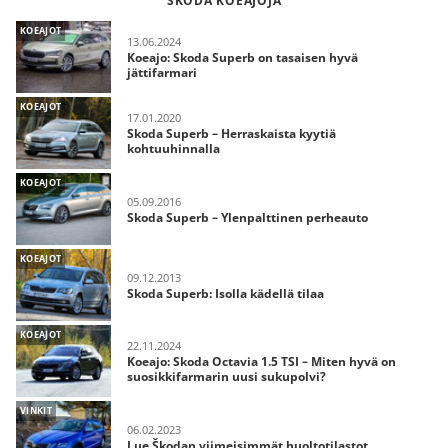
SKODA KOEAJOJA
KOEAJOT
13.06.2024
Koeajo: Skoda Superb on tasaisen hyvä
jättifarmari
KOEAJOT
17.01.2020
Skoda Superb – Herraskaista kyytiä
kohtuuhinnalla
KOEAJOT
05.09.2016
Skoda Superb – Ylenpalttinen perheauto
KOEAJOT
09.12.2013
Skoda Superb: Isolla kädellä tilaa
KOEAJOT
22.11.2024
Koeajo: Skoda Octavia 1.5 TSI – Miten hyvä on
suosikkifarmarin uusi sukupolvi?
VINKIT
06.02.2023
Lue Škodan viimeisimmät huoltotilastot