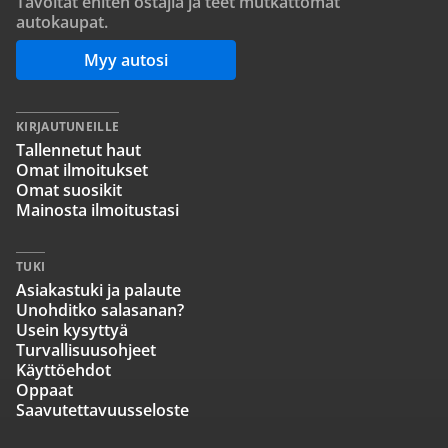
Tavoitat eniten ostajia ja teet mutkattomat
autokaupat.
Myy autosi
KIRJAUTUNEILLE
Tallennetut haut
Omat ilmoitukset
Omat suosikit
Mainosta ilmoitustasi
TUKI
Asiakastuki ja palaute
Unohditko salasanan?
Usein kysyttyä
Turvallisuusohjeet
Käyttöehdot
Oppaat
Saavutettavuusseloste