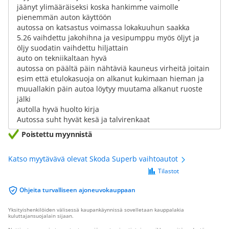
jäänyt ylimääräiseksi koska hankimme vaimolle
pienemmän auton käyttöön
autossa on katsastus voimassa lokakuuhun saakka
5.26 vaihdettu jakohihna ja vesipumppu myös öljyt ja
öljy suodatin vaihdettu hiljattain
auto on tekniikaltaan hyvä
autossa on päältä päin nähtäviä kauneus virheitä joitain
esim että etulokasuoja on alkanut kukimaan hieman ja
muuallakin päin autoa löytyy muutama alkanut ruoste
jälki
autolla hyvä huolto kirja
Autossa suht hyvät kesä ja talvirenkaat
Poistettu myynnistä
Katso myytävävä olevat Skoda Superb vaihtoautot
Tilastot
Ohjeita turvalliseen ajoneuvokauppaan
Yksityishenkilöiden välisessä kaupankäynnissä sovelletaan kauppalakia
kuluttajansuojalain sijaan.