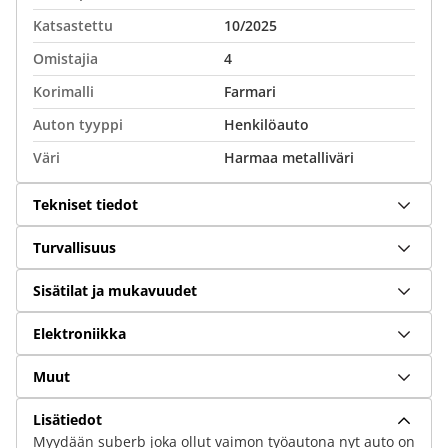
Katsastettu
10/2025
Omistajia
4
Korimalli
Farmari
Auton tyyppi
Henkilöauto
Väri
Harmaa metalliväri
Tekniset tiedot
Turvallisuus
Sisätilat ja mukavuudet
Elektroniikka
Muut
Lisätiedot
Myydään suberb joka ollut vaimon työautona nyt auto on