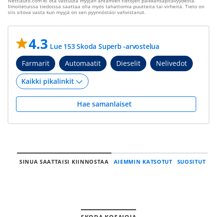
Nettiauto.com ei ota vastuuta myyjän antamien tietojen paikkansapitävyydestä.
Ilmoitetuissa tiedoissa saattaa olla myös tahattomia puutteita tai virheitä. Tieto on
siis sitova vasta kun myyjä on sen pyynnöstäsi vahvistanut.
4.3
Lue 153 Skoda Superb -arvostelua
Farmarit
Automaatit
Dieselit
Nelivedot
Hae samanlaiset
SINUA SAATTAISI KIINNOSTAA
AIEMMIN KATSOTUT
SUOSITUT