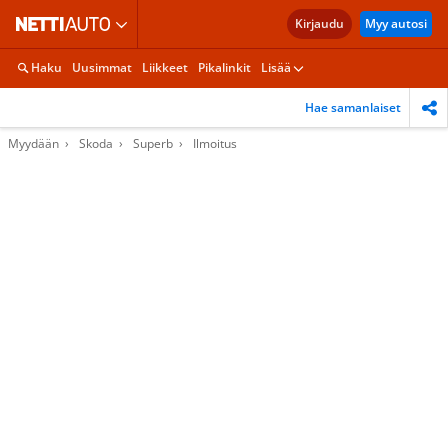
Kirjaudu
Myy autosi
Haku
Uusimmat
Liikkeet
Pikalinkit
Lisää
Hae samanlaiset
Myydään
Skoda
Superb
Ilmoitus