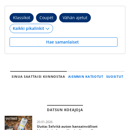
Klassikot
Coupét
Vähän ajetut
Hae samanlaiset
SINUA SAATTAISI KIINNOSTAA
AIEMMIN KATSOTUT
SUOSITUT
DATSUN KOEAJOJA
UUTISET
20.01.2026
Uutta: Selvitä auton kansainväliset