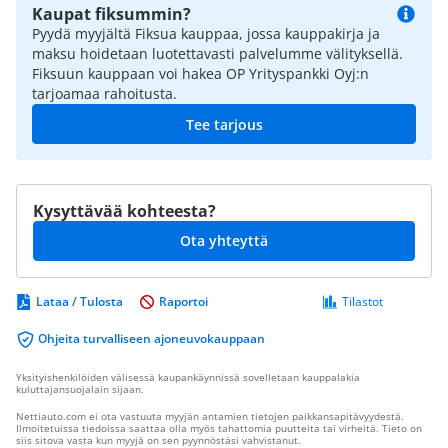
Kaupat fiksummin?
Pyydä myyjältä Fiksua kauppaa, jossa kauppakirja ja
maksu hoidetaan luotettavasti palvelumme välityksellä.
Fiksuun kauppaan voi hakea OP Yrityspankki Oyj:n
tarjoamaa rahoitusta.
Tee tarjous
Kysyttävää kohteesta?
Ota yhteyttä
Lataa / Tulosta
Raportoi
Tilastot
Ohjeita turvalliseen ajoneuvokauppaan
Yksityishenkilöiden välisessä kaupankäynnissä sovelletaan kauppalakia
kuluttajansuojalain sijaan.
Nettiauto.com ei ota vastuuta myyjän antamien tietojen paikkansapitävyydestä.
Ilmoitetuissa tiedoissa saattaa olla myös tahattomia puutteita tai virheitä. Tieto on
siis sitova vasta kun myyjä on sen pyynnöstäsi vahvistanut.