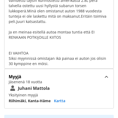
vaihdettu täysin kunnostettu amerikasta 2.8L perä
talvella ostettu uusi hyllystä subarun torsen
lukkoperä.Minä olen omistanut auton 1988 vuodesta
tunteja ei ole laskettu mitä on maksanut.Eritäin toimiva
peli.Juuri katsastattu.
Ja en meinaa esitellä autoa montaa tuntia että EI
RENKAAN POTKIjOILLE KIITOS
EI VAIHTOA
Siksi myynnissä omistajan ikä painaa ei auton jos olisin
30 kymppine en möisi.
Myyjä
Jäsenenä 18 vuotta
Juhani Mattola
Yksityinen myyjä
Riihimäki, Kanta-Häme
Kartta