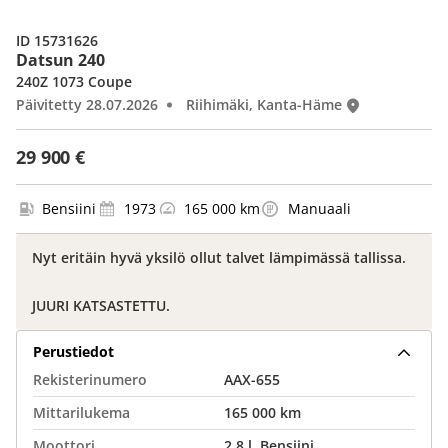
ID 15731626
Datsun 240
240Z 1073 Coupe
Päivitetty 28.07.2026
Riihimäki, Kanta-Häme
29 900 €
Bensiini
1973
165 000 km
Manuaali
Nyt eritäin hyvä yksilö ollut talvet lämpimässä tallissa.
JUURI KATSASTETTU.
Perustiedot
Rekisterinumero
AAX-655
Mittarilukema
165 000 km
Moottori
2,8 l, Bensiini