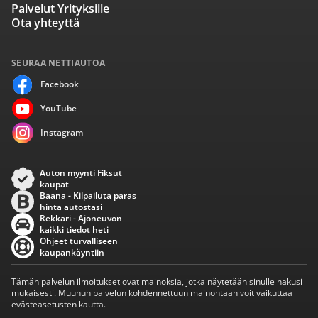
Palvelut Yrityksille
Ota yhteyttä
SEURAA NETTIAUTOA
Facebook
YouTube
Instagram
Auton myynti Fiksut
kaupat
Baana - Kilpailuta paras
hinta autostasi
Rekkari - Ajoneuvon
kaikki tiedot heti
Ohjeet turvalliseen
kaupankäyntiin
Tämän palvelun ilmoitukset ovat mainoksia, jotka näytetään sinulle hakusi
mukaisesti. Muuhun palvelun kohdennettuun mainontaan voit vaikuttaa
evästeasetusten kautta.