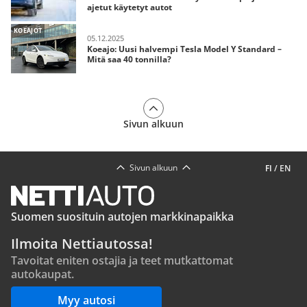
ajetut käytetyt autot
KOEAJOT
05.12.2025
Koeajo: Uusi halvempi Tesla Model Y Standard –
Mitä saa 40 tonnilla?
Sivun alkuun
Sivun alkuun
FI
/
EN
Suomen suosituin autojen markkinapaikka
Ilmoita Nettiautossa!
Tavoitat eniten ostajia ja teet mutkattomat
autokaupat.
Myy autosi