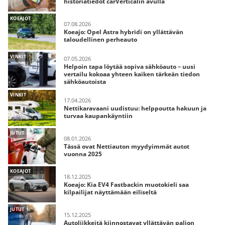
historiatiedot carVerticalin avulla
KOEAJOT
07.08.2026
Koeajo: Opel Astra hybridi on yllättävän
taloudellinen perheauto
VINKIT
07.05.2026
Helpoin tapa löytää sopiva sähköauto – uusi
vertailu kokoaa yhteen kaiken tärkeän tiedon
sähköautoista
VINKIT
17.04.2026
Nettikaravaani uudistuu: helppoutta hakuun ja
turvaa kaupankäyntiin
JUTUT
08.01.2026
Tässä ovat Nettiauton myydyimmät autot
vuonna 2025
KOEAJOT
18.12.2025
Koeajo: Kia EV4 Fastbackin muotokieli saa
kilpailijat näyttämään eiliseltä
JUTUT
15.12.2025
Autoliikkeitä kiinnostavat yllättävän paljon