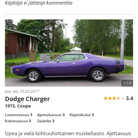
Käyttäjä ei jättänyt kommenttia
1 /
3
Joni, Iitti, 25.03.2017
Dodge Charger
3.4
1973, Coupe
Luotettavuus
3
Ajomukavuus
3
Käyttökulut
3
Kokonaisuus
5
Sisätilat
3
Upea ja vielä kohtuuhintainen muskeliauto. Ajettavuus