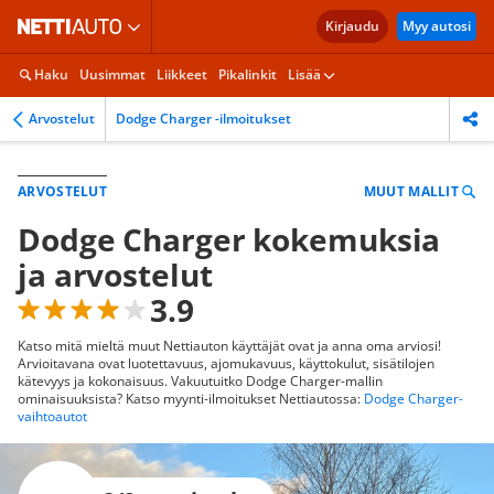
Kirjaudu
Myy autosi
Haku
Uusimmat
Liikkeet
Pikalinkit
Lisää
Arvostelut
Dodge Charger -ilmoitukset
MUUT MALLIT
ARVOSTELUT
Dodge Charger kokemuksia
ja arvostelut
3.9
Katso mitä mieltä muut Nettiauton käyttäjät ovat ja anna oma arviosi!
Arvioitavana ovat luotettavuus, ajomukavuus, käyttokulut, sisätilojen
kätevyys ja kokonaisuus. Vakuutuitko Dodge Charger-mallin
ominaisuuksista? Katso myynti-ilmoitukset Nettiautossa:
Dodge Charger-
vaihtoautot