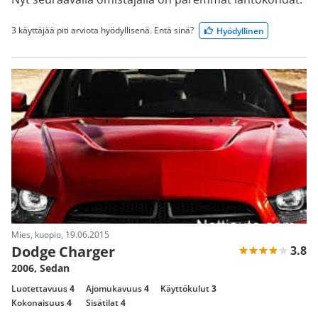
3 käyttäjää piti arviota hyödyllisenä. Entä sinä?
Hyödyllinen
Mies, kuopio, 19.06.2015
Dodge Charger
3.8
2006, Sedan
Luotettavuus
4
Ajomukavuus
4
Käyttökulut
3
Kokonaisuus
4
Sisätilat
4