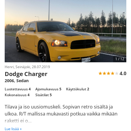
1 /
12
Henri, Seinäjoki, 28.07.2019
Dodge Charger
4.0
2006, Sedan
Luotettavuus
4
Ajomukavuus
5
Käyttökulut
2
Kokonaisuus
4
Sisätilat
5
Tilava ja iso uusiomuskeli. Sopivan retro sisältä ja
ulkoa. R/T mallissa mukavasti potkua vaikka mikään
raketti ei o...
Lue lisää »