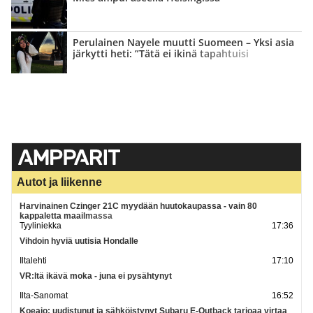
Perulainen Nayele muutti Suomeen – Yksi asia
järkytti heti: ”Tätä ei ikinä tapahtuisi
kotimaassani”
Autot ja liikenne
Harvinainen Czinger 21C myydään huutokaupassa - vain 80
kappaletta maailmassa
Tyyliniekka
17:36
Vihdoin hyviä uutisia Hondalle
Iltalehti
17:10
VR:ltä ikävä moka - juna ei pysähtynyt
Ilta-Sanomat
16:52
Koeajo: uudistunut ja sähköistynyt Subaru E-Outback tarjoaa virtaa