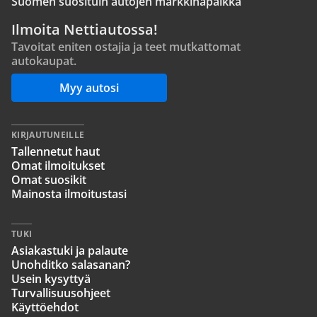
Suomen suosituin autojen markkinapaikka
Ilmoita Nettiautossa!
Tavoitat eniten ostajia ja teet mutkattomat
autokaupat.
Myy autosi
KIRJAUTUNEILLE
Tallennetut haut
Omat ilmoitukset
Omat suosikit
Mainosta ilmoitustasi
TUKI
Asiakastuki ja palaute
Unohditko salasanan?
Usein kysyttyä
Turvallisuusohjeet
Käyttöehdot