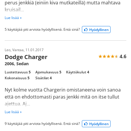
perus jenkkiä (einiin kiva mutkateillä) mutta mahtava
kruisail...
Lue lisää »
5 käyttäjää piti arviota hyödyllisenä. Entä sinä?
Hyödyllinen
Leo, Vantaa, 11.01.2017
Dodge Charger
4.6
2006, Sedan
Luotettavuus
5
Ajomukavuus
5
Käyttökulut
4
Kokonaisuus
5
Sisätilat
4
Nyt kolme vuotta Chargerin omistaneena voin sanoa
että on ehdottomasti paras jenkki mitä on itse tullut
ajettua. Aj...
Lue lisää »
9 käyttäjää piti arviota hyödyllisenä. Entä sinä?
Hyödyllinen