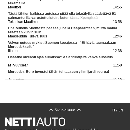
takamaille
Moottori
14:55
Tästä lähtien kaikissa autoissa pitää olla tekoälyllä säädettävä 91
paineanturilla varustettu istuin, kuten tässä Xpengissä
Tekniikan Maailma
13:58
Ensi viikolla Suomesta pääsee junalla Haaparantaan, mutta matka
taitetaan kuivin suin
Maaseudun Tulevaisuus
12:46
Volvon uutuus mykisti Suomen koeajossa - "Ei häviä tuumaakaan
Mercedekselle"
Iltalehti
12:38
Osaatko oikeasti ajaa sumussa? Asiantuntijalta vahva suositus
MTVuutiset.fi
11:58
Mercedes-Benz investoi tähän tehtaaseen yli miljardin euroa!
Autotoday
11:12
Ducati Monster valittiin vuoden 2026 Red Dot -voittajaksi -
Muotoilupalkinto jo viidettä kertaa italialaisvalmistajalle
Motouutiset
11:08
Katso lisää uutisia
Sivun alkuun
FI
/
EN