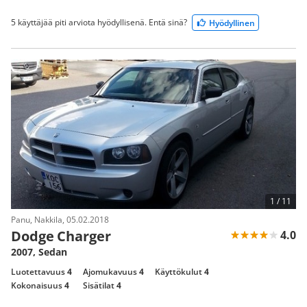
5 käyttäjää piti arviota hyödyllisenä. Entä sinä?
Hyödyllinen
1 /
11
Panu, Nakkila, 05.02.2018
Dodge Charger
4.0
2007, Sedan
Luotettavuus
4
Ajomukavuus
4
Käyttökulut
4
Kokonaisuus
4
Sisätilat
4