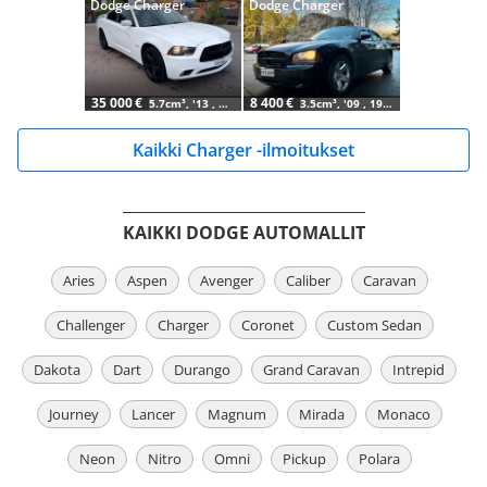
Dodge Charger
Dodge Charger
35 000 €
8 400 €
5.7cm³, '13 , 217 tkm
3.5cm³, '09 , 196 tkm
Kaikki Charger -ilmoitukset
KAIKKI DODGE AUTOMALLIT
Aries
Aspen
Avenger
Caliber
Caravan
Challenger
Charger
Coronet
Custom Sedan
Dakota
Dart
Durango
Grand Caravan
Intrepid
Journey
Lancer
Magnum
Mirada
Monaco
Neon
Nitro
Omni
Pickup
Polara