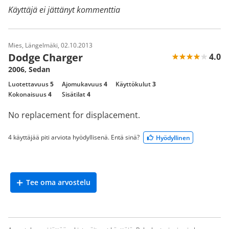
Käyttäjä ei jättänyt kommenttia
Mies, Längelmäki, 02.10.2013
Dodge Charger
4.0
2006, Sedan
Luotettavuus
5
Ajomukavuus
4
Käyttökulut
3
Kokonaisuus
4
Sisätilat
4
No replacement for displacement.
4 käyttäjää piti arviota hyödyllisenä. Entä sinä?
Hyödyllinen
Tee oma arvostelu