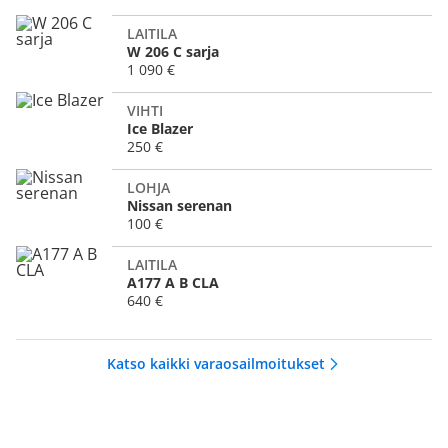
LAITILA
W 206 C sarja
1 090 €
VIHTI
Ice Blazer
250 €
LOHJA
Nissan serenan
100 €
LAITILA
A177 A B CLA
640 €
Katso kaikki varaosailmoitukset