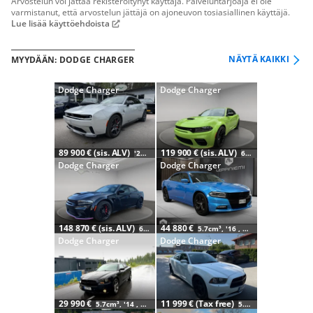
Arvostelun voi jättää rekisteröitynyt käyttäjä. Palveluntarjoaja ei ole
varmistanut, että arvostelun jättäjä on ajoneuvon tosiasiallinen käyttäjä.
Lue lisää käyttöehdoista
NÄYTÄ KAIKKI
MYYDÄÄN: DODGE CHARGER
Dodge Charger
Dodge Charger
89 900 € (sis. ALV)
119 900 € (sis. ALV)
'25 , 1 tkm
6.4cm³, '24 , Ajamaton
Dodge Charger
Dodge Charger
148 870 € (sis. ALV)
44 880 €
6.2cm³, '23 , Ajamaton
5.7cm³, '16 , 120 tkm
Dodge Charger
Dodge Charger
29 990 €
11 999 € (Tax free)
5.7cm³, '14 , 173 tkm
5.7cm³, '14 , 191 tkm