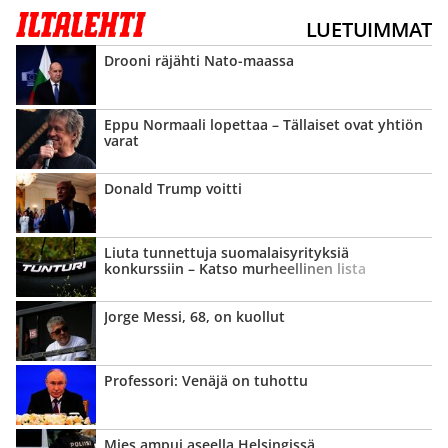
LUETUIMMAT
Drooni räjähti Nato-maassa
Eppu Normaali lopettaa – Tällaiset ovat yhtiön
varat
Donald Trump voitti
Liuta tunnettuja suomalais­yrityksiä
konkurssiin – Katso murheellinen lista
Jorge Messi, 68, on kuollut
Professori: Venäjä on tuhottu
Mies ampui aseella Helsingissä