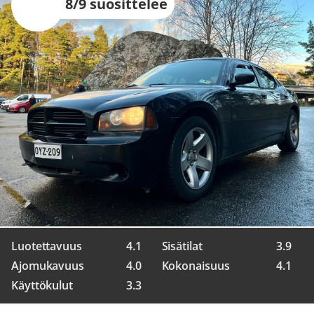
8/9 suosittelee
Luotettavuus
4.1
Sisätilat
3.9
Ajomukavuus
4.0
Kokonaisuus
4.1
Käyttökulut
3.3