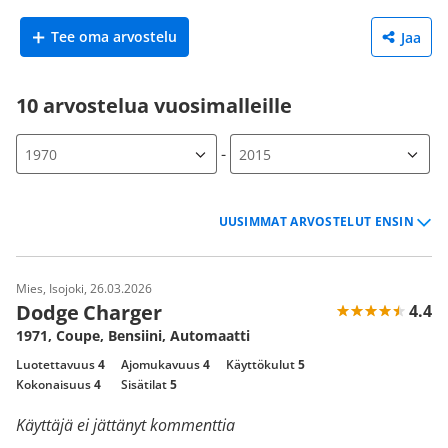
Tee oma arvostelu
Jaa
10 arvostelua vuosimalleille
-
Mies, Isojoki, 26.03.2026
Dodge Charger
4.4
1971, Coupe, Bensiini, Automaatti
Luotettavuus
4
Ajomukavuus
4
Käyttökulut
5
Kokonaisuus
4
Sisätilat
5
Käyttäjä ei jättänyt kommenttia