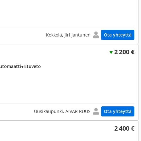
Kokkola, Jiri Jantunen
Ota yhteyttä
2 200 €
Automaatti
● Etuveto
Uusikaupunki, AIVAR RUUS
Ota yhteyttä
2 400 €