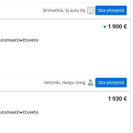
Orimattila, SJ auto Oy
Ota yhteyttä
1 900 €
Automaatti
● Etuveto
Helsinki, Haoyu Song
Ota yhteyttä
1 930 €
Automaatti
● Etuveto