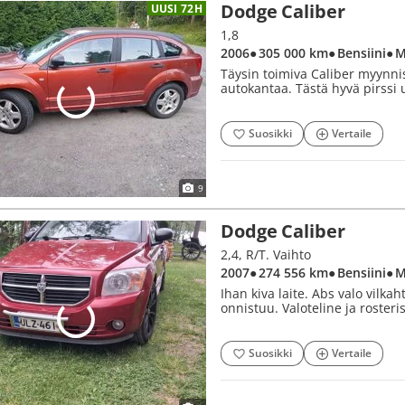
Dodge Caliber
UUSI 72H
1,8
2006
● 305 000 km
● Bensiini
● 
Täysin toimiva Caliber myynnis
autokantaa. Tästä hyvä pirssi 
Suosikki
Vertaile
9
Dodge Caliber
2,4, R/T. Vaihto
2007
● 274 556 km
● Bensiini
● 
Ihan kiva laite. Abs valo vilk
onnistuu. Valoteline ja roster
Suosikki
Vertaile