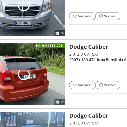
Suosikki
Vertaile
10
Dodge Caliber
PÄIVITETTY 72H
2,0, 2,0 CVT SXT
2007
● 189 471 km
● Bensiini
● 
Suosikki
Vertaile
12
Dodge Caliber
2,0, 2,0 CVT SXT