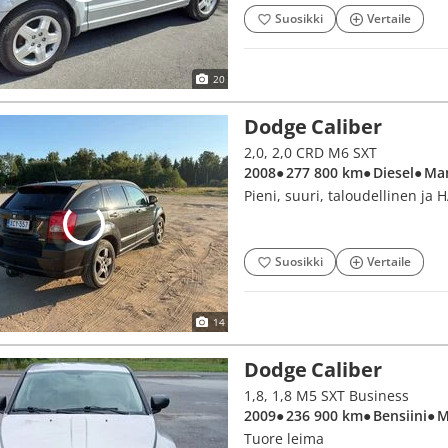
Suosikki
Vertaile
20
Dodge Caliber
2,0, 2,0 CRD M6 SXT
2008
● 277 800 km
● Diesel
● Ma
Pieni, suuri, taloudellinen ja H
Suosikki
Vertaile
14
Dodge Caliber
1,8, 1,8 M5 SXT Business
2009
● 236 900 km
● Bensiini
● 
Tuore leima