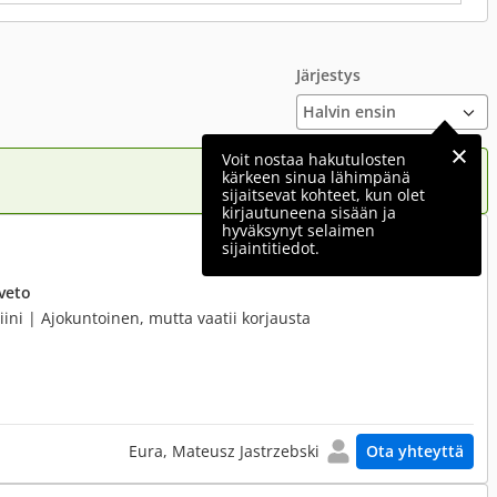
Järjestys
Voit nostaa hakutulosten
kärkeen sinua lähimpänä
sijaitsevat kohteet, kun olet
kirjautuneena sisään ja
hyväksynyt selaimen
900 €
sijaintitiedot.
veto
ini | Ajokuntoinen, mutta vaatii korjausta
Eura, Mateusz Jastrzebski
Ota yhteyttä