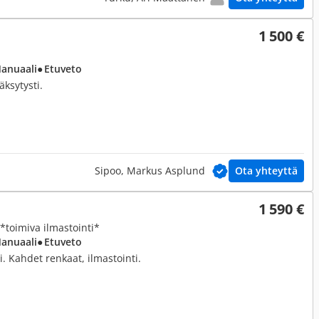
1 500 €
Manuaali
● Etuveto
äksytysti.
Sipoo, Markus Asplund
Ota yhteyttä
1 590 €
r*toimiva ilmastointi*
Manuaali
● Etuveto
. Kahdet renkaat, ilmastointi.