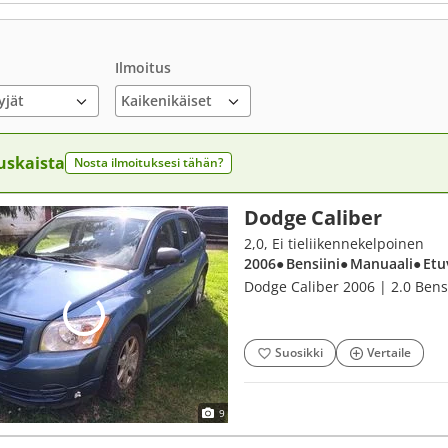
Ilmoitus
yjät
uskaista
Nosta ilmoituksesi tähän?
Dodge Caliber
2,0, Ei tieliikennekelpoinen
2006
● Bensiini
● Manuaali
● Etu
Dodge Caliber 2006 | 2.0 Bensi
Suosikki
Vertaile
9