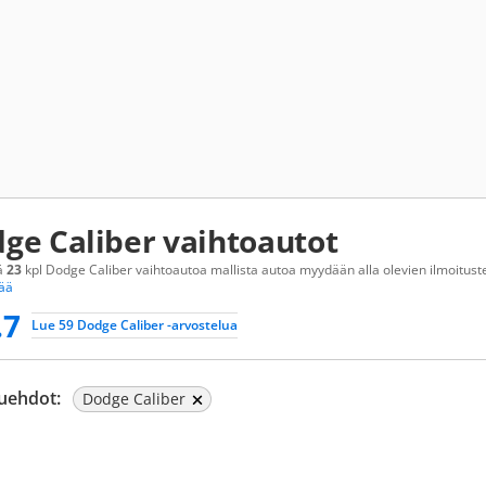
ge Caliber vaihtoautot
ä
23
kpl Dodge Caliber vaihtoautoa mallista autoa myydään alla olevien ilmoitusten
sää
.7
Lue 59 Dodge Caliber -arvostelua
uehdot:
Dodge Caliber