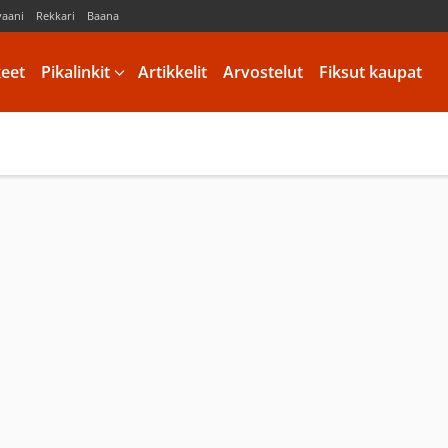
vaani
Rekkari
Baana
keet
Pikalinkit
Artikkelit
Arvostelut
Fiksut kaupat