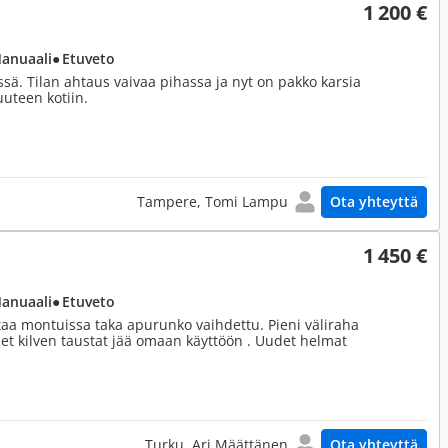
1 200 €
Manuaali
● Etuveto
sä. Tilan ahtaus vaivaa pihassa ja nyt on pakko karsia
uuteen kotiin.
Tampere, Tomi Lampu
Ota yhteyttä
1 450 €
Manuaali
● Etuveto
ahtaa montuissa taka apurunko vaihdettu. Pieni väliraha
iset kilven taustat jää omaan käyttöön . Uudet helmat
Turku, Ari Määttänen
Ota yhteyttä