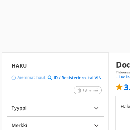
Dod
HAKU
Yhteens
... Lue li
Aiemmat haut
ID / Rekisterinro. tai VIN
3
Tyhjennä
Hak
Tyyppi
Merkki