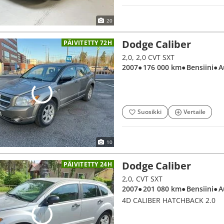
20
Dodge Caliber
PÄIVITETTY 72H
2,0, 2,0 CVT SXT
2007
● 176 000 km
● Bensiini
● 
Suosikki
Vertaile
10
Dodge Caliber
PÄIVITETTY 24H
2,0, CVT SXT
2007
● 201 080 km
● Bensiini
● 
4D CALIBER HATCHBACK 2.0