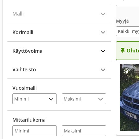
Malli
Myyjä
Kaikki my
Korimalli
Ohit
Käyttövoima
Vaihteisto
Vuosimalli
Mittarilukema