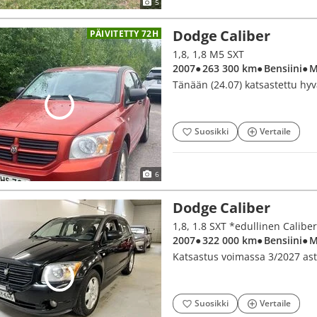
5
Dodge Caliber
PÄIVITETTY 72H
1,8, 1,8 M5 SXT
2007
● 263 300 km
● Bensiini
● 
Tänään (24.07) katsastettu hyv
Suosikki
Vertaile
6
Dodge Caliber
1,8, 1.8 SXT *edullinen Calibe
2007
● 322 000 km
● Bensiini
● 
Katsastus voimassa 3/2027 asti
Suosikki
Vertaile