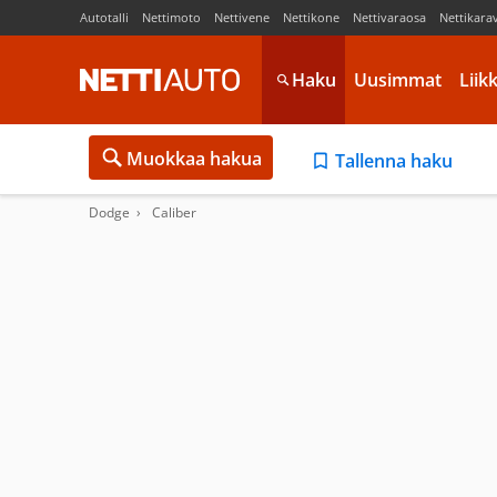
Autotalli
Nettimoto
Nettivene
Nettikone
Nettivaraosa
Nettikara
Haku
Uusimmat
Liik
Muokkaa hakua
Tallenna haku
Dodge
Caliber