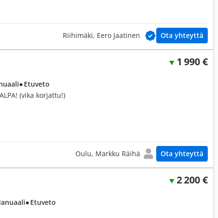
Riihimäki, Eero Jaatinen
Ota yhteyttä
1 990 €
nuaali
● Etuveto
ALPA! (vika korjattu!)
Oulu, Markku Räihä
Ota yhteyttä
2 200 €
Manuaali
● Etuveto