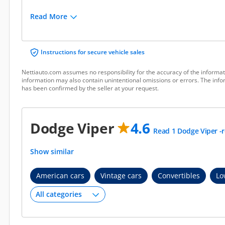
Read More
Instructions for secure vehicle sales
Nettiauto.com assumes no responsibility for the accuracy of the informat
information may also contain unintentional omissions or errors. The infor
has been confirmed by the seller at your request.
Dodge Viper
4.6
Read 1 Dodge Viper -
Show similar
American cars
Vintage cars
Convertibles
Lo