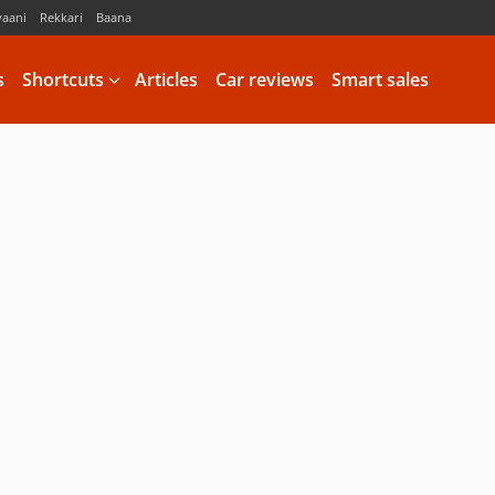
vaani
Rekkari
Baana
s
Shortcuts
Articles
Car reviews
Smart sales