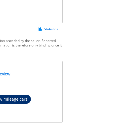
Statistics
ion provided by the seller. Reported
mation is therefore only binding once it
review
w mileage cars