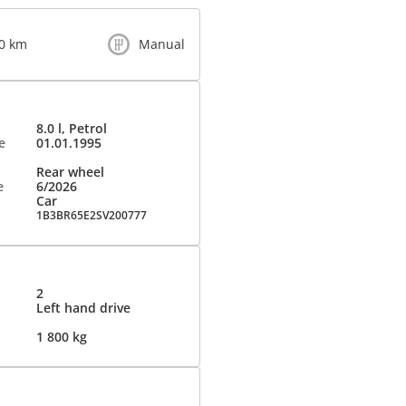
00 km
Manual
8.0 l, Petrol
e
01.01.1995
Rear wheel
e
6/2026
Car
1B3BR65E2SV200777
2
Left hand drive
1 800 kg