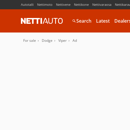
Autotalli
Nettimoto
Nettivene
Nettikone
Nettivaraosa
Nettikara
Search
Latest
Dealer
For sale
Dodge
Viper
Ad