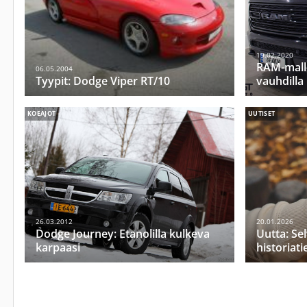
19.02.2020
RAM-mall
06.05.2004
Tyypit: Dodge Viper RT/10
vauhdilla
KOEAJOT
UUTISET
26.03.2012
20.01.2026
Dodge Journey: Etanolilla kulkeva
Uutta: Se
karpaasi
historiati