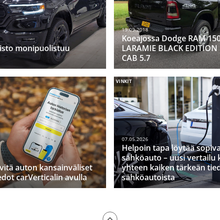
19.09.2018
Koeajossa Dodge RAM 15
isto monipuolistuu
LARAMIE BLACK EDITION
CAB 5.7
VINKIT
07.05.2026
Helpoin tapa löytää sopiv
sähköauto – uusi vertailu
lvitä auton kansainväliset
yhteen kaiken tärkeän tie
edot carVerticalin avulla
sähköautoista