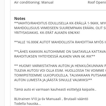
Air conditioning: Manual
Roof Open
Notes
**VAIHTO/RAHOITUS EDULLISELLA KK-ERÄLLÄ 1-96KK, MY
MAHDOLLISUUS VIIMEISEEN SUUREMPAAN ERÄÄN, OLIT SI
YRITYSASIAKAS. KK-ERÄT ALKAEN 69€/KK!
**ALLE 16.000€ AUTOT MAHDOLLISTA RAHOITTAA MYÖS
**LÄHES KAIKKIIN AUTOIHIMME ON SAATAVILLA KATTAVA 
RAHOITUKSEN YHTEYDESSÄ ALKAEN VAIN 6€ /KK**
** HUOM!! VARMISTATHAN AUTON JA HENKILÖKUNNAN 
TULEVA AUTOSI VOI OLLA ESIM. HUOLLOSSA TAI VOIMME
TOIMIPISTEEMME ULKOPUOLELLA, TALVIAIKAAN PUTSA
AUTON LUMESTA JA JÄÄSTÄ SINULLE VALMIIKSI**
Tämä auto ei varmaan kauheasti esittelyjä kaipaile..
8Litrainen V10 ja 6v Manuaali , Brutaali vääntö
Todella hauska...