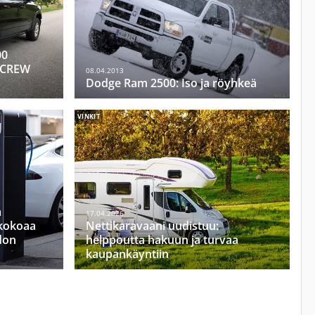
00
 CREW
08.04.2013
Dodge Ram 2500: Iso ja röyhkeä
VINKIT
a
17.04.2026
 kokoaa
Nettikaravaani uudistuu:
don
helppoutta hakuun ja turvaa
kaupankäyntiin