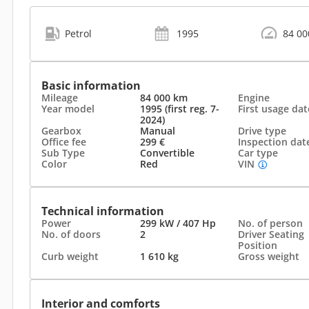
Petrol
1995
84 0
Basic information
Mileage
84 000 km
Engine
Year model
1995 (first reg. 7-
First usage dat
2024)
Gearbox
Manual
Drive type
Office fee
299 €
Inspection dat
Sub Type
Convertible
Car type
Color
Red
VIN
Technical information
Power
299 kW / 407 Hp
No. of person
No. of doors
2
Driver Seating
Position
Curb weight
1 610 kg
Gross weight
Interior and comforts