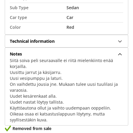
Sub Type
Sedan
Car type
Car
Color
Red
Technical information
Notes
Siitä soiva peli seuraavalle ei riitä mielenkiinto enää
korjailla.
Uusittu jarrut ja käsijarru.
Uusi vesipumppu ja laturi.
On vaihdettu jousia jne. Mukaan tulee uusi tuulilasi ja
varaosia.
Uudet kesärenkaat alla.
Uudet nastat löytyy tallista.
Käyttöautona ollut ja vaihto uudempaan ooppeliin.
Oikeaa osaa ei katsastuslappuun löytyny, mutta
syyllisestäkin kuva.
Removed from sale