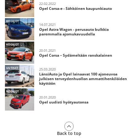
22.02.2022
Opel Corsa-e - Sähköinen kaupunkiauto
KOEAJOT
14.07.2021
Opel Astra Wagon - perusauto bulkkia
paremmalla ajomukavuudella
KOEAJOT
20.01.2021
Opel Corsa – Sydämeltään ranskalainen
UUTISET
25.03.2020
LänsiAuto ja Opel lainaavat 100 ajoneuvoa
julkisen terveydenhuollon ammattihenkilöiden
käyttöön
KOEAJOT
20.01.2020
Opel uudisti hyötyautonsa
Back to top