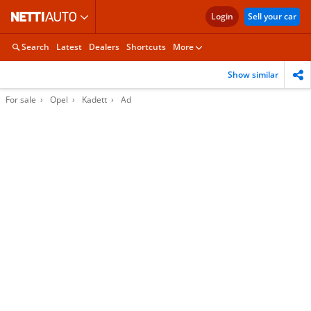
Login
Sell your car
Search
Latest
Dealers
Shortcuts
More
Show similar
For sale
Opel
Kadett
Ad