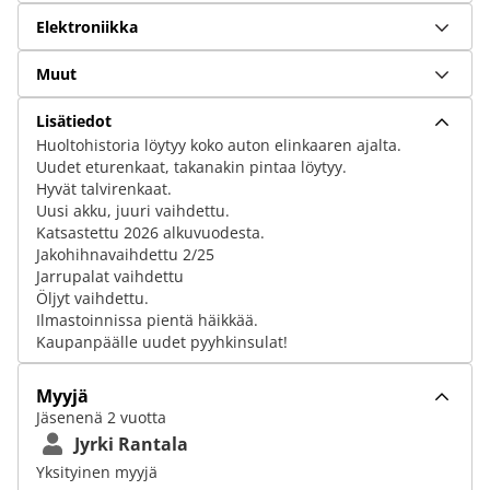
Elektroniikka
Muut
Lisätiedot
Huoltohistoria löytyy koko auton elinkaaren ajalta.
Uudet eturenkaat, takanakin pintaa löytyy.
Hyvät talvirenkaat.
Uusi akku, juuri vaihdettu.
Katsastettu 2026 alkuvuodesta.
Jakohihnavaihdettu 2/25
Jarrupalat vaihdettu
Öljyt vaihdettu.
Ilmastoinnissa pientä häikkää.
Kaupanpäälle uudet pyyhkinsulat!
Myyjä
Jäsenenä 2 vuotta
Jyrki Rantala
Yksityinen myyjä