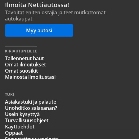
Ilmoita Nettiautossa!
Tavoitat eniten ostajia ja teet mutkattomat
autokaupat.
Myy autosi
KIRJAUTUNEILLE
Tallennetut haut
Omat ilmoitukset
Omat suosikit
Mainosta ilmoitustasi
TUKI
Asiakastuki ja palaute
Unohditko salasanan?
Usein kysyttyä
Turvallisuusohjeet
Käyttöehdot
Oppaat