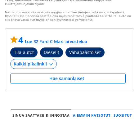
Yksityishenkilöiden välisessä kaupankäynnissä sovelletaan kauppalakia
kuluttajansuojalain sijaan.
Nettiauto.com ei ota vastuuta myyjän antamien tietojen paikkansapitävyydestä.
Ilmoitetuissa tiedoissa saattaa olla myös tahattomia puutteita tai virheitä. Tieto on
siis sitova vasta kun myyjä on sen pyynnöstäsi vahvistanut.
4
Lue 32 Ford C-Max -arvostelua
Tila-autot
Dieselit
Vähäpäästöiset
Hae samanlaiset
SINUA SAATTAISI KIINNOSTAA
AIEMMIN KATSOTUT
SUOSITUT