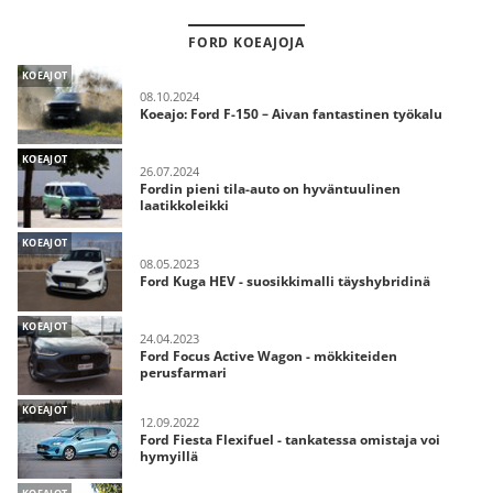
FORD KOEAJOJA
KOEAJOT
08.10.2024
Koeajo: Ford F-150 – Aivan fantastinen työkalu
KOEAJOT
26.07.2024
Fordin pieni tila-auto on hyväntuulinen
laatikkoleikki
KOEAJOT
08.05.2023
Ford Kuga HEV - suosikkimalli täyshybridinä
KOEAJOT
24.04.2023
Ford Focus Active Wagon - mökkiteiden
perusfarmari
KOEAJOT
12.09.2022
Ford Fiesta Flexifuel - tankatessa omistaja voi
hymyillä