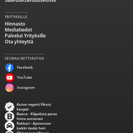
Saavutettavuusseloste
YRITYKSILLE
Hinnasto
Mediatiedot
Palvelut Yrityksille
Ota yhteyttä
SEURAA NETTIAUTOA
Facebook
YouTube
Instagram
Auton myynti Fiksut
kaupat
Baana - Kilpailuta paras
hinta autostasi
Rekkari - Ajoneuvon
kaikki tiedot heti
Ohjeet turvalliseen