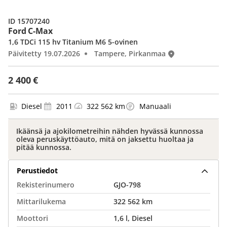
ID 15707240
Ford C-Max
1,6 TDCi 115 hv Titanium M6 5-ovinen
Päivitetty 19.07.2026
Tampere, Pirkanmaa
2 400 €
Diesel
2011
322 562 km
Manuaali
Ikäänsä ja ajokilometreihin nähden hyvässä kunnossa
oleva peruskäyttöauto, mitä on jaksettu huoltaa ja
pitää kunnossa.
Perustiedot
Rekisterinumero
GJO-798
Mittarilukema
322 562 km
Moottori
1,6 l, Diesel