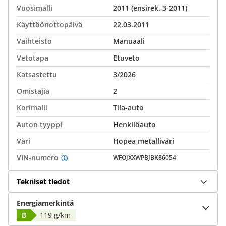
Vuosimalli
2011 (ensirek. 3-2011)
Käyttöönottopäivä
22.03.2011
Vaihteisto
Manuaali
Vetotapa
Etuveto
Katsastettu
3/2026
Omistajia
2
Korimalli
Tila-auto
Auton tyyppi
Henkilöauto
Väri
Hopea metalliväri
VIN-numero
WFOJXXWPBJBK86054
Tekniset tiedot
Energiamerkintä
B
119 g/km