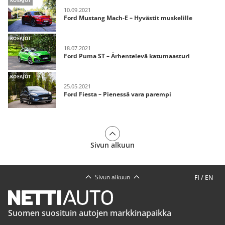
KOEAJOT
10.09.2021
Ford Mustang Mach-E – Hyvästit muskelille
KOEAJOT
18.07.2021
Ford Puma ST – Ärhentelevä katumaasturi
KOEAJOT
25.05.2021
Ford Fiesta – Pienessä vara parempi
Sivun alkuun
Sivun alkuun
FI
/
EN
Suomen suosituin autojen markkinapaikka