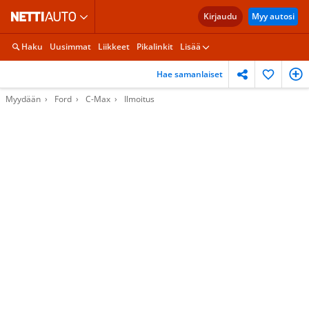
Kirjaudu
Myy autosi
Haku
Uusimmat
Liikkeet
Pikalinkit
Lisää
Hae samanlaiset
Myydään
Ford
C-Max
Ilmoitus