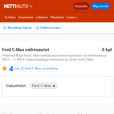
Kirjaudu
Myy autosi
Haku
Uusimmat
Liikkeet
Pikalinkit
Lisää
Muokkaa hakua
Tallenna haku
Ford C-Max vaihtoautot
0
kpl
Yhteensä
0
kpl Ford C-Max vaihtoautoa autoa myynnissä nyt hintaluokissa
550 € - 11 900 €. Selaa käytettyjä ilmoituksia ja hanki Ford C-Max.
4
Lue 32 Ford C-Max -arvostelua
Hakuehdot:
Ford C-Max