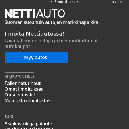
Sivun alkuun
FI
/
EN
Suomen suosituin autojen markkinapaikka
Ilmoita Nettiautossa!
Tavoitat eniten ostajia ja teet mutkattomat
autokaupat.
Myy autosi
KIRJAUTUNEILLE
Tallennetut haut
Omat ilmoitukset
Omat suosikit
Mainosta ilmoitustasi
TUKI
Asiakastuki ja palaute