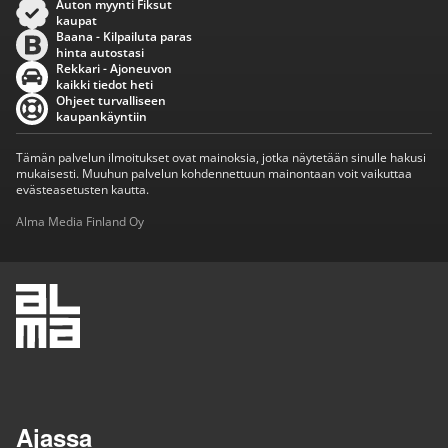
Auton myynti Fiksut
kaupat
Baana - Kilpailuta paras
hinta autostasi
Rekkari - Ajoneuvon
kaikki tiedot heti
Ohjeet turvalliseen
kaupankäyntiin
Tämän palvelun ilmoitukset ovat mainoksia, jotka näytetään sinulle hakusi
mukaisesti. Muuhun palvelun kohdennettuun mainontaan voit vaikuttaa
evästeasetusten kautta.
Alma Media Finland Oy