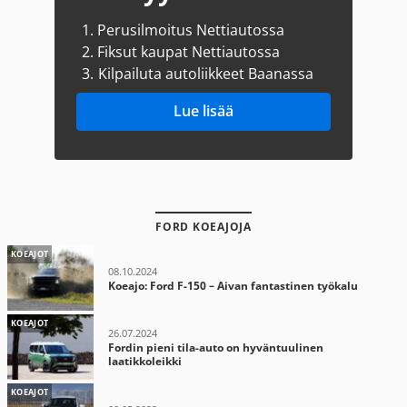
1.
Perusilmoitus Nettiautossa
2.
Fiksut kaupat Nettiautossa
3.
Kilpailuta autoliikkeet Baanassa
Lue lisää
FORD KOEAJOJA
KOEAJOT
08.10.2024
Koeajo: Ford F-150 – Aivan fantastinen työkalu
KOEAJOT
26.07.2024
Fordin pieni tila-auto on hyväntuulinen
laatikkoleikki
KOEAJOT