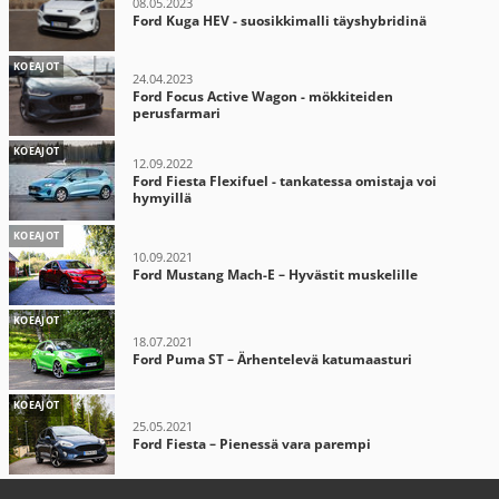
08.05.2023
Ford Kuga HEV - suosikkimalli täyshybridinä
KOEAJOT
24.04.2023
Ford Focus Active Wagon - mökkiteiden
perusfarmari
KOEAJOT
12.09.2022
Ford Fiesta Flexifuel - tankatessa omistaja voi
hymyillä
KOEAJOT
10.09.2021
Ford Mustang Mach-E – Hyvästit muskelille
KOEAJOT
18.07.2021
Ford Puma ST – Ärhentelevä katumaasturi
KOEAJOT
25.05.2021
Ford Fiesta – Pienessä vara parempi