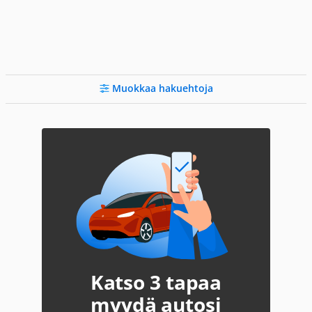
Muokkaa hakuehtoja
Katso 3 tapaa
myydä autosi