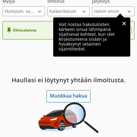
Myyjä
Ilmoitus
Järjestys
Yksityiset, varmennettu ilmoitus
Voit nostaa hakutulosten
kärkeen sinua lähimpänä
Ohituskaista
Nosta ilmoituksesi tähän?
sijaitsevat kohteet, kun olet
kirjautuneena sisään ja
hyväksynyt selaimen
sijaintitiedot.
Haullasi ei löytynyt yhtään ilmoitusta.
Muokkaa hakua