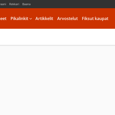
vaani
Rekkari
Baana
keet
Pikalinkit
Artikkelit
Arvostelut
Fiksut kaupat