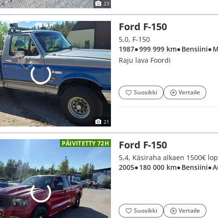
23
Ford F-150
5,0, F-150
1987
● 999 999 km
● Bensiini
● 
Raju lava Foordi
Suosikki
Vertaile
21
Ford F-150
PÄIVITETTY 72H
5,4, Käsiraha alkaen 1500€ lo
2005
● 180 000 km
● Bensiini
● 
Suosikki
Vertaile