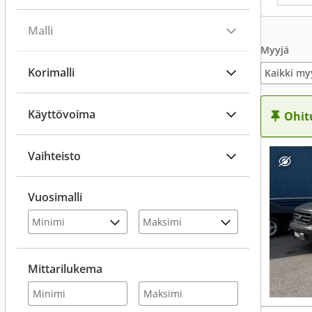
Malli
Myyjä
Korimalli
Kaikki my
Käyttövoima
Ohit
Vaihteisto
Vuosimalli
Mittarilukema