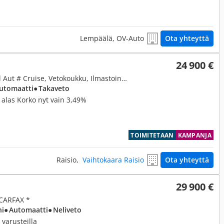
Lempäälä, OV-Auto
Ota yhteyttä
24 900 €
4,9, XLT Texas Edition Flex Fuel Aut # Cruise, Vetokoukku, Ilmastointi, Peruutuskamera, Leimattu 10/25 #
Automaatti
● Takaveto
t alas Korko nyt vain 3,49%
TOIMITETAAN
KAMPANJA
Raisio,
Vaihtokaara Raisio
Ota yhteyttä
29 900 €
CARFAX *
ni
● Automaatti
● Neliveto
 varusteilla