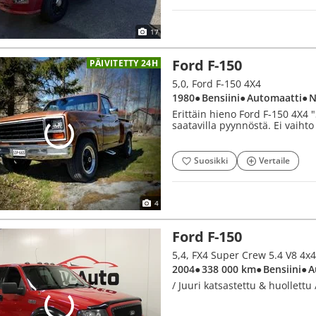
17
Ford F-150
PÄIVITETTY 24H
5,0, Ford F-150 4X4
1980
● Bensiini
● Automaatti
● 
Erittäin hieno Ford F-150 4X4 
saatavilla pyynnöstä. Ei vaihto
Suosikki
Vertaile
4
Ford F-150
5,4, FX4 Super Crew 5.4 V8 4x4
2004
● 338 000 km
● Bensiini
● 
/ Juuri katsastettu & huollettu