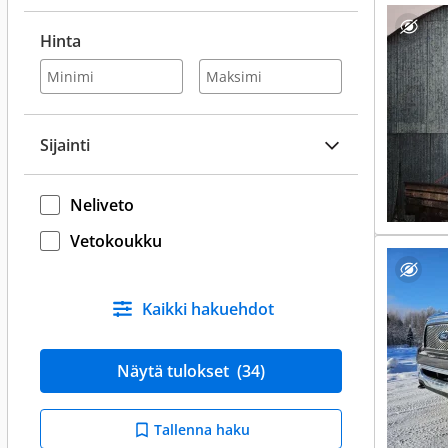
Hinta
Sijainti
Neliveto
Vetokoukku
Kaikki hakuehdot
Näytä tulokset
(34)
Tallenna haku