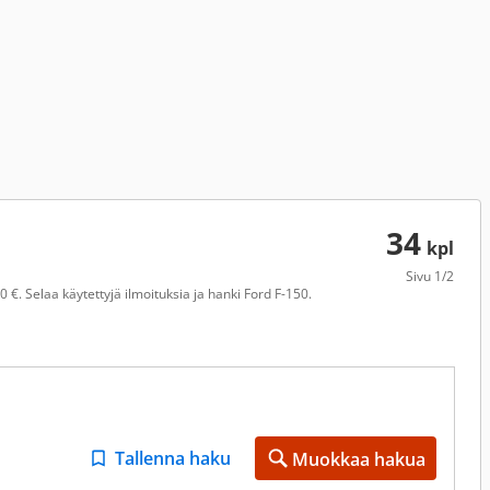
34
kpl
Sivu
1/2
 €. Selaa käytettyjä ilmoituksia ja hanki Ford F-150.
Tallenna haku
Muokkaa hakua