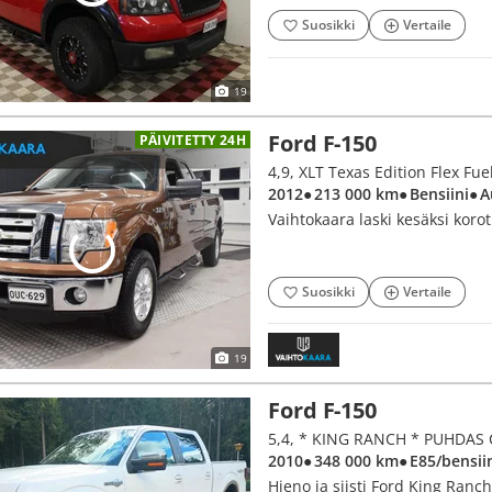
Suosikki
Vertaile
19
Ford F-150
PÄIVITETTY 24H
2012
● 213 000 km
● Bensiini
● 
Vaihtokaara laski kesäksi koro
Suosikki
Vertaile
19
Ford F-150
5,4, * KING RANCH * PUHDAS 
2010
● 348 000 km
● E85/bensii
Hieno ja siisti Ford King Ranch