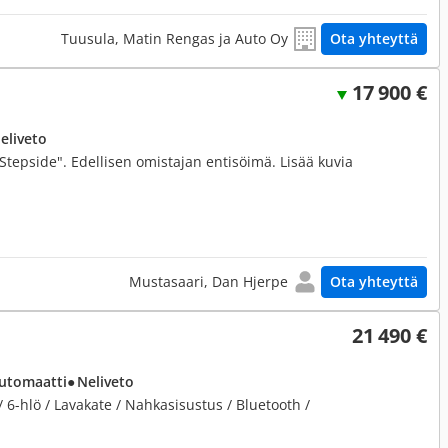
Tuusula, Matin Rengas ja Auto Oy
Ota yhteyttä
17 900 €
Neliveto
"Stepside". Edellisen omistajan entisöimä. Lisää kuvia
Mustasaari, Dan Hjerpe
Ota yhteyttä
21 490 €
Automaatti
● Neliveto
 / 6-hlö / Lavakate / Nahkasisustus / Bluetooth /