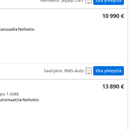
Heinävesi, JepJep Cars
Ota yhteyttä
10 990 €
Manuaali
● Neliveto
Saarijärvi, RMS-Auto
Ota yhteyttä
13 890 €
ppu 1-60kk
Automaatti
● Neliveto