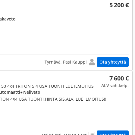
5 200 €
Takaveto
Tyrnävä, Pasi Kauppi
Ota yhteyttä
7 600 €
ALV väh.kelp.
- F150 4x4 TRITON 5.4 USA TUONTI LUE ILMOITUS
Automaatti
● Neliveto
ITON 4X4 USA TUONTI,HINTA SIS.ALV. LUE ILMOITUS!!