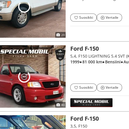
Suosikki
Vertaile
20
Ford F-150
5,4, F150 LIGHTNING 5.4 SVT (K
1999
● 81 000 km
● Bensiini
● A
Suosikki
Vertaile
40
Ford F-150
3,5, F150