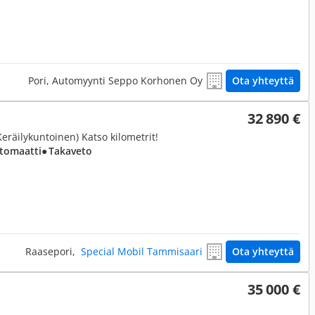
Pori, Automyynti Seppo Korhonen Oy
Ota yhteyttä
32 890 €
eräilykuntoinen) Katso kilometrit!
utomaatti
● Takaveto
Raasepori,
Special Mobil Tammisaari
Ota yhteyttä
35 000 €