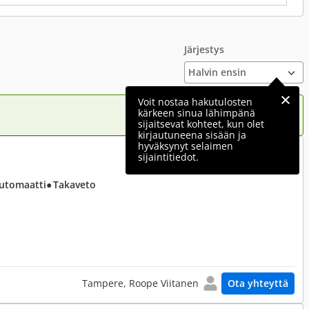
Järjestys
Voit nostaa hakutulosten
kärkeen sinua lähimpänä
sijaitsevat kohteet, kun olet
kirjautuneena sisään ja
hyväksynyt selaimen
4 990 €
sijaintitiedot.
Automaatti
● Takaveto
Tampere, Roope Viitanen
Ota yhteyttä