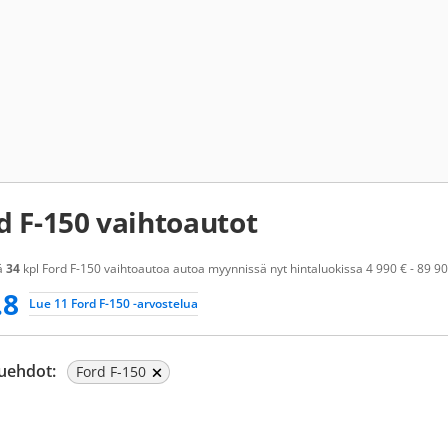
d F-150 vaihtoautot
ä
34
kpl Ford F-150 vaihtoautoa autoa myynnissä nyt hintaluokissa 4 990 € - 89 900
.8
Lue 11 Ford F-150 -arvostelua
uehdot:
Ford F-150