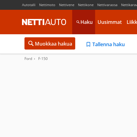
Autotalli
Nettimoto
Nettivene
Nettikone
Nettivaraosa
Nettikara
Haku
Uusimmat
Liik
Muokkaa hakua
Tallenna haku
Ford
F-150