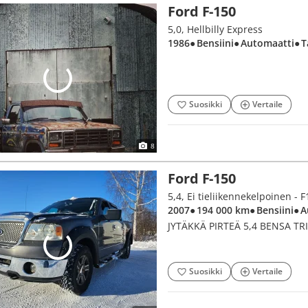
Ford F-150
5,0, Hellbilly Express
1986
● Bensiini
● Automaatti
● 
Suosikki
Vertaile
8
Ford F-150
5,4, Ei tieliikennekelpoinen 
2007
● 194 000 km
● Bensiini
● 
JYTÄKKÄ PIRTEÄ 5,4 BENSA TR
Suosikki
Vertaile