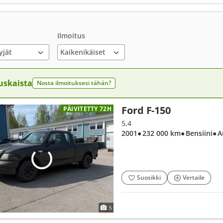
Ilmoitus
yjät
uskaista
Nosta ilmoituksesi tähän?
Ford F-150
PÄIVITETTY 72H
5,4
2001
● 232 000 km
● Bensiini
● 
Suosikki
Vertaile
5