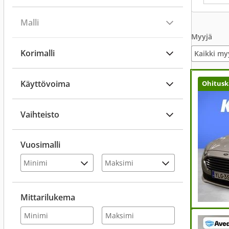
Malli
Myyjä
Korimalli
Kaikki my
Käyttövoima
Ohitusk
Vaihteisto
Vuosimalli
Mittarilukema