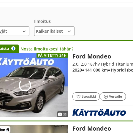
Ilmoitus
yjät
aista
Nosta ilmoituksesi tähän?
Ford Mondeo
PÄIVITETTY 24H
2020
● 141 000 km
● Hybridi (b
Suosikki
Vertaile
33
Ford Mondeo