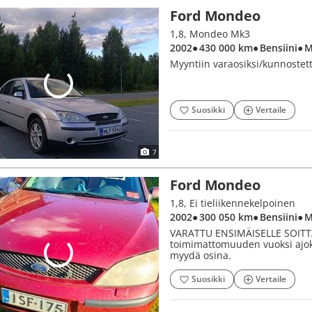
Ford Mondeo
1,8, Mondeo Mk3
2002
● 430 000 km
● Bensiini
● 
Myyntiin varaosiksi/kunnostet
Suosikki
Vertaile
7
Ford Mondeo
1,8, Ei tieliikennekelpoinen
2002
● 300 050 km
● Bensiini
● 
VARATTU ENSIMÄISELLE SOITTAJ
toimimattomuuden vuoksi ajokiel
myydä osina.
Suosikki
Vertaile