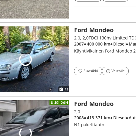
Ford Mondeo
2,0, 2,0TDCi 130hv Limited T
2007
● 400 000 km
● Diesel
● Ma
Käyntivikainen Ford Mondeo 2
Suosikki
Vertaile
12
Ford Mondeo
UUSI 24H
2,0
2008
● 413 371 km
● Diesel
● Au
N1 pakettiauto.