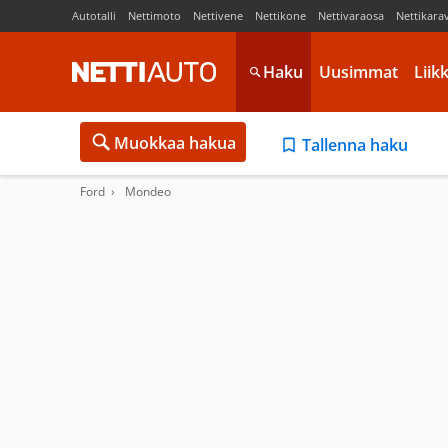
Autotalli
Nettimoto
Nettivene
Nettikone
Nettivaraosa
Nettikara
Haku
Uusimmat
Liik
Muokkaa hakua
Tallenna haku
Ford
Mondeo