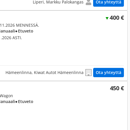
Liperi, Markku Palokangas
Ota yhteyttä
400 €
.11.2026 MENNESSÄ.
Manuaali
● Etuveto
.2026 ASTI.
Hämeenlinna, Kiwat Autot Hämeenlinna
Ota yhteyttä
450 €
5 Wagon
Manuaali
● Etuveto