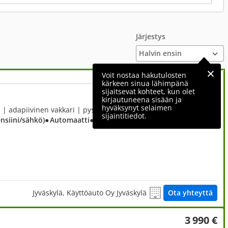
Järjestys
Voit nostaa hakutulosten
kärkeen sinua lähimpänä
sijaitsevat kohteet, kun olet
16 790 €
kirjautuneena sisään ja
hyväksynyt selaimen
2,0, 2,0 187hv Hybrid Titanium | adapiivinen vakkari | pysäköintiavustin | peruutuskamera |
sijaintitiedot.
ensiini/sähkö)
● Automaatti
● Etuveto
Jyväskylä, Käyttöauto Oy Jyväskylä
Ota yhteyttä
3 990 €