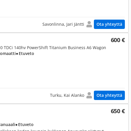
Savonlinna, Jari Jäntti
Ota yhteyttä
600 €
- 2,0 TDCi 140hv PowerShift Titanium Business A6 Wagon
tomaatti
● Etuveto
Turku, Kai Alanko
Ota yhteyttä
650 €
Manuaali
● Etuveto