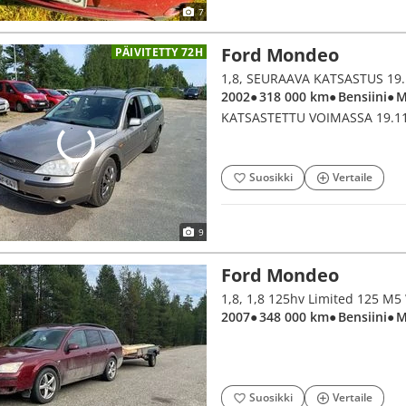
7
Ford Mondeo
PÄIVITETTY 72H
1,8, SEURAAVA KATSASTUS 19
2002
● 318 000 km
● Bensiini
● 
KATSASTETTU VOIMASSA 19.11
Suosikki
Vertaile
9
Ford Mondeo
1,8, 1,8 125hv Limited 125 M
2007
● 348 000 km
● Bensiini
● 
Suosikki
Vertaile