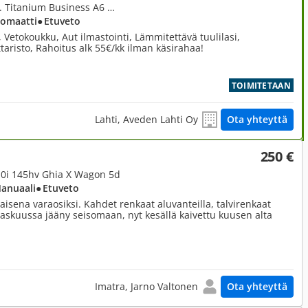
2,0, 2,0 TDCi 140hv DPF autom. Titanium Business A6 Wagon
tomaatti
● Etuveto
 Vetokoukku, Aut ilmastointi, Lämmitettävä tuulilasi,
aristo, Rahoitus alk 55€/kk ilman käsirahaa!
TOIMITETAAN
Lahti, Aveden Lahti Oy
Ota yhteyttä
250 €
 2,0i 145hv Ghia X Wagon 5d
Manuaali
● Etuveto
sena varaosiksi. Kahdet renkaat aluvanteilla, talvirenkaat
raskuussa jääny seisomaan, nyt kesällä kaivettu kuusen alta
Imatra, Jarno Valtonen
Ota yhteyttä