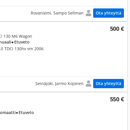
Rovaniemi, Sampo Sellman
Ota yhteyttä
500 €
DCi 130 M6 Wagon
nuaali
● Etuveto
.0 TDCi 130hv vm 2006
Seinäjoki, Jarmo Kojonen
Ota yhteyttä
550 €
tomaatti
● Etuveto