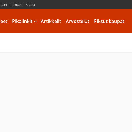
vaani
Rekkari
Baana
keet
Pikalinkit
Artikkelit
Arvostelut
Fiksut kaupat