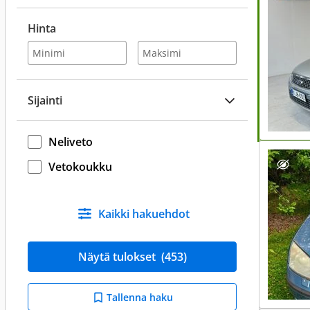
Hinta
Sijainti
Neliveto
Vetokoukku
Kaikki hakuehdot
Näytä tulokset
(453)
Tallenna haku