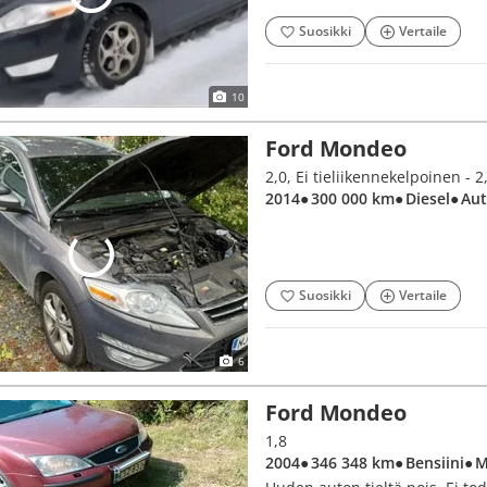
Suosikki
Vertaile
10
Ford Mondeo
2,0, Ei tieliikennekelpoinen 
2014
● 300 000 km
● Diesel
● Au
Suosikki
Vertaile
6
Ford Mondeo
1,8
2004
● 346 348 km
● Bensiini
● 