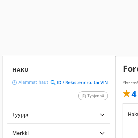
For
HAKU
Aiemmat haut
ID / Rekisterinro. tai VIN
Yhteens
4
Tyhjennä
Hak
Tyyppi
Merkki