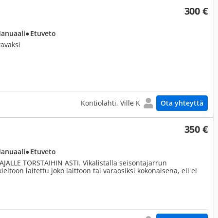
300 €
Manuaali
● Etuveto
tavaksi
Kontiolahti, Ville K
Ota yhteyttä
350 €
Manuaali
● Etuveto
ALLE TORSTAIHIN ASTI. Vikalistalla seisontajarrun
toon laitettu joko laittoon tai varaosiksi kokonaisena, eli ei