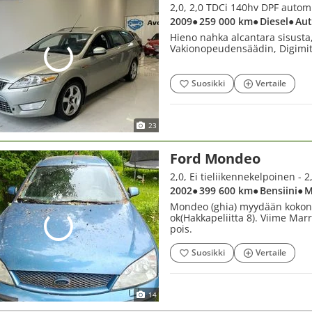
2009
● 259 000 km
● Diesel
● Au
Hieno nahka alcantara sisusta,
Vakionopeudensäädin, Digimitt
Suosikki
Vertaile
23
Ford Mondeo
2,0, Ei tieliikennekelpoinen -
2002
● 399 600 km
● Bensiini
● 
Mondeo (ghia) myydään kokonai
ok(Hakkapeliitta 8). Viime Mar
pois.
Suosikki
Vertaile
14