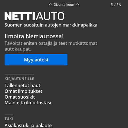
Sivun alkuun
FI
/
EN
Suomen suosituin autojen markkinapaikka
Ilmoita Nettiautossa!
Tavoitat eniten ostajia ja teet mutkattomat
autokaupat.
Myy autosi
KIRJAUTUNEILLE
Tallennetut haut
Omat ilmoitukset
Omat suosikit
Mainosta ilmoitustasi
TUKI
Asiakastuki ja palaute