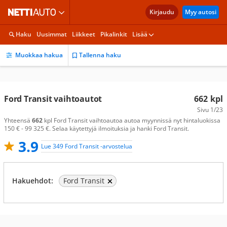
Kirjaudu
Myy autosi
Haku
Uusimmat
Liikkeet
Pikalinkit
Lisää
Muokkaa hakua
Tallenna haku
Ford Transit vaihtoautot
662
kpl
Sivu
1/23
Yhteensä
662
kpl Ford Transit vaihtoautoa autoa myynnissä nyt hintaluokissa
150 € - 99 325 €. Selaa käytettyjä ilmoituksia ja hanki Ford Transit.
3.9
Lue 349 Ford Transit -arvostelua
Hakuehdot:
Ford Transit