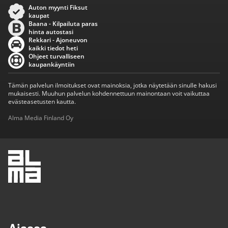
Auton myynti Fiksut
kaupat
Baana - Kilpailuta paras
hinta autostasi
Rekkari - Ajoneuvon
kaikki tiedot heti
Ohjeet turvalliseen
kaupankäyntiin
Tämän palvelun ilmoitukset ovat mainoksia, jotka näytetään sinulle hakusi
mukaisesti. Muuhun palvelun kohdennettuun mainontaan voit vaikuttaa
evästeasetusten kautta.
Alma Media Finland Oy