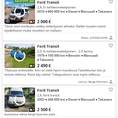
PÄIVITETTY 24H
Ford Transit
2,4, Ei tieliikennekelpoinen
2010
● 400 000 km
● Diesel
● Manuaali
● Takaveto
2 000 €
8
Tästä siisti minibussi vaikka retkeilyauto aihioksi. Kaikki muuten toimii
täydellisesti mutta moottori on irallaan.
Nokia, JOONAS KIISKI
Ford Transit
2,0, Ei tieliikennekelpoinen - 2.0 bensa
1979
● 100 000 km
● Bensiini
● Manuaali
● Takaveto
2 490 €
8
Tilaisuus entisöiälle. Kori on vielä hyvin muodossa.Takaikkunan lasi ja
tiiviste tallessa. Kone käy nätisti. Takapuskurin osat myös tallessa.
Loviisa, Bengt Peltonen
Ford Transit
2,4, ford transit
2003
● 268 000 km
● Diesel
● Manuaali
● Takaveto
2 500 €
6
kunnossa oleva kevyt kuorma auto .