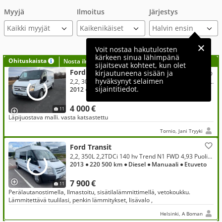
Myyjä
Ilmoitus
Järjestys
Kaikki myyjät
Voit nostaa hakutulosten
kärkeen sinua lähimpänä
Ohituskaista
Nosta ilmoituksesi tähän?
sijaitsevat kohteet, kun olet
Ford Transit
kirjautuneena sisään ja
hyväksynyt selaimen
2,2, 300L 2,2TDCi 125 hv Perusmalli N1 Van FWD 4,36 Puolikorkea
sijaintitiedot.
2012
● 325 000 km
● Diesel
● Manuaali
● Etuveto
4 000 €
11
Läpijuostava malli. vasta katsastettu
Tornio, Jani Tryyki
Ford Transit
2,2, 350L 2,2TDCi 140 hv Trend N1 FWD 4,93 Puolikorkea
2013
● 220 500 km
● Diesel
● Manuaali
● Etuveto
7 900 €
11
Perälautanostimella, Ilmastoitu, sisätilalämmittimellä, vetokoukku.
Lämmitettävä tuulilasi, penkin lämmitykset, lisävalo ,
Helsinki, A Boman