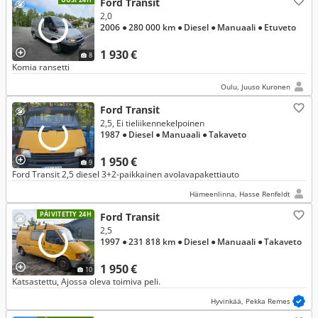
Ford Transit
2,0
2006
● 280 000 km
● Diesel
● Manuaali
● Etuveto
1 930 €
8
Komia ransetti
Oulu, Juuso Kuronen
Ford Transit
2,5, Ei tieliikennekelpoinen
1987
● Diesel
● Manuaali
● Takaveto
1 950 €
9
Ford Transit 2,5 diesel 3+2-paikkainen avolavapakettiauto
Hämeenlinna, Hasse Renfeldt
PÄIVITETTY 24H
Ford Transit
2,5
1997
● 231 818 km
● Diesel
● Manuaali
● Takaveto
1 950 €
10
Katsastettu, Ajossa oleva toimiva peli.
Hyvinkää, Pekka Remes