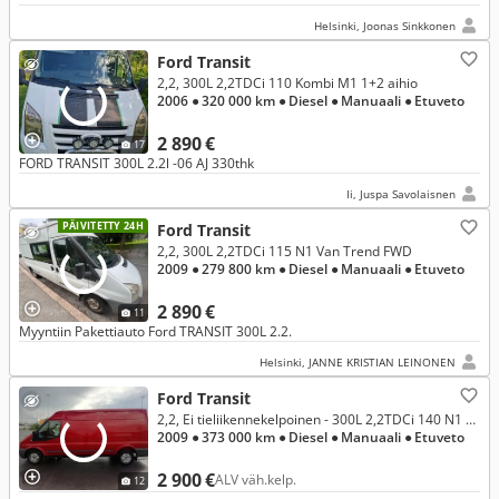
Helsinki, Joonas Sinkkonen
Ford Transit
2,2, 300L 2,2TDCi 110 Kombi M1 1+2 aihio
2006
● 320 000 km
● Diesel
● Manuaali
● Etuveto
2 890 €
17
FORD TRANSIT 300L 2.2l -06 AJ 330thk
Ii, Juspa Savolaisnen
PÄIVITETTY 24H
Ford Transit
2,2, 300L 2,2TDCi 115 N1 Van Trend FWD
2009
● 279 800 km
● Diesel
● Manuaali
● Etuveto
2 890 €
11
Myyntiin Pakettiauto Ford TRANSIT 300L 2.2.
Helsinki, JANNE KRISTIAN LEINONEN
Ford Transit
2,2, Ei tieliikennekelpoinen - 300L 2,2TDCi 140 N1 Van FWD 4,36 Puolikorkea
2009
● 373 000 km
● Diesel
● Manuaali
● Etuveto
2 900 €
ALV väh.kelp.
12