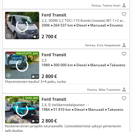
Forssa, Teemu Vuori
Ford Transit
2,2, 300M 2,2 TDCi 110 Kombi (matala) M1 1+2 aihio
2006
● 264 537 km
● Diesel
● Manuaali
● Etuveto
2 700 €
7
Vantaa, Erno Haapakoski
PÄIVITETTY 24H
Ford Transit
2,5
1989
● 300 000 km
● Diesel
● Manuaali
● Takaveto
2 800 €
24
Hiacemiesten kauhu! 3+4 paku, turbo
Paimio, Miko Tuominen
UUSI 24H
Ford Transit
2,4, Ei tieliikennekelpoinen - -
1984
● 51 810 km
● Diesel
● Manuaali
● Takaveto
2 800 €
18
Keskeneräinen projekti seuraavalle. Loistotekemistä syksyn pimeneviin
talli-iltoihin