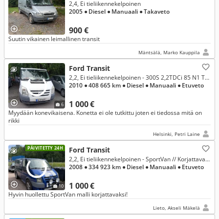
2,4, Ei tieliikennekelpoinen
2005
● Diesel
● Manuaali
● Takaveto
900 €
Suutin vikainen leimallinen transit
Mäntsälä, Marko Kauppila
Ford Transit
2,2, Ei tieliikennekelpoinen - 300S 2,2TDCi 85 N1 Trend FWD 4,23 Matala
2010
● 408 665 km
● Diesel
● Manuaali
● Etuveto
1 000 €
6
Myydään konevikaisena. Konetta ei ole tutkittu joten ei tiedossa mitä on
rikki
Helsinki, Petri Laine
PÄIVITETTY 24H
Ford Transit
2,2, Ei tieliikennekelpoinen - SportVan // Korjattavaksi!
2008
● 334 923 km
● Diesel
● Manuaali
● Etuveto
1 000 €
10
Hyvin huollettu SportVan malli korjattavaksi!
Lieto, Akseli Mäkelä