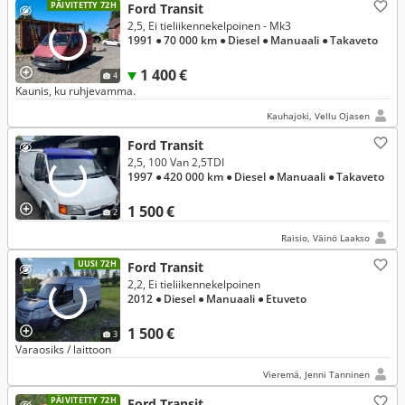
PÄIVITETTY 72H
Ford Transit
2,5, Ei tieliikennekelpoinen - Mk3
1991
● 70 000 km
● Diesel
● Manuaali
● Takaveto
1 400 €
4
Kaunis, ku ruhjevamma.
Kauhajoki, Vellu Ojasen
Ford Transit
2,5, 100 Van 2,5TDI
1997
● 420 000 km
● Diesel
● Manuaali
● Takaveto
1 500 €
2
Raisio, Väinö Laakso
UUSI 72H
Ford Transit
2,2, Ei tieliikennekelpoinen
2012
● Diesel
● Manuaali
● Etuveto
1 500 €
3
Varaosiks / laittoon
Vieremä, Jenni Tanninen
PÄIVITETTY 72H
Ford Transit