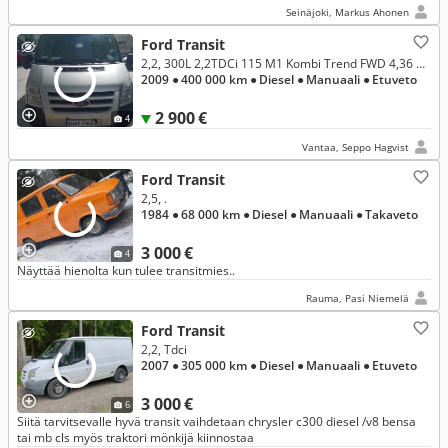
Seinäjoki, Markus Ahonen
Ford Transit
2,2, 300L 2,2TDCi 115 M1 Kombi Trend FWD 4,36 Täyskorkea
2009
● 400 000 km
● Diesel
● Manuaali
● Etuveto
2 900 €
4
Vantaa, Seppo Hagvist
Ford Transit
2,5, .
1984
● 68 000 km
● Diesel
● Manuaali
● Takaveto
3 000 €
4
Näyttää hienolta kun tulee transitmies..
Rauma, Pasi Niemelä
Ford Transit
2,2, Tdci
2007
● 305 000 km
● Diesel
● Manuaali
● Etuveto
3 000 €
6
Siitä tarvitsevalle hyvä transit vaihdetaan chrysler c300 diesel /v8 bensa
tai mb cls myös traktori mönkijä kiinnostaa