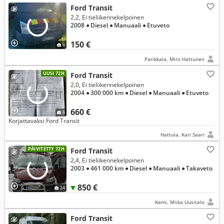
Ford Transit
2,2, Ei tieliikennekelpoinen
2008
● Diesel
● Manuaali
● Etuveto
150 €
6
Parikkala, Miro Hattunen
UUSI 72H
Ford Transit
2,0, Ei tieliikennekelpoinen
2004
● 300 000 km
● Diesel
● Manuaali
● Etuveto
660 €
8
Korjattavaksi Ford Transit
Hattula, Kari Saari
PÄIVITETTY 72H
Ford Transit
2,4, Ei tieliikennekelpoinen
2003
● 461 000 km
● Diesel
● Manuaali
● Takaveto
850 €
24
Kemi, Miika Uusitalo
Ford Transit