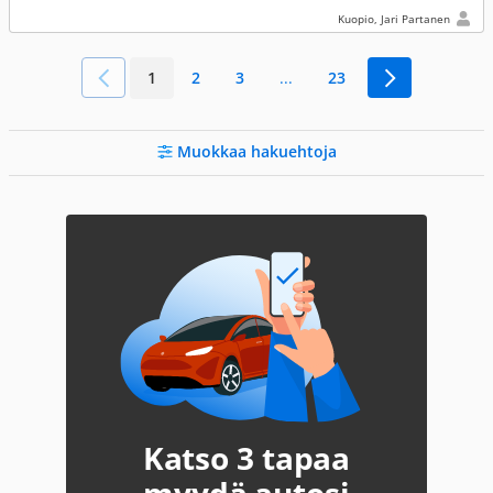
Kuopio, Jari Partanen
1
2
3
...
23
Muokkaa hakuehtoja
Katso 3 tapaa