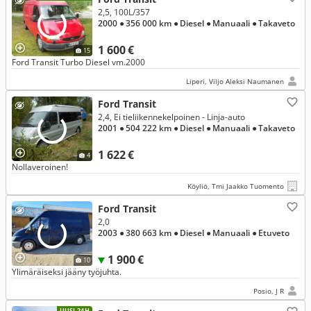
2,5, 100L/357
2000
● 356 000 km
● Diesel
● Manuaali
● Takaveto
1 600 €
15
Ford Transit Turbo Diesel vm.2000
Liperi, Viljo Aleksi Naumanen
Ford Transit
2,4, Ei tieliikennekelpoinen - Linja-auto
2001
● 504 222 km
● Diesel
● Manuaali
● Takaveto
1 622 €
4
Nollaveroinen!
Köyliö, Tmi Jaakko Tuomento
Ford Transit
2,0
2003
● 380 663 km
● Diesel
● Manuaali
● Etuveto
1 900 €
10
Ylimäräiseksi jääny työjuhta.
Posio, J R
UUSI 24H