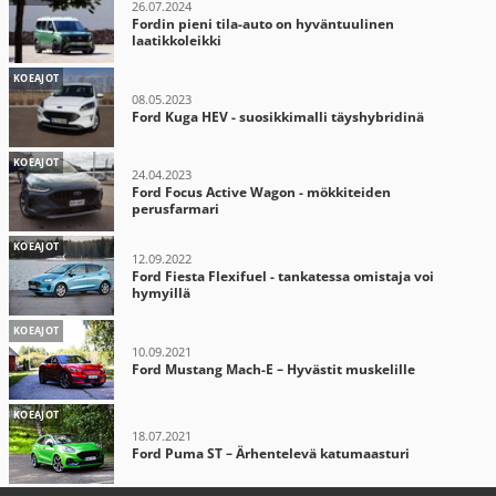
26.07.2024
Fordin pieni tila-auto on hyväntuulinen
laatikkoleikki
KOEAJOT
08.05.2023
Ford Kuga HEV - suosikkimalli täyshybridinä
KOEAJOT
24.04.2023
Ford Focus Active Wagon - mökkiteiden
perusfarmari
KOEAJOT
12.09.2022
Ford Fiesta Flexifuel - tankatessa omistaja voi
hymyillä
KOEAJOT
10.09.2021
Ford Mustang Mach-E – Hyvästit muskelille
KOEAJOT
18.07.2021
Ford Puma ST – Ärhentelevä katumaasturi