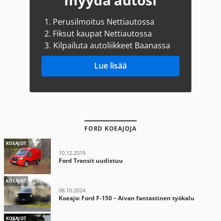
myydä autosi
1.
Perusilmoitus Nettiautossa
2.
Fiksut kaupat Nettiautossa
3.
Kilpailuta autoliikkeet Baanassa
Lue lisää
FORD KOEAJOJA
KOEAJOT
10.12.2019
Ford Transit uudistuu
KOEAJOT
08.10.2024
Koeajo: Ford F-150 – Aivan fantastinen työkalu
KOEAJOT