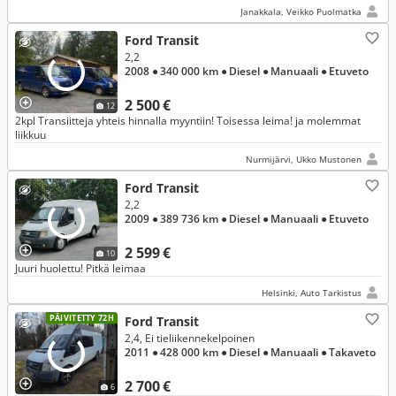
Janakkala, Veikko Puolmatka
Ford Transit
2,2
2008
● 340 000 km
● Diesel
● Manuaali
● Etuveto
2 500 €
12
2kpl Transiitteja yhteis hinnalla myyntiin! Toisessa leima! ja molemmat
liikkuu
Nurmijärvi, Ukko Mustonen
Ford Transit
2,2
2009
● 389 736 km
● Diesel
● Manuaali
● Etuveto
2 599 €
10
Juuri huolettu! Pitkä leimaa
Helsinki, Auto Tarkistus
PÄIVITETTY 72H
Ford Transit
2,4, Ei tieliikennekelpoinen
2011
● 428 000 km
● Diesel
● Manuaali
● Takaveto
2 700 €
6