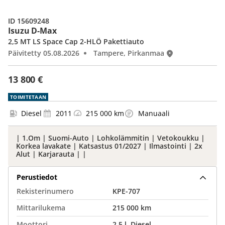
ID 15609248
Isuzu D-Max
2,5 MT LS Space Cap 2-HLÖ Pakettiauto
Päivitetty 05.08.2026
Tampere, Pirkanmaa
13 800 €
TOIMITETAAN
Diesel
2011
215 000 km
Manuaali
| 1.Om | Suomi-Auto | Lohkolämmitin | Vetokoukku |
Korkea lavakate | Katsastus 01/2027 | Ilmastointi | 2x
Alut | Karjarauta | |
Perustiedot
Rekisterinumero
KPE-707
Mittarilukema
215 000 km
Moottori
2,5 l, Diesel