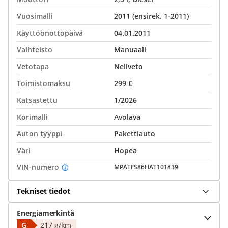
Vuosimalli
2011 (ensirek. 1-2011)
Käyttöönottopäivä
04.01.2011
Vaihteisto
Manuaali
Vetotapa
Neliveto
Toimistomaksu
299 €
Katsastettu
1/2026
Korimalli
Avolava
Auton tyyppi
Pakettiauto
Väri
Hopea
VIN-numero
MPATFS86HAT101839
Tekniset tiedot
Energiamerkintä
G
217 g/km