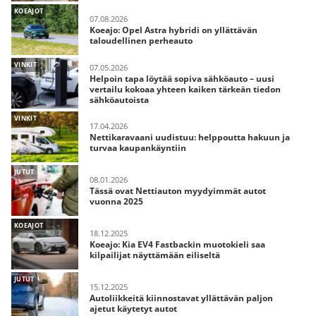
KOEAJOT
07.08.2026
Koeajo: Opel Astra hybridi on yllättävän
taloudellinen perheauto
VINKIT
07.05.2026
Helpoin tapa löytää sopiva sähköauto – uusi
vertailu kokoaa yhteen kaiken tärkeän tiedon
sähköautoista
VINKIT
17.04.2026
Nettikaravaani uudistuu: helppoutta hakuun ja
turvaa kaupankäyntiin
JUTUT
08.01.2026
Tässä ovat Nettiauton myydyimmät autot
vuonna 2025
KOEAJOT
18.12.2025
Koeajo: Kia EV4 Fastbackin muotokieli saa
kilpailijat näyttämään eiliseltä
JUTUT
15.12.2025
Autoliikkeitä kiinnostavat yllättävän paljon
ajetut käytetyt autot