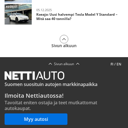
KOEAJOT
05.12.2025
Koeajo: Uusi halvempi Tesla Model Y Standard –
Mitä saa 40 tonnilla?
Sivun alkuun
Sivun alkuun
FI
/
EN
Suomen suosituin autojen markkinapaikka
Ilmoita Nettiautossa!
Tavoitat eniten ostajia ja teet mutkattomat
autokaupat.
Myy autosi