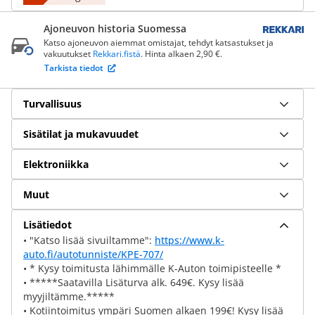
Ajoneuvon historia Suomessa
Katso ajoneuvon aiemmat omistajat, tehdyt katsastukset ja
vakuutukset
Rekkari.fistä
. Hinta alkaen 2,90 €.
Tarkista tiedot
Turvallisuus
Sisätilat ja mukavuudet
Elektroniikka
Muut
Lisätiedot
• "Katso lisää sivuiltamme":
https://www.k-
auto.fi/autotunniste/KPE-707/
• * Kysy toimitusta lähimmälle K-Auton toimipisteelle *
• *****Saatavilla Lisäturva alk. 649€. Kysy lisää
myyjiltämme.*****
• Kotiintoimitus ympäri Suomen alkaen 199€! Kysy lisää