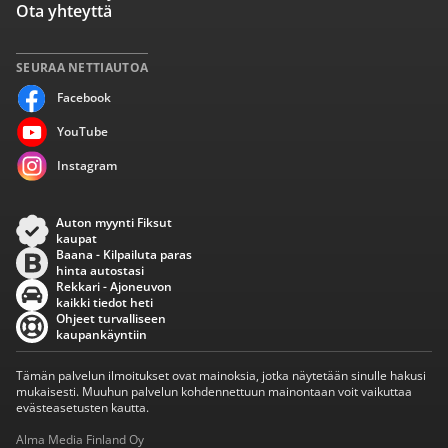
Ota yhteyttä
SEURAA NETTIAUTOA
Facebook
YouTube
Instagram
Auton myynti Fiksut
kaupat
Baana - Kilpailuta paras
hinta autostasi
Rekkari - Ajoneuvon
kaikki tiedot heti
Ohjeet turvalliseen
kaupankäyntiin
Tämän palvelun ilmoitukset ovat mainoksia, jotka näytetään sinulle hakusi
mukaisesti. Muuhun palvelun kohdennettuun mainontaan voit vaikuttaa
evästeasetusten kautta.
Alma Media Finland Oy