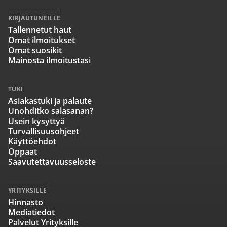
KIRJAUTUNEILLE
Tallennetut haut
Omat ilmoitukset
Omat suosikit
Mainosta ilmoitustasi
TUKI
Asiakastuki ja palaute
Unohditko salasanan?
Usein kysyttyä
Turvallisuusohjeet
Käyttöehdot
Oppaat
Saavutettavuusseloste
YRITYKSILLE
Hinnasto
Mediatiedot
Palvelut Yrityksille