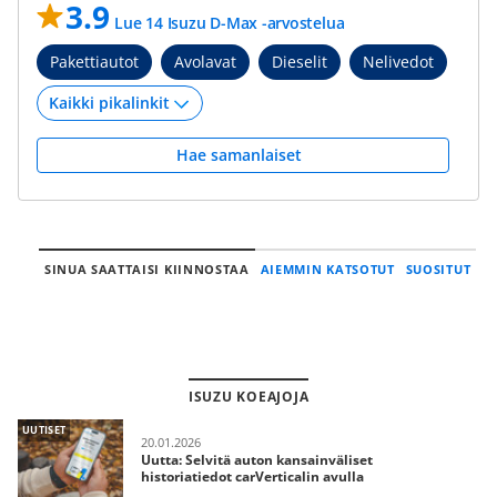
3.9
Lue 14 Isuzu D-Max -arvostelua
Pakettiautot
Avolavat
Dieselit
Nelivedot
Hae samanlaiset
SINUA SAATTAISI KIINNOSTAA
AIEMMIN KATSOTUT
SUOSITUT
ISUZU KOEAJOJA
UUTISET
20.01.2026
Uutta: Selvitä auton kansainväliset
historiatiedot carVerticalin avulla