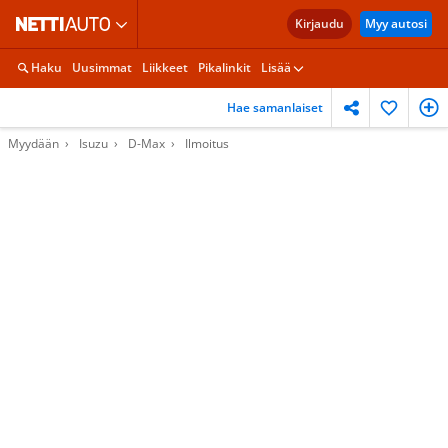
Kirjaudu
Myy autosi
Haku
Uusimmat
Liikkeet
Pikalinkit
Lisää
Hae samanlaiset
Myydään
Isuzu
D-Max
Ilmoitus