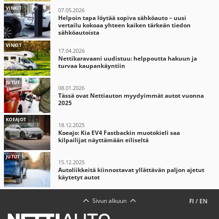
VINKIT
07.05.2026
Helpoin tapa löytää sopiva sähköauto – uusi
vertailu kokoaa yhteen kaiken tärkeän tiedon
sähköautoista
VINKIT
17.04.2026
Nettikaravaani uudistuu: helppoutta hakuun ja
turvaa kaupankäyntiin
JUTUT
08.01.2026
Tässä ovat Nettiauton myydyimmät autot vuonna
2025
KOEAJOT
18.12.2025
Koeajo: Kia EV4 Fastbackin muotokieli saa
kilpailijat näyttämään eiliseltä
JUTUT
15.12.2025
Autoliikkeitä kiinnostavat yllättävän paljon ajetut
käytetyt autot
Sivun alkuun
FI
/
EN