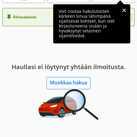
Voit nostaa hakutulosten
kärkeen sinua lähimpänä
Ohituskaista
Nosta ilmoituksesi tähän?
sijaitsevat kohteet, kun olet
kirjautuneena sisään ja
hyväksynyt selaimen
sijaintitiedot.
Haullasi ei löytynyt yhtään ilmoitusta.
Muokkaa hakua