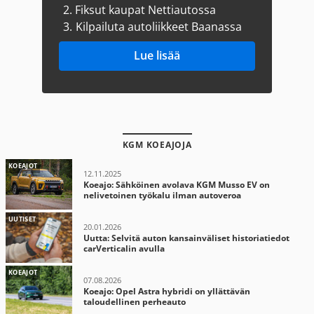
2.
Fiksut kaupat Nettiautossa
3.
Kilpailuta autoliikkeet Baanassa
Lue lisää
KGM KOEAJOJA
KOEAJOT
12.11.2025
Koeajo: Sähköinen avolava KGM Musso EV on
nelivetoinen työkalu ilman autoveroa
UUTISET
20.01.2026
Uutta: Selvitä auton kansainväliset historiatiedot
carVerticalin avulla
KOEAJOT
07.08.2026
Koeajo: Opel Astra hybridi on yllättävän
taloudellinen perheauto