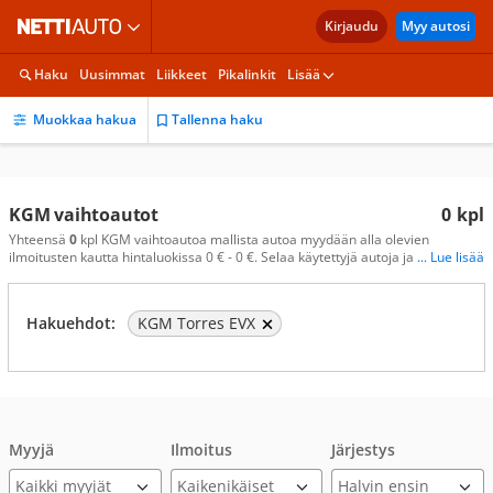
Kirjaudu
Myy autosi
Haku
Uusimmat
Liikkeet
Pikalinkit
Lisää
Muokkaa hakua
Tallenna haku
KGM vaihtoautot
0
kpl
Yhteensä
0
kpl KGM vaihtoautoa mallista autoa myydään alla olevien
ilmoitusten kautta hintaluokissa 0 € - 0 €. Selaa käytettyjä autoja ja
... Lue lisää
Hakuehdot:
KGM Torres EVX
Myyjä
Ilmoitus
Järjestys
Kaikki myyjät