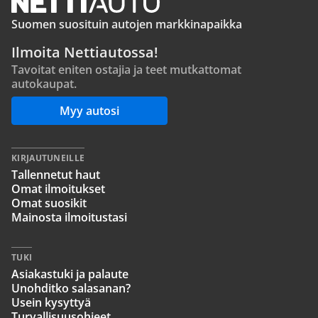
Suomen suosituin autojen markkinapaikka
Ilmoita Nettiautossa!
Tavoitat eniten ostajia ja teet mutkattomat
autokaupat.
Myy autosi
KIRJAUTUNEILLE
Tallennetut haut
Omat ilmoitukset
Omat suosikit
Mainosta ilmoitustasi
TUKI
Asiakastuki ja palaute
Unohditko salasanan?
Usein kysyttyä
Turvallisuusohjeet