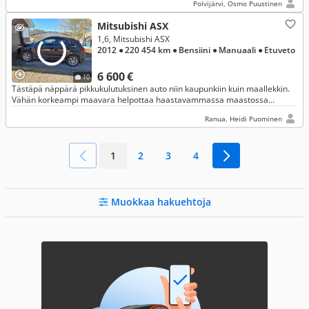
Polvijärvi, Osmo Puustinen
Mitsubishi ASX
1,6, Mitsubishi ASX
2012
● 220 454 km
● Bensiini
● Manuaali
● Etuveto
6 600 €
10
Tästäpä näppärä pikkukulutuksinen auto niin kaupunkiin kuin maallekkin.
Vähän korkeampi maavara helpottaa haastavammassa maastossa
liikkumista. Toiminut hyvänä perheautona.
Ranua, Heidi Puominen
1
2
3
4
Muokkaa hakuehtoja