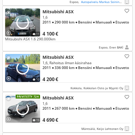
Espoo,
Autopalvelu Markus Soininen Oy
Mitsubishi ASX
1,6
2011
● 290 000 km
● Bensiini
● Manuaali
● Etuveto
4 100 €
11
Mitsubishi ASX 1.6 290.000km
Espoo, Eren BAKİ
Mitsubishi ASX
1,6, Rahoitus ilman käsirahaa
2011
● 336 000 km
● Bensiini
● Manuaali
● Etuveto
4 200 €
10
Kokkola, Kokkolan Osto ja Myynti Oy
PÄIVITETTY 72H
Mitsubishi ASX
1,6
2011
● 267 000 km
● Bensiini
● Manuaali
● Etuveto
4 690 €
15
Mäntsälä, Keijo Lehtonen Oy