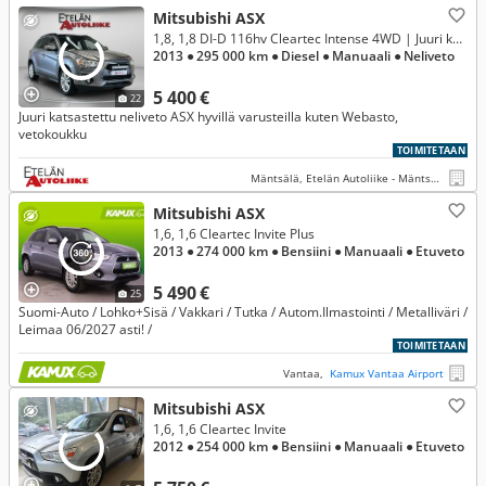
Mitsubishi ASX
1,8, 1,8 DI-D 116hv Cleartec Intense 4WD | Juuri katsastettu | Webasto | Vetokoukku | Lisävalo | Ei adblue
2013
● 295 000 km
● Diesel
● Manuaali
● Neliveto
5 400 €
22
Juuri katsastettu neliveto ASX hyvillä varusteilla kuten Webasto,
vetokoukku
TOIMITETAAN
Mäntsälä, Etelän Autoliike - Mäntsälä
Mitsubishi ASX
1,6, 1,6 Cleartec Invite Plus
2013
● 274 000 km
● Bensiini
● Manuaali
● Etuveto
5 490 €
25
Suomi-Auto / Lohko+Sisä / Vakkari / Tutka / Autom.Ilmastointi / Metalliväri /
Leimaa 06/2027 asti! /
TOIMITETAAN
Vantaa,
Kamux Vantaa Airport
Mitsubishi ASX
1,6, 1,6 Cleartec Invite
2012
● 254 000 km
● Bensiini
● Manuaali
● Etuveto