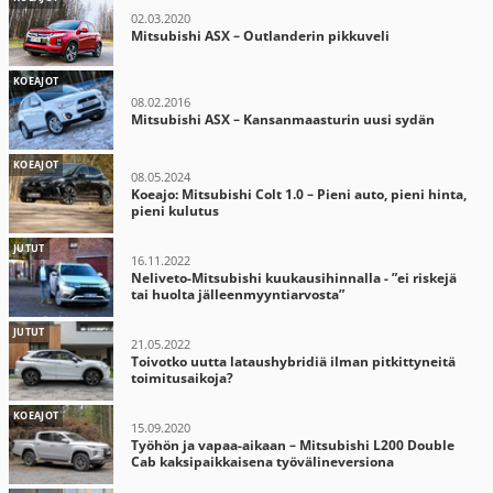
02.03.2020
Mitsubishi ASX – Outlanderin pikkuveli
KOEAJOT
08.02.2016
Mitsubishi ASX – Kansanmaasturin uusi sydän
KOEAJOT
08.05.2024
Koeajo: Mitsubishi Colt 1.0 – Pieni auto, pieni hinta,
pieni kulutus
JUTUT
16.11.2022
Neliveto-Mitsubishi kuukausihinnalla - ”ei riskejä
tai huolta jälleenmyyntiarvosta”
JUTUT
21.05.2022
Toivotko uutta lataushybridiä ilman pitkittyneitä
toimitusaikoja?
KOEAJOT
15.09.2020
Työhön ja vapaa-aikaan – Mitsubishi L200 Double
Cab kaksipaikkaisena työvälineversiona