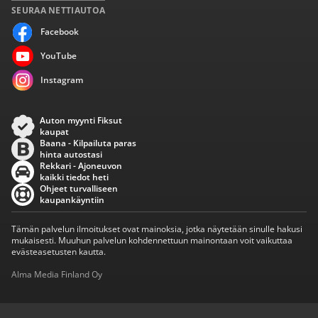
SEURAA NETTIAUTOA
Facebook
YouTube
Instagram
Auton myynti Fiksut
kaupat
Baana - Kilpailuta paras
hinta autostasi
Rekkari - Ajoneuvon
kaikki tiedot heti
Ohjeet turvalliseen
kaupankäyntiin
Tämän palvelun ilmoitukset ovat mainoksia, jotka näytetään sinulle hakusi
mukaisesti. Muuhun palvelun kohdennettuun mainontaan voit vaikuttaa
evästeasetusten kautta.
Alma Media Finland Oy