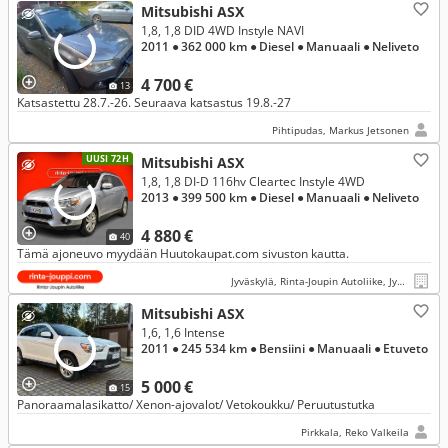
Mitsubishi ASX
1,8, 1,8 DID 4WD Instyle NAVI
2011
● 362 000 km
● Diesel
● Manuaali
● Neliveto
4 700 €
13
Katsastettu 28.7.-26. Seuraava katsastus 19.8.-27
Pihtipudas, Markus Jetsonen
UUSI 72H
Mitsubishi ASX
1,8, 1,8 DI-D 116hv Cleartec Instyle 4WD
2013
● 399 500 km
● Diesel
● Manuaali
● Neliveto
4 880 €
40
Tämä ajoneuvo myydään Huutokaupat.com sivuston kautta.
Jyväskylä, Rinta-Joupin Autoliike, Jyväskylä
Mitsubishi ASX
1,6, 1,6 Intense
2011
● 245 534 km
● Bensiini
● Manuaali
● Etuveto
5 000 €
15
Panoraamalasikatto/ Xenon-ajovalot/ Vetokoukku/ Peruutustutka
Pirkkala, Reko Valkeila