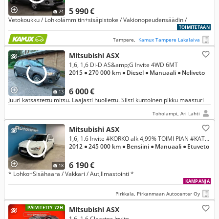
5 990 €
24
Vetokoukku / Lohkolämmitin+sisäpistoke / Vakionopeudensäädin /
TOIMITETAAN
Tampere,
Kamux Tampere Lakalaiva
Mitsubishi ASX
1,6, 1,6 Di-D AS&amp;G Invite 4WD 6MT
2015
● 270 000 km
● Diesel
● Manuaali
● Neliveto
6 000 €
13
Juuri katsastettu mitsu. Laajasti huollettu. Siisti kuntoinen pikku maasturi
Toholampi, Ari Lahti
Mitsubishi ASX
1,6, 1.6 Invite #KORKO alk 4,99% TOIMI PIAN #KATS 6/2026 #HYVIN PIDETTY!
2012
● 245 000 km
● Bensiini
● Manuaali
● Etuveto
6 190 €
18
* Lohko+Sisähaara / Vakkari / Aut,Ilmastointi *
KAMPANJA
Pirkkala, Pirkanmaan Autocenter Oy
PÄIVITETTY 72H
Mitsubishi ASX
1,6, 1,6 Cleartec Invite