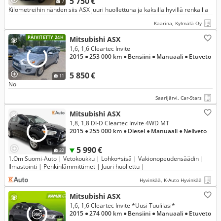
5 750 €
7
Kilometreihin nähden siis ASX juuri huollettuna ja kaksilla hyvillä renkailla
Kaarina, Kylmälä Oy
PÄIVITETTY 24H
Mitsubishi ASX
1,6, 1,6 Cleartec Invite
2015
● 253 000 km
● Bensiini
● Manuaali
● Etuveto
5 850 €
11
No
Saarijärvi, Car-Stars
Mitsubishi ASX
1,8, 1,8 DI-D Cleartec Invite 4WD MT
2015
● 255 000 km
● Diesel
● Manuaali
● Neliveto
5 990 €
22
1.Om Suomi-Auto | Vetokoukku | Lohko+sisä | Vakionopeudensäädin |
Ilmastointi | Penkinlämmittimet | Juuri huollettu |
Hyvinkää, K-Auto Hyvinkää
Mitsubishi ASX
1,6, 1,6 Cleartec Invite *Uusi Tuulilasi*
2015
● 274 000 km
● Bensiini
● Manuaali
● Etuveto