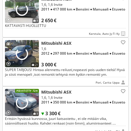
1,6, 1,6 Invite
2011
● 417 000 km
● Bensiini
● Manuaali
● Etuveto
2 650 €
8
KATTAVASTI HUOLLETTU
Karstula, Auto Jy-Ti Ky
Mitsubishi ASX
1,6
2012
● 297 000 km
● Bensiini
● Manuaali
● Etuveto
3 000 €
21
SUPER TARJOUS! Hintaa alennettu reilusti,nopeasti pois uuden tieltä! Hyvä
ja siisti menopeli ,isot remontit tehtynä mm kytkin remontti ym.
Pori, Carita Uppa
PÄIVITETTY 72H
Mitsubishi ASX
1,6, 1,6 Invite
2011
● 350 000 km
● Bensiini
● Manuaali
● Etuveto
3 300 €
8
Erittäin hyvässä kunnossa, juuri katsastettu , ei ole mitään vika,
säännöllisesti huolto. Kahdet renkaat (noin 6mm), alumiinivanteet .
Jarrulevyt ja palat uusittu. Vetokoukku .