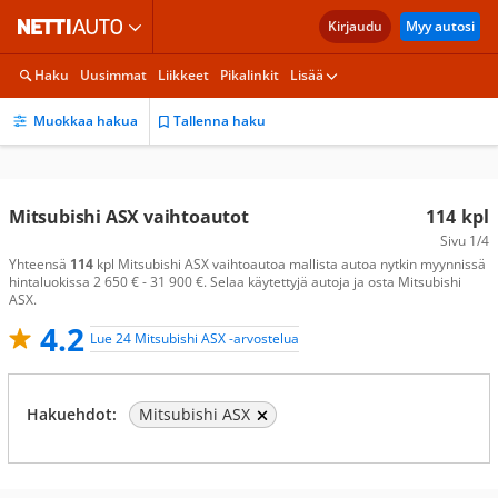
Kirjaudu
Myy autosi
Haku
Uusimmat
Liikkeet
Pikalinkit
Lisää
Muokkaa hakua
Tallenna haku
Mitsubishi ASX vaihtoautot
114
kpl
Sivu
1/4
Yhteensä
114
kpl Mitsubishi ASX vaihtoautoa mallista autoa nytkin myynnissä
hintaluokissa 2 650 € - 31 900 €. Selaa käytettyjä autoja ja osta Mitsubishi
ASX.
4.2
Lue 24 Mitsubishi ASX -arvostelua
Hakuehdot:
Mitsubishi ASX