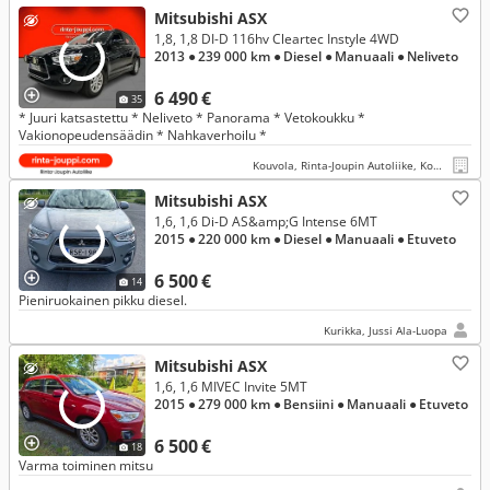
Mitsubishi ASX
1,8, 1,8 DI-D 116hv Cleartec Instyle 4WD
2013
● 239 000 km
● Diesel
● Manuaali
● Neliveto
6 490 €
35
* Juuri katsastettu * Neliveto * Panorama * Vetokoukku *
Vakionopeudensäädin * Nahkaverhoilu *
Kouvola, Rinta-Joupin Autoliike, Kouvola
Mitsubishi ASX
1,6, 1,6 Di-D AS&amp;G Intense 6MT
2015
● 220 000 km
● Diesel
● Manuaali
● Etuveto
6 500 €
14
Pieniruokainen pikku diesel.
Kurikka, Jussi Ala-Luopa
Mitsubishi ASX
1,6, 1,6 MIVEC Invite 5MT
2015
● 279 000 km
● Bensiini
● Manuaali
● Etuveto
6 500 €
18
Varma toiminen mitsu