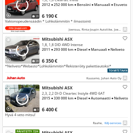
2012
● 252 000 km
● Bensiini
● Manuaali
● Etuveto
6 190 €
28
Vakionopeudensäädin * Lohkolämmitin * ilmastointi
Joensuu, Rinta-Joupin Autoliike, Joensuu
Mitsubishi ASX
1,8, 1,8 DID 4WD Intense
2011
● 293 000 km
● Diesel
● Manuaali
● Neliveto
6 350 €
28
*Neliveto*Webasto*Lohkolämmitin*Rekisteröity pakettiautoksi*
TOIMITETAAN
Kuusamo, Juhan Auto Oy
Mitsubishi ASX
2,3, 2,2 DI-D Cleartec Instyle 4WD 6AT
2015
● 330 000 km
● Diesel
● Automaatti
● Neliveto
6 400 €
9
Hyvä 4 veto mitsu!
Raahe,
KAJ-services
PÄIVITETTY 72H
Mitsubishi ASX