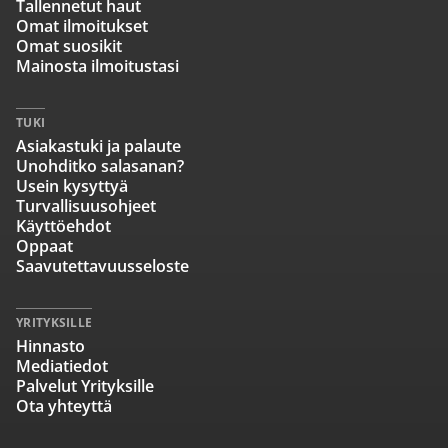
Tallennetut haut
Omat ilmoitukset
Omat suosikit
Mainosta ilmoitustasi
TUKI
Asiakastuki ja palaute
Unohditko salasanan?
Usein kysyttyä
Turvallisuusohjeet
Käyttöehdot
Oppaat
Saavutettavuusseloste
YRITYKSILLE
Hinnasto
Mediatiedot
Palvelut Yrityksille
Ota yhteyttä