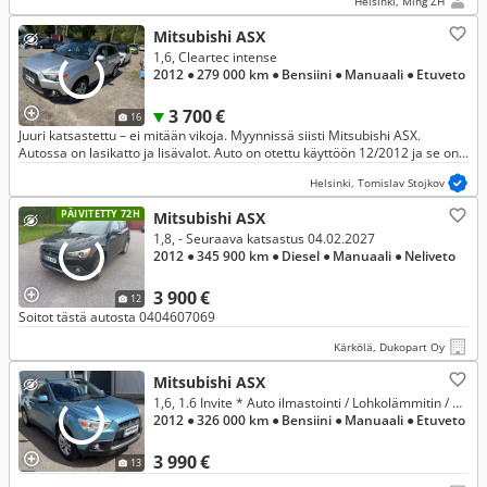
Helsinki, Ming ZH
Mitsubishi ASX
1,6, Cleartec intense
2012
● 279 000 km
● Bensiini
● Manuaali
● Etuveto
3 700 €
16
Juuri katsastettu – ei mitään vikoja. Myynnissä siisti Mitsubishi ASX.
Autossa on lasikatto ja lisävalot. Auto on otettu käyttöön 12/2012 ja se on
ollut alun perin esittelyauto.
Helsinki, Tomislav Stojkov
PÄIVITETTY 72H
Mitsubishi ASX
1,8, - Seuraava katsastus 04.02.2027
2012
● 345 900 km
● Diesel
● Manuaali
● Neliveto
3 900 €
12
Soitot tästä autosta 0404607069
Kärkölä, Dukopart Oy
Mitsubishi ASX
1,6, 1.6 Invite * Auto ilmastointi / Lohkolämmitin / Vetokoukku / Huoltokirja / Katsastettu 4/26 / Cruise *
2012
● 326 000 km
● Bensiini
● Manuaali
● Etuveto
3 990 €
13