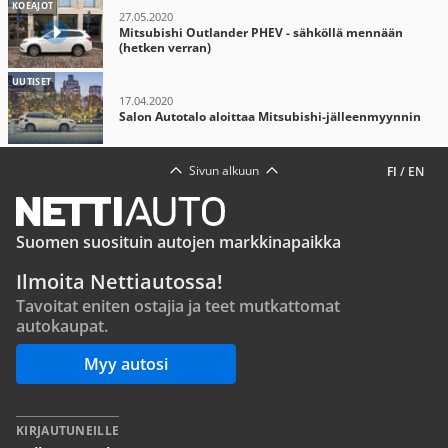
KOEAJOT
27.05.2020
Mitsubishi Outlander PHEV - sähköllä mennään
(hetken verran)
UUTISET
17.04.2020
Salon Autotalo aloittaa Mitsubishi-jälleenmyynnin
Sivun alkuun
FI
/
EN
Suomen suosituin autojen markkinapaikka
Ilmoita Nettiautossa!
Tavoitat eniten ostajia ja teet mutkattomat
autokaupat.
Myy autosi
KIRJAUTUNEILLE