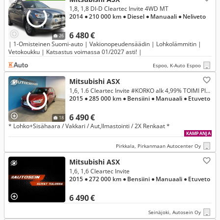
1,8, 1,8 DI-D Cleartec Invite 4WD MT
2014
● 210 000 km
● Diesel
● Manuaali
● Neliveto
6 480 €
26
| 1-Omisteinen Suomi-auto | Vakionopeudensäädin | Lohkolämmitin |
Vetokoukku | Katsastus voimassa 01/2027 asti! |
Espoo, K-Auto Espoo
Mitsubishi ASX
1,6, 1.6 Cleartec Invite #KORKO alk 4,99% TOIMI PIAN #KATS 4/2026
2015
● 285 000 km
● Bensiini
● Manuaali
● Etuveto
6 490 €
18
* Lohko+Sisähaara / Vakkari / Aut,Ilmastointi / 2X Renkaat *
KAMPANJA
Pirkkala, Pirkanmaan Autocenter Oy
Mitsubishi ASX
1,6, 1,6 Cleartec Invite
2015
● 272 000 km
● Bensiini
● Manuaali
● Etuveto
6 490 €
Seinäjoki, Autosein Oy