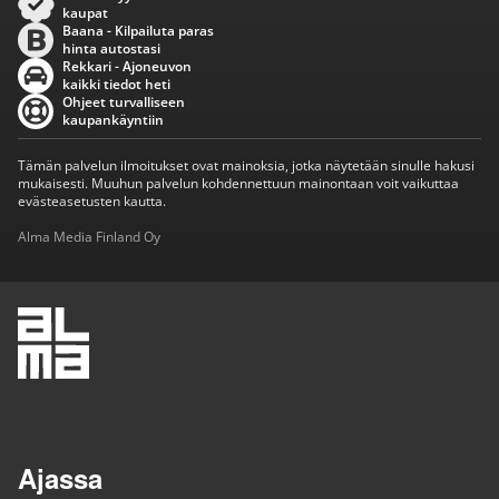
kaupat
Baana - Kilpailuta paras
hinta autostasi
Rekkari - Ajoneuvon
kaikki tiedot heti
Ohjeet turvalliseen
kaupankäyntiin
Tämän palvelun ilmoitukset ovat mainoksia, jotka näytetään sinulle hakusi
mukaisesti. Muuhun palvelun kohdennettuun mainontaan voit vaikuttaa
evästeasetusten kautta.
Alma Media Finland Oy