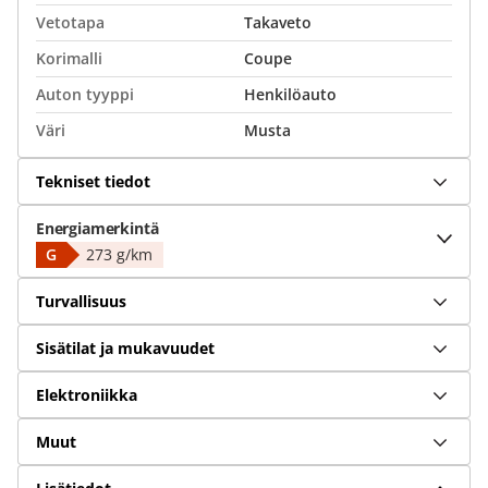
Vetotapa
Takaveto
Korimalli
Coupe
Auton tyyppi
Henkilöauto
Väri
Musta
Tekniset tiedot
Energiamerkintä
G
273 g/km
Turvallisuus
Sisätilat ja mukavuudet
Elektroniikka
Muut