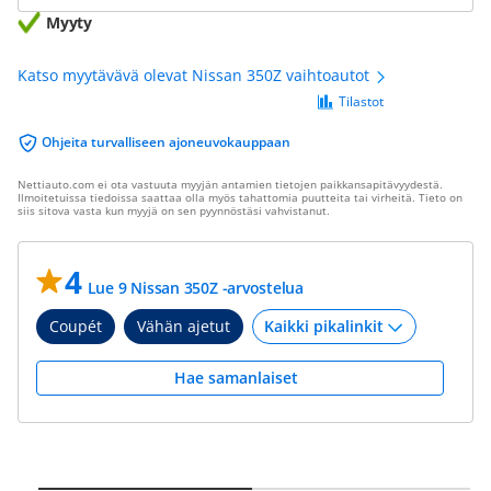
Myyty
Katso myytävävä olevat Nissan 350Z vaihtoautot
Tilastot
Ohjeita turvalliseen ajoneuvokauppaan
Nettiauto.com ei ota vastuuta myyjän antamien tietojen paikkansapitävyydestä.
Ilmoitetuissa tiedoissa saattaa olla myös tahattomia puutteita tai virheitä. Tieto on
siis sitova vasta kun myyjä on sen pyynnöstäsi vahvistanut.
4
Lue 9 Nissan 350Z -arvostelua
Coupét
Vähän ajetut
Hae samanlaiset