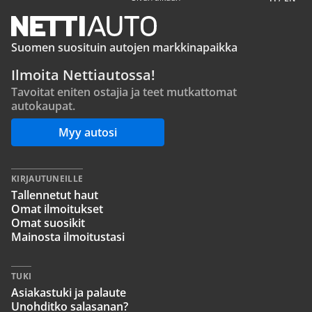
Suomen suosituin autojen markkinapaikka
Ilmoita Nettiautossa!
Tavoitat eniten ostajia ja teet mutkattomat
autokaupat.
Myy autosi
KIRJAUTUNEILLE
Tallennetut haut
Omat ilmoitukset
Omat suosikit
Mainosta ilmoitustasi
TUKI
Asiakastuki ja palaute
Unohditko salasanan?