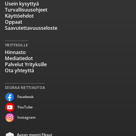
Usein kysyttyä
Turvallisuusohjeet
Käyttöehdot
Oppaat
Saavutettavuusseloste
YRITYKSILLE
Hinnasto
Mediatiedot
Palvelut Yrityksille
Ota yhteyttä
SEURAA NETTIAUTOA
Facebook
YouTube
Instagram
Auton myynti Fiksut