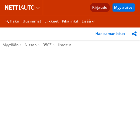
Kirjaudu
Myy autosi
Haku
Uusimmat
Liikkeet
Pikalinkit
Lisää
Hae samanlaiset
Myydään
Nissan
350Z
Ilmoitus