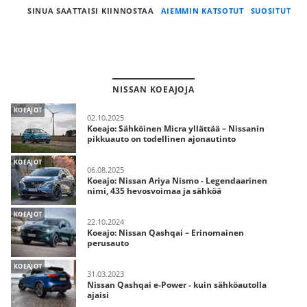
SINUA SAATTAISI KIINNOSTAA
AIEMMIN KATSOTUT
SUOSITUT
NISSAN KOEAJOJA
KOEAJOT
02.10.2025
Koeajo: Sähköinen Micra yllättää – Nissanin
pikkuauto on todellinen ajonautinto
KOEAJOT
06.08.2025
Koeajo: Nissan Ariya Nismo - Legendaarinen
nimi, 435 hevosvoimaa ja sähköä
KOEAJOT
22.10.2024
Koeajo: Nissan Qashqai – Erinomainen
perusauto
KOEAJOT
31.03.2023
Nissan Qashqai e-Power - kuin sähköautolla
ajaisi