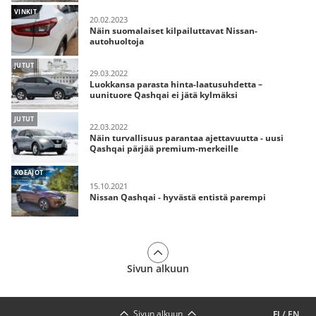
VINKIT
20.02.2023
Näin suomalaiset kilpailuttavat Nissan-
autohuoltoja
JUTUT
29.03.2022
Luokkansa parasta hinta-laatusuhdetta –
uunituore Qashqai ei jätä kylmäksi
JUTUT
22.03.2022
Näin turvallisuus parantaa ajettavuutta - uusi
Qashqai pärjää premium-merkeille
KOEAJOT
15.10.2021
Nissan Qashqai - hyvästä entistä parempi
Sivun alkuun
Sivun alkuun
FI
/
EN