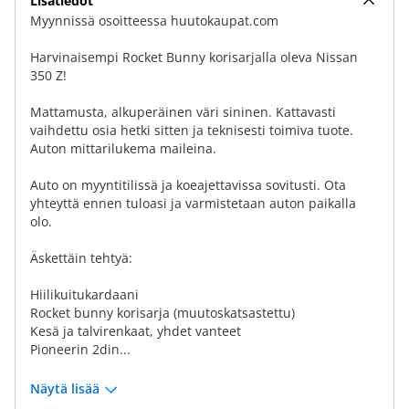
Lisätiedot
Myynnissä osoitteessa huutokaupat.com
Harvinaisempi Rocket Bunny korisarjalla oleva Nissan
350 Z!
Mattamusta, alkuperäinen väri sininen. Kattavasti
vaihdettu osia hetki sitten ja teknisesti toimiva tuote.
Auton mittarilukema maileina.
Auto on myyntitilissä ja koeajettavissa sovitusti. Ota
yhteyttä ennen tuloasi ja varmistetaan auton paikalla
olo.
Äskettäin tehtyä:
Hiilikuitukardaani
Rocket bunny korisarja (muutoskatsastettu)
Kesä ja talvirenkaat, yhdet vanteet
Pioneerin 2din...
Näytä lisää