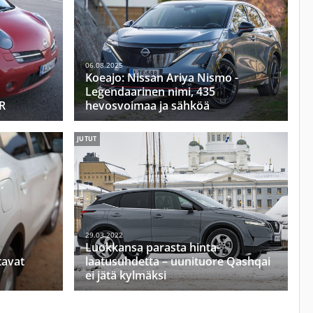
06.08.2025
Koeajo: Nissan Ariya Nismo -
Legendaarinen nimi, 435
SR
hevosvoimaa ja sähköä
JUTUT
29.03.2022
Luokkansa parasta hinta-
tavat
laatusuhdetta – uunituore Qashqai
ei jätä kylmäksi