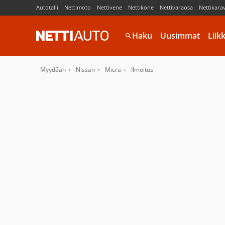
Autotalli
Nettimoto
Nettivene
Nettikone
Nettivaraosa
Nettikara
Haku
Uusimmat
Liik
Myydään
Nissan
Micra
Ilmoitus