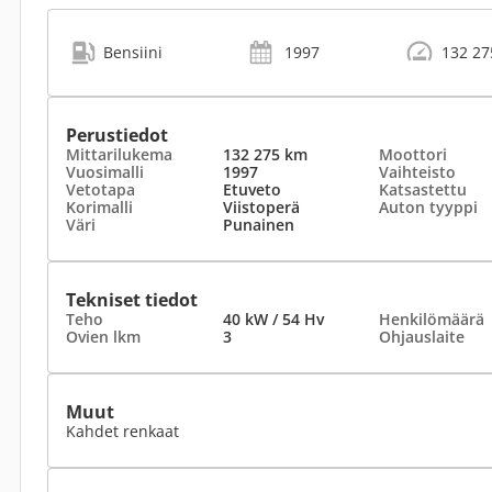
Bensiini
1997
132 27
Perustiedot
Mittarilukema
132 275 km
Moottori
Vuosimalli
1997
Vaihteisto
Vetotapa
Etuveto
Katsastettu
Korimalli
Viistoperä
Auton tyyppi
Väri
Punainen
Tekniset tiedot
Teho
40 kW / 54 Hv
Henkilömäärä
Ovien lkm
3
Ohjauslaite
Muut
Kahdet renkaat