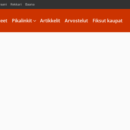
vaani
Rekkari
Baana
keet
Pikalinkit
Artikkelit
Arvostelut
Fiksut kaupat