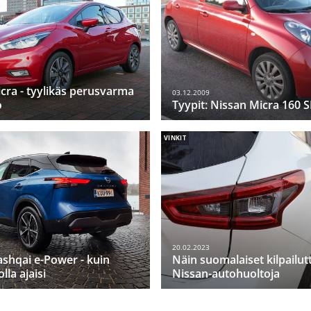
cra - tyylikäs perusvarma
03.12.2009
o
Tyypit: Nissan Micra 160 
VINKIT
20.02.2023
shqai e-Power - kuin
Näin suomalaiset kilpailut
la ajaisi
Nissan-autohuoltoja