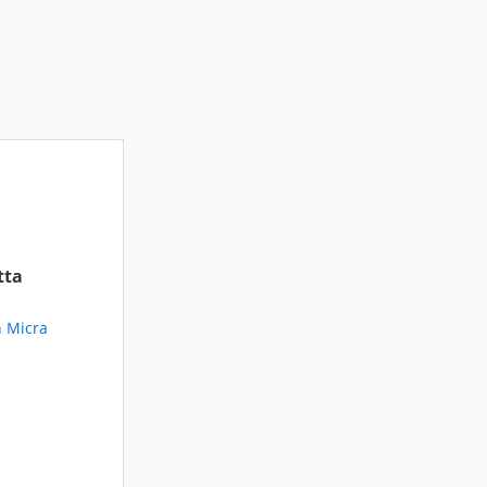
tta
n Micra