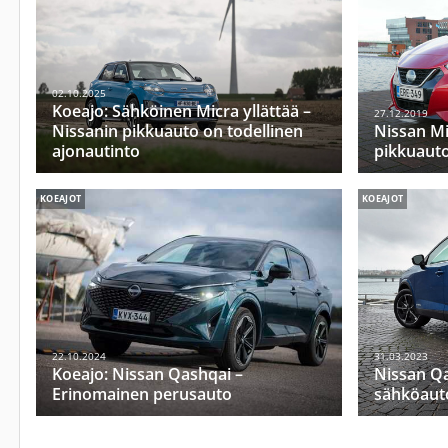
02.10.2025
Koeajo: Sähköinen Micra yllättää –
27.12.2019
Nissanin pikkuauto on todellinen
Nissan Mi
ajonautinto
pikkuaut
KOEAJOT
KOEAJOT
22.10.2024
31.03.2023
Koeajo: Nissan Qashqai –
Nissan Qa
Erinomainen perusauto
sähköautol