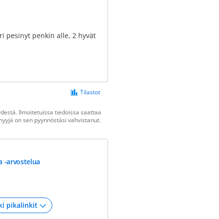
 pesinyt penkin alle, 2 hyvät
Tilastot
estä. Ilmoitetuissa tiedoissa saattaa
n myyjä on sen pyynnöstäsi vahvistanut.
a -arvostelua