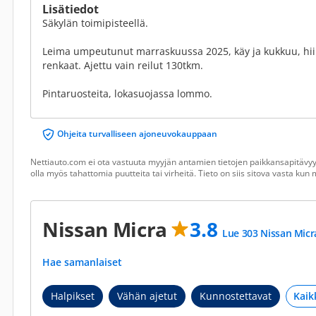
Lisätiedot
Säkylän toimipisteellä.
Leima umpeutunut marraskuussa 2025, käy ja kukkuu, hiiri
renkaat. Ajettu vain reilut 130tkm.
Pintaruosteita, lokasuojassa lommo.
Ohjeita turvalliseen ajoneuvokauppaan
Nettiauto.com ei ota vastuuta myyjän antamien tietojen paikkansapitävyyd
olla myös tahattomia puutteita tai virheitä. Tieto on siis sitova vasta ku
Nissan Micra
3.8
Lue 303 Nissan Micr
Hae samanlaiset
Halpikset
Vähän ajetut
Kunnostettavat