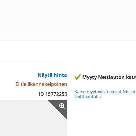
Näytä hinta
Myyty Nettiauton kau
Ei tieliikennekelpoinen
Katso myytävävä olevat Nissa
ID 15772255
vaihtoautot