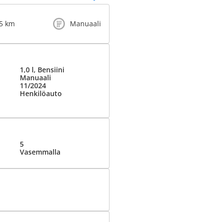
5 km
Manuaali
1,0 l, Bensiini
Manuaali
11/2024
Henkilöauto
5
Vasemmalla