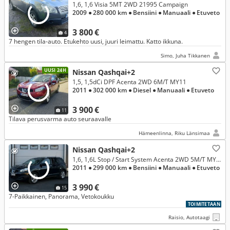
1,6, 1,6 Visia 5MT 2WD 21995 Campaign
2009
● 280 000 km
● Bensiini
● Manuaali
● Etuveto
3 800 €
4
7 hengen tila-auto. Etukehto uusi, juuri leimattu. Katto ikkuna.
Simo, Juha Tikkanen
UUSI 24H
Nissan Qashqai+2
1,5, 1,5dCi DPF Acenta 2WD 6M/T MY11
2011
● 302 000 km
● Diesel
● Manuaali
● Etuveto
3 900 €
11
Tilava perusvarma auto seuraavalle
Hämeenlinna, Riku Länsimaa
Nissan Qashqai+2
1,6, 1,6L Stop / Start System Acenta 2WD 5M/T MY11
2011
● 299 000 km
● Bensiini
● Manuaali
● Etuveto
3 990 €
15
7-Paikkainen, Panorama, Vetokoukku
TOIMITETAAN
Raisio, Autotaagi