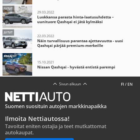
JUTUT
29.03.2022
Luokkansa parasta hinta-laatusuhdetta –
uunituore Qashqai ei jätä kylmäksi
JUTUT
22.03.2022
Näin turvallisuus parantaa ajettavuutta - uusi
Qashqai pärjää premium-merkeille
KOEAJOT
15.10.2021
Nissan Qashqai - hyvästä entistä parempi
Sivun alkuun
FI
/
EN
Suomen suosituin autojen markkinapaikka
Ilmoita Nettiautossa!
Tavoitat eniten ostajia ja teet mutkattomat
autokaupat.