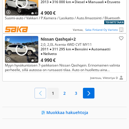
2013
● 316 000 km
● Diesel
● Manuaali
● Etuveto
4 900 €
40
Suomi-auto / Vakkari / P.Kamera / Lasikatto / Auto.Ilmastointi / Bluetooth
TOIMITETAAN
Vantaa,
Saka Finland Oy Varisto
Nissan Qashqai+2
2,0, 2,0L Acenta 4WD CVT MY11
2011
● 311 295 km
● Bensiini
● Automaatti
● Neliveto
4 990 €
24
Myyn hyväkuntoisen 7-paikkaisen Nissan Qashqain. Erinomainen valinta
perheelle, sillä autossa on runsaasti tilaa. Auto on huollettu aina
huolellisesti ja ajallaan. Ongelmia tai vikoja ei ole!
Joensuu, Viktoriya D
1
2
3
Muokkaa hakuehtoja