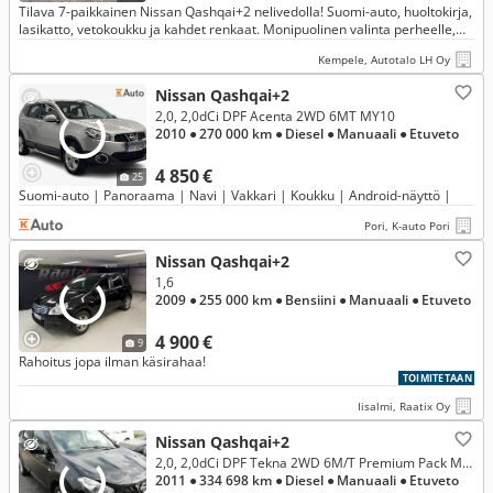
Tilava 7-paikkainen Nissan Qashqai+2 nelivedolla! Suomi-auto, huoltokirja,
lasikatto, vetokoukku ja kahdet renkaat. Monipuolinen valinta perheelle,
mökille tai työajoon. Juuri katsastettu ja huollettu
Kempele, Autotalo LH Oy
Nissan Qashqai+2
2,0, 2,0dCi DPF Acenta 2WD 6MT MY10
2010
● 270 000 km
● Diesel
● Manuaali
● Etuveto
4 850 €
25
Suomi-auto | Panoraama | Navi | Vakkari | Koukku | Android-näyttö |
Pori, K-auto Pori
Nissan Qashqai+2
1,6
2009
● 255 000 km
● Bensiini
● Manuaali
● Etuveto
4 900 €
9
Rahoitus jopa ilman käsirahaa!
TOIMITETAAN
Iisalmi, Raatix Oy
Nissan Qashqai+2
2,0, 2,0dCi DPF Tekna 2WD 6M/T Premium Pack MY11
2011
● 334 698 km
● Diesel
● Manuaali
● Etuveto