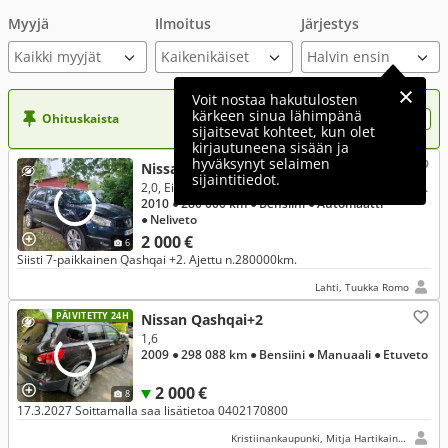
Myyjä
Ilmoitus
Järjestys
Kaikki myyjät
Voit nostaa hakutulosten
kärkeen sinua lähimpänä
Ohituskaista
Nosta ilmoituksesi tähän?
sijaitsevat kohteet, kun olet
kirjautuneena sisään ja
hyväksynyt selaimen
Nissan Qashqai+2
sijaintitiedot.
2,0, Ei tieliikennekelpoinen - 2,0L Visia 4WD CVT MY10
2010
● 280 000 km
● Bensiini
● Automaatti
● Neliveto
2 000 €
6
Siisti 7-paikkainen Qashqai +2. Ajettu n.280000km.
Lahti, Tuukka Romo
PÄIVITETTY 24H
Nissan Qashqai+2
1,6
2009
● 298 088 km
● Bensiini
● Manuaali
● Etuveto
2 000 €
8
17.3.2027 Soittamalla saa lisätietoa 0402170800
Kristiinankaupunki, Mitja Hartikainen