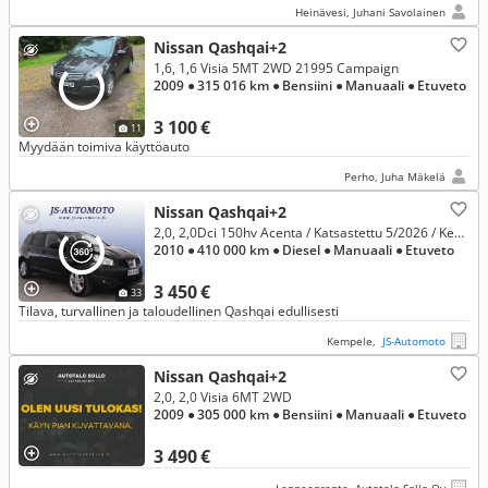
Heinävesi, Juhani Savolainen
Nissan Qashqai+2
1,6, 1,6 Visia 5MT 2WD 21995 Campaign
2009
● 315 016 km
● Bensiini
● Manuaali
● Etuveto
3 100 €
11
Myydään toimiva käyttöauto
Perho, Juha Mäkelä
Nissan Qashqai+2
2,0, 2,0Dci 150hv Acenta / Katsastettu 5/2026 / Keyless Go / Kamera / Lasikatto / 2x Renkaat / Vetokoukku / Ilmastointi
2010
● 410 000 km
● Diesel
● Manuaali
● Etuveto
3 450 €
33
Tilava, turvallinen ja taloudellinen Qashqai edullisesti
Kempele,
JS-Automoto
Nissan Qashqai+2
2,0, 2,0 Visia 6MT 2WD
2009
● 305 000 km
● Bensiini
● Manuaali
● Etuveto
3 490 €