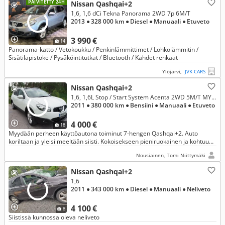
PÄIVITETTY 24H
Nissan Qashqai+2
1,6, 1,6 dCi Tekna Panorama 2WD 7p 6M/T
2013
● 328 000 km
● Diesel
● Manuaali
● Etuveto
3 990 €
14
Panorama-katto / Vetokoukku / Penkinlämmittimet / Lohkolämmitin /
Sisätilapistoke / Pysäköintitutkat / Bluetooth / Kahdet renkaat
Ylöjärvi,
JVK CARS
Nissan Qashqai+2
1,6, 1,6L Stop / Start System Acenta 2WD 5M/T MY11
2011
● 380 000 km
● Bensiini
● Manuaali
● Etuveto
4 000 €
18
Myydään perheen käyttöautona toiminut 7-hengen Qashqai+2. Auto
koriltaan ja yleisilmeeltään siisti. Kokoisekseen pieniruokainen ja kohtuu
edullisilla ylläpitokustannuksilla oleva auto.
Nousiainen, Tomi Niittymäki
Nissan Qashqai+2
1,6
2011
● 343 000 km
● Diesel
● Manuaali
● Neliveto
4 100 €
8
Siistissä kunnossa oleva neliveto