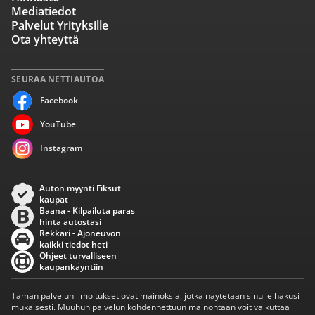
Mediatiedot
Palvelut Yrityksille
Ota yhteyttä
SEURAA NETTIAUTOA
Facebook
YouTube
Instagram
Auton myynti Fiksut
kaupat
Baana - Kilpailuta paras
hinta autostasi
Rekkari - Ajoneuvon
kaikki tiedot heti
Ohjeet turvalliseen
kaupankäyntiin
Tämän palvelun ilmoitukset ovat mainoksia, jotka näytetään sinulle hakusi
mukaisesti. Muuhun palvelun kohdennettuun mainontaan voit vaikuttaa