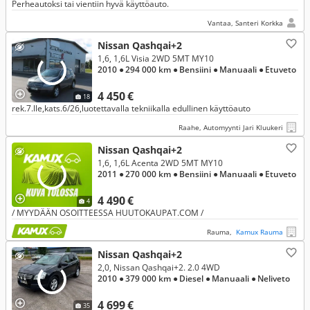
Perheautoksi tai vientiin hyvä käyttöauto.
Vantaa, Santeri Korkka
Nissan Qashqai+2
1,6, 1,6L Visia 2WD 5MT MY10
2010
● 294 000 km
● Bensiini
● Manuaali
● Etuveto
4 450 €
18
rek.7.lle,kats.6/26,luotettavalla tekniikalla edullinen käyttöauto
Raahe, Automyynti Jari Kluukeri
Nissan Qashqai+2
1,6, 1,6L Acenta 2WD 5MT MY10
2011
● 270 000 km
● Bensiini
● Manuaali
● Etuveto
4 490 €
4
/ MYYDÄÄN OSOITTEESSA HUUTOKAUPAT.COM /
Rauma,
Kamux Rauma
Nissan Qashqai+2
2,0, Nissan Qashqai+2. 2.0 4WD
2010
● 379 000 km
● Diesel
● Manuaali
● Neliveto
4 699 €
35