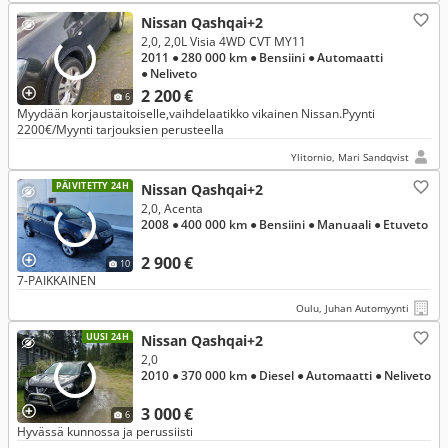
Nissan Qashqai+2
2,0, 2,0L Visia 4WD CVT MY11
2011
● 280 000 km
● Bensiini
● Automaatti
● Neliveto
2 200 €
6
Myydään korjaustaitoiselle,vaihdelaatikko vikainen Nissan.Pyynti
2200€/Myynti tarjouksien perusteella
Ylitornio, Mari Sandqvist
PÄIVITETTY 24H
Nissan Qashqai+2
2,0, Acenta
2008
● 400 000 km
● Bensiini
● Manuaali
● Etuveto
2 900 €
10
7-PAIKKAINEN
Oulu, Juhan Automyynti
UUSI 24H
Nissan Qashqai+2
2,0
2010
● 370 000 km
● Diesel
● Automaatti
● Neliveto
3 000 €
6
Hyvässä kunnossa ja perussiisti