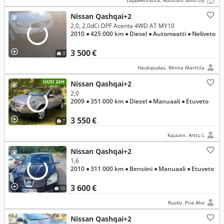
Lappeenranta, Autotalo Sollo Oy
Nissan Qashqai+2
2,0, 2,0dCi DPF Acenta 4WD AT MY10
2010
● 425 000 km
● Diesel
● Automaatti
● Neliveto
3 500 €
3
Haukipudas, Minna Marttila
UUSI 24H
Nissan Qashqai+2
2,0
2009
● 351 000 km
● Diesel
● Manuaali
● Etuveto
3 550 €
7
Kajaani, Arttu L
Nissan Qashqai+2
1,6
2010
● 311 000 km
● Bensiini
● Manuaali
● Etuveto
3 600 €
10
Rusko, Piia Aho
Nissan Qashqai+2