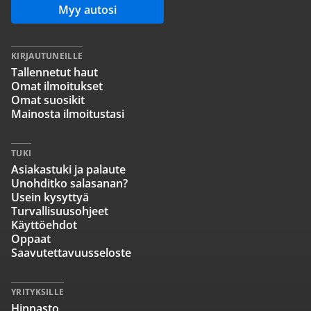
Myy autosi
KIRJAUTUNEILLE
Tallennetut haut
Omat ilmoitukset
Omat suosikit
Mainosta ilmoitustasi
TUKI
Asiakastuki ja palaute
Unohditko salasanan?
Usein kysyttyä
Turvallisuusohjeet
Käyttöehdot
Oppaat
Saavutettavuusseloste
YRITYKSILLE
Hinnasto