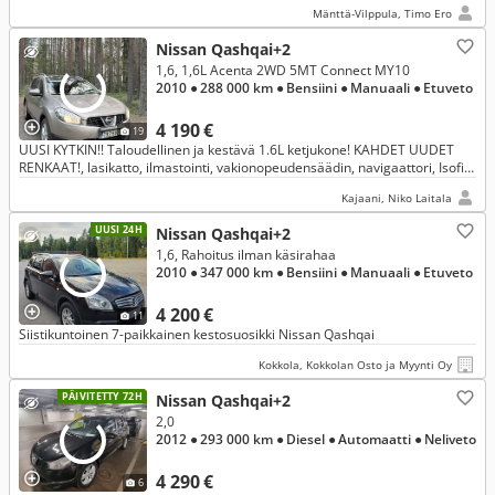
Mänttä-Vilppula, Timo Ero
Nissan Qashqai+2
1,6, 1,6L Acenta 2WD 5MT Connect MY10
2010
● 288 000 km
● Bensiini
● Manuaali
● Etuveto
4 190 €
19
UUSI KYTKIN!! Taloudellinen ja kestävä 1.6L ketjukone! KAHDET UUDET
RENKAAT!, lasikatto, ilmastointi, vakionopeudensäädin, navigaattori, Isofix
yms!
Kajaani, Niko Laitala
UUSI 24H
Nissan Qashqai+2
1,6, Rahoitus ilman käsirahaa
2010
● 347 000 km
● Bensiini
● Manuaali
● Etuveto
4 200 €
11
Siistikuntoinen 7-paikkainen kestosuosikki Nissan Qashqai
Kokkola, Kokkolan Osto ja Myynti Oy
PÄIVITETTY 72H
Nissan Qashqai+2
2,0
2012
● 293 000 km
● Diesel
● Automaatti
● Neliveto
4 290 €
6