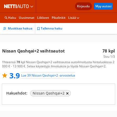
Kirjaudu
Myy autosi
Haku
Uusimmat
Liikkeet
Pikalinkit
Lisää
Muokkaa hakua
Tallenna haku
Nissan Qashqai+2 vaihtoautot
78
kpl
Sivu
1/3
Yhteensä
78
kpl Nissan Qashqai+2 vaihtoautoa autoilmoitusta hintaluokissa 2
000 € - 13 900 €. Selaa käytettyjä ilmoituksia ja löydä Nissan Qashqai+2.
3.9
Lue 39 Nissan Qashqai+2 -arvostelua
Hakuehdot:
Nissan Qashqai+2