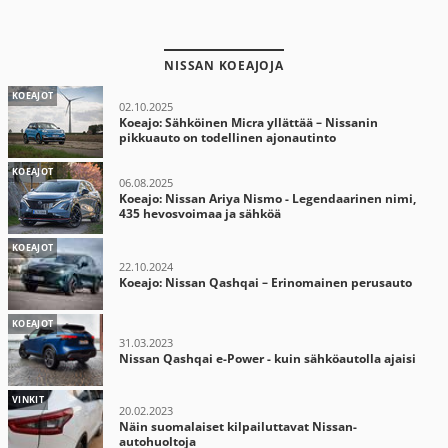
NISSAN KOEAJOJA
KOEAJOT
02.10.2025
Koeajo: Sähköinen Micra yllättää – Nissanin
pikkuauto on todellinen ajonautinto
KOEAJOT
06.08.2025
Koeajo: Nissan Ariya Nismo - Legendaarinen nimi,
435 hevosvoimaa ja sähköä
KOEAJOT
22.10.2024
Koeajo: Nissan Qashqai – Erinomainen perusauto
KOEAJOT
31.03.2023
Nissan Qashqai e-Power - kuin sähköautolla ajaisi
VINKIT
20.02.2023
Näin suomalaiset kilpailuttavat Nissan-
autohuoltoja