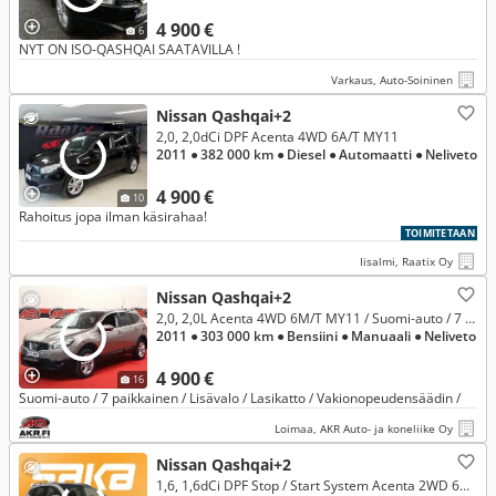
4 900 €
6
NYT ON ISO-QASHQAI SAATAVILLA !
Varkaus, Auto-Soininen
Nissan Qashqai+2
2,0, 2,0dCi DPF Acenta 4WD 6A/T MY11
2011
● 382 000 km
● Diesel
● Automaatti
● Neliveto
4 900 €
10
Rahoitus jopa ilman käsirahaa!
TOIMITETAAN
Iisalmi, Raatix Oy
Nissan Qashqai+2
2,0, 2,0L Acenta 4WD 6M/T MY11 / Suomi-auto / 7 paikkainen / Lisävalo / Lasikatto / Vakionopeudensäädin /
2011
● 303 000 km
● Bensiini
● Manuaali
● Neliveto
4 900 €
16
Suomi-auto / 7 paikkainen / Lisävalo / Lasikatto / Vakionopeudensäädin /
Loimaa, AKR Auto- ja koneliike Oy
Nissan Qashqai+2
1,6, 1,6dCi DPF Stop / Start System Acenta 2WD 6M/T Connect ** Suoomi-auto / Vakkari / P.Kamera / Lasikatto /