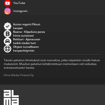
YouTube
Instagram
Auton myynti Fiksut
kaupat
Baana - Kilpailuta paras
hinta autostasi
Rekkari - Ajoneuvon
kaikki tiedot heti
Ohjeet turvalliseen
kaupankäyntiin
Tämän palvelun ilmoitukset ovat mainoksia, jotka näytetään sinulle hakusi
mukaisesti. Muuhun palvelun kohdennettuun mainontaan voit vaikuttaa
evästeasetusten kautta.
Alma Media Finland Oy