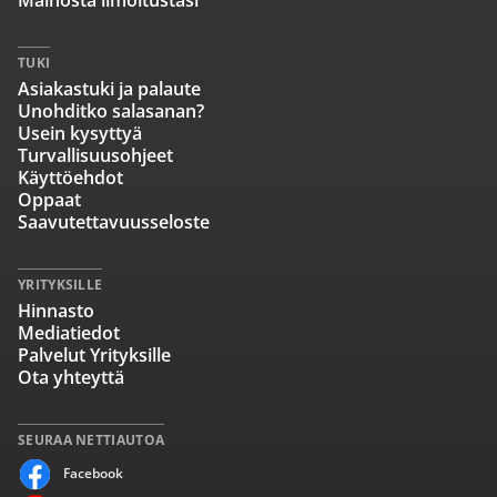
Mainosta ilmoitustasi
TUKI
Asiakastuki ja palaute
Unohditko salasanan?
Usein kysyttyä
Turvallisuusohjeet
Käyttöehdot
Oppaat
Saavutettavuusseloste
YRITYKSILLE
Hinnasto
Mediatiedot
Palvelut Yrityksille
Ota yhteyttä
SEURAA NETTIAUTOA
Facebook