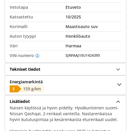
Vetotapa
Etuveto
Katsastettu
10/2025
Korimalli
Maastoauto suv
Auton tyyppi
Henkilöauto
Väri
Harmaa
VIN-numero
SJNFAAJ10U1424395
Tekniset tiedot
Energiamerkintä
E
159 g/km
Lisätiedot
Naisen käytössä ja hyvin pidetty. Hyväkuntoinen suomi-
Nissan Qashqai, 2-renkaat vanteilla. Nastarenkaissa
hyvin kulutuspintaa ja kesärenkaista eturenkaat uudet.