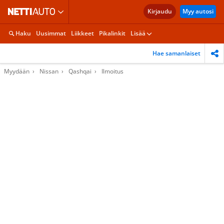
Kirjaudu
Myy autosi
Haku
Uusimmat
Liikkeet
Pikalinkit
Lisää
Hae samanlaiset
Myydään
Nissan
Qashqai
Ilmoitus