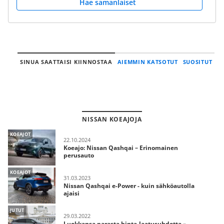
Hae samanlaiset
SINUA SAATTAISI KIINNOSTAA
AIEMMIN KATSOTUT
SUOSITUT
NISSAN KOEAJOJA
KOEAJOT
22.10.2024
Koeajo: Nissan Qashqai – Erinomainen
perusauto
KOEAJOT
31.03.2023
Nissan Qashqai e-Power - kuin sähköautolla
ajaisi
JUTUT
29.03.2022
Luokkansa parasta hinta-laatusuhdetta –