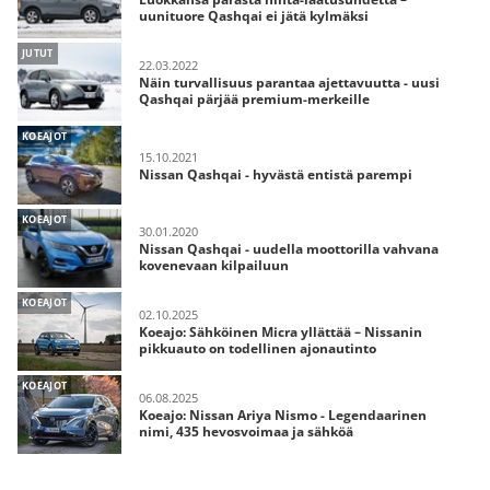
uunituore Qashqai ei jätä kylmäksi
JUTUT
22.03.2022
Näin turvallisuus parantaa ajettavuutta - uusi
Qashqai pärjää premium-merkeille
KOEAJOT
15.10.2021
Nissan Qashqai - hyvästä entistä parempi
KOEAJOT
30.01.2020
Nissan Qashqai - uudella moottorilla vahvana
kovenevaan kilpailuun
KOEAJOT
02.10.2025
Koeajo: Sähköinen Micra yllättää – Nissanin
pikkuauto on todellinen ajonautinto
KOEAJOT
06.08.2025
Koeajo: Nissan Ariya Nismo - Legendaarinen
nimi, 435 hevosvoimaa ja sähköä