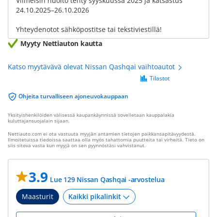
Viimeisin huolto tehty syyskuussa 2025 ja katsastus
24.10.2025–26.10.2026
Yhteydenotot sähköpostitse tai tekstiviestillä!
Myyty Nettiauton kautta
Katso myytävävä olevat Nissan Qashqai vaihtoautot
Tilastot
Ohjeita turvalliseen ajoneuvokauppaan
Yksityishenkilöiden välisessä kaupankäynnissä sovelletaan kauppalakia
kuluttajansuojalain sijaan.
Nettiauto.com ei ota vastuuta myyjän antamien tietojen paikkansapitävyydestä.
Ilmoitetuissa tiedoissa saattaa olla myös tahattomia puutteita tai virheitä. Tieto on
siis sitova vasta kun myyjä on sen pyynnöstäsi vahvistanut.
3.9
Lue 129 Nissan Qashqai -arvostelua
Maasturit