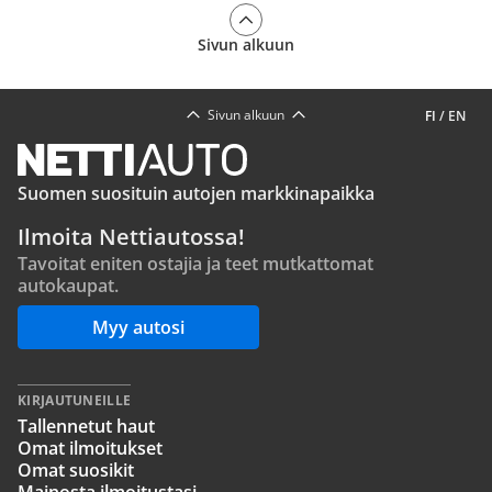
Sivun alkuun
Sivun alkuun
FI
/
EN
Suomen suosituin autojen markkinapaikka
Ilmoita Nettiautossa!
Tavoitat eniten ostajia ja teet mutkattomat
autokaupat.
Myy autosi
KIRJAUTUNEILLE
Tallennetut haut
Omat ilmoitukset
Omat suosikit