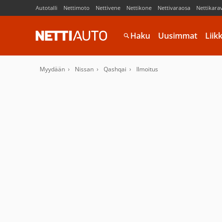
Autotalli
Nettimoto
Nettivene
Nettikone
Nettivaraosa
Nettikara
Haku
Uusimmat
Liik
Myydään
Nissan
Qashqai
Ilmoitus