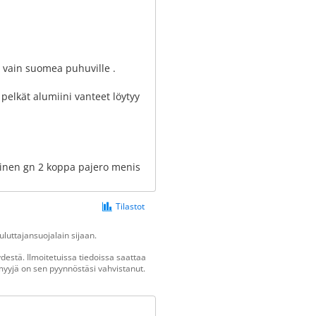
än vain suomea puhuville .
 pelkät alumiini vanteet löytyy
ainen gn 2 koppa pajero menis
Tilastot
luttajansuojalain sijaan.
estä. Ilmoitetuissa tiedoissa saattaa
n myyjä on sen pyynnöstäsi vahvistanut.