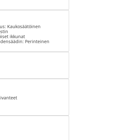
tus: Kaukosäätöinen
stin
iset ikkunat
densäädin: Perinteinen
ivanteet