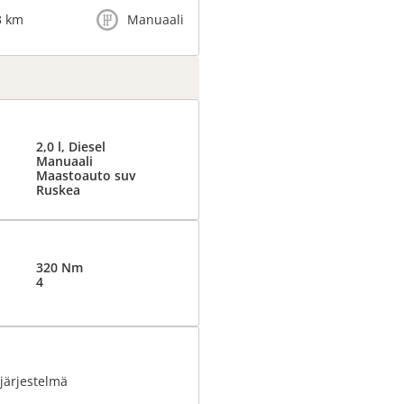
3 km
Manuaali
2,0 l, Diesel
Manuaali
Maastoauto suv
Ruskea
320 Nm
4
järjestelmä