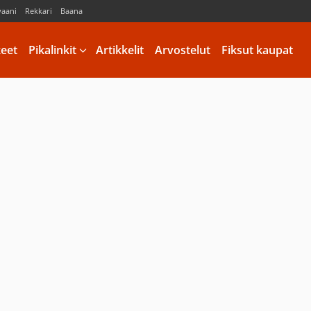
vaani
Rekkari
Baana
keet
Pikalinkit
Artikkelit
Arvostelut
Fiksut kaupat