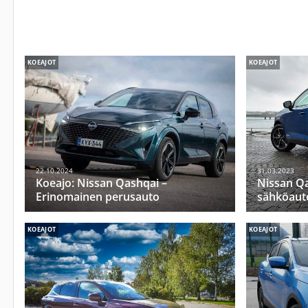
KOEAJOT
KOEAJOT
22.10.2024
31.03.2023
Koeajo: Nissan Qashqai –
Nissan Qa
Erinomainen perusauto
sähköautol
KOEAJOT
KOEAJOT