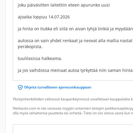
joku päiväsitten laitettiin eteen apurunko uusi
ajoaika loppuu 14.07.2026
ja hinta on tiukka eli siitä on aivan tyhjä tinkiä ja myydä
autossa on vain yhdet renkaat ja neovat alla mallia nastat
peräkopista.
tuulilasissa halkeama.
ja jos vaihdossa meinaat autoa tyrkyttää niin saman hint
Ohjeita turvalliseen ajoneuvokauppaan
Yksityishenkilöiden välisessä kaupankäynnissä sovelletaan kauppalakia ku
Nettiauto.com ei ota vastuuta myyjän antamien tietojen paikkansapitävyyd
olla myös tahattomia puutteita tai virheitä. Tieto on siis sitova vasta ku