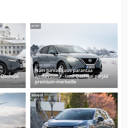
JUTUT
22.03.2022
Näin turvallisuus parantaa
e Qashqai
ajettavuutta - uusi Qashqai pärjää
premium-merkeille
KOEAJOT