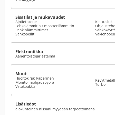
Sisätilat ja mukavuudet
Ajotietokone
Keskusluki
Lohkolämmitin / moottorilämmitin
Ohjausteho
Penkinlämmittimet
Sähkökäyttö
Sähköpeilit
Vakionopeu
Elektroniikka
Äänentoistojärjestelmä
Muut
Huoltokirja: Paperinen
Kevytmetall
Monitoimiohjauspyörä
Turbo
Vetokoukku
Lisätiedot
ajokuntoinen nissani myydään tarpeettomana