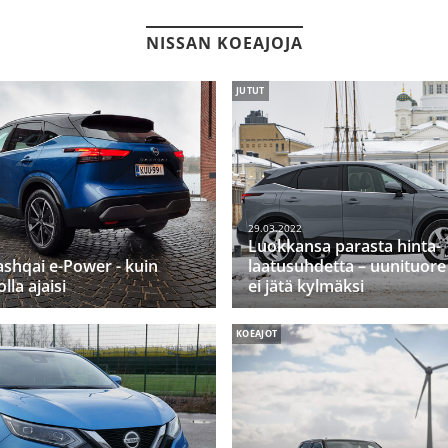
NISSAN KOEAJOJA
JUTUT
29.03.2022
Luokkansa parasta hinta-
shqai e-Power - kuin
laatusuhdetta – uunituor
la ajaisi
ei jätä kylmäksi
KOEAJOT