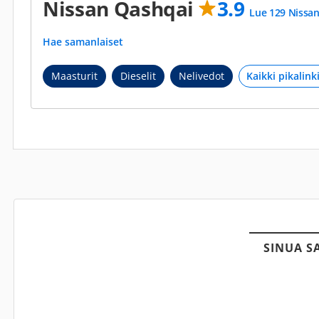
Nissan Qashqai
3.9
Lue 129 Nissan
Hae samanlaiset
Maasturit
Dieselit
Nelivedot
SINUA S