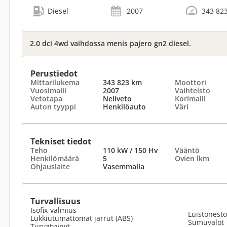
Diesel
2007
343 82
2.0 dci 4wd vaihdossa menis pajero gn2 diesel.
Perustiedot
Mittarilukema
343 823 km
Moottori
Vuosimalli
2007
Vaihteisto
Vetotapa
Neliveto
Korimalli
Auton tyyppi
Henkilöauto
Väri
Tekniset tiedot
Teho
110 kW / 150 Hv
Vääntö
Henkilömäärä
5
Ovien lkm
Ohjauslaite
Vasemmalla
Turvallisuus
Isofix-valmius
Luistonesto
Lukkiutumattomat jarrut (ABS)
Sumuvalot
Turvatyynyt