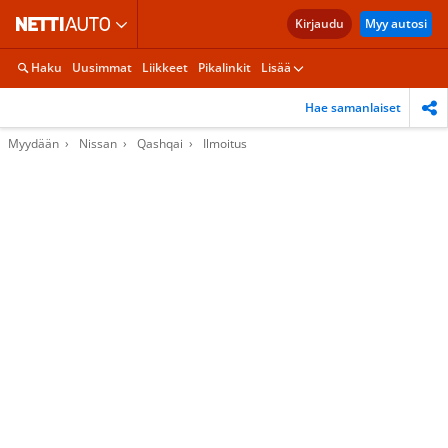
Kirjaudu
Myy autosi
Haku
Uusimmat
Liikkeet
Pikalinkit
Lisää
Hae samanlaiset
Myydään
Nissan
Qashqai
Ilmoitus