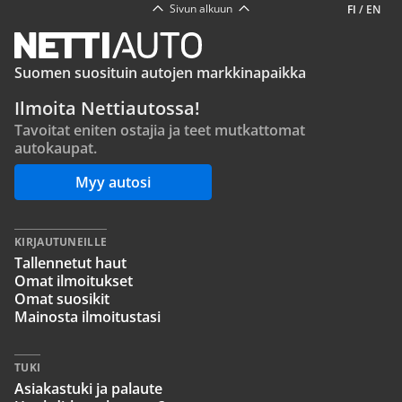
Sivun alkuun
FI
/
EN
Suomen suosituin autojen markkinapaikka
Ilmoita Nettiautossa!
Tavoitat eniten ostajia ja teet mutkattomat
autokaupat.
Myy autosi
KIRJAUTUNEILLE
Tallennetut haut
Omat ilmoitukset
Omat suosikit
Mainosta ilmoitustasi
TUKI
Asiakastuki ja palaute