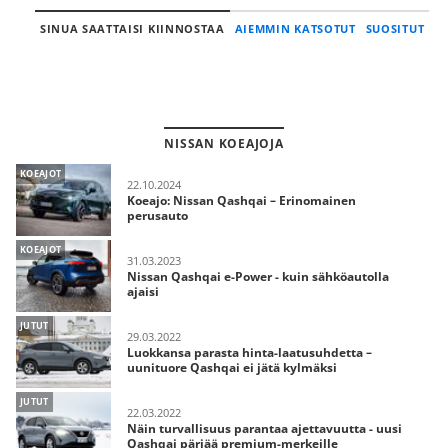
SINUA SAATTAISI KIINNOSTAA
AIEMMIN KATSOTUT
SUOSITUT
NISSAN KOEAJOJA
KOEAJOT
22.10.2024
Koeajo: Nissan Qashqai – Erinomainen
perusauto
KOEAJOT
31.03.2023
Nissan Qashqai e-Power - kuin sähköautolla
ajaisi
JUTUT
29.03.2022
Luokkansa parasta hinta-laatusuhdetta –
uunituore Qashqai ei jätä kylmäksi
JUTUT
22.03.2022
Näin turvallisuus parantaa ajettavuutta - uusi
Qashqai pärjää premium-merkeille