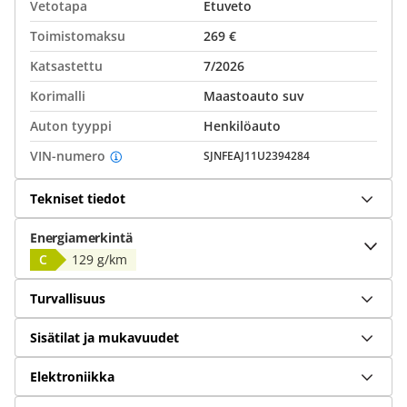
Vetotapa
Etuveto
Toimistomaksu
269 €
Katsastettu
7/2026
Korimalli
Maastoauto suv
Auton tyyppi
Henkilöauto
VIN-numero
SJNFEAJ11U2394284
Tekniset tiedot
Energiamerkintä
C
129 g/km
Turvallisuus
Sisätilat ja mukavuudet
Elektroniikka