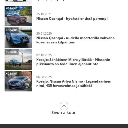
KOEAJOT
15.10.2021
Nissan Qashqai - hyvästä entistä parempi
KOEAJOT
30.01.2020
Nissan Qashqai - uudella moottorilla vahvana
kovenevaan kilpailuun
KOEAJOT
02.10.2025
Koeajo: Sähköinen Micra yllättää – Nissanin
pikkuauto on todellinen ajonautinto
KOEAJOT
06.08.2025
Koeajo: Nissan Ariya Nismo - Legendaarinen
nimi, 435 hevosvoimaa ja sähköä
Sivun alkuun