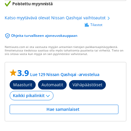
Poistettu myynnistä
Katso myytävävä olevat Nissan Qashqai vaihtoautot
Tilastot
Ohjeita turvalliseen ajoneuvokauppaan
Nettiauto.com ei ota vastuuta myyjän antamien tietojen paikkansapitävyydestä.
Ilmoitetuissa tiedoissa saattaa olla myös tahattomia puutteita tai virheitä. Tieto on
siis sitova vasta kun myyjä on sen pyynnöstäsi vahvistanut.
3.9
Lue 129 Nissan Qashqai -arvostelua
Maasturit
Automaatit
Vähäpäästöiset
Hae samanlaiset