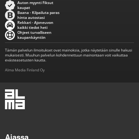
Auton myynti Fiksut
kaupat
Baana - Kilpailuta paras
hinta autostasi
Rekkari - Ajoneuvon
kaikki tiedot heti
Ohjeet turvalliseen
kaupankäyntiin
Tämän palvelun ilmoitukset ovat mainoksia, jotka näytetään sinulle hakusi
mukaisesti. Muuhun palvelun kohdennettuun mainontaan voit vaikuttaa
evästeasetusten kautta.
Alma Media Finland Oy