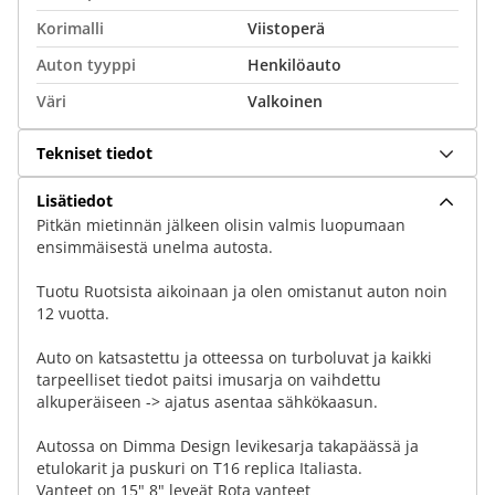
Korimalli
Viistoperä
Auton tyyppi
Henkilöauto
Väri
Valkoinen
Tekniset tiedot
Lisätiedot
Pitkän mietinnän jälkeen olisin valmis luopumaan
ensimmäisestä unelma autosta.
Tuotu Ruotsista aikoinaan ja olen omistanut auton noin
12 vuotta.
Auto on katsastettu ja otteessa on turboluvat ja kaikki
tarpeelliset tiedot paitsi imusarja on vaihdettu
alkuperäiseen -> ajatus asentaa sähkökaasun.
Autossa on Dimma Design levikesarja takapäässä ja
etulokarit ja puskuri on T16 replica Italiasta.
Vanteet on 15" 8" leveät Rota vanteet