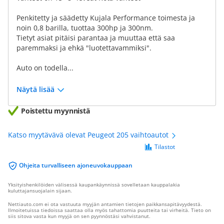
Penkitetty ja säädetty Kujala Performance toimesta ja
noin 0,8 barilla, tuottaa 300hp ja 300nm.
Tietyt asiat pitäisi parantaa ja muuttaa että saa
paremmaksi ja ehkä "luotettavammiksi".
Auto on todella...
Näytä lisää
Poistettu myynnistä
Katso myytävävä olevat Peugeot 205 vaihtoautot
Tilastot
Ohjeita turvalliseen ajoneuvokauppaan
Yksityishenkilöiden välisessä kaupankäynnissä sovelletaan kauppalakia
kuluttajansuojalain sijaan.
Nettiauto.com ei ota vastuuta myyjän antamien tietojen paikkansapitävyydestä.
Ilmoitetuissa tiedoissa saattaa olla myös tahattomia puutteita tai virheitä. Tieto on
siis sitova vasta kun myyjä on sen pyynnöstäsi vahvistanut.