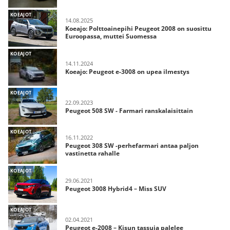
KOEAJOT
14.08.2025
Koeajo: Polttoainepihi Peugeot 2008 on suosittu
Euroopassa, muttei Suomessa
KOEAJOT
14.11.2024
Koeajo: Peugeot e-3008 on upea ilmestys
KOEAJOT
22.09.2023
Peugeot 508 SW - Farmari ranskalaisittain
KOEAJOT
16.11.2022
Peugeot 308 SW -perhefarmari antaa paljon
vastinetta rahalle
KOEAJOT
29.06.2021
Peugeot 3008 Hybrid4 – Miss SUV
KOEAJOT
02.04.2021
Peugeot e-2008 – Kisun tassuja palelee