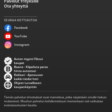
Palvelut Yrityksille
Ota yhteyttä
SEURAA NETTIAUTOA
Facebook
YouTube
Instagram
Auton myynti Fiksut
kaupat
Baana - Kilpailuta paras
hinta autostasi
Rekkari - Ajoneuvon
kaikki tiedot heti
Ohjeet turvalliseen
kaupankäyntiin
Tämän palvelun ilmoitukset ovat mainoksia, jotka näytetään sinulle hakusi
mukaisesti. Muuhun palvelun kohdennettuun mainontaan voit vaikuttaa
evästeasetusten kautta.