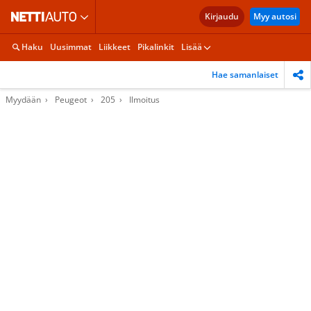
Kirjaudu
Myy autosi
Haku
Uusimmat
Liikkeet
Pikalinkit
Lisää
Hae samanlaiset
Myydään
Peugeot
205
Ilmoitus