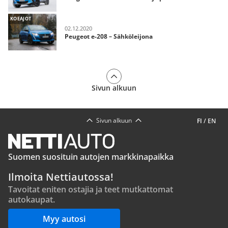
KOEAJOT
02.12.2020
Peugeot e-208 – Sähköleijona
Sivun alkuun
Sivun alkuun
FI
/
EN
Suomen suosituin autojen markkinapaikka
Ilmoita Nettiautossa!
Tavoitat eniten ostajia ja teet mutkattomat
autokaupat.
Myy autosi