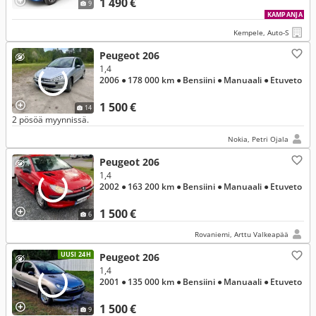
1 490 €
9
KAMPANJA
Kempele, Auto-S
Peugeot 206
1,4
2006
● 178 000 km
● Bensiini
● Manuaali
● Etuveto
1 500 €
14
2 pösöä myynnissä.
Nokia, Petri Ojala
Peugeot 206
1,4
2002
● 163 200 km
● Bensiini
● Manuaali
● Etuveto
1 500 €
6
Rovaniemi, Arttu Valkeapää
UUSI 24H
Peugeot 206
1,4
2001
● 135 000 km
● Bensiini
● Manuaali
● Etuveto
1 500 €
9