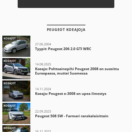
PEUGEOT KOEAJOJA
KOEAJOT
27.06.2004
Tyypit: Peugeot 206 2.0 GTI WRC
KOEAJOT
14.08.2025
Koeajo: Polttoainepihi Peugeot 2008 on suosittu
Euroopassa, muttei Suomessa
KOEAJOT
14.11.2024
Koeajo: Peugeot e-3008 on upea ilmestys
KOEAJOT
22.09.2023
Peugeot 508 SW - Farmari ranskalaisittain
KOEAJOT
16.11.2022