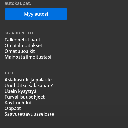
autokaupat.
Myy autosi
KIRJAUTUNEILLE
Tallennetut haut
Omat ilmoitukset
Omat suosikit
Mainosta ilmoitustasi
TUKI
Asiakastuki ja palaute
Unohditko salasanan?
Usein kysyttyä
Turvallisuusohjeet
Käyttöehdot
Oppaat
Saavutettavuusseloste