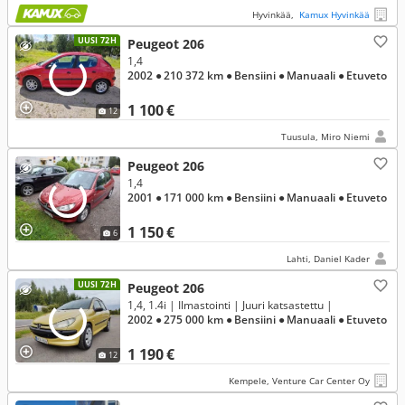
Hyvinkää,
Kamux Hyvinkää
UUSI 72H
Peugeot 206
1,4
2002
● 210 372 km
● Bensiini
● Manuaali
● Etuveto
1 100 €
12
Tuusula, Miro Niemi
Peugeot 206
1,4
2001
● 171 000 km
● Bensiini
● Manuaali
● Etuveto
1 150 €
6
Lahti, Daniel Kader
UUSI 72H
Peugeot 206
1,4, 1.4i | Ilmastointi | Juuri katsastettu |
2002
● 275 000 km
● Bensiini
● Manuaali
● Etuveto
1 190 €
12
Kempele, Venture Car Center Oy