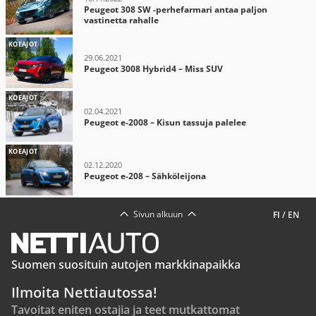
Peugeot 308 SW -perhefarmari antaa paljon
vastinetta rahalle
KOEAJOT
29.06.2021
Peugeot 3008 Hybrid4 – Miss SUV
KOEAJOT
02.04.2021
Peugeot e-2008 – Kisun tassuja palelee
KOEAJOT
02.12.2020
Peugeot e-208 – Sähköleijona
Sivun alkuun
FI
/
EN
Suomen suosituin autojen markkinapaikka
Ilmoita Nettiautossa!
Tavoitat eniten ostajia ja teet mutkattomat