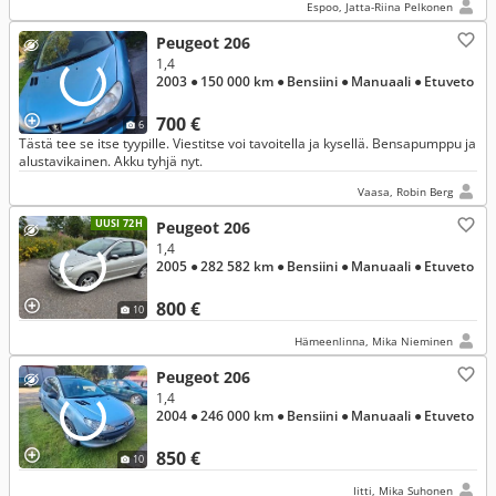
Espoo, Jatta-Riina Pelkonen
Peugeot 206
1,4
2003
● 150 000 km
● Bensiini
● Manuaali
● Etuveto
700 €
6
Tästä tee se itse tyypille. Viestitse voi tavoitella ja kysellä. Bensapumppu ja
alustavikainen. Akku tyhjä nyt.
Vaasa, Robin Berg
UUSI 72H
Peugeot 206
1,4
2005
● 282 582 km
● Bensiini
● Manuaali
● Etuveto
800 €
10
Hämeenlinna, Mika Nieminen
Peugeot 206
1,4
2004
● 246 000 km
● Bensiini
● Manuaali
● Etuveto
850 €
10
Iitti, Mika Suhonen