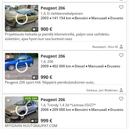
Peugeot 206
1,4, Ei tieliikennekelpoinen
2003
● 141 154 km
● Bensiini
● Manuaali
● Etuveto
900 €
9
Projektiauto halvalla ja pienillä kilometreillä, paljon osia vaihdettu
äskettäin, ajaa hyvin kun saa kuntoon taas
Raasepori, Nico W
Peugeot 206
1,4, 206
2009
● 402 000 km
● Diesel
● Manuaali
● Etuveto
990 €
5
Peugeot 206 sport Hdi. Näppärä pienikulutuksinen auto..
Varkaus, Jari Riekkinen
UUSI 24H
Peugeot 206
1,4, Trendy 1,4 3d *Leimaa 03/27*
2006
● 209 000 km
● Bensiini
● Manuaali
● Etuveto
999 €
30
MYYDÄÄN HUUTOKAUPAT.COM