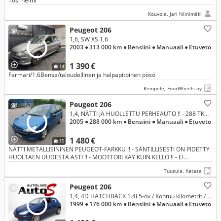
Tosi helmi
Kouvola, Jari Niinimäki
Peugeot 206
1,6, SW XS 1,6
2003
● 313 000 km
● Bensiini
● Manuaali
● Etuveto
1 390 €
14
Farmari/1.6Bensa/taloudellinen ja halpapitoinen pösö
Kempele, FourWheels oy
Peugeot 206
1,4, NÄTTI JA HUOLLETTU PERHEAUTO !! - 288 TKM / 100% HUOLLETTU !! - SEUR.KATS. 3 / -27 !! - SVEA-RAHOITUS !!
2005
● 288 000 km
● Bensiini
● Manuaali
● Etuveto
1 480 €
15
NÄTTI METALLISININEN PEUGEOT-FARKKU !! - SÄNTILLISESTI ON PIDETTY
HUOLTAEN UUDESTA ASTI !! - MOOTTORI KÄY KUIN KELLO !! - EI
ÖLJYNKULUTUSTA !! - MUKAVA KYYTI !!
Tuusula, Katasa
Peugeot 206
1,4, 4D HATCHBACK 1.4i 5-ov / Kohtuu kilometrit / Rahoitus, jopa ilman käsirahaa!
1999
● 176 000 km
● Bensiini
● Manuaali
● Etuveto