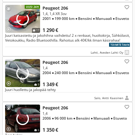
UUSI 24H
Peugeot 206
1,4, 1,4 XR 3ov
2001
● 199 000 km
● Bensiini
● Manuaali
● Etuveto
1 290 €
17
Juuri katsastettu ja jakohihna vaihdettu! 2 x renkaat, huoltokirja, Sähkölasit,
Vetokoukku, Radio Bluetoothilla. Rahoitus alk 40€/kk ilman käsirahaa!
TOIMITETAAN
Lahti, Aveden Lahti Oy
Peugeot 206
1,4
2004
● 240 000 km
● Bensiini
● Manuaali
● Etuveto
1 349 €
9
Juuri huollettu ja jakopää tehty
Salo, Antti Kaasinen
Peugeot 206
1,4
2006
● 96 000 km
● Bensiini
● Manuaali
● Etuveto
1 350 €
6