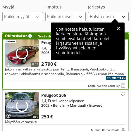
Myyjä
Ilmoitus
Järjestys
Kaikki myyjät
Voit nostaa hakutulosten
kärkeen sinua lähimpänä
Ohituskaista
Nosta ilmoituksesi tähän?
sijaitsevat kohteet, kun olet
Peugeot 206
kirjautuneena sisään ja
hyväksynyt selaimen
1,4, 1,4 Trendy 5ov
sijaintitiedot.
2006
● 191 000 km
● Bensiini
● Manuaali
● Etuveto
2 790 €
17
Jakohihna, kytkin ja katsastus juuri tehty, Ilmastointi, Vetokoukku, 2 x
renkaat, Lohkolämmitin sisähaaralla, Rahoitus alk 55€/kk ilman käsirahaa
TOIMITETAAN
Lahti, Aveden Lahti Oy
Peugeot 206
1,4, Ei tieliikennekelpoinen
2002
● Bensiini
● Manuaali
● Etuveto
250 €
9
Myydään varaosiksi
Muhos, Reino Rajala