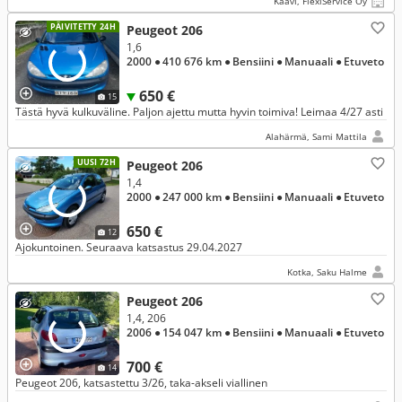
Kaavi, FlexiService Oy
PÄIVITETTY 24H
Peugeot 206
1,6
2000
● 410 676 km
● Bensiini
● Manuaali
● Etuveto
650 €
15
Tästä hyvä kulkuväline. Paljon ajettu mutta hyvin toimiva! Leimaa 4/27 asti
Alahärmä, Sami Mattila
UUSI 72H
Peugeot 206
1,4
2000
● 247 000 km
● Bensiini
● Manuaali
● Etuveto
650 €
12
Ajokuntoinen. Seuraava katsastus 29.04.2027
Kotka, Saku Halme
Peugeot 206
1,4, 206
2006
● 154 047 km
● Bensiini
● Manuaali
● Etuveto
700 €
14
Peugeot 206, katsastettu 3/26, taka-akseli viallinen