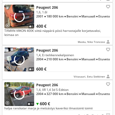
Peugeot 206
1,6, 1.6l
2001
● 180 000 km
● Bensiini
● Manuaali
● Etuveto
400 €
6
TÄMÄN VIIKON 400€ siittä näppärä pösö harrastajalle korjattavaksi,
leimaa on
Masku, Niko Troncoso
Peugeot 206
1,4, Ei tieliikennekelpoinen
2004
● 210 000 km
● Bensiini
● Manuaali
● Etuveto
600 €
4
Viitasaari, Eetu Siekkinen
Peugeot 206
1,4, XR 1,4 3d S-Edition
2004
● 327 000 km
● Bensiini
● Manuaali
● Etuveto
600 €
10
halpa ranskatar marja ja metsästys kaveriksi ilmastointi toimii