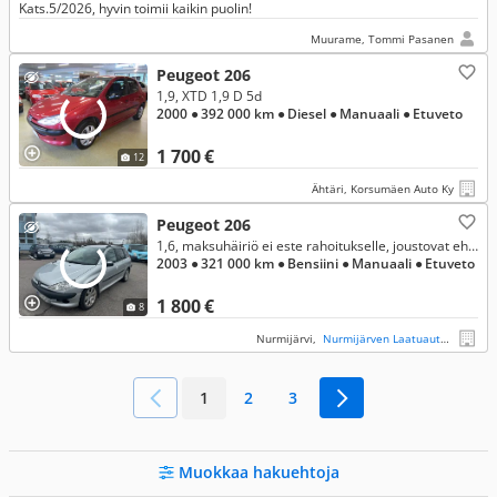
Kats.5/2026, hyvin toimii kaikin puolin!
Muurame, Tommi Pasanen
Peugeot 206
1,9, XTD 1,9 D 5d
2000
● 392 000 km
● Diesel
● Manuaali
● Etuveto
1 700 €
12
Ähtäri, Korsumäen Auto Ky
Peugeot 206
1,6, maksuhäiriö ei este rahoitukselle, joustovat ehdot
2003
● 321 000 km
● Bensiini
● Manuaali
● Etuveto
1 800 €
8
Nurmijärvi,
Nurmijärven Laatuauto Oy
1
2
3
Muokkaa hakuehtoja