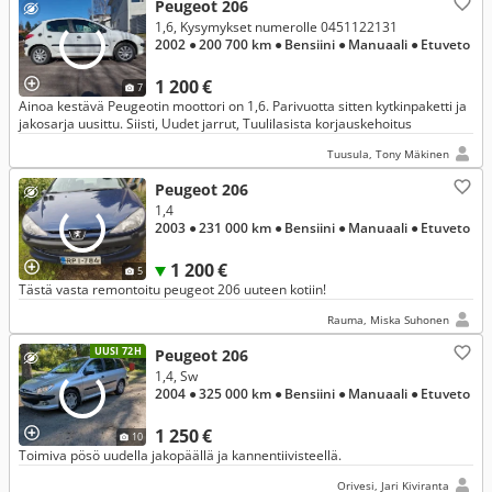
Peugeot 206
1,6, Kysymykset numerolle 0451122131
2002
● 200 700 km
● Bensiini
● Manuaali
● Etuveto
1 200 €
7
Ainoa kestävä Peugeotin moottori on 1,6. Parivuotta sitten kytkinpaketti ja
jakosarja uusittu. Siisti, Uudet jarrut, Tuulilasista korjauskehoitus
Tuusula, Tony Mäkinen
Peugeot 206
1,4
2003
● 231 000 km
● Bensiini
● Manuaali
● Etuveto
1 200 €
5
Tästä vasta remontoitu peugeot 206 uuteen kotiin!
Rauma, Miska Suhonen
UUSI 72H
Peugeot 206
1,4, Sw
2004
● 325 000 km
● Bensiini
● Manuaali
● Etuveto
1 250 €
10
Toimiva pösö uudella jakopäällä ja kannentiivisteellä.
Orivesi, Jari Kiviranta