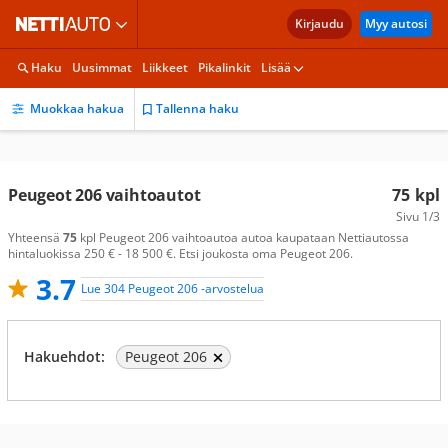
Kirjaudu
Myy autosi
Haku
Uusimmat
Liikkeet
Pikalinkit
Lisää
Muokkaa hakua
Tallenna haku
Peugeot 206 vaihtoautot
75
kpl
Sivu
1/3
Yhteensä
75
kpl Peugeot 206 vaihtoautoa autoa kaupataan Nettiautossa
hintaluokissa 250 € - 18 500 €. Etsi joukosta oma Peugeot 206.
3.7
Lue 304 Peugeot 206 -arvostelua
Hakuehdot:
Peugeot 206