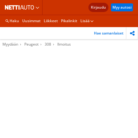
Kirjaudu
Myy autosi
Haku
Uusimmat
Liikkeet
Pikalinkit
Lisää
Hae samanlaiset
Myydään
Peugeot
308
Ilmoitus