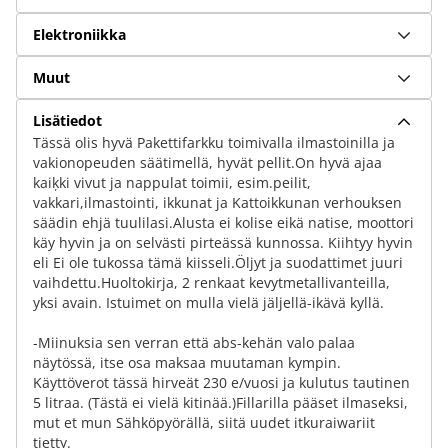
Elektroniikka
Muut
Lisätiedot
Tässä olis hyvä Pakettifarkku toimivalla ilmastoinilla ja
vakionopeuden säätimellä, hyvät pellit.On hyvä ajaa
kaiķki vivut ja nappulat toimii, esim.peilit,
vakkari,ilmastointi, ikkunat ja Kattoikkunan verhouksen
säädin ehjä tuulilasi.Alusta ei kolise eikä natise, moottori
käy hyvin ja on selvästi pirteässä kunnossa. Kiihtyy hyvin
eli Ei ole tukossa tämä kiisseli.Öljyt ja suodattimet juuri
vaihdettu.Huoltokirja, 2 renkaat kevytmetallivanteilla,
yksi avain. Istuimet on mulla vielä jäljellä-ikävä kyllä.
-Miinuksia sen verran että abs-kehän valo palaa
näytössä, itse osa maksaa muutaman kympin.
Käyttöverot tässä hirveät 230 e/vuosi ja kulutus tautinen
5 litraa. (Tästä ei vielä kitinää.)Fillarilla pääset ilmaseksi,
mut et mun Sähköpyörällä, siitä uudet itkuraiwariit
tietty.