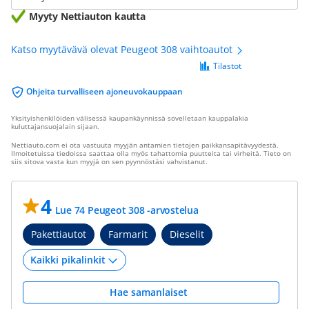
Myyty Nettiauton kautta
Katso myytävävä olevat Peugeot 308 vaihtoautot
Tilastot
Ohjeita turvalliseen ajoneuvokauppaan
Yksityishenkilöiden välisessä kaupankäynnissä sovelletaan kauppalakia
kuluttajansuojalain sijaan.
Nettiauto.com ei ota vastuuta myyjän antamien tietojen paikkansapitävyydestä.
Ilmoitetuissa tiedoissa saattaa olla myös tahattomia puutteita tai virheitä. Tieto on
siis sitova vasta kun myyjä on sen pyynnöstäsi vahvistanut.
4
Lue 74 Peugeot 308 -arvostelua
Pakettiautot
Farmarit
Dieselit
Hae samanlaiset