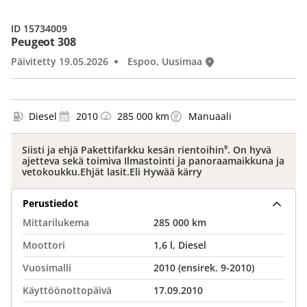
ID 15734009
Peugeot 308
Päivitetty 19.05.2026
Espoo, Uusimaa
Diesel
2010
285 000 km
Manuaali
Siisti ja ehjä Pakettifarkku kesän rientoihin⁹. On hyvä
ajetteva sekä toimiva Ilmastointi ja panoraamaikkuna ja
vetokoukku.Ehjät lasit.Eli Hywää kärry
Perustiedot
Mittarilukema
285 000 km
Moottori
1,6 l, Diesel
Vuosimalli
2010 (ensirek. 9-2010)
Käyttöönottopäivä
17.09.2010