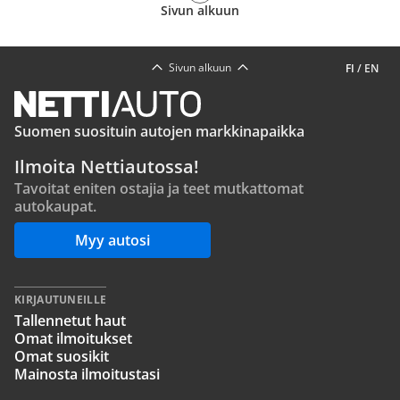
Sivun alkuun
Sivun alkuun
FI
/
EN
Suomen suosituin autojen markkinapaikka
Ilmoita Nettiautossa!
Tavoitat eniten ostajia ja teet mutkattomat
autokaupat.
Myy autosi
KIRJAUTUNEILLE
Tallennetut haut
Omat ilmoitukset
Omat suosikit
Mainosta ilmoitustasi