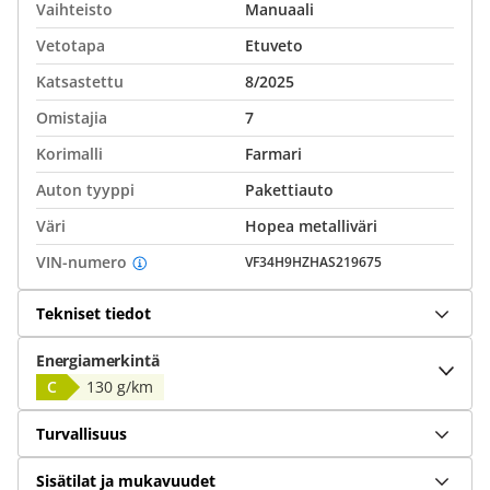
Vaihteisto
Manuaali
Vetotapa
Etuveto
Katsastettu
8/2025
Omistajia
7
Korimalli
Farmari
Auton tyyppi
Pakettiauto
Väri
Hopea metalliväri
VIN-numero
VF34H9HZHAS219675
Tekniset tiedot
Energiamerkintä
C
130 g/km
Turvallisuus
Sisätilat ja mukavuudet