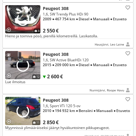
Peugeot 308
1,6, SW Trendy Plus HDi 90
2009
● 467 754 km
● Diesel
● Manuaali
● Etuveto
2 550 €
8
Hieno ja toimiva pösö, pienillä kilometreillä. Lasikatolla.
Hausjärvi, Leo Laine
Peugeot 308
1,6, SW Active BlueHDi 120
2015
● 209 000 km
● Diesel
● Manuaali
● Etuveto
2 600 €
12
Lue ilmoitus
Nurmijärvi, Roope Havu
Peugeot 308
1,6, Sport VTi 120 5-ov
2010
● 194 932 km
● Bensiini
● Manuaali
● Etuveto
2 850 €
11
Myynnissä ylimääräiseksi jäänyt hyväkuntoinen pikkupeugeot.