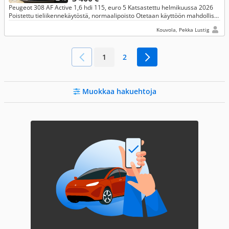
Peugeot 308 AF Active 1,6 hdi 115, euro 5 Katsastettu helmikuussa 2026
Poistettu tieliikennekäytöstä, normaalipoisto Otetaan käyttöön mahdollista
koeajoa varten
Kouvola, Pekka Lustig
1
2
Muokkaa hakuehtoja