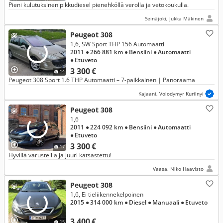
Pieni kulutuksinen pikkudiesel pienehköllä verolla ja vetokoukulla.
Seinäjoki, Jukka Mäkinen
Peugeot 308
1,6, SW Sport THP 156 Automaatti
2011
● 266 881 km
● Bensiini
● Automaatti
● Etuveto
3 300 €
14
Peugeot 308 Sport 1.6 THP Automaatti – 7-paikkainen | Panoraama
Kajaani, Volodymyr Kurilnyi
Peugeot 308
1,6
2011
● 224 092 km
● Bensiini
● Automaatti
● Etuveto
3 300 €
17
Hyvillä varusteilla ja juuri katsastettu!
Vaasa, Niko Haavisto
Peugeot 308
1,6, Ei tieliikennekelpoinen
2015
● 314 000 km
● Diesel
● Manuaali
● Etuveto
3 400 €
15