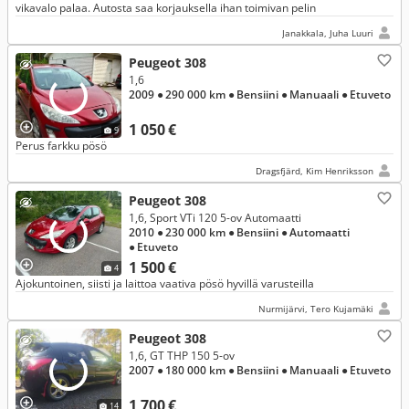
vikavalo palaa. Autosta saa korjauksella ihan toimivan pelin
Janakkala, Juha Luuri
Peugeot 308
1,6
2009
● 290 000 km
● Bensiini
● Manuaali
● Etuveto
1 050 €
9
Perus farkku pösö
Dragsfjärd, Kim Henriksson
Peugeot 308
1,6, Sport VTi 120 5-ov Automaatti
2010
● 230 000 km
● Bensiini
● Automaatti
● Etuveto
1 500 €
4
Ajokuntoinen, siisti ja laittoa vaativa pösö hyvillä varusteilla
Nurmijärvi, Tero Kujamäki
Peugeot 308
1,6, GT THP 150 5-ov
2007
● 180 000 km
● Bensiini
● Manuaali
● Etuveto
1 700 €
14