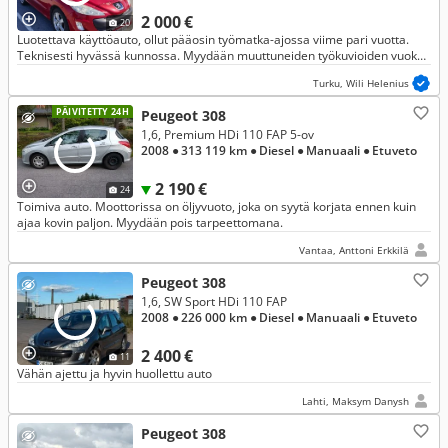
2 000 €
20
Luotettava käyttöauto, ollut pääosin työmatka-ajossa viime pari vuotta.
Teknisesti hyvässä kunnossa. Myydään muuttuneiden työkuvioiden vuoksi.
Valmis ajoon heti.
Turku, Wili Helenius
PÄIVITETTY 24H
Peugeot 308
1,6, Premium HDi 110 FAP 5-ov
2008
● 313 119 km
● Diesel
● Manuaali
● Etuveto
2 190 €
24
Toimiva auto. Moottorissa on öljyvuoto, joka on syytä korjata ennen kuin
ajaa kovin paljon. Myydään pois tarpeettomana.
Vantaa, Anttoni Erkkilä
Peugeot 308
1,6, SW Sport HDi 110 FAP
2008
● 226 000 km
● Diesel
● Manuaali
● Etuveto
2 400 €
11
Vähän ajettu ja hyvin huollettu auto
Lahti, Maksym Danysh
Peugeot 308