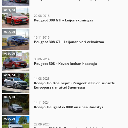
KOEAJOT
22.08.2016
Peugeot 308 GTI – Leijonakuningas
KOEAJOT
16.11.2015
Peugeot 308 GT – Leijonan veri velvoittaa
KOEAJOT
30.06.2014
Peugeot 308 – Kovan luokan haastaja
KOEAJOT
14.08.2025
Koeajo: Polttoainepihi Peugeot 2008 on suosittu
Euroopassa, muttei Suomessa
KOEAJOT
14.11.2024
Koeajo: Peugeot e-3008 on upea ilmestys
KOEAJOT
22.09.2023