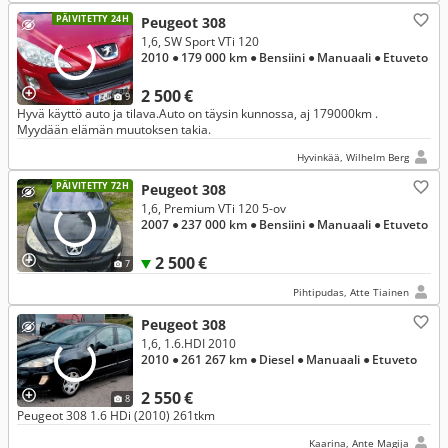
PÄIVITETTY 24H
Peugeot 308
1,6, SW Sport VTi 120
2010
● 179 000 km
● Bensiini
● Manuaali
● Etuveto
2 500 €
9
Hyvä käyttö auto ja tilava.Auto on täysin kunnossa, aj 179000km .
Myydään elämän muutoksen takia.
Hyvinkää, Wilhelm Berg
PÄIVITETTY 72H
Peugeot 308
1,6, Premium VTi 120 5-ov
2007
● 237 000 km
● Bensiini
● Manuaali
● Etuveto
2 500 €
7
Pihtipudas, Atte Tiainen
Peugeot 308
1,6, 1.6.HDI 2010
2010
● 261 267 km
● Diesel
● Manuaali
● Etuveto
2 550 €
8
Peugeot 308 1.6 HDi (2010) 261tkm
Kaarina, Ante Magija