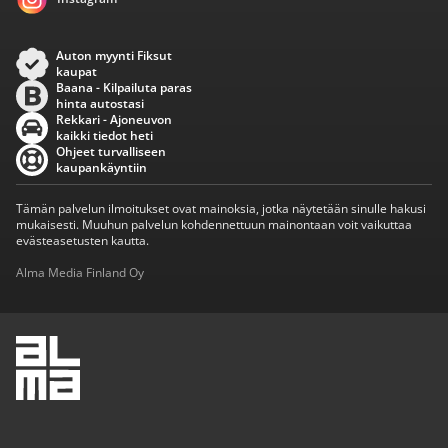
Auton myynti Fiksut
kaupat
Baana - Kilpailuta paras
hinta autostasi
Rekkari - Ajoneuvon
kaikki tiedot heti
Ohjeet turvalliseen
kaupankäyntiin
Tämän palvelun ilmoitukset ovat mainoksia, jotka näytetään sinulle hakusi
mukaisesti. Muuhun palvelun kohdennettuun mainontaan voit vaikuttaa
evästeasetusten kautta.
Alma Media Finland Oy