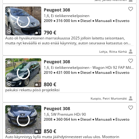
Peugeot 308
1,6, Ei tieliikennekelpoinen
2009
● 316 000 km
● Diesel
● Manuaali
● Etuveto
790 €
9
Auto oli hyväkuntoinen marraskuussa 2025 jolloin laitettu seisontaan,
mutta nyt keväällä ei auto enää käynnisty, auton seuraava katsastus on
elokuussa 2026, hyväkuntoisetkesä ja talvirenkaat aluvantei
Lohja, Riitta Kärhä
Peugeot 308
1,6, Ei tieliikennekelpoinen - Wagon HDi 92 FAP Millesim 200 II
2010
● 431 000 km
● Diesel
● Manuaali
● Etuveto
800 €
3
pakuksi rekattu pösö projektiksi
Kuopio, Petri Murtomäki
Peugeot 308
1,6, SW Premium HDi 90
2008
● 360 064 km
● Diesel
● Manuaali
● Etuveto
850 €
9
Auto käynnistyy kyllä mutta jäähdytinnesteet valuu ulos. Moottorin