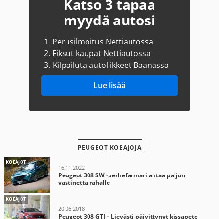
Katso 3 tapaa
myydä autosi
1.
Perusilmoitus Nettiautossa
2.
Fiksut kaupat Nettiautossa
3.
Kilpailuta autoliikkeet Baanassa
Lue lisää
PEUGEOT KOEAJOJA
KOEAJOT
16.11.2022
Peugeot 308 SW -perhefarmari antaa paljon
vastinetta rahalle
KOEAJOT
20.06.2018
Peugeot 308 GTI – Lievästi päivittynyt kissapeto