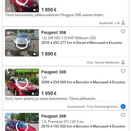
1 850 €
8
Tästä katsastettu, pikkuruokainen Peugeot 308 uuteen kotiin.
Kauhajoki, L M
Peugeot 308
1,6, SW HDi 110 FAP Millesim 200
2010
● 292 277 km
● Diesel
● Manuaali
● Etuveto
1 890 €
7
Oulu, Samuli Makkonen
PÄIVITETTY 72H
Peugeot 308
1,6
2008
● 254 000 km
● Bensiini
● Manuaali
● Etuveto
1 950 €
22
Siisti, hyvin pidetty ja vasta katsastettu. Tilava pikkuauto.
Kuusankoski, Tiina Österberg-Huttunen
Peugeot 308
1,6, Premium VTi 120 5-ov
2010
● 192 920 km
● Bensiini
● Manuaali
● Etuveto