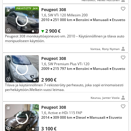
Heinävesi, Heikki Huttunen
PÄIVITETTY 24H
Peugeot 308
1,6, SW VTi 120 Millesim 200
2010
● 251 000 km
● Bensiini
● Manuaali
● Etuveto
2 900 €
12
Peugeot 308 monikäyttöajoneuvo vm. 2010 – Käytännöllinen ja tilava auto
monipuoliseen käyttöön.
Vantaa, Rony Nyman
Peugeot 308
1,6, SW Premium Plus VTi 120
2009
● 215 797 km
● Bensiini
● Manuaali
● Etuveto
2 990 €
9
Tilava ja käytännöllinen 7-rekisteröity perheauto, joka sopii erinomaisesti
perhekäyttöön.Melkein vuosi leimaa.
Keuruu, Janter Voola
Peugeot 308
1,6, Active e-HDi 115 FAP
2014
● 309 000 km
● Diesel
● Manuaali
● Etuveto
3 100 €
21