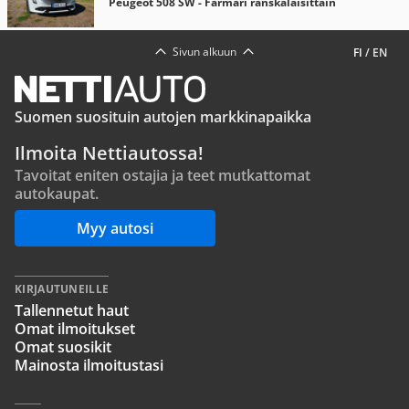
Peugeot 508 SW - Farmari ranskalaisittain
Sivun alkuun
FI
/
EN
Suomen suosituin autojen markkinapaikka
Ilmoita Nettiautossa!
Tavoitat eniten ostajia ja teet mutkattomat
autokaupat.
Myy autosi
KIRJAUTUNEILLE
Tallennetut haut
Omat ilmoitukset
Omat suosikit
Mainosta ilmoitustasi