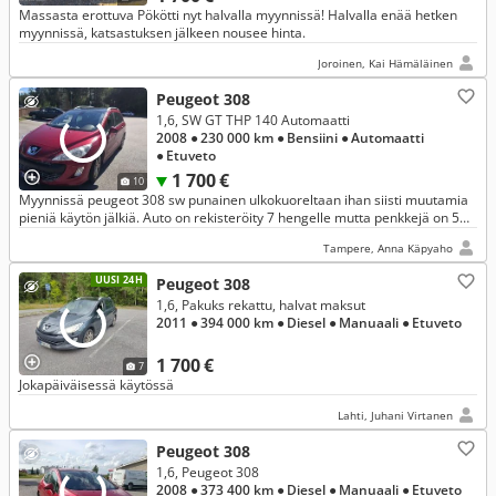
Massasta erottuva Pökötti nyt halvalla myynnissä! Halvalla enää hetken
myynnissä, katsastuksen jälkeen nousee hinta.
Joroinen, Kai Hämäläinen
Peugeot 308
1,6, SW GT THP 140 Automaatti
2008
● 230 000 km
● Bensiini
● Automaatti
● Etuveto
1 700 €
10
Myynnissä peugeot 308 sw punainen ulkokuoreltaan ihan siisti muutamia
pieniä käytön jälkiä. Auto on rekisteröity 7 hengelle mutta penkkejä on 5
kpl.
Tampere, Anna Käpyaho
UUSI 24H
Peugeot 308
1,6, Pakuks rekattu, halvat maksut
2011
● 394 000 km
● Diesel
● Manuaali
● Etuveto
1 700 €
7
Jokapäiväisessä käytössä
Lahti, Juhani Virtanen
Peugeot 308
1,6, Peugeot 308
2008
● 373 400 km
● Diesel
● Manuaali
● Etuveto