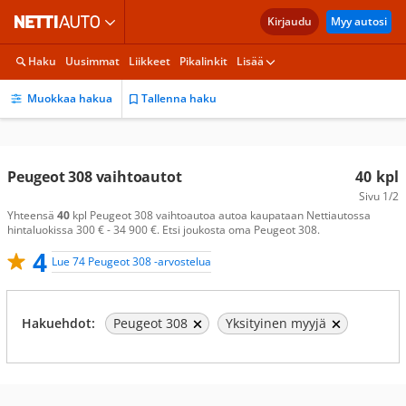
Kirjaudu
Myy autosi
Haku
Uusimmat
Liikkeet
Pikalinkit
Lisää
Muokkaa hakua
Tallenna haku
Peugeot 308 vaihtoautot
40
kpl
Sivu
1/2
Yhteensä
40
kpl Peugeot 308 vaihtoautoa autoa kaupataan Nettiautossa
hintaluokissa 300 € - 34 900 €. Etsi joukosta oma Peugeot 308.
4
Lue 74 Peugeot 308 -arvostelua
Hakuehdot:
Peugeot 308
Yksityinen myyjä