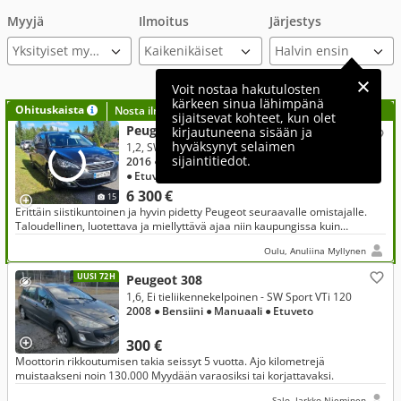
Myyjä
Ilmoitus
Järjestys
Yksityiset myyjät
Voit nostaa hakutulosten
kärkeen sinua lähimpänä
Ohituskaista
Nosta ilmoituksesi tähän?
sijaitsevat kohteet, kun olet
Peugeot 308
kirjautuneena sisään ja
hyväksynyt selaimen
1,2, SW Allure PureTech 130 Automaatti
sijaintitiedot.
2016
● 131 876 km
● Bensiini
● Automaatti
● Etuveto
6 300 €
15
Erittäin siistikuntoinen ja hyvin pidetty Peugeot seuraavalle omistajalle.
Taloudellinen, luotettava ja miellyttävä ajaa niin kaupungissa kuin
pidemmilläkin matkoilla.
Oulu, Anuliina Myllynen
UUSI 72H
Peugeot 308
1,6, Ei tieliikennekelpoinen - SW Sport VTi 120
2008
● Bensiini
● Manuaali
● Etuveto
300 €
Moottorin rikkoutumisen takia seissyt 5 vuotta. Ajo kilometrejä
muistaakseni noin 130.000 Myydään varaosiksi tai korjattavaksi.
Salo, Jarkko Nieminen