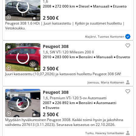
1,6
2008
● 272 000 km
● Diesel
● Manuaali
● Etuveto
2 500 €
22
Peugeot 308 1.6 HDi | Juuri katsastettu | Kytkin ja suuttimet huollettu |
Vetokoukku.
Alajärvi, Tuomas Kantonen
Peugeot 308
1,6, SW VTi 120 Millesim 200 II
2010
● 283 000 km
● Bensiini
● Manuaali
● Etuveto
2 500 €
9
Juuri katsastettu (10,07,2026) ja kattavasti huollettu Peugeot 308 SW!
Joensuu, Maria Kokkanen
Peugeot 308
1,6, Premium VTi 120 5-ov Automaatti
2007
● 226 892 km
● Bensiini
● Automaatti
● Etuveto
2 500 €
16
Myydään hyväkuntoinen Peugeot 3008. Kaikki toimii hyvin ja jakohihna
vaihdettu 207613 (3.11.2023). Seuraava katsastus on 22.10.2026.
Turku, Hawrey Ismailbaker