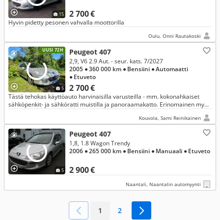
2 700 €
15
Hyvin pidetty pesonen vahvalla moottorilla
Oulu, Onni Rautakoski
UUSI 72H
Peugeot 407
2,9, V6 2.9 Aut. - seur. kats. 7/2027
2005
● 360 000 km
● Bensiini
● Automaatti
● Etuveto
2 700 €
5
Tästä tehokas käyttöauto harvinaisilla varusteilla - mm. kokonahkaiset
sähköpenkit- ja sähköratti muistilla ja panoraamakatto. Erinomainen myös
vetoautona. 3x isofix lastenistuimille.
Kouvola, Sami Reinikainen
Peugeot 407
1,8, 1.8 Wagon Trendy
2006
● 265 000 km
● Bensiini
● Manuaali
● Etuveto
2 900 €
5
Naantali, Naantalin automyynti
1
2