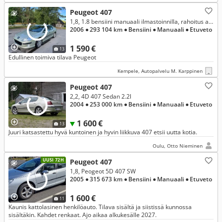
Peugeot 407
1,8, 1.8 bensiini manuaali ilmastoinnilla, rahoitus alk 69€/kk
2006
● 293 104 km
● Bensiini
● Manuaali
● Etuveto
1 590 €
13
Edullinen toimiva tilava Peugeot
Kempele, Autopalvelu M. Karppinen
Peugeot 407
2,2, 4D 407 Sedan 2.2l
2004
● 253 000 km
● Bensiini
● Manuaali
● Etuveto
1 600 €
13
Juuri katsastettu hyvä kuntoinen ja hyvin liikkuva 407 etsii uutta kotia.
Oulu, Otto Nieminen
UUSI 72H
Peugeot 407
1,8, Peogeot 5D 407 SW
2005
● 315 673 km
● Bensiini
● Manuaali
● Etuveto
1 600 €
11
Kaunis kattolasinen henkilöauto. Tilava sisältä ja siistissä kunnossa
sisältäkin. Kahdet renkaat. Ajo aikaa alkukesälle 2027.