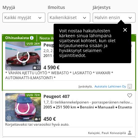
Myyjä
Ilmoitus
Järjestys
Kaikki myyjät
Voit nostaa hakutulosten
kärkeen sinua lähimpänä
Ohituskaista
Nosta ilmoituksesi tähän?
sijaitsevat kohteet, kun olet
UUSI 24H
Peugeot 407
kirjautuneena sisään ja
hyväksynyt selaimen
2,0, 2.0 SW Executive HDi 140 FAP * WEBASTO * KATSASTETTU 8/26 *
sijaintitiedot.
2011
● 146 000 km
● Diesel
● Manuaali
● Etuveto
4 590 €
25
* VÄHÄN AJETTU LÖYTÖ * WEBASTO * LASIKATTO * VAKKARI *
AUTOMAATTI-ILMASTOINTI *
Jyväskylä,
Autotalo Lahtinen Oy
UUSI 72H
Peugeot 407
1,7, Ei tieliikennekelpoinen - porrasperäinen neliovinen
2005
● 251 500 km
● Bensiini
● Manuaali
● Etuveto
450 €
4
Korjattavaksi tai varaosiksi hyvä auto.
Kalajoki, Pauli Koivusipilä