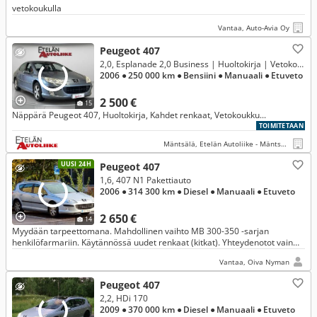
vetokoukulla
Vantaa, Auto-Avia Oy
Peugeot 407
2,0, Esplanade 2,0 Business | Huoltokirja | Vetokoukku | Kahdet renkaat | Lohkolämmitin |
2006
● 250 000 km
● Bensiini
● Manuaali
● Etuveto
2 500 €
15
Näppärä Peugeot 407, Huoltokirja, Kahdet renkaat, Vetokoukku...
TOIMITETAAN
Mäntsälä, Etelän Autoliike - Mäntsälä
UUSI 24H
Peugeot 407
1,6, 407 N1 Pakettiauto
2006
● 314 300 km
● Diesel
● Manuaali
● Etuveto
2 650 €
14
Myydään tarpeettomana. Mahdollinen vaihto MB 300-350 -sarjan
henkilöfarmariin. Käytännössä uudet renkaat (kitkat). Yhteydenotot vain
puhelimitse.
Vantaa, Oiva Nyman
Peugeot 407
2,2, HDi 170
2009
● 370 000 km
● Diesel
● Manuaali
● Etuveto