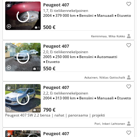
Peugeot 407
1,7, Ei tieliikennekelpoinen
2004
● 379 000 km
● Bensiini
● Manuaali
● Etuveto
500 €
6
Keminmaa, Mika Kokko
Peugeot 407
2,0, Ei tieliikennekelpoinen
2005
● 250 000 km
● Bensiini
● Automaatti
● Etuveto
550 €
11
Askainen, Niklas Gottschalk
Peugeot 407
2,2, Ei tieliikennekelpoinen
2004
● 313 000 km
● Bensiini
● Manuaali
● Etuveto
790 €
19
Peugeot 407 SW 2.2 bensa | nahat | panoraama | projekti
Pori, Inkeri Lehtonen
Peugeot 407