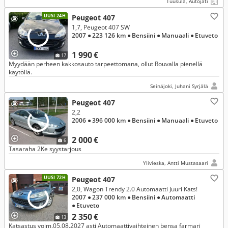
Tuusula, Autojati
UUSI 24H
Peugeot 407
1,7, Peugeot 407 SW
2007
● 223 126 km
● Bensiini
● Manuaali
● Etuveto
1 990 €
17
Myydään perheen kakkosauto tarpeettomana, ollut Rouvalla pienellä
käytöllä.
Seinäjoki, Juhani Syrjälä
Peugeot 407
2,2
2006
● 396 000 km
● Bensiini
● Manuaali
● Etuveto
2 000 €
6
Tasaraha 2Ke syystarjous
Ylivieska, Antti Mustasaari
UUSI 72H
Peugeot 407
2,0, Wagon Trendy 2.0 Automaatti Juuri Kats!
2007
● 237 000 km
● Bensiini
● Automaatti
● Etuveto
2 350 €
13
Katsastus voim.05.08.2027 asti Automaattivaihteinen bensa farmari