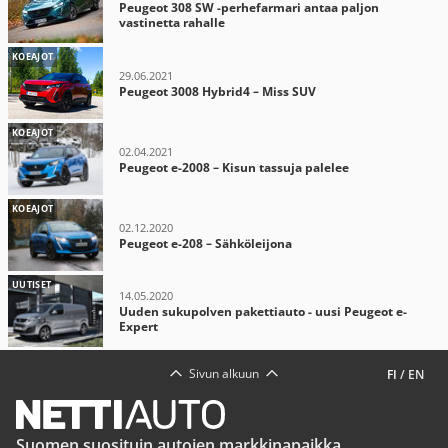
Peugeot 308 SW -perhefarmari antaa paljon
vastinetta rahalle
KOEAJOT
29.06.2021
Peugeot 3008 Hybrid4 – Miss SUV
KOEAJOT
02.04.2021
Peugeot e-2008 – Kisun tassuja palelee
KOEAJOT
02.12.2020
Peugeot e-208 – Sähköleijona
UUTISET
14.05.2020
Uuden sukupolven pakettiauto - uusi Peugeot e-
Expert
Sivun alkuun
FI
/
EN
Suomen suosituin autojen markkinapaikka