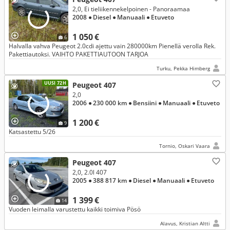
2,0, Ei tieliikennekelpoinen - Panoraamaa
2008
● Diesel
● Manuaali
● Etuveto
1 050 €
6
Halvalla vahva Peugeot 2.0cdi ajettu vain 280000km Pienellä verolla Rek.
Pakettiautoksi. VAIHTO PAKETTIAUTOON TARJOA
Turku, Pekka Himberg
UUSI 72H
Peugeot 407
2,0
2006
● 230 000 km
● Bensiini
● Manuaali
● Etuveto
1 200 €
9
Katsastettu 5/26
Tornio, Oskari Vaara
Peugeot 407
2,0, 2.0l 407
2005
● 388 817 km
● Diesel
● Manuaali
● Etuveto
1 399 €
14
Vuoden leimalla varustettu kaikki toimiva Pösö
Alavus, Kristian Altti