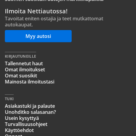
Ilmoita Nettiautossa!
Tavoitat eniten ostajia ja teet mutkattomat
autokaupat.
Myy autosi
KIRJAUTUNEILLE
Tallennetut haut
Omat ilmoitukset
Omat suosikit
Mainosta ilmoitustasi
TUKI
Asiakastuki ja palaute
Unohditko salasanan?
Usein kysyttyä
Turvallisuusohjeet
Käyttöehdot