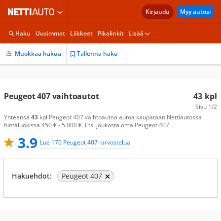
Kirjaudu
Myy autosi
Haku
Uusimmat
Liikkeet
Pikalinkit
Lisää
Muokkaa hakua
Tallenna haku
Peugeot 407 vaihtoautot
43
kpl
Sivu
1/2
Yhteensä
43
kpl Peugeot 407 vaihtoautoa autoa kaupataan Nettiautossa
hintaluokissa 450 € - 5 000 €. Etsi joukosta oma Peugeot 407.
3.9
Lue 170 Peugeot 407 -arvostelua
Hakuehdot:
Peugeot 407