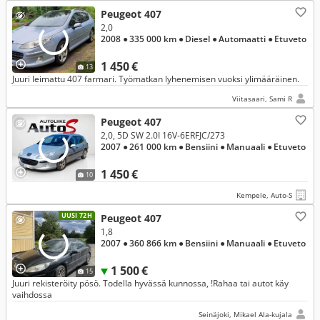
Peugeot 407
2,0
2008
● 335 000 km
● Diesel
● Automaatti
● Etuveto
1 450 €
13
Juuri leimattu 407 farmari. Työmatkan lyhenemisen vuoksi ylimääräinen.
Viitasaari, Sami R
Peugeot 407
2,0, 5D SW 2.0I 16V-6ERFJC/273
2007
● 261 000 km
● Bensiini
● Manuaali
● Etuveto
1 450 €
10
Kempele, Auto-S
UUSI 72H
Peugeot 407
1,8
2007
● 360 866 km
● Bensiini
● Manuaali
● Etuveto
1 500 €
15
Juuri rekisteröity pösö. Todella hyvässä kunnossa, !Rahaa tai autot käy
vaihdossa
Seinäjoki, Mikael Ala-kujala