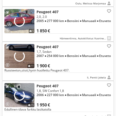
Oulu, Melissa Marjomaa
Peugeot 407
2,0, 2.0
2005
● 277 000 km
● Bensiini
● Manuaali
● Etuveto
1 850 €
5
Hämeenlinna, Autokiillotus Vuorinen Hannu
Peugeot 407
1,7, Sedan
2007
● 254 000 km
● Bensiini
● Manuaali
● Etuveto
1 900 €
11
Ruosteeton,siisti,hyvin huollettu Peugeot 407.
Ii, Pentti Jokela
Peugeot 407
1,8, SW Confort 1,8
2006
● 227 000 km
● Bensiini
● Manuaali
● Etuveto
1 950 €
15
Edullinen tilava farkku lasikatolla