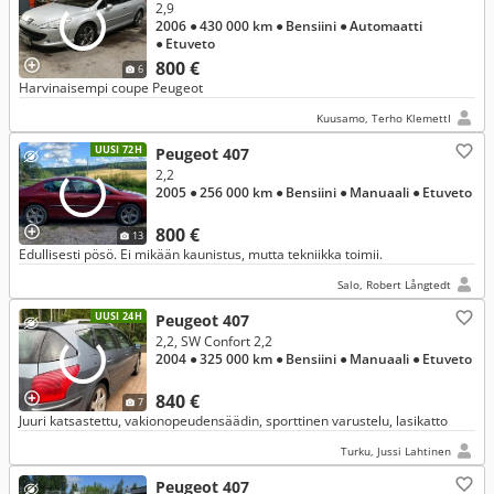
2,9
2006
● 430 000 km
● Bensiini
● Automaatti
● Etuveto
800 €
6
Harvinaisempi coupe Peugeot
Kuusamo, Terho KlemettI
UUSI 72H
Peugeot 407
2,2
2005
● 256 000 km
● Bensiini
● Manuaali
● Etuveto
800 €
13
Edullisesti pösö. Ei mikään kaunistus, mutta tekniikka toimii.
Salo, Robert Långtedt
UUSI 24H
Peugeot 407
2,2, SW Confort 2,2
2004
● 325 000 km
● Bensiini
● Manuaali
● Etuveto
840 €
7
Juuri katsastettu, vakionopeudensäädin, sporttinen varustelu, lasikatto
Turku, Jussi Lahtinen
Peugeot 407