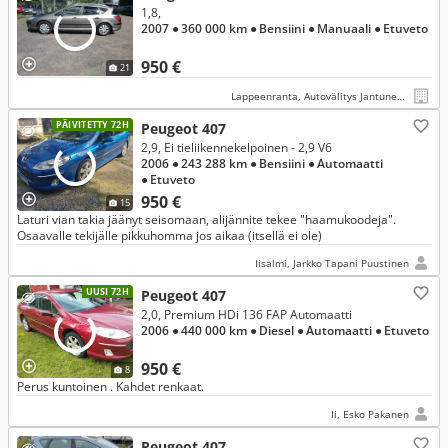
1,8,
2007
● 360 000 km
● Bensiini
● Manuaali
● Etuveto
950 €
21
Lappeenranta, Autovälitys Jantunen Ky
PÄIVITETTY 72H
Peugeot 407
2,9, Ei tieliikennekelpoinen - 2,9 V6
2006
● 243 288 km
● Bensiini
● Automaatti
● Etuveto
950 €
15
Laturi vian takia jäänyt seisomaan, alijännite tekee "haamukoodeja".
Osaavalle tekijälle pikkuhomma jos aikaa (itsellä ei ole)
Iisalmi, Jarkko Tapani Puustinen
UUSI 72H
Peugeot 407
2,0, Premium HDi 136 FAP Automaatti
2006
● 440 000 km
● Diesel
● Automaatti
● Etuveto
950 €
8
Perus kuntoinen . Kahdet renkaat.
Ii, Esko Pakanen
Peugeot 407