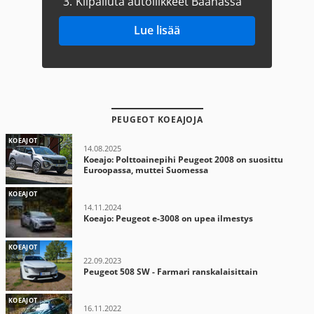
3.
Kilpailuta autoliikkeet Baanassa
Lue lisää
PEUGEOT KOEAJOJA
KOEAJOT
14.08.2025
Koeajo: Polttoainepihi Peugeot 2008 on suosittu
Euroopassa, muttei Suomessa
KOEAJOT
14.11.2024
Koeajo: Peugeot e-3008 on upea ilmestys
KOEAJOT
22.09.2023
Peugeot 508 SW - Farmari ranskalaisittain
KOEAJOT
16.11.2022