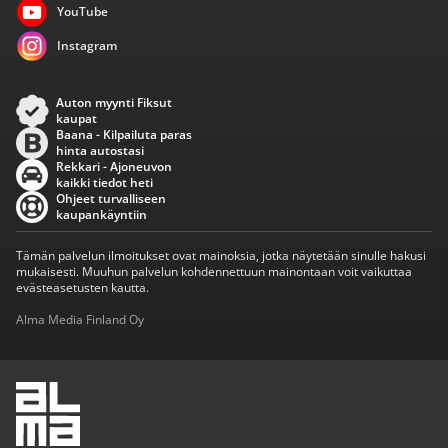
YouTube
Instagram
Auton myynti Fiksut
kaupat
Baana - Kilpailuta paras
hinta autostasi
Rekkari - Ajoneuvon
kaikki tiedot heti
Ohjeet turvalliseen
kaupankäyntiin
Tämän palvelun ilmoitukset ovat mainoksia, jotka näytetään sinulle hakusi
mukaisesti. Muuhun palvelun kohdennettuun mainontaan voit vaikuttaa
evästeasetusten kautta.
Alma Media Finland Oy