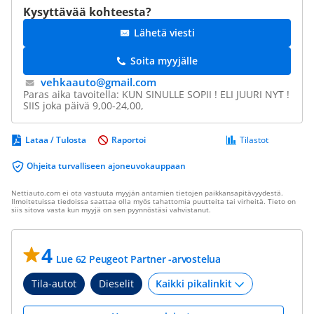
Kysyttävää kohteesta?
Lähetä viesti
Soita myyjälle
vehkaauto@​gmail.com
Paras aika tavoitella: KUN SINULLE SOPII ! ELI JUURI NYT !
SIIS joka päivä 9,00-24,00,
Lataa / Tulosta
Raportoi
Tilastot
Ohjeita turvalliseen ajoneuvokauppaan
Nettiauto.com ei ota vastuuta myyjän antamien tietojen paikkansapitävyydestä.
Ilmoitetuissa tiedoissa saattaa olla myös tahattomia puutteita tai virheitä. Tieto on
siis sitova vasta kun myyjä on sen pyynnöstäsi vahvistanut.
4
Lue 62 Peugeot Partner -arvostelua
Tila-autot
Dieselit