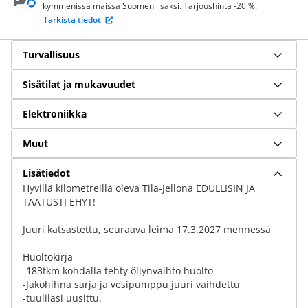
kymmenissä maissa Suomen lisäksi. Tarjoushinta -20 %.
Tarkista tiedot
Turvallisuus
Sisätilat ja mukavuudet
Elektroniikka
Muut
Lisätiedot
Hyvillä kilometreillä oleva Tila-Jellona EDULLISIN JA
TAATUSTI EHYT!
Juuri katsastettu, seuraava leima 17.3.2027 mennessä
Huoltokirja
-183tkm kohdalla tehty öljynvaihto huolto
-Jakohihna sarja ja vesipumppu juuri vaihdettu
-tuulilasi uusittu.