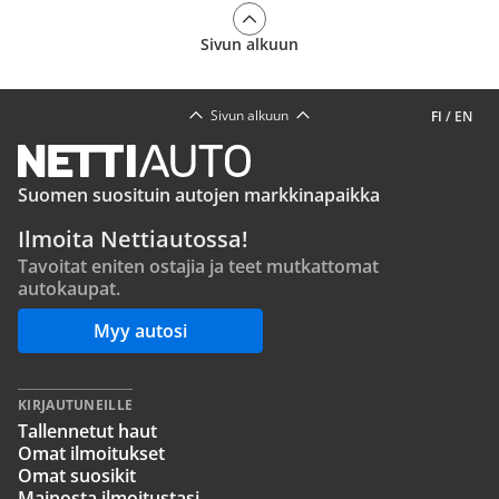
Sivun alkuun
Sivun alkuun
FI
/
EN
Suomen suosituin autojen markkinapaikka
Ilmoita Nettiautossa!
Tavoitat eniten ostajia ja teet mutkattomat
autokaupat.
Myy autosi
KIRJAUTUNEILLE
Tallennetut haut
Omat ilmoitukset
Omat suosikit
Mainosta ilmoitustasi