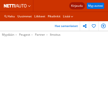
Kirjaudu
Myy autosi
Haku
Uusimmat
Liikkeet
Pikalinkit
Lisää
Hae samanlaiset
Myydään
Peugeot
Partner
Ilmoitus