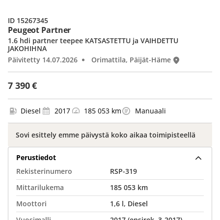
ID 15267345
Peugeot Partner
1.6 hdi partner teepee KATSASTETTU ja VAIHDETTU
JAKOHIHNA
Päivitetty 14.07.2026
Orimattila, Päijät-Häme
7 390 €
Diesel
2017
185 053 km
Manuaali
Sovi esittely emme päivystä koko aikaa toimipisteellä
Perustiedot
Rekisterinumero
RSP-319
Mittarilukema
185 053 km
Moottori
1,6 l, Diesel
Vuosimalli
2017 (ensirek. 3-2017)