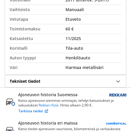
Vaihteisto
Manuaali
Vetotapa
Etuveto
Toimistomaksu
60 €
Katsastettu
11/2025
Korimalli
Tila-auto
Auton tyyppi
Henkilöauto
Väri
Harmaa metalliväri
Tekniset tiedot
Ajoneuvon historia Suomessa
Katso ajoneuvon aiemmat omistajat, tehdyt katsastukset ja
vakuutukset
Rekkari.fistä
. Hinta alkaen 2,90 €.
Tarkista tiedot
Ajoneuvon historia eri maissa
Katso tiedot ajoneuvon vaurioista, kilometreistä ja varkauksista