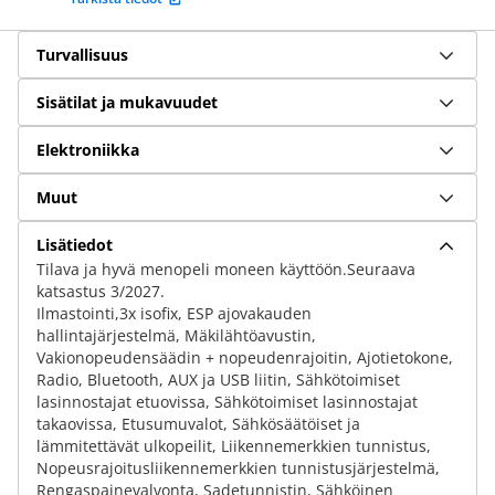
Turvallisuus
Sisätilat ja mukavuudet
Elektroniikka
Muut
Lisätiedot
Tilava ja hyvä menopeli moneen käyttöön.Seuraava
katsastus 3/2027.
Ilmastointi,3x isofix, ESP ajovakauden
hallintajärjestelmä, Mäkilähtöavustin,
Vakionopeudensäädin + nopeudenrajoitin, Ajotietokone,
Radio, Bluetooth, AUX ja USB liitin, Sähkötoimiset
lasinnostajat etuovissa, Sähkötoimiset lasinnostajat
takaovissa, Etusumuvalot, Sähkösäätöiset ja
lämmitettävät ulkopeilit, Liikennemerkkien tunnistus,
Nopeusrajoitusliikennemerkkien tunnistusjärjestelmä,
Rengaspainevalvonta, Sadetunnistin, Sähköinen