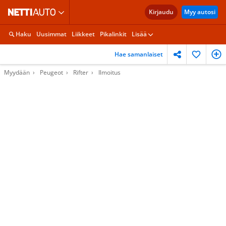
Kirjaudu
Myy autosi
Haku
Uusimmat
Liikkeet
Pikalinkit
Lisää
Hae samanlaiset
Myydään
Peugeot
Rifter
Ilmoitus