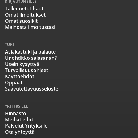
KIRJAUTUNEILLE
Tallennetut haut
Omat ilmoitukset
Omat suosikit
Mainosta ilmoitustasi
TUKI
Asiakastuki ja palaute
Unohditko salasanan?
Usein kysyttyä
Turvallisuusohjeet
Käyttöehdot
Oppaat
Saavutettavuusseloste
YRITYKSILLE
Hinnasto
Mediatiedot
Palvelut Yrityksille
Ota yhteyttä