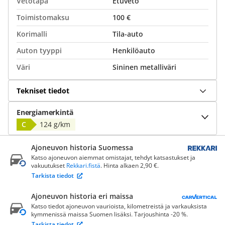
Vetotapa
Etuveto
Toimistomaksu
100 €
Korimalli
Tila-auto
Auton tyyppi
Henkilöauto
Väri
Sininen metalliväri
Tekniset tiedot
Energiamerkintä
C
124 g/km
Ajoneuvon historia Suomessa
Katso ajoneuvon aiemmat omistajat, tehdyt katsastukset ja
vakuutukset
Rekkari.fistä
. Hinta alkaen 2,90 €.
Tarkista tiedot
Ajoneuvon historia eri maissa
Katso tiedot ajoneuvon vaurioista, kilometreistä ja varkauksista
kymmenissä maissa Suomen lisäksi. Tarjoushinta -20 %.
Tarkista tiedot