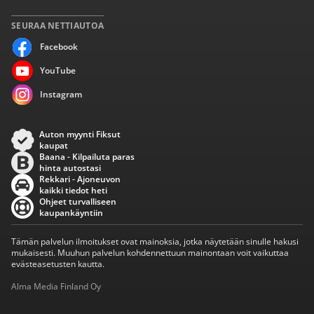
SEURAA NETTIAUTOA
Facebook
YouTube
Instagram
Auton myynti Fiksut
kaupat
Baana - Kilpailuta paras
hinta autostasi
Rekkari - Ajoneuvon
kaikki tiedot heti
Ohjeet turvalliseen
kaupankäyntiin
Tämän palvelun ilmoitukset ovat mainoksia, jotka näytetään sinulle hakusi
mukaisesti. Muuhun palvelun kohdennettuun mainontaan voit vaikuttaa
evästeasetusten kautta.
Alma Media Finland Oy