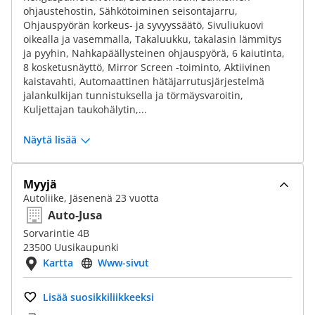
ohjaustehostin, Sähkötoiminen seisontajarru,
Ohjauspyörän korkeus- ja syvyyssäätö, Sivuliukuovi
oikealla ja vasemmalla, Takaluukku, takalasin lämmitys
ja pyyhin, Nahkapäällysteinen ohjauspyörä, 6 kaiutinta,
8 kosketusnäyttö, Mirror Screen -toiminto, Aktiivinen
kaistavahti, Automaattinen hätäjarrutusjärjestelmä
jalankulkijan tunnistuksella ja törmäysvaroitin,
Kuljettajan taukohälytin,...
Näytä lisää
Myyjä
Autoliike, Jäsenenä 23 vuotta
Auto-Jusa
Sorvarintie 4B
23500 Uusikaupunki
Kartta
Www-sivut
Lisää suosikkiliikkeeksi