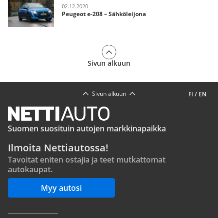
02.12.2020
Peugeot e-208 – Sähköleijona
Sivun alkuun
Sivun alkuun
FI
/
EN
Suomen suosituin autojen markkinapaikka
Ilmoita Nettiautossa!
Tavoitat eniten ostajia ja teet mutkattomat
autokaupat.
Myy autosi