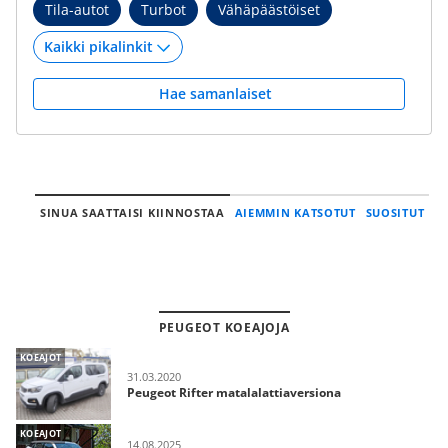
Tila-autot
Turbot
Vähäpäästöiset
Hae samanlaiset
SINUA SAATTAISI KIINNOSTAA
AIEMMIN KATSOTUT
SUOSITUT
PEUGEOT KOEAJOJA
KOEAJOT
31.03.2020
Peugeot Rifter matalalattiaversiona
KOEAJOT
14.08.2025