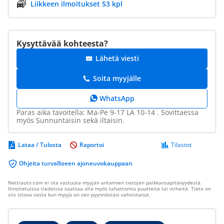
Liikkeen ilmoitukset 53 kpl
Kysyttävää kohteesta?
Lähetä viesti
Soita myyjälle
WhatsApp
Paras aika tavoitella: Ma-Pe 9-17 LA 10-14 . Sovittaessa
myös Sunnuntaisin sekä iltaisin.
Lataa / Tulosta
Raportoi
Tilastot
Ohjeita turvalliseen ajoneuvokauppaan
Nettiauto.com ei ota vastuuta myyjän antamien tietojen paikkansapitävyydestä.
Ilmoitetuissa tiedoissa saattaa olla myös tahattomia puutteita tai virheitä. Tieto on
siis sitova vasta kun myyjä on sen pyynnöstäsi vahvistanut.