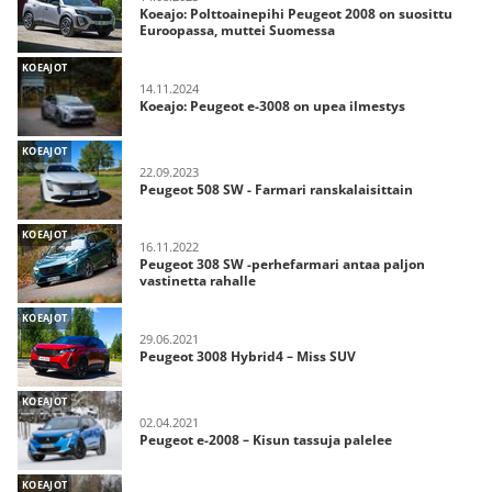
Koeajo: Polttoainepihi Peugeot 2008 on suosittu
Euroopassa, muttei Suomessa
KOEAJOT
14.11.2024
Koeajo: Peugeot e-3008 on upea ilmestys
KOEAJOT
22.09.2023
Peugeot 508 SW - Farmari ranskalaisittain
KOEAJOT
16.11.2022
Peugeot 308 SW -perhefarmari antaa paljon
vastinetta rahalle
KOEAJOT
29.06.2021
Peugeot 3008 Hybrid4 – Miss SUV
KOEAJOT
02.04.2021
Peugeot e-2008 – Kisun tassuja palelee
KOEAJOT