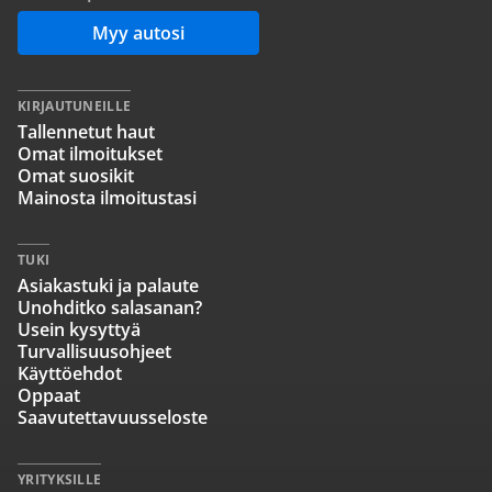
Myy autosi
KIRJAUTUNEILLE
Tallennetut haut
Omat ilmoitukset
Omat suosikit
Mainosta ilmoitustasi
TUKI
Asiakastuki ja palaute
Unohditko salasanan?
Usein kysyttyä
Turvallisuusohjeet
Käyttöehdot
Oppaat
Saavutettavuusseloste
YRITYKSILLE