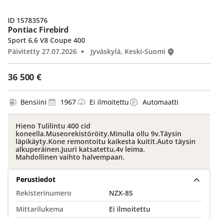
ID 15783576
Pontiac Firebird
Sport 6,6 V8 Coupe 400
Päivitetty 27.07.2026
Jyväskylä, Keski-Suomi
36 500 €
Bensiini
1967
Ei ilmoitettu
Automaatti
Hieno Tulilintu 400 cid
koneella.Museorekistöröity.Minulla ollu 9v.Täysin
läpikäyty.Kone remontoitu kaikesta kuitit.Auto täysin
alkuperäinen.Juuri katsatettu,4v leima.
Mahdollinen vaihto halvempaan.
Perustiedot
Rekisterinumero
NZX-85
Mittarilukema
Ei ilmoitettu