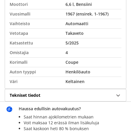
Moottori
6,6 l, Bensiini
Vuosimalli
1967 (ensirek. 1-1967)
Vaihteisto
Automaatti
Vetotapa
Takaveto
Katsastettu
5/2025
Omistajia
4
Korimalli
Coupe
Auton tyyppi
Henkilöauto
Väri
Keltainen
Tekniset tiedot
Haussa edullisin autovakuutus?
Saat hinnan ajokilometrien mukaan
Voit maksaa 12 erässä ilman lisäkuluja
Saat kaskoon heti 80 % bonuksen