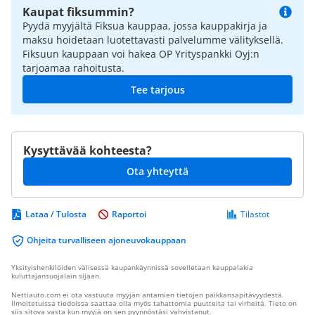
Kaupat fiksummin?
Pyydä myyjältä Fiksua kauppaa, jossa kauppakirja ja
maksu hoidetaan luotettavasti palvelumme välityksellä.
Fiksuun kauppaan voi hakea OP Yrityspankki Oyj:n
tarjoamaa rahoitusta.
Tee tarjous
Kysyttävää kohteesta?
Ota yhteyttä
Lataa / Tulosta
Raportoi
Tilastot
Ohjeita turvalliseen ajoneuvokauppaan
Yksityishenkilöiden välisessä kaupankäynnissä sovelletaan kauppalakia
kuluttajansuojalain sijaan.
Nettiauto.com ei ota vastuuta myyjän antamien tietojen paikkansapitävyydestä.
Ilmoitetuissa tiedoissa saattaa olla myös tahattomia puutteita tai virheitä. Tieto on
siis sitova vasta kun myyjä on sen pyynnöstäsi vahvistanut.