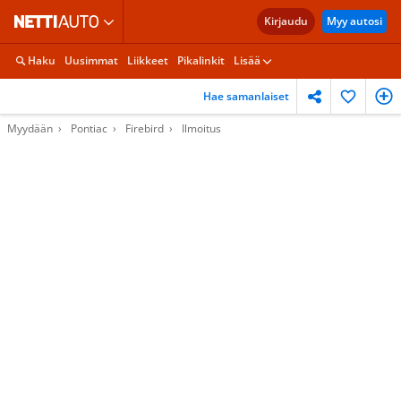
Kirjaudu
Myy autosi
Haku
Uusimmat
Liikkeet
Pikalinkit
Lisää
Hae samanlaiset
Myydään
Pontiac
Firebird
Ilmoitus