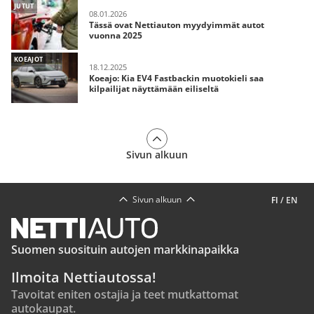
JUTUT
08.01.2026
Tässä ovat Nettiauton myydyimmät autot
vuonna 2025
KOEAJOT
18.12.2025
Koeajo: Kia EV4 Fastbackin muotokieli saa
kilpailijat näyttämään eiliseltä
Sivun alkuun
Sivun alkuun
FI
/
EN
Suomen suosituin autojen markkinapaikka
Ilmoita Nettiautossa!
Tavoitat eniten ostajia ja teet mutkattomat
autokaupat.