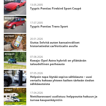
KOEAJOT
13.05.2005
Tyypit: Pontiac Firebird Sport Coupé
KOEAJOT
17.07.2005
Tyypit: Pontiac Trans Sport
UUTISET
20.01.2026
Uutta: Selvitä auton kansainväliset
historiatiedot carVerticalin avulla
KOEAJOT
07.08.2026
Koeajo: Opel Astra hybridi on yllättävän
taloudellinen perheauto
VINKIT
07.05.2026
Helpoin tapa löytää sopiva sähköauto – uusi
vertailu kokoaa yhteen kaiken tärkeän tiedon
sähköautoista
VINKIT
17.04.2026
Nettikaravaani uudistuu: helppoutta hakuun ja
turvaa kaupankäyntiin