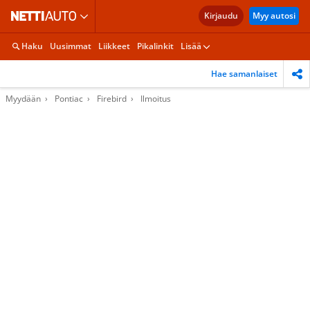
Kirjaudu
Myy autosi
Haku
Uusimmat
Liikkeet
Pikalinkit
Lisää
Hae samanlaiset
Myydään
Pontiac
Firebird
Ilmoitus