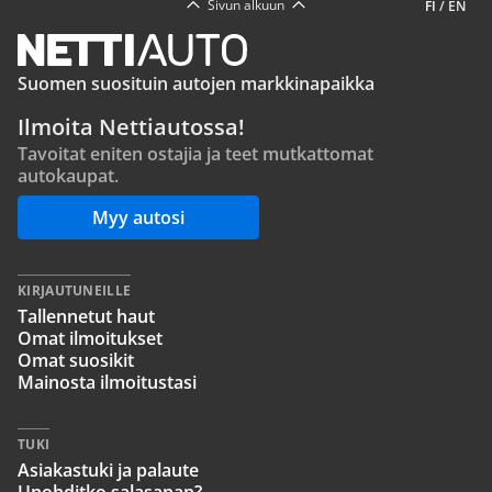
Sivun alkuun
FI
/
EN
Suomen suosituin autojen markkinapaikka
Ilmoita Nettiautossa!
Tavoitat eniten ostajia ja teet mutkattomat
autokaupat.
Myy autosi
KIRJAUTUNEILLE
Tallennetut haut
Omat ilmoitukset
Omat suosikit
Mainosta ilmoitustasi
TUKI
Asiakastuki ja palaute