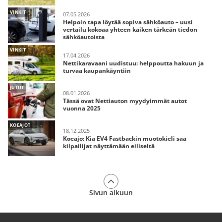
VINKIT
07.05.2026
Helpoin tapa löytää sopiva sähköauto – uusi
vertailu kokoaa yhteen kaiken tärkeän tiedon
sähköautoista
VINKIT
17.04.2026
Nettikaravaani uudistuu: helppoutta hakuun ja
turvaa kaupankäyntiin
JUTUT
08.01.2026
Tässä ovat Nettiauton myydyimmät autot
vuonna 2025
KOEAJOT
18.12.2025
Koeajo: Kia EV4 Fastbackin muotokieli saa
kilpailijat näyttämään eiliseltä
Sivun alkuun