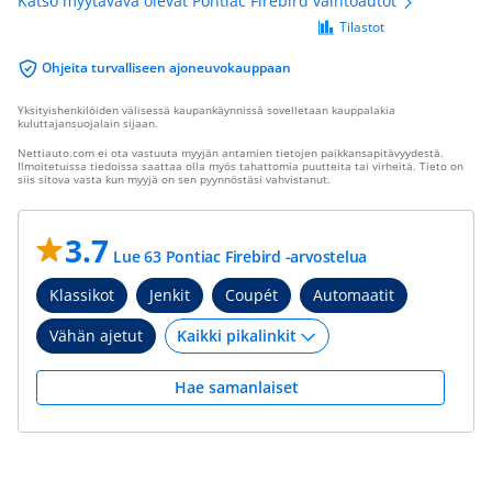
Katso myytävävä olevat Pontiac Firebird vaihtoautot
Tilastot
Ohjeita turvalliseen ajoneuvokauppaan
Yksityishenkilöiden välisessä kaupankäynnissä sovelletaan kauppalakia
kuluttajansuojalain sijaan.
Nettiauto.com ei ota vastuuta myyjän antamien tietojen paikkansapitävyydestä.
Ilmoitetuissa tiedoissa saattaa olla myös tahattomia puutteita tai virheitä. Tieto on
siis sitova vasta kun myyjä on sen pyynnöstäsi vahvistanut.
3.7
Lue 63 Pontiac Firebird -arvostelua
Klassikot
Jenkit
Coupét
Automaatit
Vähän ajetut
Hae samanlaiset