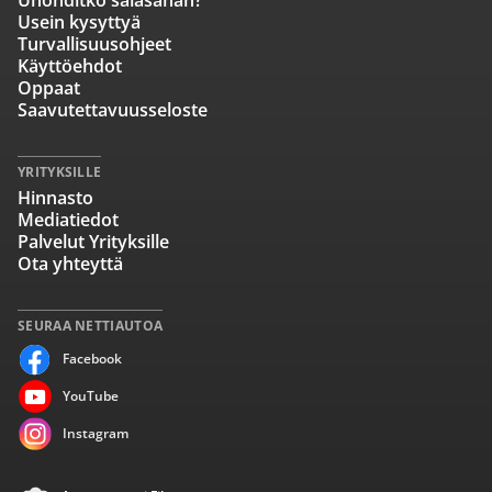
Unohditko salasanan?
Usein kysyttyä
Turvallisuusohjeet
Käyttöehdot
Oppaat
Saavutettavuusseloste
YRITYKSILLE
Hinnasto
Mediatiedot
Palvelut Yrityksille
Ota yhteyttä
SEURAA NETTIAUTOA
Facebook
YouTube
Instagram