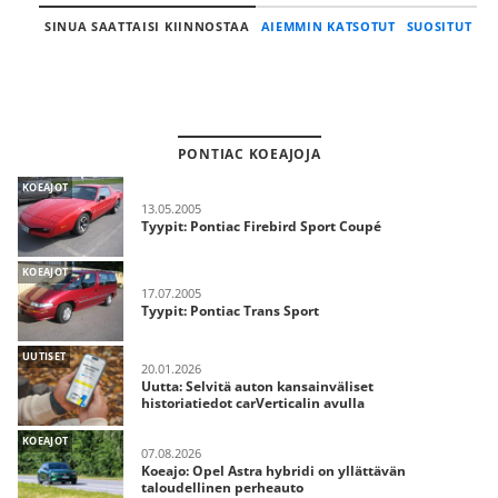
SINUA SAATTAISI KIINNOSTAA
AIEMMIN KATSOTUT
SUOSITUT
PONTIAC KOEAJOJA
KOEAJOT
13.05.2005
Tyypit: Pontiac Firebird Sport Coupé
KOEAJOT
17.07.2005
Tyypit: Pontiac Trans Sport
UUTISET
20.01.2026
Uutta: Selvitä auton kansainväliset
historiatiedot carVerticalin avulla
KOEAJOT
07.08.2026
Koeajo: Opel Astra hybridi on yllättävän
taloudellinen perheauto