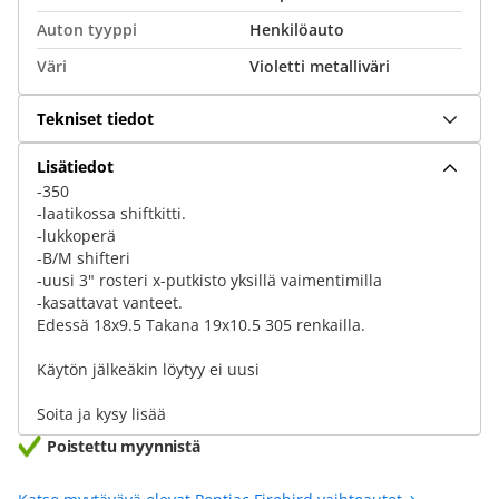
Auton tyyppi
Henkilöauto
Väri
Violetti metalliväri
Tekniset tiedot
Lisätiedot
-350
-laatikossa shiftkitti.
-lukkoperä
-B/M shifteri
-uusi 3" rosteri x-putkisto yksillä vaimentimilla
-kasattavat vanteet.
Edessä 18x9.5 Takana 19x10.5 305 renkailla.
Käytön jälkeäkin löytyy ei uusi
Soita ja kysy lisää
Poistettu myynnistä