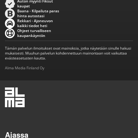
Auton myynti Fiksut
kaupat
Baana - Kilpailuta paras
hinta autostasi
Rekkari - Ajoneuvon
kaikki tiedot heti
Ohjeet turvalliseen
kaupankäyntiin
Tämän palvelun ilmoitukset ovat mainoksia, jotka näytetään sinulle hakusi
mukaisesti. Muuhun palvelun kohdennettuun mainontaan voit vaikuttaa
evästeasetusten kautta.
Alma Media Finland Oy