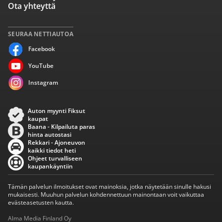
Ota yhteyttä
SEURAA NETTIAUTOA
Facebook
YouTube
Instagram
Auton myynti Fiksut
kaupat
Baana - Kilpailuta paras
hinta autostasi
Rekkari - Ajoneuvon
kaikki tiedot heti
Ohjeet turvalliseen
kaupankäyntiin
Tämän palvelun ilmoitukset ovat mainoksia, jotka näytetään sinulle hakusi
mukaisesti. Muuhun palvelun kohdennettuun mainontaan voit vaikuttaa
evästeasetusten kautta.
Alma Media Finland Oy