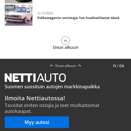
JUTUT
12.10.2022
Volkswagenin omistaja: lue huoltotilastot tästä
Sivun alkuun
Sivun alkuun
FI
/
EN
Suomen suosituin autojen markkinapaikka
Ilmoita Nettiautossa!
Tavoitat eniten ostajia ja teet mutkattomat
autokaupat.
Myy autosi