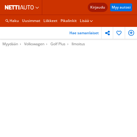
Kirjaudu
Myy autosi
Haku
Uusimmat
Liikkeet
Pikalinkit
Lisää
Hae samanlaiset
Myydään
Volkswagen
Golf Plus
Ilmoitus