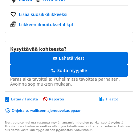
Lisää suosikkiliikkeeksi
Liikkeen ilmoitukset 4 kpl
Kysyttävää kohteesta?
Lähetä viesti
Soita myyjälle
Paras aika tavoitella: Puhelimitse tavoittaa parhaiten.
Avoinna sopimuksen mukaan.
Lataa / Tulosta
Raportoi
Tilastot
Ohjeita turvalliseen ajoneuvokauppaan
Nettiauto.com ei ota vastuuta myyjän antamien tietojen paikkansapitävyydestä.
Ilmoitetuissa tiedoissa saattaa olla myös tahattomia puutteita tai virheitä. Tieto on
siis sitova vasta kun myyjä on sen pyynnöstäsi vahvistanut.