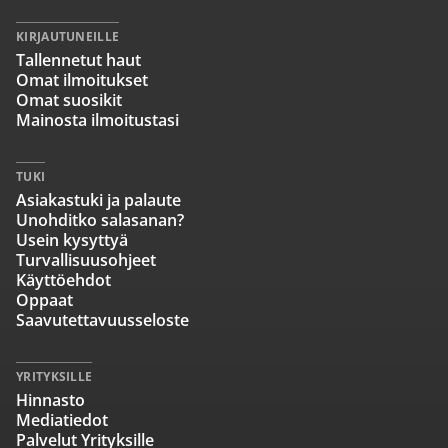
KIRJAUTUNEILLE
Tallennetut haut
Omat ilmoitukset
Omat suosikit
Mainosta ilmoitustasi
TUKI
Asiakastuki ja palaute
Unohditko salasanan?
Usein kysyttyä
Turvallisuusohjeet
Käyttöehdot
Oppaat
Saavutettavuusseloste
YRITYKSILLE
Hinnasto
Mediatiedot
Palvelut Yrityksille