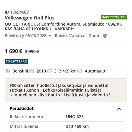
ID 15654687
Volkswagen Golf Plus
PÄIVITETTY 72H
OUTLET TARJOUS! Comfortline Autom. Suomiauto *69€/KK
KÄSIRAHA 0€ I KOUKKU I VAKKARI*
Päivitetty 05.08.2026
Raisio, Varsinais-Suomi
1 690 €
3 990 €
TOIMITETAAN
Bensiini
2010
313 469 km
Automaatti
900km sitten huollettu! Jakoketjusarja vaihdettu!
Tutkat I Xenon I Lohko+Sisälämmitin I Siisti ja
taloudellinen käyttöauto I Lisää kuvia ja videoita !
Perustiedot
Rekisterinumero
UHG-623
Mittarilukema
313 469 km