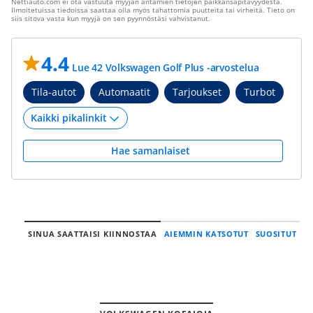
Nettiauto.com ei ota vastuuta myyjän antamien tietojen paikkansapitävyydestä.
Ilmoitetuissa tiedoissa saattaa olla myös tahattomia puutteita tai virheitä. Tieto on
siis sitova vasta kun myyjä on sen pyynnöstäsi vahvistanut.
4.4
Lue 42 Volkswagen Golf Plus -arvostelua
Tila-autot
Automaatit
Tarjoukset
Turbot
Hae samanlaiset
SINUA SAATTAISI KIINNOSTAA
AIEMMIN KATSOTUT
SUOSITUT