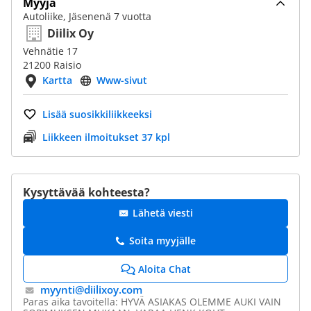
Myyjä
Autoliike, Jäsenenä 7 vuotta
Diilix Oy
Vehnätie 17
21200 Raisio
Kartta
Www-sivut
Lisää suosikkiliikkeeksi
Liikkeen ilmoitukset 37 kpl
Kysyttävää kohteesta?
Lähetä viesti
Soita myyjälle
Aloita Chat
myynti@​diilixoy.com
Paras aika tavoitella: HYVÄ ASIAKAS OLEMME AUKI VAIN