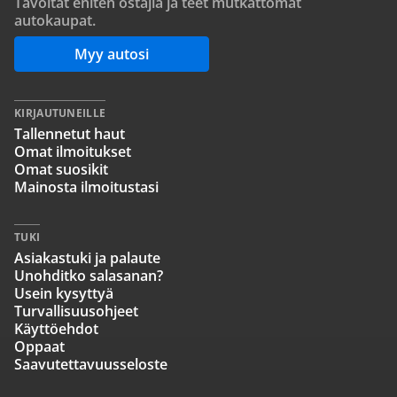
Tavoitat eniten ostajia ja teet mutkattomat
autokaupat.
Myy autosi
KIRJAUTUNEILLE
Tallennetut haut
Omat ilmoitukset
Omat suosikit
Mainosta ilmoitustasi
TUKI
Asiakastuki ja palaute
Unohditko salasanan?
Usein kysyttyä
Turvallisuusohjeet
Käyttöehdot
Oppaat
Saavutettavuusseloste