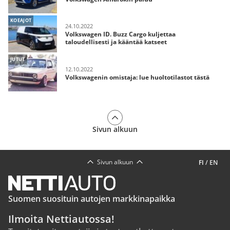
KOEAJOT
24.10.2022
Volkswagen ID. Buzz Cargo kuljettaa
taloudellisesti ja kääntää katseet
JUTUT
12.10.2022
Volkswagenin omistaja: lue huoltotilastot tästä
Sivun alkuun
Sivun alkuun
FI
/
EN
Suomen suosituin autojen markkinapaikka
Ilmoita Nettiautossa!