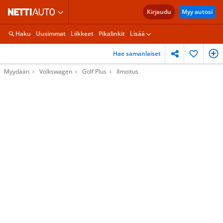
Kirjaudu
Myy autosi
Haku
Uusimmat
Liikkeet
Pikalinkit
Lisää
Hae samanlaiset
Myydään
Volkswagen
Golf Plus
Ilmoitus