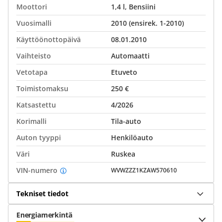
Moottori
1,4 l, Bensiini
Vuosimalli
2010 (ensirek. 1-2010)
Käyttöönottopäivä
08.01.2010
Vaihteisto
Automaatti
Vetotapa
Etuveto
Toimistomaksu
250 €
Katsastettu
4/2026
Korimalli
Tila-auto
Auton tyyppi
Henkilöauto
Väri
Ruskea
VIN-numero
WVWZZZ1KZAW570610
Tekniset tiedot
Energiamerkintä