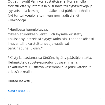
Outlet myynti! Vain korjaustaitoiselle! Korjaamolla
todettu että sylintereissä olisi havaittu sytytskatkoja ja
syy voisi olla karsta johon lääke olisi pähkinäpuhallus.
Nyt tuntui koeajolla toimivan normaalisti eikä
vikakoodeja
*Huollossa huomioitavaa:
Oikean eturenkaan venttiili oli löysällä kiristetty.
Kaikissa sylintereissä sytytyskatkoksia. Todennaköisesti
imuventtiilit karstoittuneet ja vaatisivat
pähkinäpuhalluksen.*
*Käyty katsastamassa tänään, hylätty päästöjen takia.
Helmakotelo ruostevaurioitunut vasemmalla.
Takatukivarsi uusittava vasemmalla ja Jousi katennut
edessä oikealla.
Hintaa laskettu,...
Näytä lisää