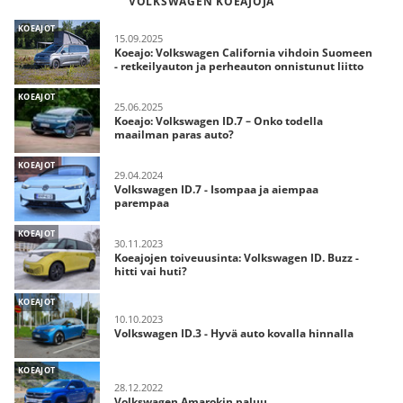
VOLKSWAGEN KOEAJOJA
KOEAJOT
15.09.2025
Koeajo: Volkswagen California vihdoin Suomeen
- retkeilyauton ja perheauton onnistunut liitto
KOEAJOT
25.06.2025
Koeajo: Volkswagen ID.7 – Onko todella
maailman paras auto?
KOEAJOT
29.04.2024
Volkswagen ID.7 - Isompaa ja aiempaa
parempaa
KOEAJOT
30.11.2023
Koeajojen toiveuusinta: Volkswagen ID. Buzz -
hitti vai huti?
KOEAJOT
10.10.2023
Volkswagen ID.3 - Hyvä auto kovalla hinnalla
KOEAJOT
28.12.2022
Volkswagen Amarokin paluu