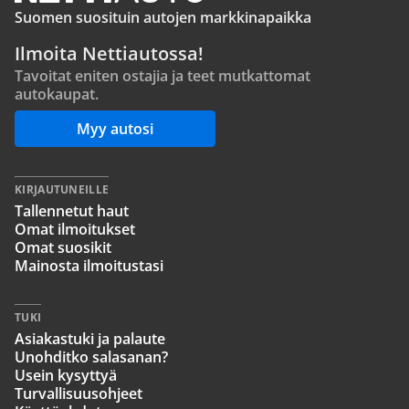
Suomen suosituin autojen markkinapaikka
Ilmoita Nettiautossa!
Tavoitat eniten ostajia ja teet mutkattomat
autokaupat.
Myy autosi
KIRJAUTUNEILLE
Tallennetut haut
Omat ilmoitukset
Omat suosikit
Mainosta ilmoitustasi
TUKI
Asiakastuki ja palaute
Unohditko salasanan?
Usein kysyttyä
Turvallisuusohjeet