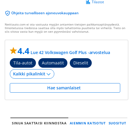
Tilastot
Ohjeita turvalliseen ajoneuvokauppaan
Nettiauto.com ei ota vastuuta myyjän antamien tietojen paikkansapitävyydestä.
Ilmoitetuissa tiedoissa saattaa olla myös tahattomia puutteita tai virheitä. Tieto on
siis sitova vasta kun myyjä on sen pyynnöstäsi vahvistanut.
4.4
Lue 42 Volkswagen Golf Plus -arvostelua
Tila-autot
Automaatit
Dieselit
Hae samanlaiset
SINUA SAATTAISI KIINNOSTAA
AIEMMIN KATSOTUT
SUOSITUT