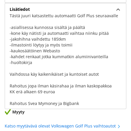
Lisätiedot
Tästä juuri katsastettu automaatti Golf Plus seuraavalle
-asiallisessa kunnossa sisältä ja päältä
-kone käy nätisti ja automaatti vaihtaa niinku pitää
-jakohihna vaihdettu 185tkm
-ilmastointi löytyy ja myös toimii
-kaukosäätöinen Webasto
-kahdet renkaat jotka kummatkin alumiinivanteilla
-huoltokirja
Vaihdossa käy kaikenikäiset ja kuntoiset autot
Rahoitus jopa ilman käsirahaa ja ilman kaskopakkoa
KK erä alkaen 69 euroa
Rahoitus Svea Mymoney ja Bigbank
Myyty
Katso myytävävä olevat Volkswagen Golf Plus vaihtoautot