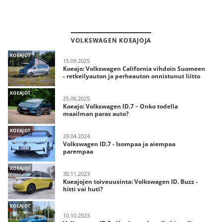
VOLKSWAGEN KOEAJOJA
KOEAJOT
15.09.2025
Koeajo: Volkswagen California vihdoin Suomeen
- retkeilyauton ja perheauton onnistunut liitto
KOEAJOT
25.06.2025
Koeajo: Volkswagen ID.7 – Onko todella
maailman paras auto?
KOEAJOT
29.04.2024
Volkswagen ID.7 - Isompaa ja aiempaa
parempaa
KOEAJOT
30.11.2023
Koeajojen toiveuusinta: Volkswagen ID. Buzz -
hitti vai huti?
KOEAJOT
10.10.2023