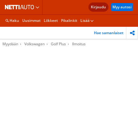
Kirjaudu
Myy autosi
Haku
Uusimmat
Liikkeet
Pikalinkit
Lisää
Hae samanlaiset
Myydään
Volkswagen
Golf Plus
Ilmoitus