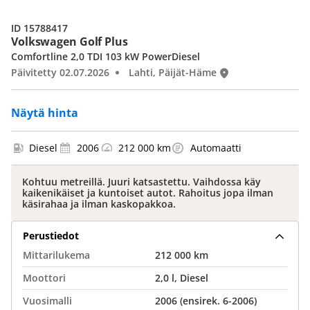
ID 15788417
Volkswagen Golf Plus
Comfortline 2,0 TDI 103 kW PowerDiesel
Päivitetty 02.07.2026
Lahti, Päijät-Häme
Näytä hinta
Diesel
2006
212 000 km
Automaatti
Kohtuu metreillä. Juuri katsastettu. Vaihdossa käy
kaikenikäiset ja kuntoiset autot. Rahoitus jopa ilman
käsirahaa ja ilman kaskopakkoa.
Perustiedot
Mittarilukema
212 000 km
Moottori
2,0 l, Diesel
Vuosimalli
2006 (ensirek. 6-2006)