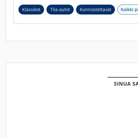
Klassikot
Tila-autot
Kunnostettavat
SINUA S