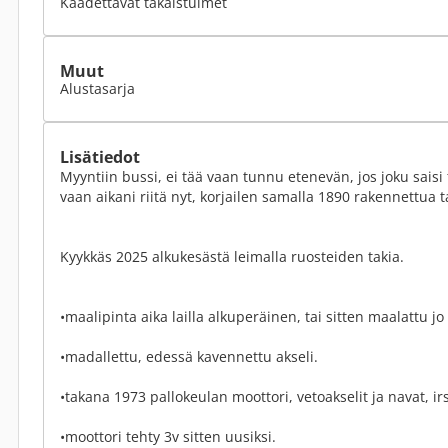
Kaadettavat takaistuimet
Muut
Alustasarja
Lisätiedot
Myyntiin bussi, ei tää vaan tunnu etenevän, jos joku saisi 
vaan aikani riitä nyt, korjailen samalla 1890 rakennettua t
Kyykkäs 2025 alkukesästä leimalla ruosteiden takia.
•maalipinta aika lailla alkuperäinen, tai sitten maalattu j
•madallettu, edessä kavennettu akseli.
•takana 1973 pallokeulan moottori, vetoakselit ja navat, irs
•moottori tehty 3v sitten uusiksi.