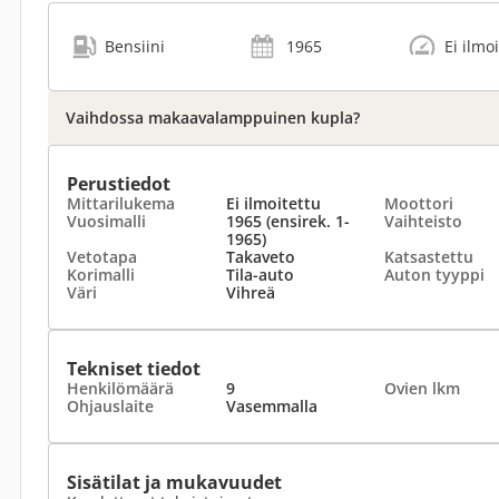
Bensiini
1965
Ei ilmo
Vaihdossa makaavalamppuinen kupla?
Perustiedot
Mittarilukema
Ei ilmoitettu
Moottori
Vuosimalli
1965 (ensirek. 1-
Vaihteisto
1965)
Vetotapa
Takaveto
Katsastettu
Korimalli
Tila-auto
Auton tyyppi
Väri
Vihreä
Tekniset tiedot
Henkilömäärä
9
Ovien lkm
Ohjauslaite
Vasemmalla
Sisätilat ja mukavuudet