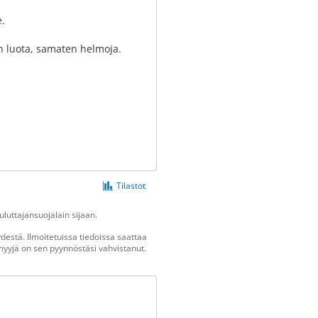
e.
en luota, samaten helmoja.
Tilastot
luttajansuojalain sijaan.
estä. Ilmoitetuissa tiedoissa saattaa
n myyjä on sen pyynnöstäsi vahvistanut.