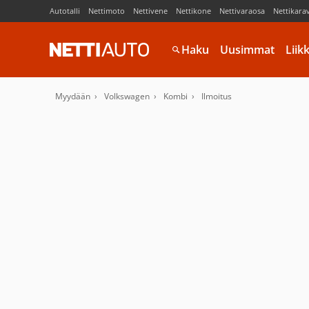
Autotalli
Nettimoto
Nettivene
Nettikone
Nettivaraosa
Nettikara
Haku
Uusimmat
Liik
Myydään
Volkswagen
Kombi
Ilmoitus