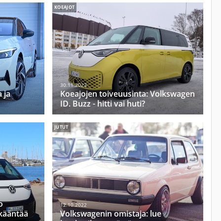
KOEAJOT
30.11.2023
 ja
Koeajojen toiveuusinta: Volkswagen
ID. Buzz - hitti vai huti?
JUTUT
o
12.10.2022
 kääntää
Volkswagenin omistaja: lue