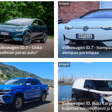
KOEAJOT
29.04.2024
olkswagen ID.7 – Onko
Volkswagen ID.7 - Isompaa
aailman paras auto?
aiempaa parempaa
KOEAJOT
24.10.2022
Volkswagen ID. Buzz Carg
kuljettaa taloudellisesti ja