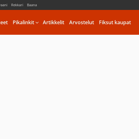
vaani
Rekkari
Baana
keet
Pikalinkit
Artikkelit
Arvostelut
Fiksut kaupat