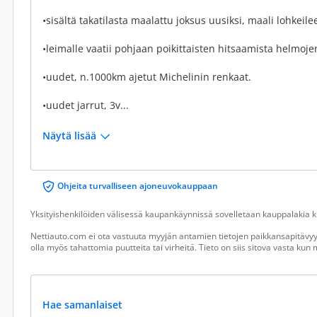
•sisältä takatilasta maalattu joksus uusiksi, maali lohkeile
•leimalle vaatii pohjaan poikittaisten hitsaamista helmoj
•uudet, n.1000km ajetut Michelinin renkaat.
•uudet jarrut, 3v...
Näytä lisää
Ohjeita turvalliseen ajoneuvokauppaan
Yksityishenkilöiden välisessä kaupankäynnissä sovelletaan kauppalakia ku
Nettiauto.com ei ota vastuuta myyjän antamien tietojen paikkansapitävyyd
olla myös tahattomia puutteita tai virheitä. Tieto on siis sitova vasta ku
Hae samanlaiset