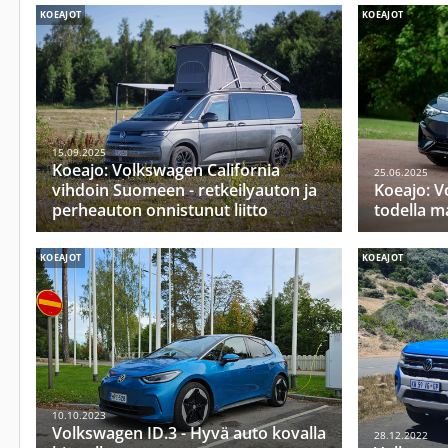
KOEAJOT
KOEAJOT
15.09.2025
Koeajo: Volkswagen California
25.06.2025
vihdoin Suomeen - retkeilyauton ja
Koeajo: V
perheauton onnistunut liitto
todella m
KOEAJOT
KOEAJOT
10.10.2023
Volkswagen ID.3 - Hyvä auto kovalla
28.12.2022