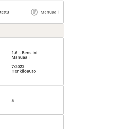
itettu
Manuaali
1,6 l, Bensiini
Manuaali
7/2023
Henkilöauto
5