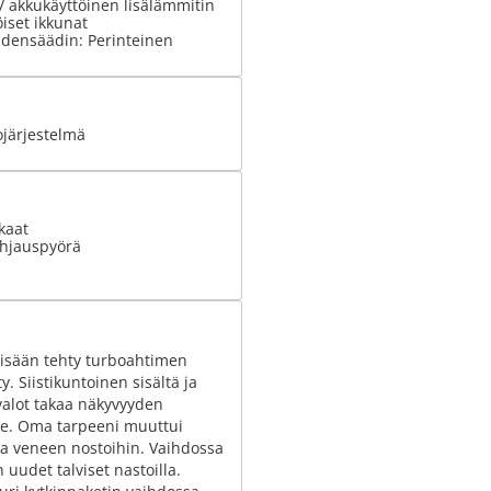
 / akkukäyttöinen lisälämmitin
iset ikkunat
densäädin: Perinteinen
ojärjestelmä
kaat
hjauspyörä
 sisään tehty turboahtimen
. Siistikuntoinen sisältä ja
ävalot takaa näkyvyyden
lle. Oma tarpeeni muuttui
ja veneen nostoihin. Vaihdossa
uudet talviset nastoilla.