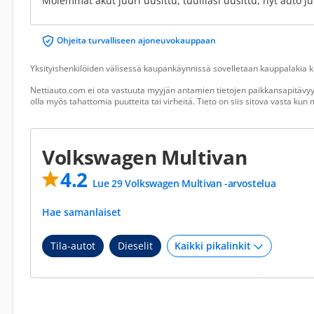
Molemmat akut juuri uusittu, tuulilasi uusittu, nyt auto j
Ohjeita turvalliseen ajoneuvokauppaan
Yksityishenkilöiden välisessä kaupankäynnissä sovelletaan kauppalakia ku
Nettiauto.com ei ota vastuuta myyjän antamien tietojen paikkansapitävyyd
olla myös tahattomia puutteita tai virheitä. Tieto on siis sitova vasta ku
Volkswagen Multivan
4.2
Lue 29 Volkswagen Multivan -arvostelua
Hae samanlaiset
Tila-autot
Dieselit