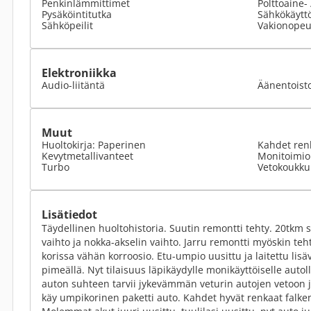
Penkinlämmittimet
Polttoaine-
Pysäköintitutka
Sähkökäyttö
Sähköpeilit
Vakionopeu
Elektroniikka
Audio-liitäntä
Äänentoist
Muut
Huoltokirja: Paperinen
Kahdet ren
Kevytmetallivanteet
Monitoimio
Turbo
Vetokoukku
Lisätiedot
Täydellinen huoltohistoria. Suutin remontti tehty. 20tkm
vaihto ja nokka-akselin vaihto. Jarru remontti myöskin tehty
korissa vähän korroosio. Etu-umpio uusittu ja laitettu lis
pimeällä. Nyt tilaisuus läpikäydylle monikäyttöiselle auto
auton suhteen tarvii jykevämmän veturin autojen vetoon 
käy umpikorinen paketti auto. Kahdet hyvät renkaat falken 