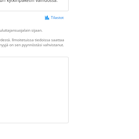
uuri kytkinpaketin vaihdossa.
Tilastot
luttajansuojalain sijaan.
estä. Ilmoitetuissa tiedoissa saattaa
n myyjä on sen pyynnöstäsi vahvistanut.