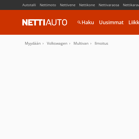
Autotalli
Nettimoto
Nettivene
Nettikone
Nettivaraosa
Nettikara
Haku
Uusimmat
Liik
Myydään
Volkswagen
Multivan
Ilmoitus