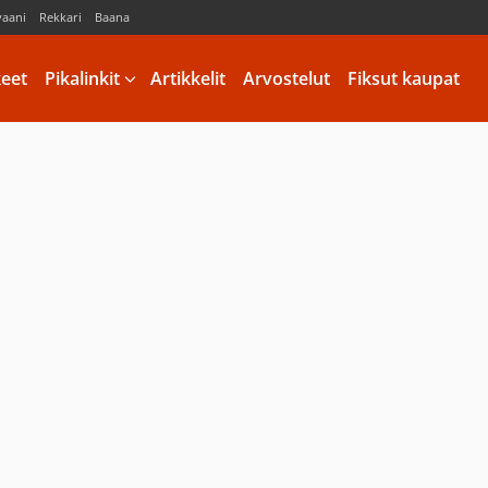
vaani
Rekkari
Baana
keet
Pikalinkit
Artikkelit
Arvostelut
Fiksut kaupat