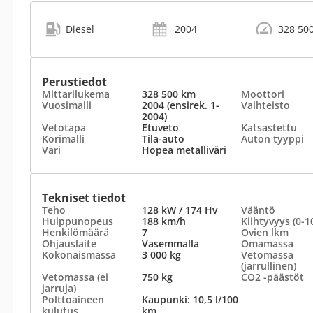
Diesel
2004
328 50
Perustiedot
Mittarilukema
328 500 km
Moottori
Vuosimalli
2004 (ensirek. 1-
Vaihteisto
2004)
Vetotapa
Etuveto
Katsastettu
Korimalli
Tila-auto
Auton tyyppi
Väri
Hopea metalliväri
Tekniset tiedot
Teho
128 kW / 174 Hv
Vääntö
Huippunopeus
188 km/h
Kiihtyvyys (0-1
Henkilömäärä
7
Ovien lkm
Ohjauslaite
Vasemmalla
Omamassa
Kokonaismassa
3 000 kg
Vetomassa
(jarrullinen)
Vetomassa (ei
750 kg
CO2 -päästöt
jarruja)
Polttoaineen
Kaupunki: 10,5 l/100
kulutus
km