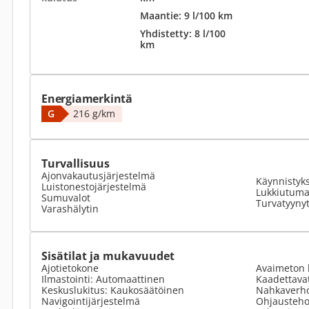
Maantie: 9 l/100 km
Yhdistetty: 8 l/100
km
Energiamerkintä
G
216 g/km
Turvallisuus
Ajonvakautusjärjestelmä
Käynnistyk
Luistonestojärjestelmä
Lukkiutumat
Sumuvalot
Turvatyyny
Varashälytin
Sisätilat ja mukavuudet
Ajotietokone
Avaimeton 
Ilmastointi: Automaattinen
Kaadettavat
Keskuslukitus: Kaukosäätöinen
Nahkaverho
Navigointijärjestelmä
Ohjausteho