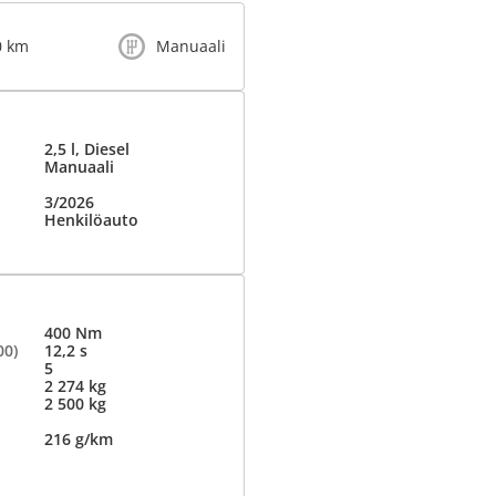
0 km
Manuaali
2,5 l, Diesel
Manuaali
3/2026
Henkilöauto
400 Nm
00)
12,2 s
5
2 274 kg
2 500 kg
216 g/km