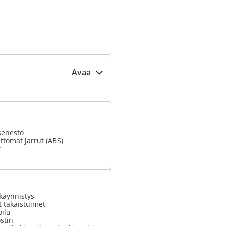
Avaa
senesto
tomat jarrut (ABS)
t
käynnistys
 takaistuimet
ilu
stin