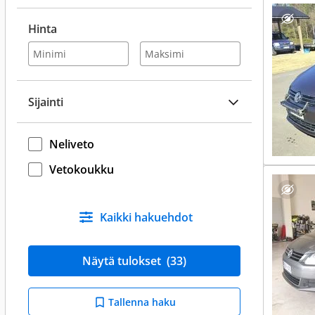
Hinta
Sijainti
Neliveto
Vetokoukku
Kaikki hakuehdot
Näytä tulokset
(33)
Tallenna haku