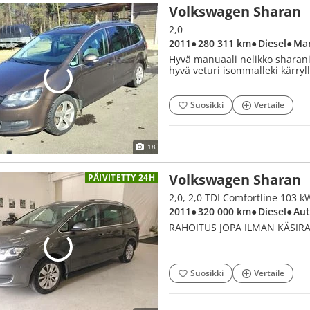
Volkswagen Sharan
2,0
2011
● 280 311 km
● Diesel
● Ma
Hyvä manuaali nelikko sharani h
hyvä veturi isommalleki kärryll
Suosikki
Vertaile
18
Volkswagen Sharan
PÄIVITETTY 24H
2011
● 320 000 km
● Diesel
● Au
RAHOITUS JOPA ILMAN KÄSIR
Suosikki
Vertaile