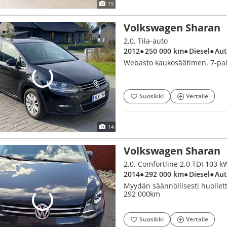
15
Volkswagen Sharan
2,0, Tila-auto
2012
● 250 000 km
● Diesel
● Au
Webasto kaukosäätimen, 7-pai
Suosikki
Vertaile
14
Volkswagen Sharan
2014
● 292 000 km
● Diesel
● Au
Myydän säännöllisesti huollett
292 000km
Suosikki
Vertaile