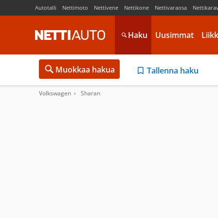
Autotalli
Nettimoto
Nettivene
Nettikone
Nettivaraosa
Nettikara
Haku
Uusimmat
Liik
Muokkaa hakua
Tallenna haku
Volkswagen
Sharan