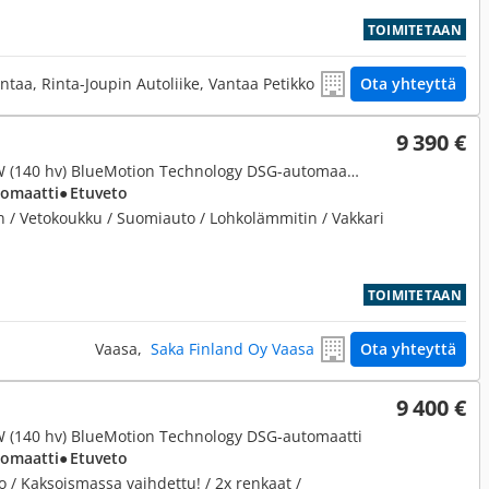
TOIMITETAAN
ntaa, Rinta-Joupin Autoliike, Vantaa Petikko
Ota yhteyttä
9 390 €
2,0, Comfortline 2,0 TDI 103 kW (140 hv) BlueMotion Technology DSG-automaatti ** 7-paikkainen / Vetokoukku / Lohkolämmitin **
tomaatti
● Etuveto
en / Vetokoukku / Suomiauto / Lohkolämmitin / Vakkari
TOIMITETAAN
Vaasa,
Saka Finland Oy Vaasa
Ota yhteyttä
9 400 €
kW (140 hv) BlueMotion Technology DSG-automaatti
tomaatti
● Etuveto
 / Kaksoismassa vaihdettu! / 2x renkaat /