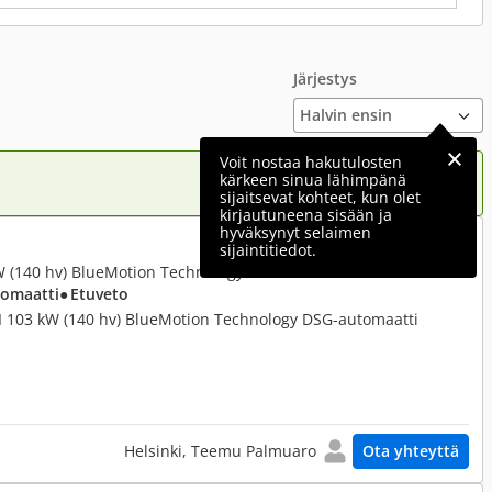
Järjestys
Voit nostaa hakutulosten
kärkeen sinua lähimpänä
sijaitsevat kohteet, kun olet
kirjautuneena sisään ja
hyväksynyt selaimen
6 390 €
sijaintitiedot.
kW (140 hv) BlueMotion Technology DSG-automaatti
tomaatti
● Etuveto
I 103 kW (140 hv) BlueMotion Technology DSG-automaatti
Helsinki, Teemu Palmuaro
Ota yhteyttä