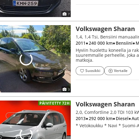
7
Volkswagen Sharan
1,4, 1,4 Tsi, Bensiini manuaal
2011
● 240 000 km
● Bensiini
● 
Hyviin huolettu koneella ja ra
suuremmalle perheelle, joka 
matkoja.
Suosikki
Vertaile
3
Volkswagen Sharan
PÄIVITETTY 72H
2,0, Comfortline 2,0 TDI 103 
2013
● 292 000 km
● Diesel
● Au
* Vetokoukku * Navi * Suomi-A