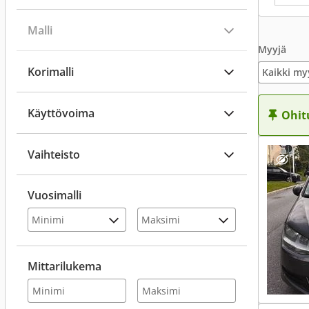
Malli
Myyjä
Korimalli
Kaikki my
Käyttövoima
Ohit
Vaihteisto
Vuosimalli
Mittarilukema