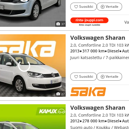
Suosikki
Vertaile
Va
37
Volkswagen Sharan
2013
● 317 000 km
● Diesel
● Au
Juuri katsastettu / 7-paikkain
Suosikki
Vertaile
27
Volkswagen Sharan
2,0, Comfortline 2,0 TDI 103 
2012
● 278 000 km
● Diesel
● Au
Suomi-auto / Koukku / Webasto