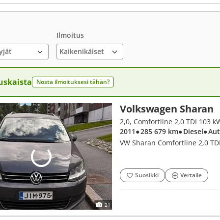
Ilmoitus
yjät
uskaista
Nosta ilmoituksesi tähän?
Volkswagen Sharan
2,0, Comfortline 2,0 TDI 103 
2011
● 285 679 km
● Diesel
● Au
VW Sharan Comfortline 2,0 TD
Suosikki
Vertaile
21