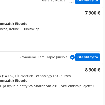
Alajärvi, Kosican
Ota yhteyttä
7 900 €
tomaatti
● Etuveto
kkaa, Koukku, Huoltokirja
Rovaniemi, Sami Tapio Juusola
Ota yhteyttä
8 900 €
2,0, Comfortline 2,0 TDI 103 kW (140 hv) BlueMotion Technology DSG-automaatti
tomaatti
● Etuveto
u ja hyvin pidetty VW Sharan vm 2013, yksi omistaja, ajetttu