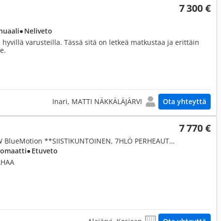
7 300 €
nuaali
● Neliveto
yvillä varusteilla. Tässä sitä on letkeä matkustaa ja erittäin
e.
Inari, MATTI NÄKKÄLÄJÄRVI
Ota yhteyttä
7 770 €
2,0, 2,0 TDI Comfortline 103 kW BlueMotion **SIISTIKUNTOINEN, 7HLÖ PERHEAUTO**
tomaatti
● Etuveto
AHAA