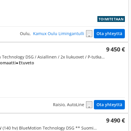
TOIMITETAAN
Oulu,
Kamux Oulu Limingantulli
Ota yhteyttä
9 450 €
2,0, 2,0 TDI 103 kW BlueMotion Technology DSG / Asiallinen / 2x liukuovet / P-tutkat / Vetokoukku / Rahoitus 0% Käsiraha!
tomaatti
● Etuveto
Raisio, AutoLine
Ota yhteyttä
9 490 €
2,0, Comfortline 2,0 TDI 103 kW (140 hv) BlueMotion Technology DSG ** Suomi-auto / Webasto / Panorama / P.tutkat **