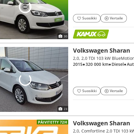
Suosikki
Vertaile
30
Volkswagen Sharan
2015
● 320 000 km
● Diesel
● Au
Suosikki
Vertaile
23
Volkswagen Sharan
PÄIVITETTY 72H