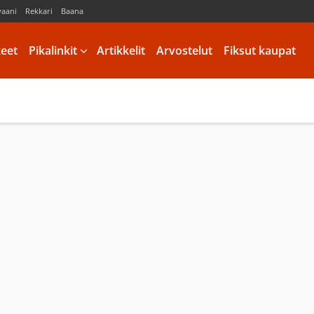
vaani
Rekkari
Baana
keet
Pikalinkit
Artikkelit
Arvostelut
Fiksut kaupat