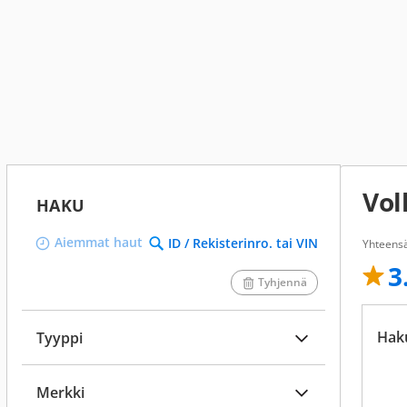
Vol
HAKU
Aiemmat haut
ID / Rekisterinro. tai VIN
Yhteens
3
Tyhjennä
Hak
Tyyppi
Merkki