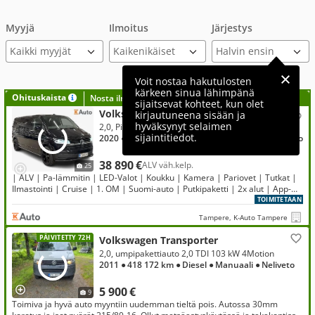
Myyjä
Ilmoitus
Järjestys
Kaikki myyjät
Voit nostaa hakutulosten
kärkeen sinua lähimpänä
Ohituskaista
Nosta ilmoituksesi tähän?
sijaitsevat kohteet, kun olet
Volkswagen Transporter
kirjautuneena sisään ja
hyväksynyt selaimen
2,0, Pitkä 2,0 TDI 146 kW 4Motion DSG 4M20 | Tähänkin autoon saatavilla lisäturva!
sijaintitiedot.
2020
● 163 000 km
● Diesel
● Automaatti
● Neliveto
38 890 €
ALV väh.kelp.
25
| ALV | Pa-lämmitin | LED-Valot | Koukku | Kamera | Pariovet | Tutkat |
Ilmastointi | Cruise | 1. OM | Suomi-auto | Putkipaketti | 2x alut | App-
Connect |
TOIMITETAAN
Tampere, K-Auto Tampere
PÄIVITETTY 72H
Volkswagen Transporter
2,0, umpipakettiauto 2,0 TDI 103 kW 4Motion
2011
● 418 172 km
● Diesel
● Manuaali
● Neliveto
5 900 €
9
Toimiva ja hyvä auto myyntiin uudemman tieltä pois. Autossa 30mm