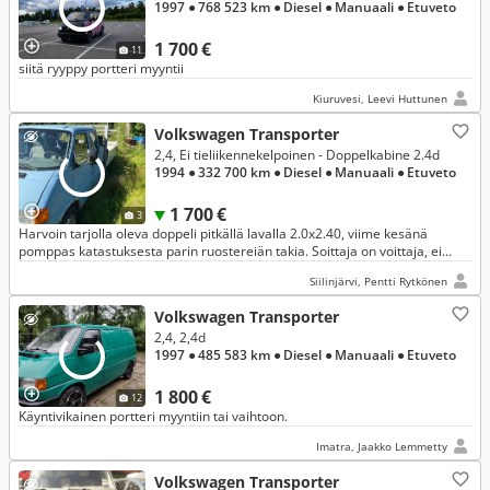
1997
● 768 523 km
● Diesel
● Manuaali
● Etuveto
1 700 €
11
siitä ryyppy portteri myyntii
Kiuruvesi, Leevi Huttunen
Volkswagen Transporter
2,4, Ei tieliikennekelpoinen - Doppelkabine 2.4d
1994
● 332 700 km
● Diesel
● Manuaali
● Etuveto
1 700 €
3
Harvoin tarjolla oleva doppeli pitkällä lavalla 2.0x2.40, viime kesänä
pomppas katastuksesta parin ruostereiän takia. Soittaja on voittaja, ei
vaihtoa
Siilinjärvi, Pentti Rytkönen
Volkswagen Transporter
2,4, 2,4d
1997
● 485 583 km
● Diesel
● Manuaali
● Etuveto
1 800 €
12
Käyntivikainen portteri myyntiin tai vaihtoon.
Imatra, Jaakko Lemmetty
Volkswagen Transporter