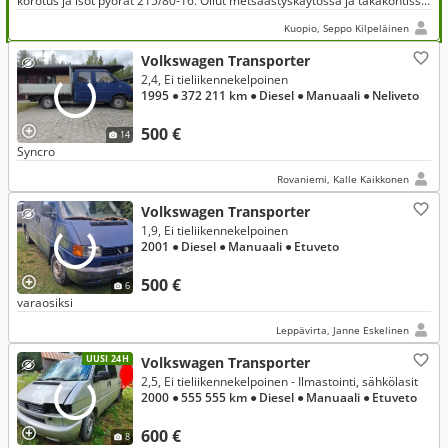
korotus ja isot pyörät 215/80-16. Ollut metsäastyskäytössä ja takakontissa
lämmitys.
Kuopio, Seppo Kilpeläinen
Volkswagen Transporter
2,4, Ei tieliikennekelpoinen
1995
● 372 211 km
● Diesel
● Manuaali
● Neliveto
500 €
14
Syncro
Rovaniemi, Kalle Kaikkonen
Volkswagen Transporter
1,9, Ei tieliikennekelpoinen
2001
● Diesel
● Manuaali
● Etuveto
500 €
6
varaosiksi
Leppävirta, Janne Eskelinen
UUSI 24H
Volkswagen Transporter
2,5, Ei tieliikennekelpoinen - Ilmastointi, sähkölasit
2000
● 555 555 km
● Diesel
● Manuaali
● Etuveto
600 €
8