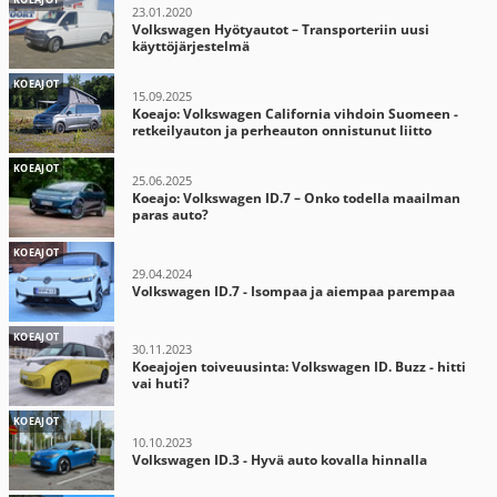
23.01.2020
Volkswagen Hyötyautot – Transporteriin uusi
käyttöjärjestelmä
KOEAJOT
15.09.2025
Koeajo: Volkswagen California vihdoin Suomeen -
retkeilyauton ja perheauton onnistunut liitto
KOEAJOT
25.06.2025
Koeajo: Volkswagen ID.7 – Onko todella maailman
paras auto?
KOEAJOT
29.04.2024
Volkswagen ID.7 - Isompaa ja aiempaa parempaa
KOEAJOT
30.11.2023
Koeajojen toiveuusinta: Volkswagen ID. Buzz - hitti
vai huti?
KOEAJOT
10.10.2023
Volkswagen ID.3 - Hyvä auto kovalla hinnalla