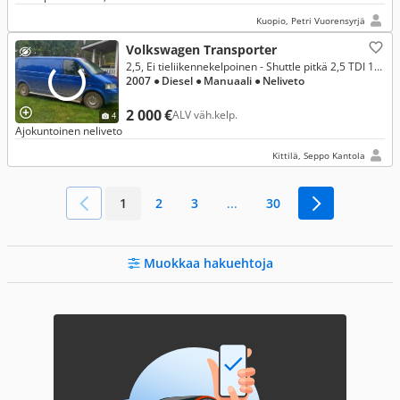
Kuopio, Petri Vuorensyrjä
Volkswagen Transporter
2,5, Ei tieliikennekelpoinen - Shuttle pitkä 2,5 TDI 128 kW 4MOTION 2-3-3-0
2007
● Diesel
● Manuaali
● Neliveto
2 000 €
ALV väh.kelp.
4
Ajokuntoinen neliveto
Kittilä, Seppo Kantola
1
2
3
...
30
Muokkaa hakuehtoja