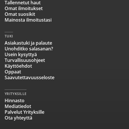
Tallennetut haut
Omat ilmoitukset
Omat suosikit
Mainosta ilmoitustasi
TUKI
Asiakastuki ja palaute
Unohditko salasanan?
Usein kysyttyä
Turvallisuusohjeet
Käyttöehdot
Oppaat
Saavutettavuusseloste
YRITYKSILLE
Hinnasto
Mediatiedot
Palvelut Yrityksille
Ota yhteyttä