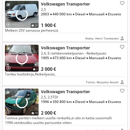
Volkswagen Transporter
2,5
2003
● 440 000 km
● Diesel
● Manuaali
● Etuveto
1 900 €
20
Melkein 20V samassa perheessä.
Nokia, Henri Tanskanen
Volkswagen Transporter
2,4, Ei tieliikennekelpoinen - Retkeilyauto
1995
● 473 600 km
● Diesel
● Manuaali
● Etuveto
2 000 €
5
Tarkka huoltokirja,Retkeilyauto,
Tornio, Marjatta Anunti
Volkswagen Transporter
2,5, 2,5TDI
1996
● 350 800 km
● Diesel
● Manuaali
● Etuveto
2 000 €
10
Toimiva portteri melkein uusilla renkailla,ei abs ei kattia.vuosimalli
1996.vetokoukku uusittu parivuotta sitten.