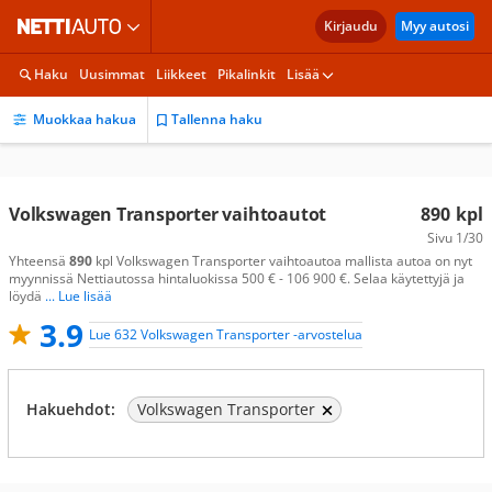
Kirjaudu
Myy autosi
Haku
Uusimmat
Liikkeet
Pikalinkit
Lisää
Muokkaa hakua
Tallenna haku
Volkswagen Transporter vaihtoautot
890
kpl
Sivu
1/30
Yhteensä
890
kpl Volkswagen Transporter vaihtoautoa mallista autoa on nyt
myynnissä Nettiautossa hintaluokissa 500 € - 106 900 €. Selaa käytettyjä ja
löydä
... Lue lisää
3.9
Lue 632 Volkswagen Transporter -arvostelua
Hakuehdot:
Volkswagen Transporter