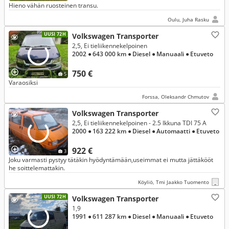
Hieno vähän ruosteinen transu.
Oulu, Juha Rasku
UUSI 72H
Volkswagen Transporter
2,5, Ei tieliikennekelpoinen
2002
● 643 000 km
● Diesel
● Manuaali
● Etuveto
750 €
5
Varaosiksi
Forssa, Oleksandr Chmutov
Volkswagen Transporter
2,5, Ei tieliikennekelpoinen - 2.5 Ikkuna TDI 75 A
2000
● 163 222 km
● Diesel
● Automaatti
● Etuveto
922 €
3
Joku varmasti pystyy tätäkin hyödyntämään,useimmat ei mutta jättäkööt
he soittelemattakin.
Köyliö, Tmi Jaakko Tuomento
UUSI 72H
Volkswagen Transporter
1,9
1991
● 611 287 km
● Diesel
● Manuaali
● Etuveto