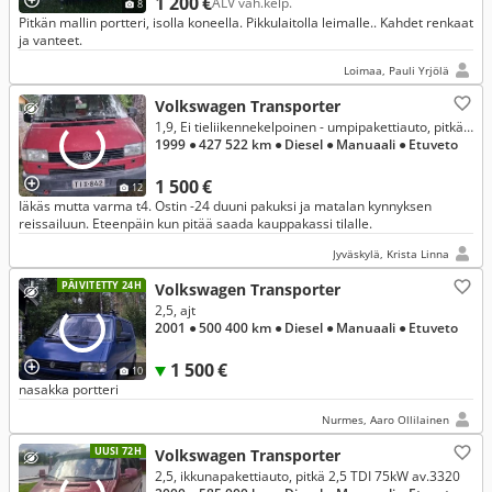
1 200 €
ALV väh.kelp.
8
Pitkän mallin portteri, isolla koneella. Pikkulaitolla leimalle.. Kahdet renkaat
ja vanteet.
Loimaa, Pauli Yrjölä
Volkswagen Transporter
1,9, Ei tieliikennekelpoinen - umpipakettiauto, pitkä 1,9 TD 50kW av.3320
1999
● 427 522 km
● Diesel
● Manuaali
● Etuveto
1 500 €
12
Iäkäs mutta varma t4. Ostin -24 duuni pakuksi ja matalan kynnyksen
reissailuun. Eteenpäin kun pitää saada kauppakassi tilalle.
Jyväskylä, Krista Linna
PÄIVITETTY 24H
Volkswagen Transporter
2,5, ajt
2001
● 500 400 km
● Diesel
● Manuaali
● Etuveto
1 500 €
10
nasakka portteri
Nurmes, Aaro Ollilainen
UUSI 72H
Volkswagen Transporter
2,5, ikkunapakettiauto, pitkä 2,5 TDI 75kW av.3320