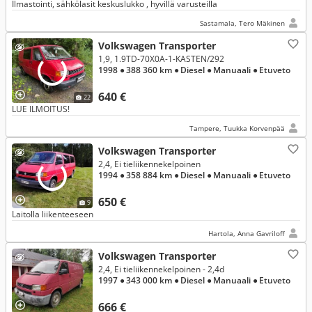
Ilmastointi, sähkölasit keskuslukko , hyvillä varusteilla
Sastamala, Tero Mäkinen
Volkswagen Transporter
1,9, 1.9TD-70X0A-1-KASTEN/292
1998
● 388 360 km
● Diesel
● Manuaali
● Etuveto
640 €
22
LUE ILMOITUS!
Tampere, Tuukka Korvenpää
Volkswagen Transporter
2,4, Ei tieliikennekelpoinen
1994
● 358 884 km
● Diesel
● Manuaali
● Etuveto
650 €
9
Laitolla liikenteeseen
Hartola, Anna Gavriloff
Volkswagen Transporter
2,4, Ei tieliikennekelpoinen - 2,4d
1997
● 343 000 km
● Diesel
● Manuaali
● Etuveto
666 €