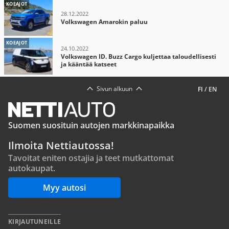
KOEAJOT
28.12.2022
Volkswagen Amarokin paluu
KOEAJOT
24.10.2022
Volkswagen ID. Buzz Cargo kuljettaa taloudellisesti
ja kääntää katseet
Sivun alkuun
FI
/
EN
Suomen suosituin autojen markkinapaikka
Ilmoita Nettiautossa!
Tavoitat eniten ostajia ja teet mutkattomat
autokaupat.
Myy autosi
KIRJAUTUNEILLE