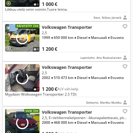
1 000 €
6
Liikkuu vielä omin voimin.Tuore leima.
Sievi, Niklas Järvelä
PÄIVITETTY 72H
Volkswagen Transporter
2,5
1999
● 650 000 km
● Diesel
● Manuaali
● Etuveto
1 200 €
8
Lapinlahti, Anu Ruotsalainen
Volkswagen Transporter
2,5
2002
● 510 473 km
● Diesel
● Manuaali
● Etuveto
1 200 €
ALV väh.kelp.
7
Myydään Wolkswagen Transportter 2.5 TDI.
Sotkamo, Markku Muikku
UUSI 72H
Volkswagen Transporter
2,5, Ei tieliikennekelpoinen - ikkunapakettiauto, pitkä 2,5 TDI 75kW av.3320
2000
● 468 000 km
● Diesel
● Manuaali
● Etuveto