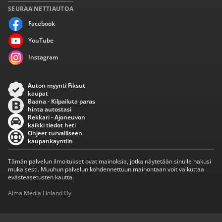
SEURAA NETTIAUTOA
Facebook
YouTube
Instagram
Auton myynti Fiksut
kaupat
Baana - Kilpailuta paras
hinta autostasi
Rekkari - Ajoneuvon
kaikki tiedot heti
Ohjeet turvalliseen
kaupankäyntiin
Tämän palvelun ilmoitukset ovat mainoksia, jotka näytetään sinulle hakusi
mukaisesti. Muuhun palvelun kohdennettuun mainontaan voit vaikuttaa
evästeasetusten kautta.
Alma Media Finland Oy