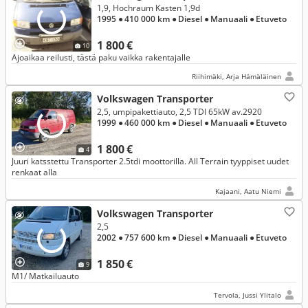
1,9, Hochraum Kasten 1,9d
1995
● 410 000 km
● Diesel
● Manuaali
● Etuveto
1 800 €
10
Ajoaikaa reilusti, tästä paku vaikka rakentajalle
Riihimäki, Arja Hämäläinen
Volkswagen Transporter
2,5, umpipakettiauto, 2,5 TDI 65kW av.2920
1999
● 460 000 km
● Diesel
● Manuaali
● Etuveto
1 800 €
4
Juuri katsstettu Transporter 2.5tdi moottorilla. All Terrain tyyppiset uudet
renkaat alla
Kajaani, Aatu Niemi
Volkswagen Transporter
2,5
2002
● 757 600 km
● Diesel
● Manuaali
● Etuveto
1 850 €
9
M1/ Matkailuauto
Tervola, Jussi Ylitalo