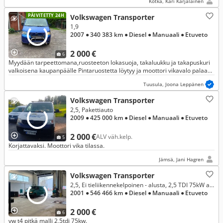
Kotka, Kari Karjalainen
PÄIVITETTY 24H
Volkswagen Transporter
1,9
2007
● 340 383 km
● Diesel
● Manuaali
● Etuveto
2 000 €
6
Myydään tarpeettomana,ruosteeton lokasuoja, takaluukku ja takapuskuri
valkoisena kaupanpäälle Pintaruostetta löytyy ja moottori vikavalo palaa
ajoittain, ilmamäärämittari vika
Tuusula, Joona Leppänen
Volkswagen Transporter
2,5, Pakettiauto
2009
● 425 000 km
● Diesel
● Manuaali
● Etuveto
2 000 €
ALV väh.kelp.
5
Korjattavaksi. Moottori vika tilassa.
Jämsä, Jani Hagren
Volkswagen Transporter
2,5, Ei tieliikennekelpoinen - alusta, 2,5 TDI 75kW av.2920
2001
● 546 466 km
● Diesel
● Manuaali
● Etuveto
2 000 €
6
vw t4 pitkä malli 2,5tdi 75kw.