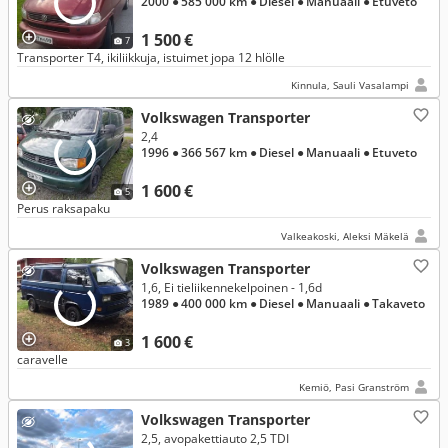
2000
● 585 000 km
● Diesel
● Manuaali
● Etuveto
1 500 €
7
Transporter T4, ikiliikkuja, istuimet jopa 12 hlölle
Kinnula, Sauli Vasalampi
Volkswagen Transporter
2,4
1996
● 366 567 km
● Diesel
● Manuaali
● Etuveto
1 600 €
5
Perus raksapaku
Valkeakoski, Aleksi Mäkelä
Volkswagen Transporter
1,6, Ei tieliikennekelpoinen - 1,6d
1989
● 400 000 km
● Diesel
● Manuaali
● Takaveto
1 600 €
3
caravelle
Kemiö, Pasi Granström
Volkswagen Transporter
2,5, avopakettiauto 2,5 TDI