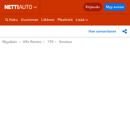
Kirjaudu
Myy autosi
Haku
Uusimmat
Liikkeet
Pikalinkit
Lisää
Hae samanlaiset
Myydään
Alfa Romeo
159
Ilmoitus