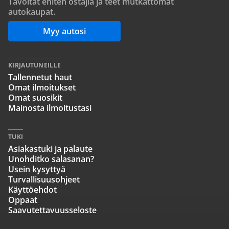
Tavoitat eniten ostajia ja teet mutkattomat
autokaupat.
Myy autosi
KIRJAUTUNEILLE
Tallennetut haut
Omat ilmoitukset
Omat suosikit
Mainosta ilmoitustasi
TUKI
Asiakastuki ja palaute
Unohditko salasanan?
Usein kysyttyä
Turvallisuusohjeet
Käyttöehdot
Oppaat
Saavutettavuusseloste