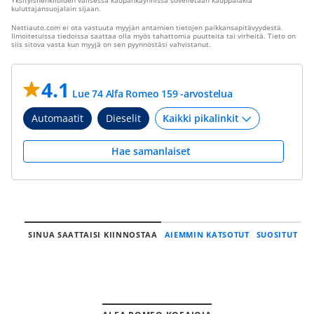
Yksityishenkilöiden välisessä kaupankäynnissä sovelletaan kauppalakia
kuluttajansuojalain sijaan.
Nettiauto.com ei ota vastuuta myyjän antamien tietojen paikkansapitävyydestä.
Ilmoitetuissa tiedoissa saattaa olla myös tahattomia puutteita tai virheitä. Tieto on
siis sitova vasta kun myyjä on sen pyynnöstäsi vahvistanut.
4.1
Lue 74 Alfa Romeo 159 -arvostelua
Automaatit
Dieselit
Hae samanlaiset
SINUA SAATTAISI KIINNOSTAA
AIEMMIN KATSOTUT
SUOSITUT