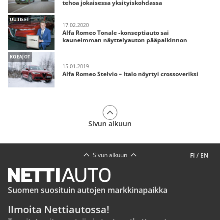
tehoa jokaisessa yksityiskohdassa
UUTISET
17.02.2020
Alfa Romeo Tonale -konseptiauto sai
kauneimman näyttelyauton pääpalkinnon
KOEAJOT
15.01.2019
Alfa Romeo Stelvio – Italo nöyrtyi crossoveriksi
Sivun alkuun
Sivun alkuun
FI
/
EN
Suomen suosituin autojen markkinapaikka
Ilmoita Nettiautossa!