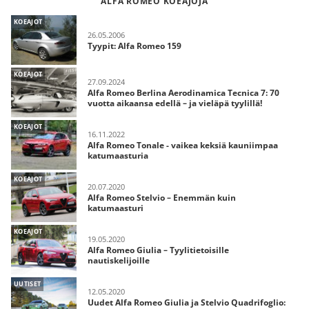
ALFA ROMEO KOEAJOJA
KOEAJOT
26.05.2006
Tyypit: Alfa Romeo 159
KOEAJOT
27.09.2024
Alfa Romeo Berlina Aerodinamica Tecnica 7: 70
vuotta aikaansa edellä – ja vieläpä tyylillä!
KOEAJOT
16.11.2022
Alfa Romeo Tonale - vaikea keksiä kauniimpaa
katumaasturia
KOEAJOT
20.07.2020
Alfa Romeo Stelvio – Enemmän kuin
katumaasturi
KOEAJOT
19.05.2020
Alfa Romeo Giulia – Tyylitietoisille
nautiskelijoille
UUTISET
12.05.2020
Uudet Alfa Romeo Giulia ja Stelvio Quadrifoglio: