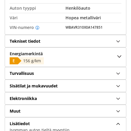
Auton tyyppi
Henkilöauto
Väri
Hopea metalliväri
VIN-numero
WBAVR310X0A147851
Tekniset tiedot
Energiamerkintä
E
156 g/km
Turvallisuus
Sisätilat ja mukavuudet
Elektroniikka
Muut
Lisätiedot
Isomman auton tieltä myyntiin.