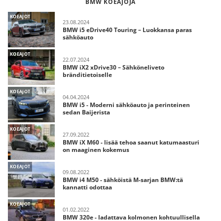
BMW KOEAJOJA
KOEAJOT
23.08.2024
BMW i5 eDrive40 Touring – Luokkansa paras
sähköauto
KOEAJOT
22.07.2024
BMW iX2 xDrive30 – Sähköneliveto
bränditietoiselle
KOEAJOT
04.04.2024
BMW i5 - Moderni sähköauto ja perinteinen
sedan Baijerista
KOEAJOT
27.09.2022
BMW iX M60 - lisää tehoa saanut katumaasturi
on maaginen kokemus
KOEAJOT
09.08.2022
BMW i4 M50 - sähköistä M-sarjan BMW:tä
kannatti odottaa
KOEAJOT
01.02.2022
BMW 320e - ladattava kolmonen kohtuullisella