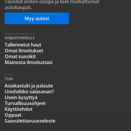
Tavoitat eniten ostajia ja teet mutkattomat
autokaupat.
Myy autosi
KIRJAUTUNEILLE
Tallennetut haut
Omat ilmoitukset
Omat suosikit
Mainosta ilmoitustasi
TUKI
Asiakastuki ja palaute
Unohditko salasanan?
Usein kysyttyä
Turvallisuusohjeet
Käyttöehdot
Oppaat
Saavutettavuusseloste