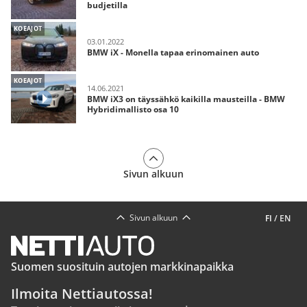
budjetilla
KOEAJOT
03.01.2022
BMW iX - Monella tapaa erinomainen auto
KOEAJOT
14.06.2021
BMW iX3 on täyssähkö kaikilla mausteilla - BMW
Hybridimallisto osa 10
Sivun alkuun
Sivun alkuun
FI
/
EN
Suomen suosituin autojen markkinapaikka
Ilmoita Nettiautossa!