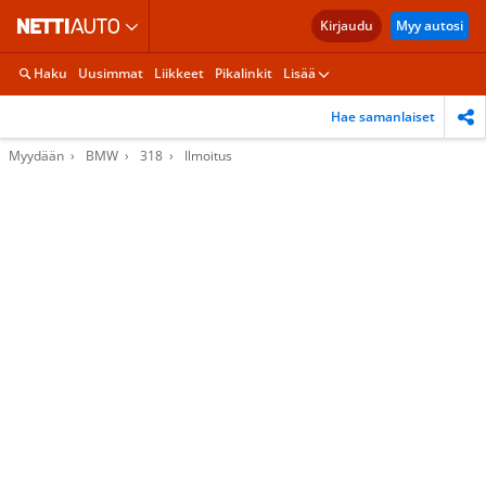
Kirjaudu
Myy autosi
Haku
Uusimmat
Liikkeet
Pikalinkit
Lisää
Hae samanlaiset
Myydään
BMW
318
Ilmoitus