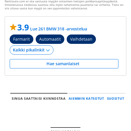
Nettiauto.com ei ota vastuuta myyjän antamien tietojen paikkansapitävyydestä.
Ilmoitetuissa tiedoissa saattaa olla myös tahattomia puutteita tai virheitä. Tieto on
siis sitova vasta kun myyjä on sen pyynnöstäsi vahvistanut.
3.9
Lue 261 BMW 318 -arvostelua
Farmarit
Automaatit
Vaihdetaan
Hae samanlaiset
SINUA SAATTAISI KIINNOSTAA
AIEMMIN KATSOTUT
SUOSITUT