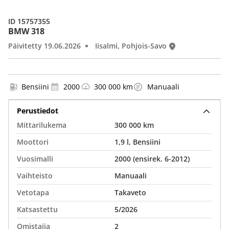
ID 15757355
BMW 318
Päivitetty 19.06.2026
Iisalmi, Pohjois-Savo
Bensiini
2000
300 000 km
Manuaali
Perustiedot
Mittarilukema
300 000 km
Moottori
1,9 l, Bensiini
Vuosimalli
2000 (ensirek. 6-2012)
Vaihteisto
Manuaali
Vetotapa
Takaveto
Katsastettu
5/2026
Omistajia
2