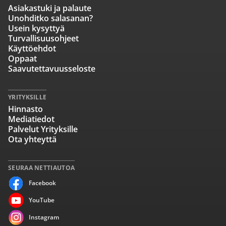
Asiakastuki ja palaute
Unohditko salasanan?
Usein kysyttyä
Turvallisuusohjeet
Käyttöehdot
Oppaat
Saavutettavuusseloste
YRITYKSILLE
Hinnasto
Mediatiedot
Palvelut Yrityksille
Ota yhteyttä
SEURAA NETTIAUTOA
Facebook
YouTube
Instagram