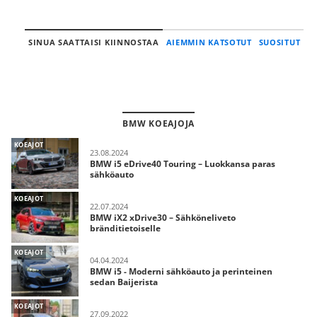
SINUA SAATTAISI KIINNOSTAA
AIEMMIN KATSOTUT
SUOSITUT
BMW KOEAJOJA
KOEAJOT
23.08.2024
BMW i5 eDrive40 Touring – Luokkansa paras
sähköauto
KOEAJOT
22.07.2024
BMW iX2 xDrive30 – Sähköneliveto
bränditietoiselle
KOEAJOT
04.04.2024
BMW i5 - Moderni sähköauto ja perinteinen
sedan Baijerista
KOEAJOT
27.09.2022