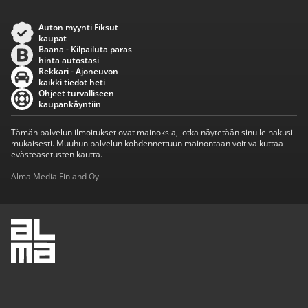
Auton myynti Fiksut
kaupat
Baana - Kilpailuta paras
hinta autostasi
Rekkari - Ajoneuvon
kaikki tiedot heti
Ohjeet turvalliseen
kaupankäyntiin
Tämän palvelun ilmoitukset ovat mainoksia, jotka näytetään sinulle hakusi
mukaisesti. Muuhun palvelun kohdennettuun mainontaan voit vaikuttaa
evästeasetusten kautta.
Alma Media Finland Oy