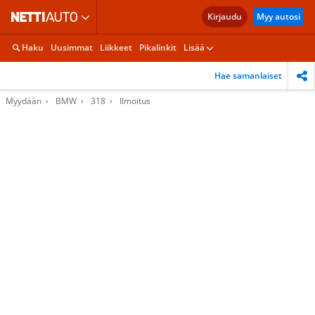
Kirjaudu
Myy autosi
Haku
Uusimmat
Liikkeet
Pikalinkit
Lisää
Hae samanlaiset
Myydään
BMW
318
Ilmoitus