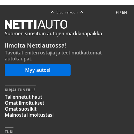
Sivun alkuun
FI
/
EN
Suomen suosituin autojen markkinapaikka
Ilmoita Nettiautossa!
Tavoitat eniten ostajia ja teet mutkattomat
autokaupat.
Myy autosi
KIRJAUTUNEILLE
Tallennetut haut
Omat ilmoitukset
Omat suosikit
Mainosta ilmoitustasi
TUKI