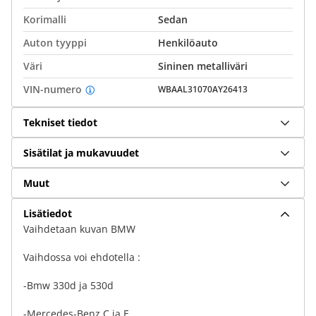
Korimalli
Sedan
Auton tyyppi
Henkilöauto
Väri
Sininen metalliväri
VIN-numero
WBAAL31070AY26413
Tekniset tiedot
Sisätilat ja mukavuudet
Muut
Lisätiedot
Vaihdetaan kuvan BMW
Vaihdossa voi ehdotella :
-Bmw 330d ja 530d
-Mercedes-Benz C ja E