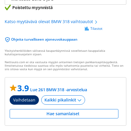
Poistettu myynnistä
Katso myytävävä olevat BMW 318 vaihtoautot
Tilastot
Ohjeita turvalliseen ajoneuvokauppaan
Yksityishenkilöiden välisessä kaupankäynnissä sovelletaan kauppalakia
kuluttajansuojalain sijaan.
Nettiauto.com ei ota vastuuta myyjän antamien tietojen paikkansapitävyydestä.
Ilmoitetuissa tiedoissa saattaa olla myös tahattomia puutteita tai virheitä. Tieto on
siis sitova vasta kun myyjä on sen pyynnöstäsi vahvistanut.
3.9
Lue 261 BMW 318 -arvostelua
Vaihdetaan
Hae samanlaiset