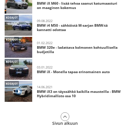
BMW iX M60 - lisää tehoa saanut katumaasturi
on maaginen kokemus
KOEAJOT
09.08.2022
BMW i4 M50 - sähköistä M-sarjan BMW:tä
kannatti odottaa
KOEAJOT
01.02.2022
BMW 320e - ladattava kolmonen kohtuullisella
budjetilla
KOEAJOT
03.01.2022
BMW iX - Monella tapaa erinomainen auto
KOEAJOT
14.06.2021
BMW iX3 on täyssähkö kaikilla mausteilla - BMW
Hybridimallisto osa 10
Sivun alkuun