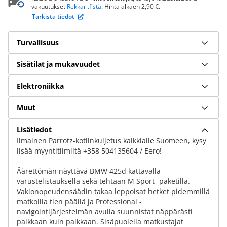
vakuutukset
Rekkari.fistä
. Hinta alkaen 2,90 €.
Tarkista tiedot
Turvallisuus
Sisätilat ja mukavuudet
Elektroniikka
Muut
Lisätiedot
Ilmainen Parrotz-kotiinkuljetus kaikkialle Suomeen, kysy
lisää myyntitiimiltä +358 504135604 / Eero!
Äärettömän näyttävä BMW 425d kattavalla
varustelistauksella sekä tehtaan M Sport -paketilla.
Vakionopeudensäädin takaa leppoisat hetket pidemmillä
matkoilla tien päällä ja Professional -
navigointijärjestelmän avulla suunnistat näppärästi
paikkaan kuin paikkaan. Sisäpuolella matkustajat