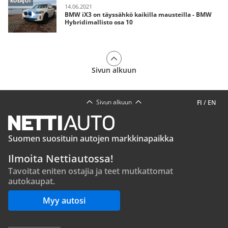
KOEAJOT
14.06.2021
BMW iX3 on täyssähkö kaikilla mausteilla - BMW
Hybridimallisto osa 10
Sivun alkuun
Sivun alkuun
FI
/
EN
Suomen suosituin autojen markkinapaikka
Ilmoita Nettiautossa!
Tavoitat eniten ostajia ja teet mutkattomat
autokaupat.
Myy autosi