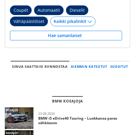
Coupét
Automaatit
Dieselit
Vähäpäästöiset
Hae samanlaiset
SINUA SAATTAISI KIINNOSTAA
AIEMMIN KATSOTUT
SUOSITUT
BMW KOEAJOJA
KOEAJOT
23.08.2024
BMW i5 eDrive40 Touring – Luokkansa paras
sähköauto
KOEAJOT