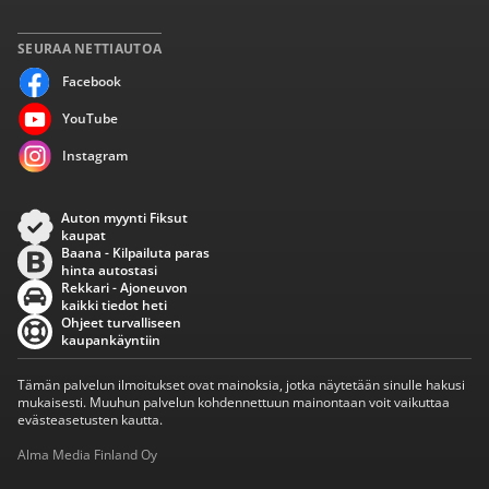
SEURAA NETTIAUTOA
Facebook
YouTube
Instagram
Auton myynti Fiksut
kaupat
Baana - Kilpailuta paras
hinta autostasi
Rekkari - Ajoneuvon
kaikki tiedot heti
Ohjeet turvalliseen
kaupankäyntiin
Tämän palvelun ilmoitukset ovat mainoksia, jotka näytetään sinulle hakusi
mukaisesti. Muuhun palvelun kohdennettuun mainontaan voit vaikuttaa
evästeasetusten kautta.
Alma Media Finland Oy