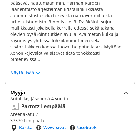
pääsevät nauttimaan mm. Harman Kardon
-äänentoistojärjestelmän kristallinkirkkaasta
äänentoistosta sekä tukevista nahkaverhoilluista
urheiluistuimista lämmityksellä. Pysäköinti sujuu
mallikkaasti jokaisella kerralla edessä sekä takana
olevien pysäköintitutkien avulla. Avaimeton kulku ja
käynnistys yhdessä lohkolämmittimen sekä
sisäpistokkeen kanssa tuovat helpotusta arkikäyttöön.
Xenon -ajovalot valaisevat tietä tehokkaasti
pimenevissä...
Näytä lisää
Myyjä
Autoliike, Jäsenenä 4 vuotta
Parrotz Lempäälä
Areenakatu 7
37570 Lempäälä
Kartta
Www-sivut
Facebook