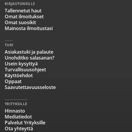
KIRJAUTUNEILLE
Tallennetut haut
Omat ilmoitukset
Omat suosikit
Mainosta ilmoitustasi
TUKI
Asiakastuki ja palaute
Unohditko salasanan?
Usein kysyttyä
Turvallisuusohjeet
Käyttöehdot
Oppaat
Saavutettavuusseloste
YRITYKSILLE
Hinnasto
Mediatiedot
Palvelut Yrityksille
Ota yhteyttä