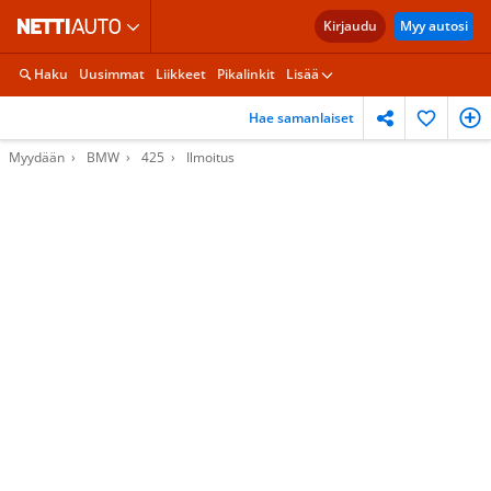
Kirjaudu
Myy autosi
Haku
Uusimmat
Liikkeet
Pikalinkit
Lisää
Hae samanlaiset
Myydään
BMW
425
Ilmoitus