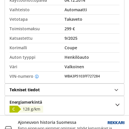
Käyttöönottopäivä
04.12.2014
Vaihteisto
Automaatti
Vetotapa
Takaveto
Toimistomaksu
299 €
Katsastettu
9/2025
Korimalli
Coupe
Auton tyyppi
Henkilöauto
Väri
Valkoinen
VIN-numero
WBA3P5103FF727284
Tekniset tiedot
Energiamerkintä
C
128 g/km
Ajoneuvon historia Suomessa
Katso ajoneuvon aiemmat omistajat, tehdyt katsastukset ja