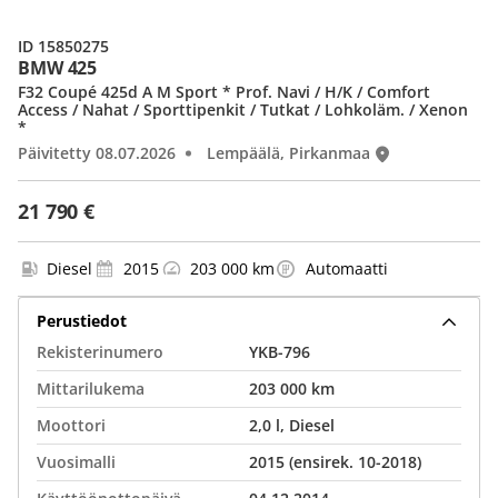
ID 15850275
BMW 425
F32 Coupé 425d A M Sport * Prof. Navi / H/K / Comfort
Access / Nahat / Sporttipenkit / Tutkat / Lohkoläm. / Xenon
*
Päivitetty 08.07.2026
Lempäälä, Pirkanmaa
21 790 €
Diesel
2015
203 000 km
Automaatti
Perustiedot
Rekisterinumero
YKB-796
Mittarilukema
203 000 km
Moottori
2,0 l, Diesel
Vuosimalli
2015 (ensirek. 10-2018)