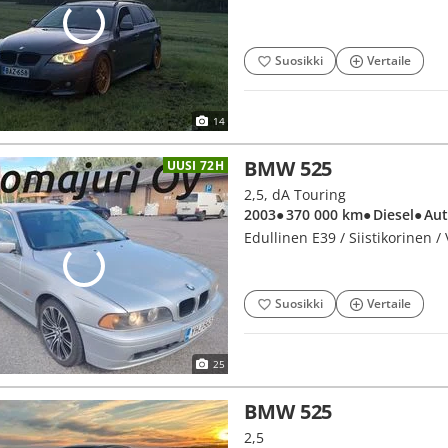
Suosikki
Vertaile
14
BMW 525
UUSI 72H
2,5, dA Touring
2003
● 370 000 km
● Diesel
● Au
Edullinen E39 / Siistikorinen / 
Suosikki
Vertaile
25
BMW 525
2,5