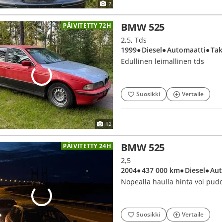
7
BMW 525
PÄIVITETTY 72H
2,5, Tds
1999
● Diesel
● Automaatti
● Ta
Edullinen leimallinen tds
Suosikki
Vertaile
12
BMW 525
PÄIVITETTY 24H
2,5
2004
● 437 000 km
● Diesel
● Au
Nopealla haulla hinta voi pudo
Suosikki
Vertaile