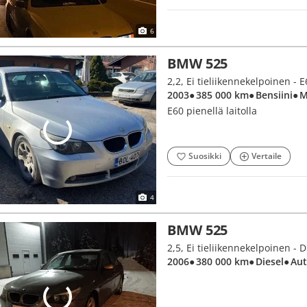
6
BMW 525
2,2, Ei tieliikennekelpoinen - 
2003
● 385 000 km
● Bensiini
● 
E60 pienellä laitolla
Suosikki
Vertaile
4
BMW 525
2,5, Ei tieliikennekelpoinen - 
2006
● 380 000 km
● Diesel
● Au