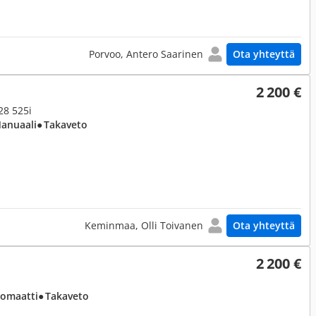
Porvoo, Antero Saarinen
Ota yhteyttä
2 200 €
E28 525i
Manuaali
● Takaveto
Keminmaa, Olli Toivanen
Ota yhteyttä
2 200 €
tomaatti
● Takaveto