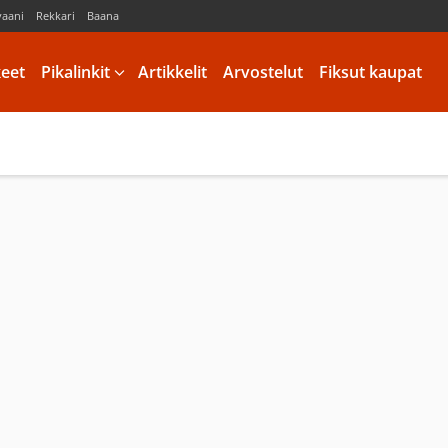
vaani
Rekkari
Baana
keet
Pikalinkit
Artikkelit
Arvostelut
Fiksut kaupat