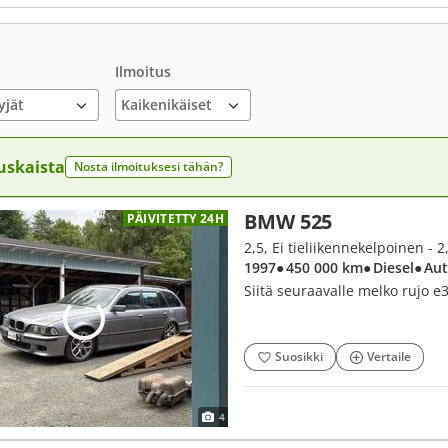
Ilmoitus
yjät
uskaista
Nosta ilmoituksesi tähän?
BMW 525
PÄIVITETTY 24H
2,5, Ei tieliikennekelpoinen - 
1997
● 450 000 km
● Diesel
● Au
Siitä seuraavalle melko rujo
Suosikki
Vertaile
4