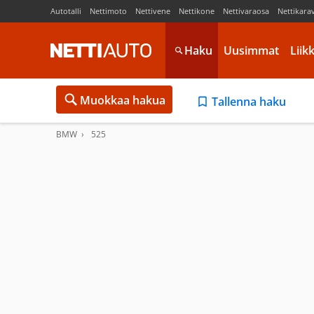
Autotalli
Nettimoto
Nettivene
Nettikone
Nettivaraosa
Nettikara
Haku
Uusimmat
Liik
Muokkaa hakua
Tallenna haku
BMW
525