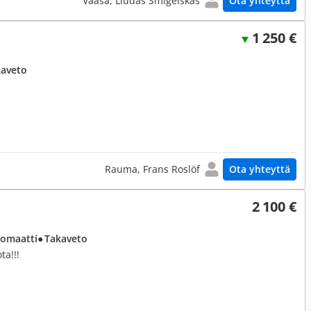
Vaasa, Liudas Smigelskas
Ota yhteyttä
1 250 €
kaveto
Rauma, Frans Roslöf
Ota yhteyttä
2 100 €
tomaatti
● Takaveto
ta!!!