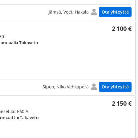
Jämsä, Veeti Hakala
Ota yhteyttä
2 100 €
E60
Manuaali
● Takaveto
Sipoo, Niko Vehkaperä
Ota yhteyttä
2 150 €
Diesel 4d E60 A
tomaatti
● Takaveto