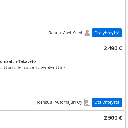
Ranua, Aavi Kumi
Ota yhteyttä
2 490 €
tomaatti
● Takaveto
Vakkari / Ilmastointi / Vetokoukku /
Joensuu, Automajuri Oy
Ota yhteyttä
2 500 €