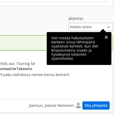
Järjestys
Voit nostaa hakutulosten
kärkeen sinua lähimpänä
sijaitsevat kohteet, kun olet
kirjautuneena sisään ja
hyväksynyt selaimen
1 000 €
sijaintitiedot.
2,5tds aut. Touring 5d
tomaatti
● Takaveto
 e39 paku Vaihdossa menee bensa bemarit
Joensuu, Joonas Heinonen
Ota yhteyttä