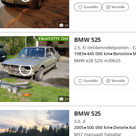
Suosikki
Vertaile
24
BMW 525
PÄIVITETTY 72H
2,5, Ei tieliikennekelpoinen - 
1983
● 445 000 km
● Bensiini
● 
BMW e28 525i m30b25
Suosikki
Vertaile
24
BMW 525
3,0, d
2005
● 500 000 km
● Diesel
● Au
M57 manuaali halvalla!