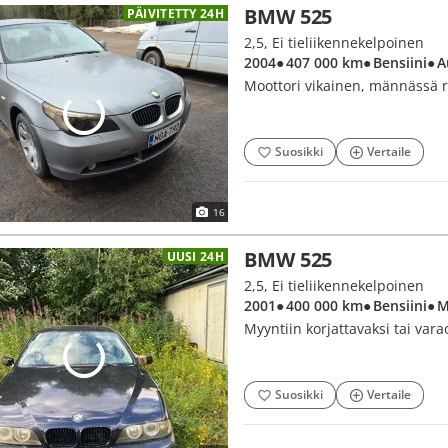
BMW 525
PÄIVITETTY 24H
2,5, Ei tieliikennekelpoinen
2004
● 407 000 km
● Bensiini
● 
Moottori vikainen, männässä r
Suosikki
Vertaile
16
BMW 525
UUSI 24H
2,5, Ei tieliikennekelpoinen
2001
● 400 000 km
● Bensiini
● 
Myyntiin korjattavaksi tai vara
Suosikki
Vertaile