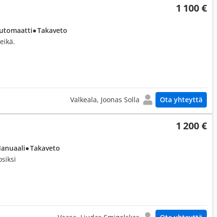
1 100 €
Automaatti
● Takaveto
eikä.
Valkeala, Joonas Solla
Ota yhteyttä
1 200 €
Manuaali
● Takaveto
osiksi