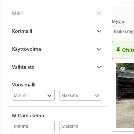
Malli
Myyjä
Korimalli
Kaikki my
Käyttövoima
Ohit
Vaihteisto
Vuosimalli
Mittarilukema