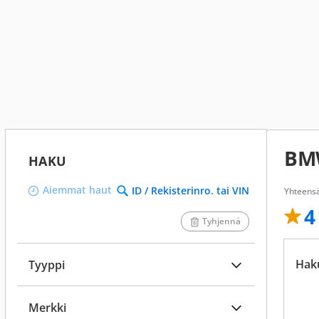
BMW
HAKU
Aiemmat haut
ID / Rekisterinro. tai VIN
Yhteens
4
Tyhjennä
Hak
Tyyppi
Merkki