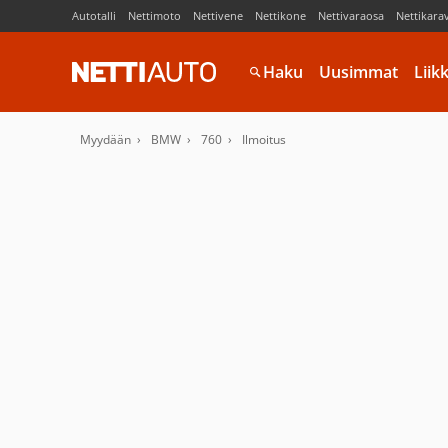
Autotalli
Nettimoto
Nettivene
Nettikone
Nettivaraosa
Nettikara
Haku
Uusimmat
Liik
Myydään
BMW
760
Ilmoitus