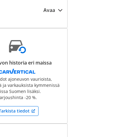
Avaa
on historia eri maissa
edot ajoneuvon vaurioista,
tä ja varkauksista kymmenissä
ssa Suomen lisäksi.
arjoushinta -20 %.
Tarkista tiedot