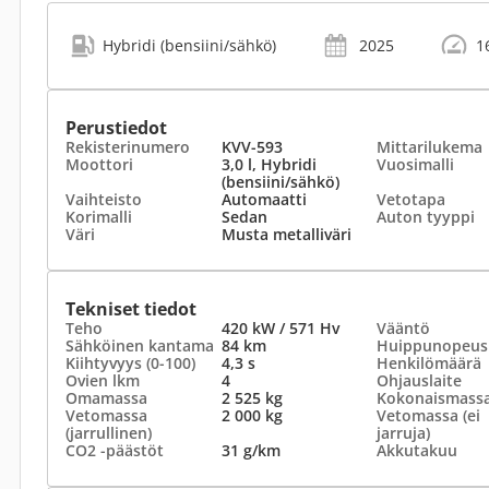
Hybridi (bensiini/sähkö)
2025
1
Perustiedot
Rekisterinumero
KVV-593
Mittarilukema
Moottori
3,0 l, Hybridi
Vuosimalli
(bensiini/sähkö)
Vaihteisto
Automaatti
Vetotapa
Korimalli
Sedan
Auton tyyppi
Väri
Musta metalliväri
Tekniset tiedot
Teho
420 kW / 571 Hv
Vääntö
Sähköinen kantama
84 km
Huippunopeus
Kiihtyvyys (0-100)
4,3 s
Henkilömäärä
Ovien lkm
4
Ohjauslaite
Omamassa
2 525 kg
Kokonaismass
Vetomassa
2 000 kg
Vetomassa (ei
(jarrullinen)
jarruja)
CO2 -päästöt
31 g/km
Akkutakuu