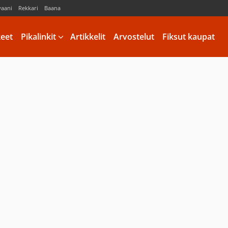
vaani
Rekkari
Baana
keet
Pikalinkit
Artikkelit
Arvostelut
Fiksut kaupat