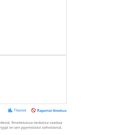
Tilastot
Raportoi ilmoitus
estä. Ilmoitetuissa tiedoissa saattaa
n myyjä on sen pyynnöstäsi vahvistanut.