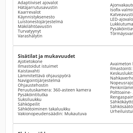
Adaptiiviset ajovalot
Ajonvakaut
Hätäjarrutusavustin
Isofix-valm
Kaarrevalot
Katveavust
Käynnistyksenesto
LED-ajovalo
Luistonestojärjestelmä
Lukkiutumat
Mäkilähtöavustin
Pysäköintia
Turvatyynyt
Törmäysvar
Varashälytin
Sisätilat ja mukavuudet
Ajotietokone
Avaimeton 
Ilmastoidut istuimet
Ilmastointi
Kaistavahti
Keskusluki
Lämmitettävä ohjauspyörä
Nahkaverho
Navigointijärjestelmä
Nopeusrajoi
Ohjaustehostin
Penkinlämm
Peruutuskamera: 360-asteen kamera
Polttoaine-
Pysäköintitutka
Rengaspain
Suksiluukku
Sähkökäyttö
Sähköpeilit
Sähkösäätöi
Sähkötoiminen takaluukku
Urheiluistu
Vakionopeudensäädin: Mukautuva