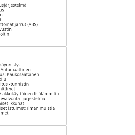
usjärjestelmä
ius
in
t
tomat jarrut (ABS)
vustin
oitin
käynnistys
: Automaattinen
tus: Kaukosäätöinen
ilu
tus -tunnistin
ittimet
 / akkukäyttöinen lisälämmitin
evalvonta -järjestelmä
iset ikkunat
set istuimet: Ilman muistia
imet