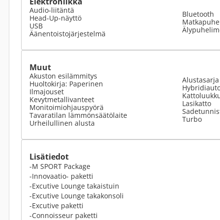
Elektroniikka
Audio-liitäntä
Bluetooth
Head-Up-näyttö
Matkapuhel
USB
Älypuhelime
Äänentoistojärjestelmä
Muut
Akuston esilämmitys
Alustasarja
Huoltokirja: Paperinen
Hybridiauto
Ilmajouset
Kattoluukk
Kevytmetallivanteet
Lasikatto
Monitoimiohjauspyörä
Sadetunnis
Tavaratilan lämmönsäätölaite
Turbo
Urheilullinen alusta
Lisätiedot
-M SPORT Package
-Innovaatio- paketti
-Excutive Lounge takaistuin
-Excutive Lounge takakonsoli
-Excutive paketti
-Connoisseur paketti