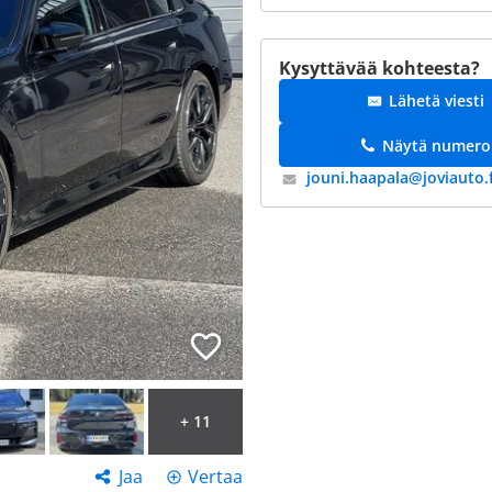
Kysyttävää kohteesta?
Lähetä viesti
Näytä numero
jouni.haapala@​joviauto.f
+ 11
Jaa
Vertaa