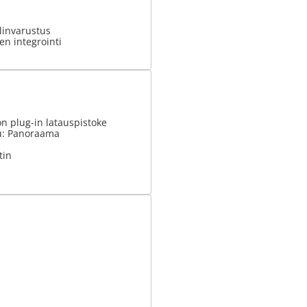
invarustus
n integrointi
n plug-in latauspistoke
u: Panoraama
tin