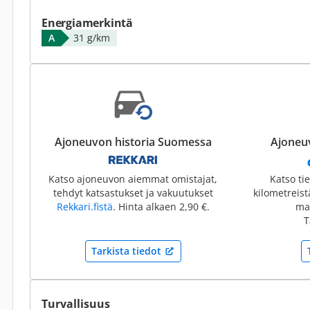
Energiamerkintä
A
31 g/km
Ajoneuvon historia Suomessa
Ajoneuv
Katso ajoneuvon aiemmat omistajat,
Katso ti
tehdyt katsastukset ja vakuutukset
kilometreis
Rekkari.fistä
. Hinta alkaen 2,90 €.
mai
T
Tarkista tiedot
Turvallisuus