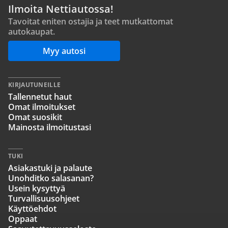
Ilmoita Nettiautossa!
Tavoitat eniten ostajia ja teet mutkattomat
autokaupat.
Myy autosi
KIRJAUTUNEILLE
Tallennetut haut
Omat ilmoitukset
Omat suosikit
Mainosta ilmoitustasi
TUKI
Asiakastuki ja palaute
Unohditko salasanan?
Usein kysyttyä
Turvallisuusohjeet
Käyttöehdot
Oppaat