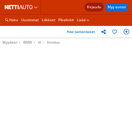
Kirjaudu
Myy autosi
Haku
Uusimmat
Liikkeet
Pikalinkit
Lisää
Hae samanlaiset
Myydään
BMW
i4
Ilmoitus