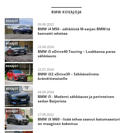
BMW KOEAJOJA
KOEAJOT
09.08.2022
BMW i4 M50 - sähköistä M-sarjan BMW:tä
kannatti odottaa
KOEAJOT
23.08.2024
BMW i5 eDrive40 Touring – Luokkansa paras
sähköauto
KOEAJOT
22.07.2024
BMW iX2 xDrive30 – Sähköneliveto
bränditietoiselle
KOEAJOT
04.04.2024
BMW i5 - Moderni sähköauto ja perinteinen
sedan Baijerista
KOEAJOT
27.09.2022
BMW iX M60 - lisää tehoa saanut katumaasturi
on maaginen kokemus