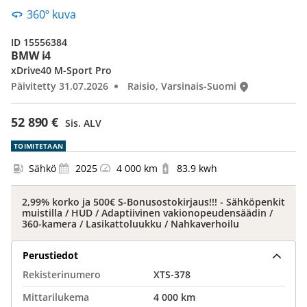
360º kuva
ID 15556384
BMW i4
xDrive40 M-Sport Pro
Päivitetty 31.07.2026
Raisio, Varsinais-Suomi
52 890 €
Sis. ALV
TOIMITETAAN
Sähkö
2025
4 000 km
83.9 kwh
2,99% korko ja 500€ S-Bonusostokirjaus!!! - Sähköpenkit
muistilla / HUD / Adaptiivinen vakionopeudensäädin /
360-kamera / Lasikattoluukku / Nahkaverhoilu
Perustiedot
Rekisterinumero
XTS-378
Mittarilukema
4 000 km