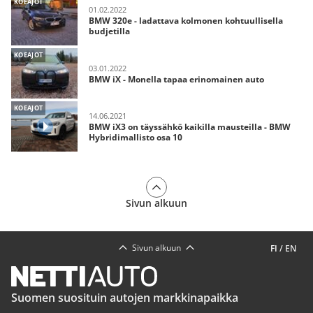
KOEAJOT
01.02.2022
BMW 320e - ladattava kolmonen kohtuullisella
budjetilla
KOEAJOT
03.01.2022
BMW iX - Monella tapaa erinomainen auto
KOEAJOT
14.06.2021
BMW iX3 on täyssähkö kaikilla mausteilla - BMW
Hybridimallisto osa 10
Sivun alkuun
Sivun alkuun
FI
/
EN
Suomen suosituin autojen markkinapaikka