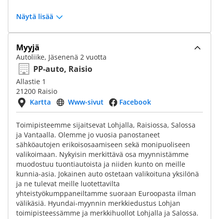
Näytä lisää
Myyjä
Autoliike, Jäsenenä 2 vuotta
PP-auto, Raisio
Allastie 1
21200 Raisio
Kartta
Www-sivut
Facebook
Toimipisteemme sijaitsevat Lohjalla, Raisiossa, Salossa
ja Vantaalla. Olemme jo vuosia panostaneet
sähköautojen erikoisosaamiseen sekä monipuoliseen
valikoimaan. Nykyisin merkittävä osa myynnistämme
muodostuu tuontiautoista ja niiden kunto on meille
kunnia-asia. Jokainen auto ostetaan valikoituna yksilönä
ja ne tulevat meille luotettavilta
yhteistyökumppaneiltamme suoraan Euroopasta ilman
välikäsiä. Hyundai-myynnin merkkiedustus Lohjan
toimipisteessämme ja merkkihuollot Lohjalla ja Salossa.