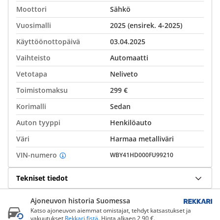
Moottori
Sähkö
Vuosimalli
2025 (ensirek. 4-2025)
Käyttöönottopäivä
03.04.2025
Vaihteisto
Automaatti
Vetotapa
Neliveto
Toimistomaksu
299 €
Korimalli
Sedan
Auton tyyppi
Henkilöauto
Väri
Harmaa metalliväri
VIN-numero
WBY41HD000FU99210
Tekniset tiedot
Ajoneuvon historia Suomessa
Katso ajoneuvon aiemmat omistajat, tehdyt katsastukset ja
vakuutukset
Rekkari.fistä
. Hinta alkaen 2,90 €.