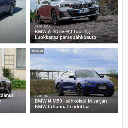
23.08.2024
BMW i5 eDrive40 Touring –
Luokkansa paras sähköauto
KOEAJOT
saanut
09.08.2022
n
BMW i4 M50 - sähköistä M-sarjan
BMW:tä kannatti odottaa