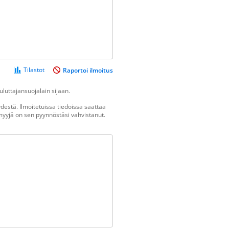
Tilastot
Raportoi ilmoitus
luttajansuojalain sijaan.
estä. Ilmoitetuissa tiedoissa saattaa
n myyjä on sen pyynnöstäsi vahvistanut.