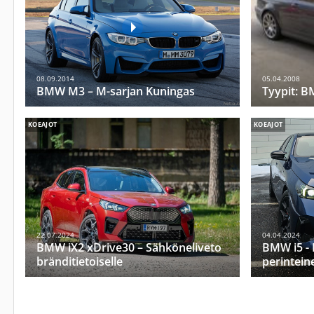
08.09.2014
05.04.2008
BMW M3 – M-sarjan Kuningas
Tyypit: 
KOEAJOT
KOEAJOT
22.07.2024
04.04.2024
BMW iX2 xDrive30 – Sähköneliveto
BMW i5 - 
bränditietoiselle
perintein