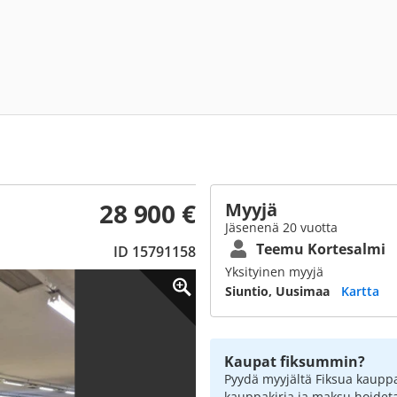
28 900 €
Myyjä
Jäsenenä 20 vuotta
Teemu Kortesalmi
ID 15791158
Yksityinen myyjä
Siuntio, Uusimaa
Kartta
Kaupat fiksummin?
Pyydä myyjältä Fiksua kauppa
kauppakirja ja maksu hoidet