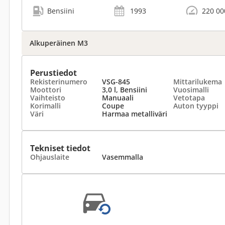
Bensiini
1993
220 00
Alkuperäinen M3
Perustiedot
Rekisterinumero
VSG-845
Mittarilukema
Moottori
3,0 l, Bensiini
Vuosimalli
Vaihteisto
Manuaali
Vetotapa
Korimalli
Coupe
Auton tyyppi
Väri
Harmaa metalliväri
Tekniset tiedot
Ohjauslaite
Vasemmalla