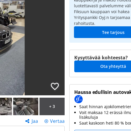
luotettavasti palvelumme väli
Fiksuun kauppaan voi hakea
Yrityspankki Oyj:n tarjoamaa
rahoitusta.
Tee tarjous
Kysyttävää kohteesta?
Ota yhteyttä
Haussa edullisin autova
+ 3
Saat hinnan ajokilometri
Voit maksaa 12 erässä ilm
lisäkuluja
Jaa
Vertaa
Saat kaskoon heti 80 % b