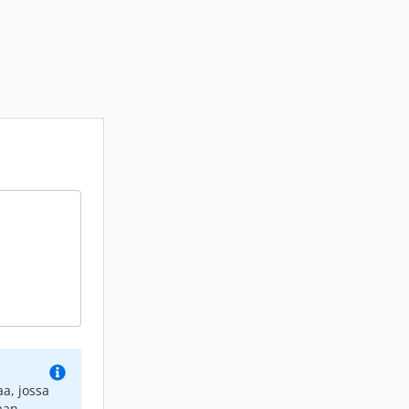
a, jossa
aan