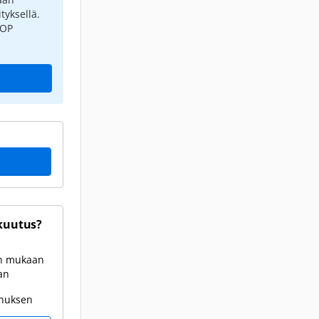
tyksellä.
 OP
kuutus?
en mukaan
an
onuksen