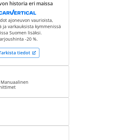
on historia eri maissa
edot ajoneuvon vaurioista,
tä ja varkauksista kymmenissä
ssa Suomen lisäksi.
arjoushinta -20 %.
Tarkista tiedot
: Manuaalinen
ittimet