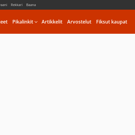
vaani
Rekkari
Baana
keet
Pikalinkit
Artikkelit
Arvostelut
Fiksut kaupat