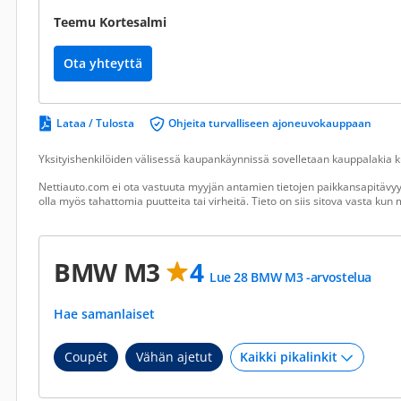
Teemu Kortesalmi
Ota yhteyttä
Lataa / Tulosta
Ohjeita turvalliseen ajoneuvokauppaan
Yksityishenkilöiden välisessä kaupankäynnissä sovelletaan kauppalakia ku
Nettiauto.com ei ota vastuuta myyjän antamien tietojen paikkansapitävyyd
olla myös tahattomia puutteita tai virheitä. Tieto on siis sitova vasta ku
BMW M3
4
Lue 28 BMW M3 -arvostelua
Hae samanlaiset
Coupét
Vähän ajetut