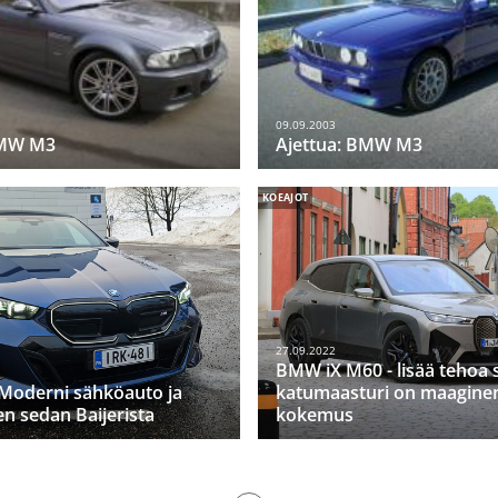
09.09.2003
BMW M3
Ajettua: BMW M3
KOEAJOT
27.09.2022
BMW iX M60 - lisää tehoa 
Moderni sähköauto ja
katumaasturi on maagine
en sedan Baijerista
kokemus