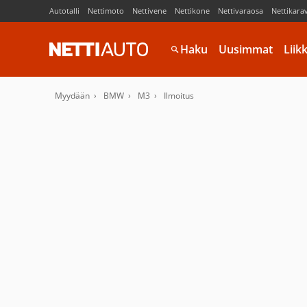
Autotalli
Nettimoto
Nettivene
Nettikone
Nettivaraosa
Nettikara
Haku
Uusimmat
Liik
Myydään
BMW
M3
Ilmoitus