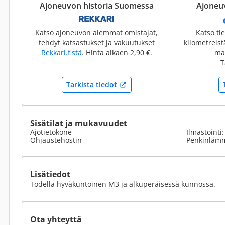
Ajoneuvon historia Suomessa
Ajoneuv
Katso ajoneuvon aiemmat omistajat,
Katso ti
tehdyt katsastukset ja vakuutukset
kilometreis
Rekkari.fistä
. Hinta alkaen 2,90 €.
mai
T
Tarkista tiedot
Sisätilat ja mukavuudet
Ajotietokone
Ilmastointi
Ohjaustehostin
Penkinlämm
Lisätiedot
Todella hyväkuntoinen M3 ja alkuperäisessä kunnossa.
Ota yhteyttä