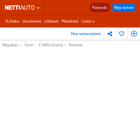
Kirjaudu
Myy autosi
Haku
Uusimmat
Liikkeet
Pikalinkit
Lisää
Hae samanlaiset
Myydään
Ford
C-MAX Grand
Ilmoitus