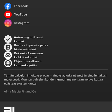
Facebook
YouTube
Instagram
Auton myynti Fiksut
kaupat
Baana - Kilpailuta paras
hinta autostasi
Rekkari - Ajoneuvon
kaikki tiedot heti
Ohjeet turvalliseen
kaupankäyntiin
Tämän palvelun ilmoitukset ovat mainoksia, jotka näytetään sinulle hakusi
mukaisesti. Muuhun palvelun kohdennettuun mainontaan voit vaikuttaa
evästeasetusten kautta.
Alma Media Finland Oy