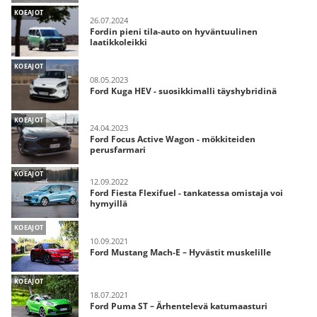
KOEAJOT
26.07.2024
Fordin pieni tila-auto on hyväntuulinen
laatikkoleikki
KOEAJOT
08.05.2023
Ford Kuga HEV - suosikkimalli täyshybridinä
KOEAJOT
24.04.2023
Ford Focus Active Wagon - mökkiteiden
perusfarmari
KOEAJOT
12.09.2022
Ford Fiesta Flexifuel - tankatessa omistaja voi
hymyillä
KOEAJOT
10.09.2021
Ford Mustang Mach-E – Hyvästit muskelille
KOEAJOT
18.07.2021
Ford Puma ST – Ärhentelevä katumaasturi