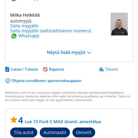
Miika Heikkilä
automyyjä
Soita myyjälle
Soita myyjälle (vaihtoehtoinen numero)
Whatsapp
Näytä lisää myyjiä
Lataa / Tulosta
Raportoi
Tilastot
Ohjeita turvalliseen ajoneuvokauppaan
Nettiauto.com ei ota vastuuta myyjän antamien tietojen paikkansapitävyydestä.
Ilmoitetuissa tiedoissa saattaa olla myös tahattomia puutteita tai virheitä. Tieto on
siis sitova vasta kun myyjä on sen pyynnöstäsi vahvistanut.
4
Lue 13 Ford C-MAX Grand -arvostelua
Tila-autot
Automaatit
Dieselit