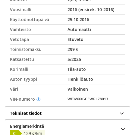
Vuosimalli
2016 (ensirek. 10-2016)
Käyttöönottopäivä
25.10.2016
Vaihteisto
Automaatti
Vetotapa
Etuveto
Toimistomaksu
299 €
Katsastettu
5/2025
Korimalli
Tila-auto
Auton tyyppi
Henkilöauto
Väri
Valkoinen
VIN-numero
WF0WXXGCEWGL78013
Tekniset tiedot
Energiamerkintä
C
129 g/km