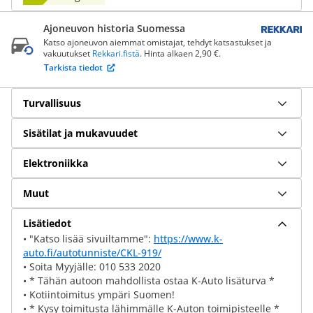
Ajoneuvon historia Suomessa
Katso ajoneuvon aiemmat omistajat, tehdyt katsastukset ja
vakuutukset
Rekkari.fistä
. Hinta alkaen 2,90 €.
Tarkista tiedot
Turvallisuus
Sisätilat ja mukavuudet
Elektroniikka
Muut
Lisätiedot
• "Katso lisää sivuiltamme":
https://www.k-
auto.fi/autotunniste/CKL-919/
• Soita Myyjälle: 010 533 2020
• * Tähän autoon mahdollista ostaa K-Auto lisäturva *
• Kotiintoimitus ympäri Suomen!
• * Kysy toimitusta lähimmälle K-Auton toimipisteelle *