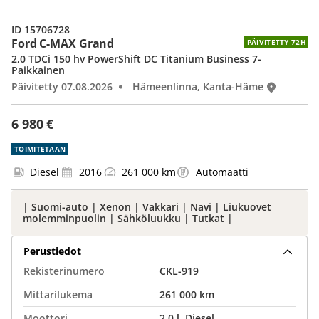
ID 15706728
Ford C-MAX Grand
PÄIVITETTY 72H
2,0 TDCi 150 hv PowerShift DC Titanium Business 7-
Paikkainen
Päivitetty 07.08.2026
Hämeenlinna, Kanta-Häme
6 980 €
TOIMITETAAN
Diesel
2016
261 000 km
Automaatti
| Suomi-auto | Xenon | Vakkari | Navi | Liukuovet
molemminpuolin | Sähköluukku | Tutkat |
Perustiedot
Rekisterinumero
CKL-919
Mittarilukema
261 000 km
Moottori
2,0 l, Diesel