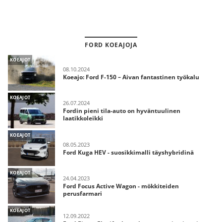
FORD KOEAJOJA
KOEAJOT
08.10.2024
Koeajo: Ford F-150 – Aivan fantastinen työkalu
KOEAJOT
26.07.2024
Fordin pieni tila-auto on hyväntuulinen
laatikkoleikki
KOEAJOT
08.05.2023
Ford Kuga HEV - suosikkimalli täyshybridinä
KOEAJOT
24.04.2023
Ford Focus Active Wagon - mökkiteiden
perusfarmari
KOEAJOT
12.09.2022