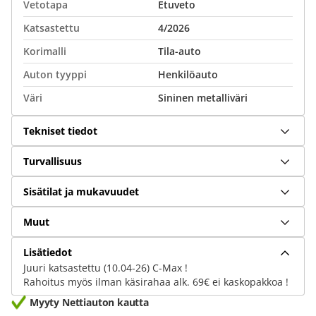
Vetotapa
Etuveto
Katsastettu
4/2026
Korimalli
Tila-auto
Auton tyyppi
Henkilöauto
Väri
Sininen metalliväri
Tekniset tiedot
Turvallisuus
Sisätilat ja mukavuudet
Muut
Lisätiedot
Juuri katsastettu (10.04-26) C-Max !
Rahoitus myös ilman käsirahaa alk. 69€ ei kaskopakkoa !
Myyty Nettiauton kautta