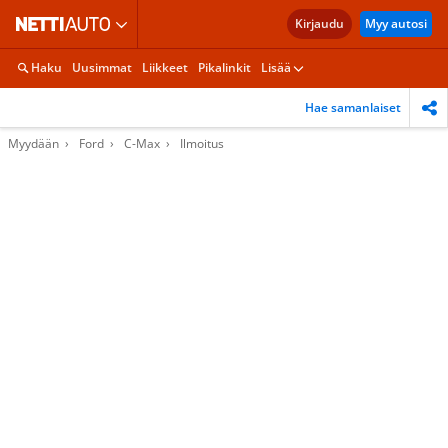
Kirjaudu
Myy autosi
Haku
Uusimmat
Liikkeet
Pikalinkit
Lisää
Hae samanlaiset
Myydään
Ford
C-Max
Ilmoitus