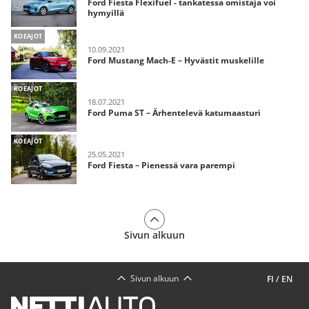
Ford Fiesta Flexifuel - tankatessa omistaja voi
hymyillä
KOEAJOT
10.09.2021
Ford Mustang Mach-E – Hyvästit muskelille
KOEAJOT
18.07.2021
Ford Puma ST – Ärhentelevä katumaasturi
KOEAJOT
25.05.2021
Ford Fiesta – Pienessä vara parempi
Sivun alkuun
Sivun alkuun
FI
/
EN