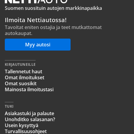
Suomen suosituin autojen markkinapaikka
Ilmoita Nettiautossa!
Tavoitat eniten ostajia ja teet mutkattomat
autokaupat.
Myy autosi
KIRJAUTUNEILLE
Tallennetut haut
Omat ilmoitukset
Omat suosikit
Mainosta ilmoitustasi
TUKI
Asiakastuki ja palaute
Unohditko salasanan?
Usein kysyttyä
Turvallisuusohjeet