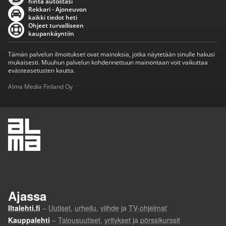
hinta autostasi
Rekkari - Ajoneuvon
kaikki tiedot heti
Ohjeet turvalliseen
kaupankäyntiin
Tämän palvelun ilmoitukset ovat mainoksia, jotka näytetään sinulle hakusi
mukaisesti. Muuhun palvelun kohdennettuun mainontaan voit vaikuttaa
evästeasetusten kautta.
Alma Media Finland Oy