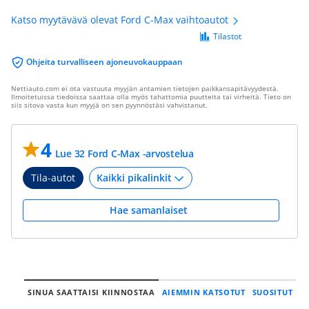
Katso myytävävä olevat Ford C-Max vaihtoautot
Tilastot
Ohjeita turvalliseen ajoneuvokauppaan
Nettiauto.com ei ota vastuuta myyjän antamien tietojen paikkansapitävyydestä.
Ilmoitetuissa tiedoissa saattaa olla myös tahattomia puutteita tai virheitä. Tieto on
siis sitova vasta kun myyjä on sen pyynnöstäsi vahvistanut.
4
Lue 32 Ford C-Max -arvostelua
Tila-autot
Hae samanlaiset
SINUA SAATTAISI KIINNOSTAA
AIEMMIN KATSOTUT
SUOSITUT