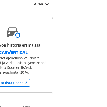
Avaa
on historia eri maissa
edot ajoneuvon vaurioista,
tä ja varkauksista kymmenissä
ssa Suomen lisäksi.
arjoushinta -20 %.
Tarkista tiedot