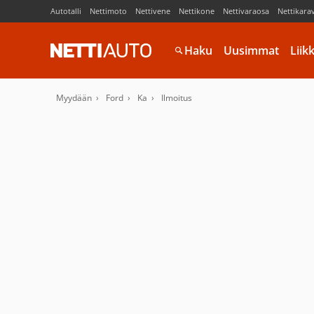
Autotalli
Nettimoto
Nettivene
Nettikone
Nettivaraosa
Nettikara
Haku
Uusimmat
Liik
Myydään
Ford
Ka
Ilmoitus