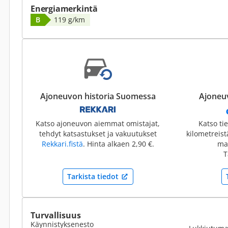
Energiamerkintä
B
119 g/km
Ajoneuvon historia Suomessa
Ajoneuv
Katso ajoneuvon aiemmat omistajat,
Katso ti
tehdyt katsastukset ja vakuutukset
kilometreis
Rekkari.fistä
. Hinta alkaen 2,90 €.
mai
T
Tarkista tiedot
Turvallisuus
Käynnistyksenesto