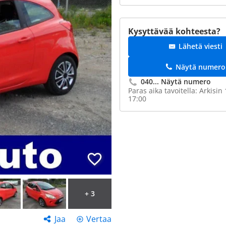
Kysyttävää kohteesta?
Lähetä viesti
Näytä numero
040...
Näytä numero
Paras aika tavoitella: Arkisin 
17:00
+ 3
Jaa
Vertaa