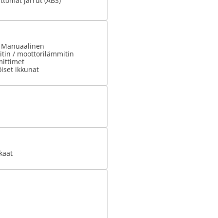
tomat jarrut (ABS)
: Manuaalinen
tin / moottorilämmitin
ittimet
iset ikkunat
kaat