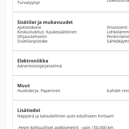
Lukkiutumat
Turvatyynyt
Sisätilat ja mukavuudet
Ajotietokone
Ilmastointi
Keskuslukitus: Kaukosäätöinen
Lohkolämmi
Ohjaustehostin
Penkinlämm
Sisätilanpistoke
Sähkökäyttö
Elektroniikka
Äänentoistojärjestelmä
Muut
Huoltokirja: Paperinen
Kahdet ren
Lisätiedot
Näppärä ja taloudellinen auto edulliseen hintaan!
-Hyvin kohtuulliset ajokilometrit - vain 150.000 km