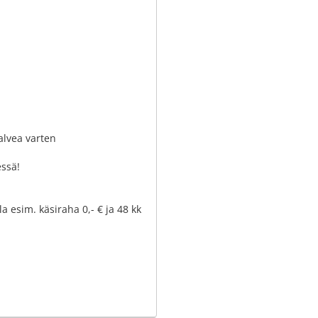
alvea varten
essä!
a esim. käsiraha 0,- € ja 48 kk