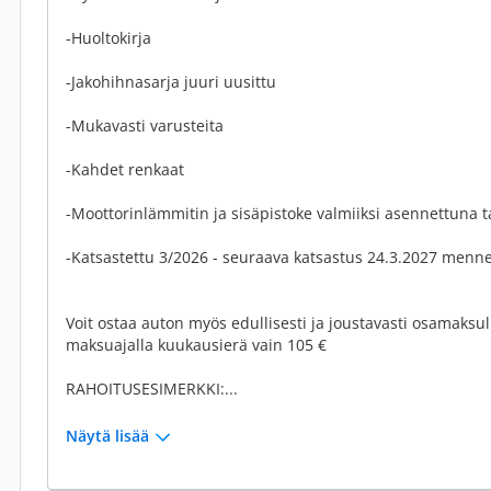
-Huoltokirja
-Jakohihnasarja juuri uusittu
-Mukavasti varusteita
-Kahdet renkaat
-Moottorinlämmitin ja sisäpistoke valmiiksi asennettuna t
-Katsastettu 3/2026 - seuraava katsastus 24.3.2027 menn
Voit ostaa auton myös edullisesti ja joustavasti osamaksull
maksuajalla kuukausierä vain 105 €
RAHOITUSESIMERKKI:...
Näytä lisää