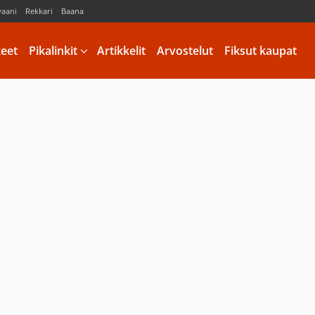
vaani
Rekkari
Baana
keet
Pikalinkit
Artikkelit
Arvostelut
Fiksut kaupat