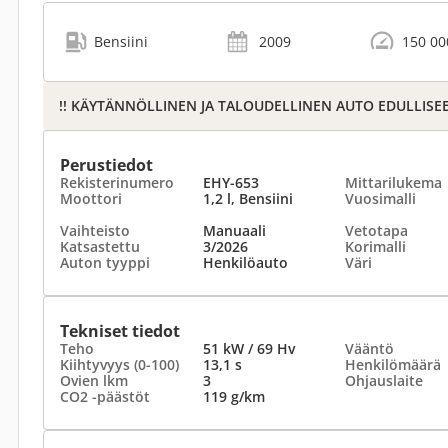
Bensiini
2009
150 00
!! KÄYTÄNNÖLLINEN JA TALOUDELLINEN AUTO EDULLISEE
Perustiedot
Rekisterinumero
EHY-653
Mittarilukema
Moottori
1,2 l, Bensiini
Vuosimalli
Vaihteisto
Manuaali
Vetotapa
Katsastettu
3/2026
Korimalli
Auton tyyppi
Henkilöauto
Väri
Tekniset tiedot
Teho
51 kW / 69 Hv
Vääntö
Kiihtyvyys (0-100)
13,1 s
Henkilömäärä
Ovien lkm
3
Ohjauslaite
CO2 -päästöt
119 g/km