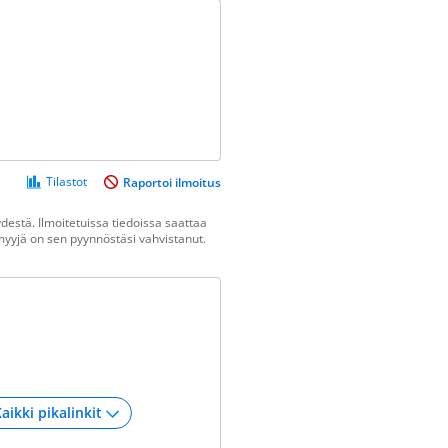
Tilastot
Raportoi ilmoitus
estä. Ilmoitetuissa tiedoissa saattaa
n myyjä on sen pyynnöstäsi vahvistanut.