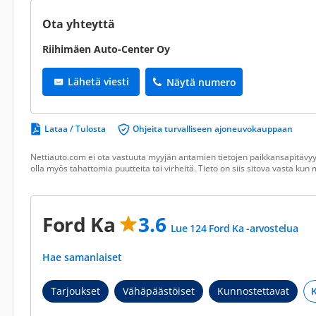
Ota yhteyttä
Riihimäen Auto-Center Oy
Lähetä viesti
Näytä numero
Lataa / Tulosta
Ohjeita turvalliseen ajoneuvokauppaan
Nettiauto.com ei ota vastuuta myyjän antamien tietojen paikkansapitävyyd
olla myös tahattomia puutteita tai virheitä. Tieto on siis sitova vasta ku
Ford Ka
3.6
Lue 124 Ford Ka -arvostelua
Hae samanlaiset
Tarjoukset
Vähäpäästöiset
Kunnostettavat