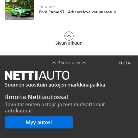
KOEAJOT
18.07.2021
Ford Puma ST – Ärhentelevä katumaasturi
Sivun alkuun
Sivun alkuun
FI
/
EN
Suomen suosituin autojen markkinapaikka
Ilmoita Nettiautossa!
Tavoitat eniten ostajia ja teet mutkattomat
autokaupat.
Myy autosi