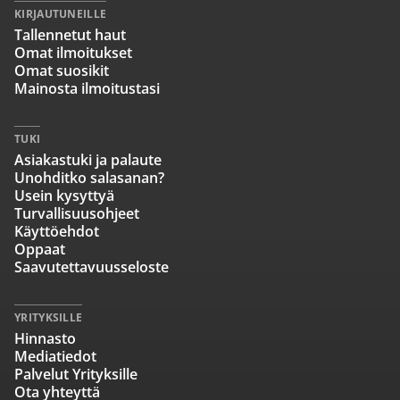
KIRJAUTUNEILLE
Tallennetut haut
Omat ilmoitukset
Omat suosikit
Mainosta ilmoitustasi
TUKI
Asiakastuki ja palaute
Unohditko salasanan?
Usein kysyttyä
Turvallisuusohjeet
Käyttöehdot
Oppaat
Saavutettavuusseloste
YRITYKSILLE
Hinnasto
Mediatiedot
Palvelut Yrityksille
Ota yhteyttä