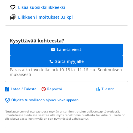
Lisää suosikkiliikkeeksi
Liikkeen ilmoitukset 33 kpl
Kysyttävää kohteesta?
Lähetä viesti
Soita myyjälle
Paras aika tavoitella: ark.10-18 la. 11-16. su. Sopimuksen
mukaisesti
Lataa / Tulosta
Raportoi
Tilastot
Ohjeita turvalliseen ajoneuvokauppaan
Nettiauto.com ei ota vastuuta myyjän antamien tietojen paikkansapitävyydestä.
Ilmoitetuissa tiedoissa saattaa olla myös tahattomia puutteita tai virheitä. Tieto on
siis sitova vasta kun myyjä on sen pyynnöstäsi vahvistanut.