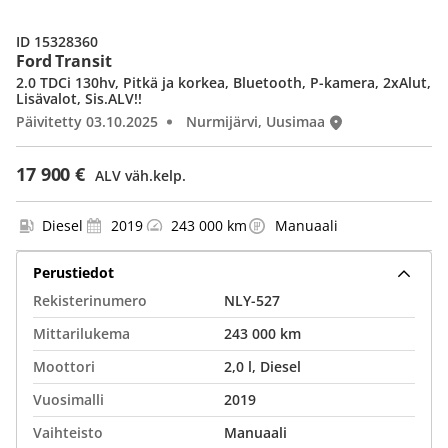
ID 15328360
Ford Transit
2.0 TDCi 130hv, Pitkä ja korkea, Bluetooth, P-kamera, 2xAlut,
Lisävalot, Sis.ALV!!
Päivitetty 03.10.2025
Nurmijärvi, Uusimaa
17 900 €
ALV väh.kelp.
Diesel
2019
243 000 km
Manuaali
Perustiedot
Rekisterinumero
NLY-527
Mittarilukema
243 000 km
Moottori
2,0 l, Diesel
Vuosimalli
2019
Vaihteisto
Manuaali