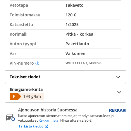
Vetotapa
Takaveto
Toimistomaksu
120 €
Katsastettu
1/2025
Korimalli
Pitkä - korkea
Auton tyyppi
Pakettiauto
Väri
Valkoinen
VIN-numero
WF0XXXTTGXJG08098
Tekniset tiedot
Energiamerkintä
F
193 g/km
Ajoneuvon historia Suomessa
Katso ajoneuvon aiemmat omistajat, tehdyt katsastukset ja
vakuutukset
Rekkari.fistä
. Hinta alkaen 2,90 €.
Tarkista tiedot