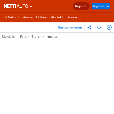
Kirjaudu
Myy autosi
Haku
Uusimmat
Liikkeet
Pikalinkit
Lisää
Hae samanlaiset
Myydään
Ford
Transit
Ilmoitus