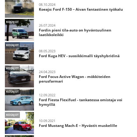
08.10.2024
Koeajo: Ford F-150 – Aivan fantastinen työkalu
KOEAJOT
26.07.2024
Fordin pieni tila-auto on hyväntuulinen
laatikkoleikki
KOEAJOT
08.05.2023
Ford Kuga HEV - suosikkimalli täyshybridinä
KOEAJOT
24.04.2023
Ford Focus Active Wagon - mökkiteiden
perusfarmari
KOEAJOT
12.09.2022
Ford Fiesta Flexifuel - tankatessa omistaja voi
hymyillä
KOEAJOT
10.09.2021
Ford Mustang Mach-E – Hyvästit muskelille