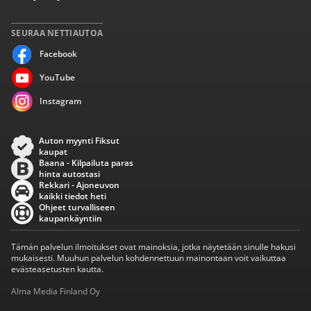
SEURAA NETTIAUTOA
Facebook
YouTube
Instagram
Auton myynti Fiksut
kaupat
Baana - Kilpailuta paras
hinta autostasi
Rekkari - Ajoneuvon
kaikki tiedot heti
Ohjeet turvalliseen
kaupankäyntiin
Tämän palvelun ilmoitukset ovat mainoksia, jotka näytetään sinulle hakusi
mukaisesti. Muuhun palvelun kohdennettuun mainontaan voit vaikuttaa
evästeasetusten kautta.
Alma Media Finland Oy